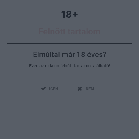
18+
Felnőtt tartalom
Elmúltál már 18 éves?
Te hogyan értékeled 2022-t szex terén?
Ezen az oldalon felnőtt tartalom található!
Fotó:
Profimedia
IGEN
NEM
2022. december 30.
Szöveg: