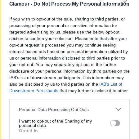
Sokszor írtam már róla, hogy az
önkielégítés
egy
Glamour -
Do Not Process My Personal Information
csodálatos dolog, még párkapcsolatban is. Persze
akkor jó igazán, ha jó érzésekkel csinálod. Amikor
If you wish to opt-out of the sale, sharing to third parties, or
már végig gondoltad, milyen gyakran csináltad
processing of your personal or sensitive information for
tavaly, figyeld meg, mit érzel ezzel kapcsolatban!
targeted advertising by us, please use the below opt-out
section to confirm your selection. Please note that after your
Sokaktól hallottam már, hogy izgulnak amiatt,
opt-out request is processed you may continue seeing
normális-e az, amennyiszer kielégítik magukat. Nem
interest-based ads based on personal information utilized by
us or personal information disclosed to third parties prior to
ritka az sem, ha szomorúságot érez valaki amiatt,
your opt-out. You may separately opt-out of the further
hogy ennyiszer „kellett” magának csinálni, mert nem
disclosure of your personal information by third parties on the
volt hozzá partner. Van, aki szorong, hogy rosszat
IAB’s list of downstream participants. This information may
csinál, és persze olyan is akad, aki felszabadultan
also be disclosed by us to third parties on the
IAB’s List of
élvezi, és az élet normális részének tekinti. Ha te
Downstream Participants
that may further disclose it to other
nem az utóbbi csoportba tartozol, lehetséges, hogy
third parties.
érdemes mélyebben foglalkoznod a témával.
Please note that this website/app uses one or more Google
Personal Data Processing Opt Outs
services and may gather and store information including but
Milyen volt a szex 2022-
not limited to your visit or usage behaviour. You may click to
I want to opt-out of the Sharing of my
personal data.
ben?
grant or deny consent to Google and its third-party tags to
Opted In
use your data for below specified purposes in below Google