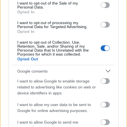
consent section.
A legfontosabb: élvezted? Valóban az történt
I want to opt-out of the Sale of my
Personal Data.
közben, ami neked igazán jól esik? Ki tudtad fejezni,
Opted In
mit szeretnél és mit nem? Vagy inkább áldozatnak
érezted magad, aki azt csinálja, amit (a
I want to opt-out of processing my
Personal Data for Targeted Advertising.
feltételezései szerint) a párja akar, mert úgy érzi,
Opted In
mást „nem lehet”? Vagy nem is kellett jelezned
I want to opt-out of Collection, Use,
semmit, mert a párod ösztönösen érzi, mivel
Retention, Sale, and/or Sharing of my
okozhat a legnagyobb örömöt?
Personal Data that Is Unrelated with the
Purposes for which it was collected.
Opted Out
Google consents
I want to allow Google to enable storage
related to advertising like cookies on web or
device identifiers in apps.
I want to allow my user data to be sent to
Google for online advertising purposes.
I want to allow Google to send me