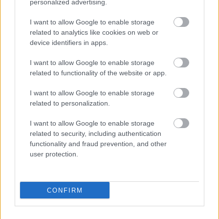
personalized advertising.
I want to allow Google to enable storage
related to analytics like cookies on web or
„Íme az első orgazmusom története"
device identifiers in apps.
- 4 nő osztotta meg, hogyan és mikor
I want to allow Google to enable storage
jutott csúcsra először
related to functionality of the website or app.
I want to allow Google to enable storage
Mik voltak a
related to personalization.
legkiemelkedőbb
I want to allow Google to enable storage
related to security, including authentication
élményeid?
functionality and fraud prevention, and other
user protection.
Volt olyan szeretkezés (vagy maszturbálás), ami
kimondottan emlékezetes számodra? Mi volt benne
igazán kiemelkedő? Érdemes végigfuttatnod az
CONFIRM
emlékezetedben a pozitív és negatív élményeket,
hisz ezek segíthetnek rávezetni arra, mi működött,
mit érdemes máskor is megismételni, és mi az,