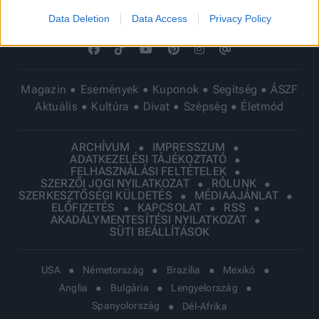
Data Deletion
Data Access
Privacy Policy
Magazin
Események
Kuponok
Segítség
ÁSZF
Aktuális
Kultúra
Divat
Szépség
Életmód
ARCHÍVUM
IMPRESSZUM
ADATKEZELÉSI TÁJÉKOZTATÓ
FELHASZNÁLÁSI FELTÉTELEK
SZERZŐI JOGI NYILATKOZAT
RÓLUNK
SZERKESZTŐSÉGI KÜLDETÉS
MÉDIAAJÁNLAT
ELŐFIZETÉS
KAPCSOLAT
RSS
AKADÁLYMENTESÍTÉSI NYILATKOZAT
SÜTI BEÁLLÍTÁSOK
USA
Németország
Brazília
Mexikó
Anglia
Bulgária
Lengyelország
Spanyolország
Dél-Afrika