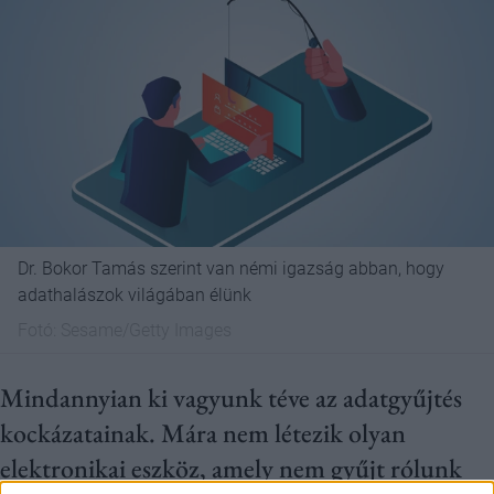
Dr. Bokor Tamás szerint van némi igazság abban, hogy
adathalászok világában élünk
Fotó:
Sesame/Getty Images
Mindannyian ki vagyunk téve az adatgyűjtés
kockázatainak. Mára nem létezik olyan
elektronikai eszköz, amely nem gyűjt rólunk