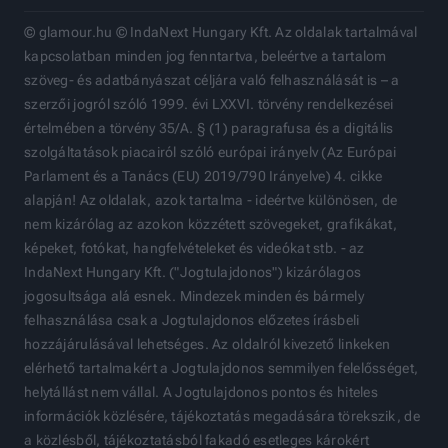
© glamour.hu © IndaNext Hungary Kft. Az oldalak tartalmával
kapcsolatban minden jog fenntartva, beleértve a tartalom
szöveg- és adatbányászat céljára való felhasználását is – a
szerzői jogról szóló 1999. évi LXXVI. törvény rendelkezései
értelmében a törvény 35/A. § (1) paragrafusa és a digitális
szolgáltatások piacairól szóló európai irányelv (Az Európai
Parlament és a Tanács (EU) 2019/790 Irányelve) 4. cikke
alapján! Az oldalak, azok tartalma - ideértve különösen, de
nem kizárólag az azokon közzétett szövegeket, grafikákat,
képeket, fotókat, hangfelvételeket és videókat stb. - az
IndaNext Hungary Kft. ("Jogtulajdonos") kizárólagos
jogosultsága alá esnek. Mindezek minden és bármely
felhasználása csak a Jogtulajdonos előzetes írásbeli
hozzájárulásával lehetséges. Az oldalról kivezető linkeken
elérhető tartalmakért a Jogtulajdonos semmilyen felelősséget,
helytállást nem vállal. A Jogtulajdonos pontos és hiteles
információk közlésére, tájékoztatás megadására törekszik, de
a közlésből, tájékoztatásból fakadó esetleges károkért