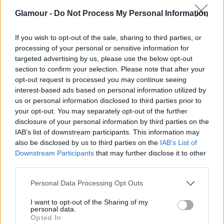
adatokat. De vajon mit tehetünk az
Glamour -
Do Not Process My Personal Information
adathalászat ellen?
If you wish to opt-out of the sale, sharing to third parties, or
Létezik egy állítás, amely szerint a telefonunk, az
processing of your personal or sensitive information for
targeted advertising by us, please use the below opt-out
okosóránk, a laptopunk, az okostelevízió és
section to confirm your selection. Please note that after your
minden hasonló eszköz 0-24 órában adatokat
opt-out request is processed you may continue seeing
interest-based ads based on personal information utilized by
gyűjt rólunk. Bizakodva kérdezzük Dr. Bokor
us or personal information disclosed to third parties prior to
Tamást, a Corvinus Egyetem Marketing- és
your opt-out. You may separately opt-out of the further
disclosure of your personal information by third parties on the
Kommunikációtudományi Intézetének docensét
IAB’s list of downstream participants. This information may
arról, valóban az adatvadászok áldozataiként
also be disclosed by us to third parties on the
IAB’s List of
Downstream Participants
that may further disclose it to other
élünk-e.
third parties.
Please note that this website/app uses one or more Google
Personal Data Processing Opt Outs
Adatvadászok hálójában
services and may gather and store information including but
not limited to your visit or usage behaviour. You may click to
I want to opt-out of the Sharing of my
personal data.
grant or deny consent to Google and its third-party tags to
Opted In
use your data for below specified purposes in below Google