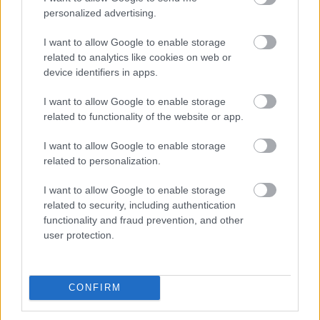
Ezt az illatot keresd, ha szeretnéd
personalized advertising.
kiemelni a csillagjegyed energiáját
I want to allow Google to enable storage
ÉLETMÓD
related to analytics like cookies on web or
Amikor a test mondja ki a nemet: ezek a
device identifiers in apps.
pszichoszomatikus tünetek jelzik, hogy a
I want to allow Google to enable storage
kiégés szélére kerültél
ÉLETMÓD
related to functionality of the website or app.
Általános műveltségi kvíz: 8 név, amire
azonnal rá kell vágnod a választ, ha jártál
I want to allow Google to enable storage
iskolába
related to personalization.
ÉLETMÓD
Ezért nem ajánlott idő előtt ültetni vagy
I want to allow Google to enable storage
járatni a babát a szakértő szerint
related to security, including authentication
functionality and fraud prevention, and other
user protection.
ÖSSZES CIKK
CONFIRM