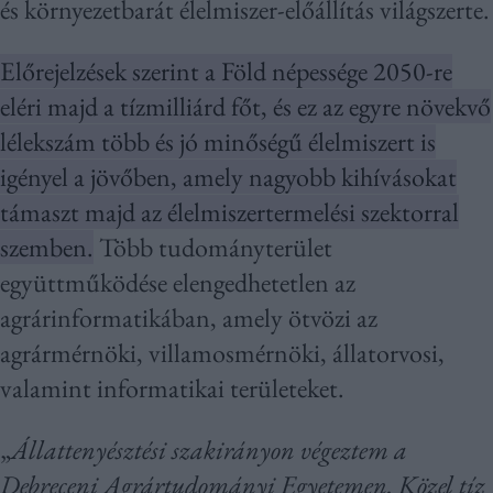
és környezetbarát élelmiszer-előállítás világszerte.
Előrejelzések szerint a Föld népessége 2050-re
eléri majd a tízmilliárd főt, és ez az egyre növekvő
lélekszám több és jó minőségű élelmiszert is
igényel a jövőben, amely nagyobb kihívásokat
támaszt majd az élelmiszertermelési szektorral
szemben.
Több tudományterület
együttműködése elengedhetetlen az
agrárinformatikában, amely ötvözi az
agrármérnöki, villamosmérnöki, állatorvosi,
valamint informatikai területeket.
„
Állattenyésztési szakirányon végeztem a
Debreceni Agrártudományi Egyetemen. Közel tíz