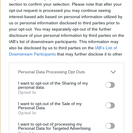
section to confirm your selection. Please note that after your
opt-out request is processed you may continue seeing
interest-based ads based on personal information utilized by
us or personal information disclosed to third parties prior to
your opt-out. You may separately opt-out of the further
disclosure of your personal information by third parties on the
IAB’s list of downstream participants. This information may
also be disclosed by us to third parties on the
IAB’s List of
Downstream Participants
that may further disclose it to other
third parties.
Please note that this website/app uses one or more Google
Personal Data Processing Opt Outs
„Mintha kapnál
services and may gather and store information including but
not limited to your visit or usage behaviour. You may click to
I want to opt-out of the Sharing of my
egy pohár hígítatlan szörpöt” –
personal data.
grant or deny consent to Google and its third-party tags to
Opted In
marketing szakembereket kérdeztünk az
use your data for below specified purposes in below Google
Emily Párizsban-ról
consent section.
I want to opt-out of the Sale of my
Personal Data.
Opted In
Később kerültem az ELTE Informatikai Karára,
I want to opt-out of processing my
Personal Data for Targeted Advertising.