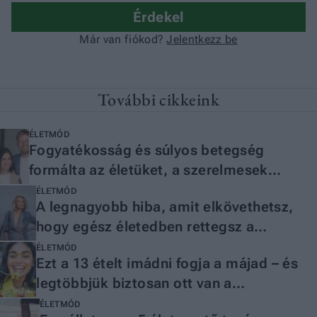
További cikkeink
ÉLETMÓD
Fogyatékosság és súlyos betegség
formálta az életüket, a szerelmesek
mégsem a hiányokra fókuszálnak
ÉLETMÓD
A legnagyobb hiba, amit elkövethetsz,
hogy egész életedben rettegsz a
hibázástól
ÉLETMÓD
Ezt a 13 ételt imádni fogja a májad – és
legtöbbjük biztosan ott van a
konyhádban
ÉLETMÓD