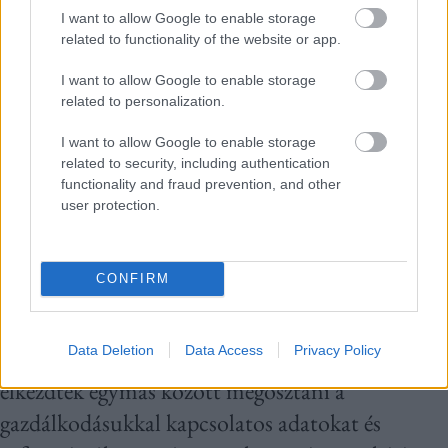
foglalkozni, az akkori feladataim mellett
I want to allow Google to enable storage
related to functionality of the website or app.
egyfajta hobbiként. Szerencsémre több, nagy
tudással és tapasztalattal rendelkező
I want to allow Google to enable storage
related to personalization.
informatikus oktató és kutató kollégám látott
fantáziát ebben a területben, így elkezdődött a
I want to allow Google to enable storage
related to security, including authentication
közös gondolkodás. Akkor még nem tudtuk, hogy
functionality and fraud prevention, and other
lesz-e ebből bármi, de bíztunk abban, hogy ez a
user protection.
két szektor összekapcsolható.
”
CONFIRM
A szakirodalom szerint az agrárinformatika
gyökerei az 1970-es évekig nyúlnak vissza,
Data Deletion
Data Access
Privacy Policy
amikor is kanadai növénytermesztő farmerek
elkezdték egymás között megosztani a
gazdálkodásukkal kapcsolatos adatokat és