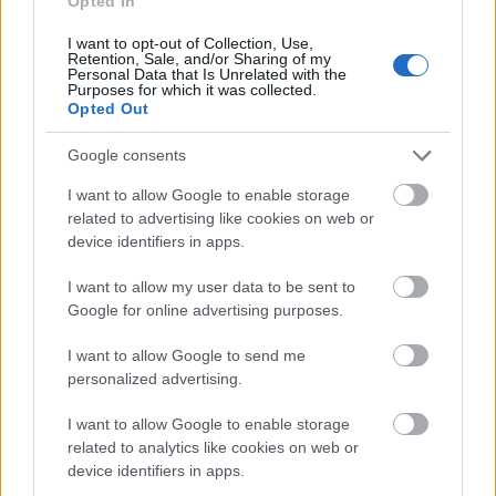
ahol kezdetben informatikai pályázatok
Opted In
elszámolásával és írásával, később pedig azok
I want to opt-out of Collection, Use,
Retention, Sale, and/or Sharing of my
menedzselésével foglalkoztam. Informatikai
Personal Data that Is Unrelated with the
Purposes for which it was collected.
ismereteim akkortájt felhasználói szinten
Opted Out
voltak.
”
Google consents
I want to allow Google to enable storage
Új irányok
related to advertising like cookies on web or
device identifiers in apps.
Az agrárszektorral szembeni elvárások egyre
I want to allow my user data to be sent to
nagyobb kihívások elé állítják az ágazatot,
Google for online advertising purposes.
amelyekre reagálni kell. A jövőbemutató és
I want to allow Google to send me
innovatív megoldási lehetőségek közül az egyik
personalized advertising.
ilyen terület az agrárinformatika.
I want to allow Google to enable storage
related to analytics like cookies on web or
„
2016-ban, dékáni támogatással kezdtem el ezzel
device identifiers in apps.