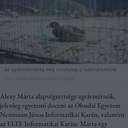
Az agrárinformatika még viszonylag új tudományterület
Fotó:
Alena Shafieva/Getty Images
Alexy Márta alapvégzettsége agrármérnök,
jelenleg egyetemi docens az Óbudai Egyetem
Neumann János Informatikai Karán, valamint
az ELTE Informatikai Karán. Márta egy