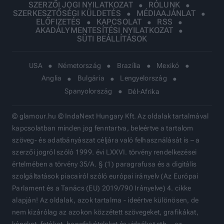
SZERZŐI JOGI NYILATKOZAT
RÓLUNK
SZERKESZTŐSÉGI KÜLDETÉS
MÉDIAAJÁNLAT
ELŐFIZETÉS
KAPCSOLAT
RSS
AKADÁLYMENTESÍTÉSI NYILATKOZAT
SÜTI BEÁLLÍTÁSOK
USA
Németország
Brazília
Mexikó
Anglia
Bulgária
Lengyelország
Spanyolország
Dél-Afrika
© glamour.hu © IndaNext Hungary Kft. Az oldalak tartalmával
kapcsolatban minden jog fenntartva, beleértve a tartalom
szöveg- és adatbányászat céljára való felhasználását is – a
szerzői jogról szóló 1999. évi LXXVI. törvény rendelkezései
értelmében a törvény 35/A. § (1) paragrafusa és a digitális
szolgáltatások piacairól szóló európai irányelv (Az Európai
Parlament és a Tanács (EU) 2019/790 Irányelve) 4. cikke
alapján! Az oldalak, azok tartalma - ideértve különösen, de
nem kizárólag az azokon közzétett szövegeket, grafikákat,