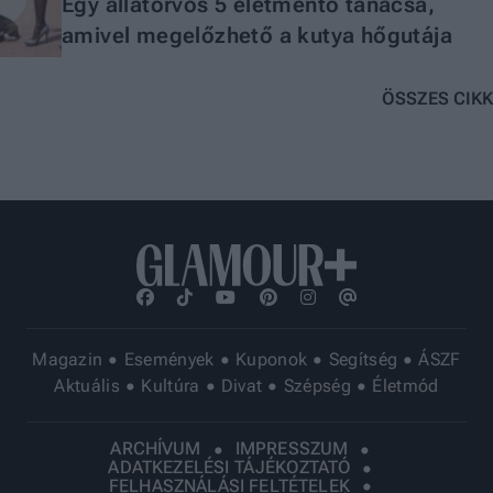
Egy állatorvos 5 életmentő tanácsa,
amivel megelőzhető a kutya hőgutája
ÖSSZES CIKK
Magazin
Események
Kuponok
Segítség
ÁSZF
Aktuális
Kultúra
Divat
Szépség
Életmód
ARCHÍVUM
IMPRESSZUM
ADATKEZELÉSI TÁJÉKOZTATÓ
FELHASZNÁLÁSI FELTÉTELEK