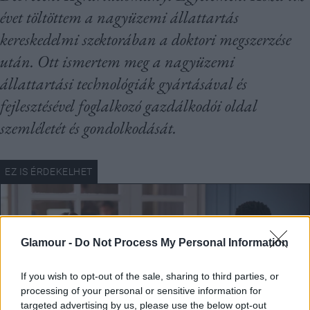
évet töltöttem a nagyüzemi állattartás
kereskedelmi szektorában a doktori megszerzése
után. Ott ismertem meg a nagyüzemi
állattartási technológiák gyártásával és
fejlesztésével foglalkozó gazdálkodói oldal
szemléletét és gondolkodását.
Glamour -
Do Not Process My Personal Information
If you wish to opt-out of the sale, sharing to third parties, or
processing of your personal or sensitive information for
targeted advertising by us, please use the below opt-out