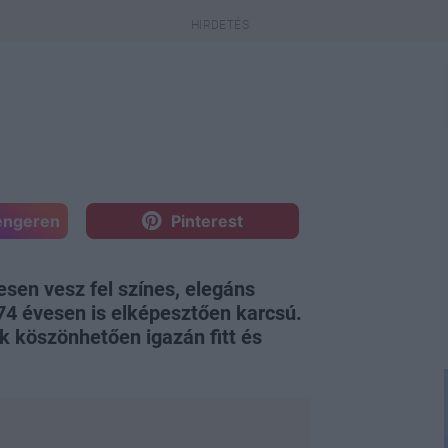
engeren
Pinterest
esen vesz fel színes, elegáns
74 évesen is elképesztően karcsú.
nek köszönhetően igazán fitt és