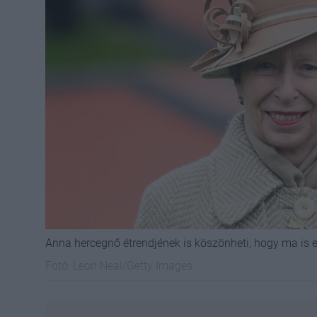
Anna hercegnő étrendjének is köszönheti, hogy ma is en
Fotó:
Leon Neal/Getty Images