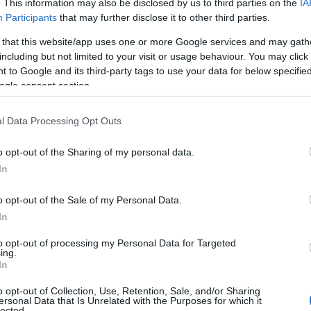
. This information may also be disclosed by us to third parties on the
IA
n fontos szerepe van a diétájának is.
Participants
that may further disclose it to other third parties.
 egészséges és vitamindús ételeket,
 that this website/app uses one or more Google services and may gath
lyhoz
hasonlóan
rendszerint kihagyja az
including but not limited to your visit or usage behaviour. You may click 
szséges és tápláló legyen, egész napra
 to Google and its third-party tags to use your data for below specifi
ogle consent section.
l Data Processing Opt Outs
o opt-out of the Sharing of my personal data.
Olyan hosszú és
In
egészséges hajat
o opt-out of the Sale of my Personal Data.
szeretnél, mint Katalin
In
hercegné? Nem is
gondolnád, milyen
to opt-out of processing my Personal Data for Targeted
ing.
ételek segíthetnek
In
ebben
o opt-out of Collection, Use, Retention, Sale, and/or Sharing
ersonal Data that Is Unrelated with the Purposes for which it
lected.