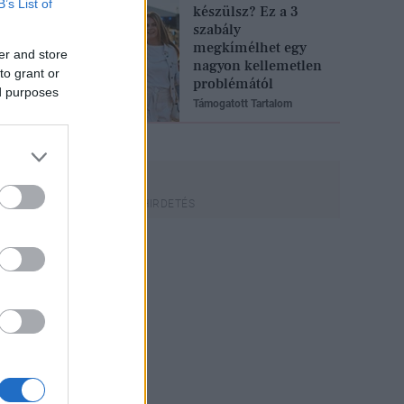
B’s List of
készülsz? Ez a 3
szabály
megkímélhet egy
er and store
nagyon kellemetlen
to grant or
problémától
ed purposes
Támogatott Tartalom