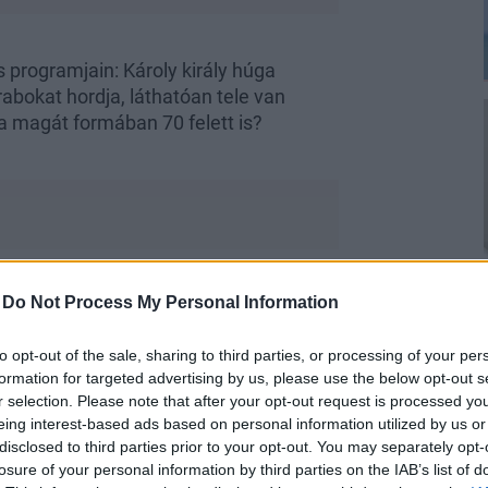
s programjain: Károly király húga
abokat hordja, láthatóan tele van
a magát formában 70 felett is?
ittségét
-
Do Not Process My Personal Information
miatt imádják az alattvalók, és
to opt-out of the sale, sharing to third parties, or processing of your per
formation for targeted advertising by us, please use the below opt-out s
, kétségtelenül ő az angol királyi család
r selection. Please note that after your opt-out request is processed y
Károly királyt is.
eing interest-based ads based on personal information utilized by us or
disclosed to third parties prior to your opt-out. You may separately opt-
fittségét, amit - leszámítva néhány
losure of your personal information by third parties on the IAB’s list of
i lovasbalesetét - általában sikerül is