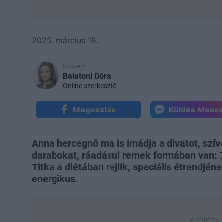
2025. március 18.
Szöveg:
Balatoni Dóra
Online szerkesztő
Megosztás
Küldés Mess
Anna hercegnő ma is imádja a divatot, szív
darabokat, ráadásul remek formában van: 
Titka a diétában rejlik, speciális étrendjé
energikus.