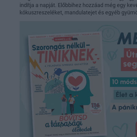
indítja a napját. Előbbihez hozzáad még egy k
kókuszreszeléket, mandulatejet és egyéb gyümöl