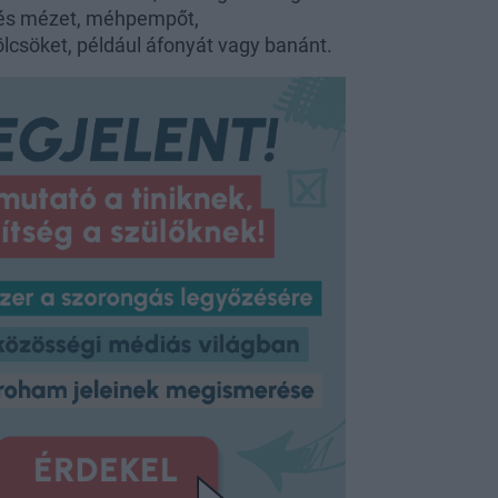
evés mézet, méhpempőt,
csöket, például áfonyát vagy banánt.