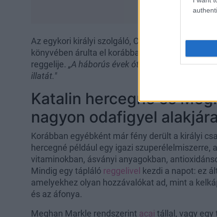
authenti
Az egykori királyi szolgáló, Charles Oliver
„Vacso
könyvében árulta el korábban, hogy a néhai ural
reggelije.
„A háborús évek óta rajongott a heringé
illatát."
Katalin hercegné és Meg
nagyon odafigyel alakjár
Korábban egyébként már fény derült a királyi csal
hercegné például egy igazi szuperélelmiszerre, 
vitaminokban, ásványi anyagokban, antioxidán
Mindig egy tápláló
reggelivel
kezdi a napot: ez á
amelyekhez olyan hozzávalókat ad, mint a kelkáp
és az áfonya.
Meghan Markle rendszerint
acai
tállal, vagy egy