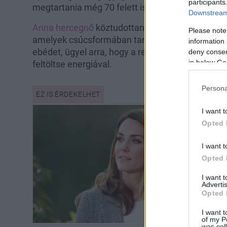
participants
megtartania még 70 felett is. Ebben pedig nagyo
Downstream 
Anna hercegnő
köztudottan kedveli a praktikus,
Please note
amelyek csúcsformában tartják. Bár Károly kirá
information 
ebédet, ügyel arra, hogy a reggelije nagyon egé
deny consent
in below Go
feltöltse energiával.
Persona
I want t
Opted 
I want t
Opted 
I want 
Advertis
Opted 
I want t
of my P
was col