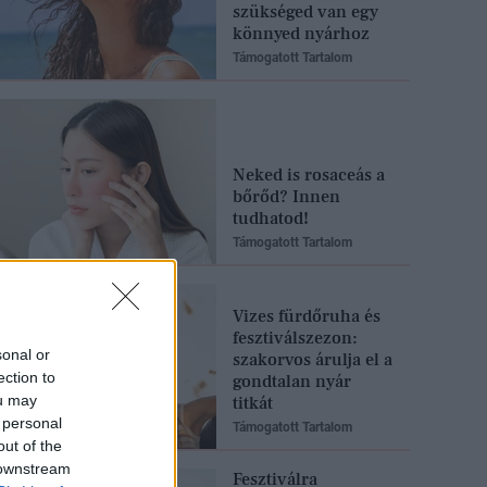
szükséged van egy
könnyed nyárhoz
Támogatott Tartalom
Neked is rosaceás a
bőrőd? Innen
tudhatod!
Támogatott Tartalom
Vizes fürdőruha és
fesztiválszezon:
sonal or
szakorvos árulja el a
ection to
gondtalan nyár
ou may
titkát
 personal
Támogatott Tartalom
out of the
 downstream
Fesztiválra