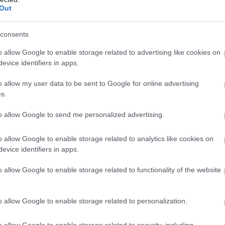
Out
r, mégis nagyon
consents
o allow Google to enable storage related to advertising like cookies on
lső hallásra nagyon meghökkentőnek
evice identifiers in apps.
nem hagyná ki a nap első étkezéséből
etlen változatot szereti.
„Szinte mindig
o allow my user data to be sent to Google for online advertising
álasztja, mert azt könnyebb
s.
dy korábbi királyi séf.
to allow Google to send me personalized advertising.
, mint a hering.
Érdekesség, hogy ezt
n szerette. A hering tele van hasznos
o allow Google to enable storage related to analytics like cookies on
ség fenntartásához, a hosszabb
evice identifiers in apps.
o allow Google to enable storage related to functionality of the website
egy olyan olajos hal, amelyet általában
. Önmagában is fogyasztható, de
o allow Google to enable storage related to personalization.
o allow Google to enable storage related to security, including