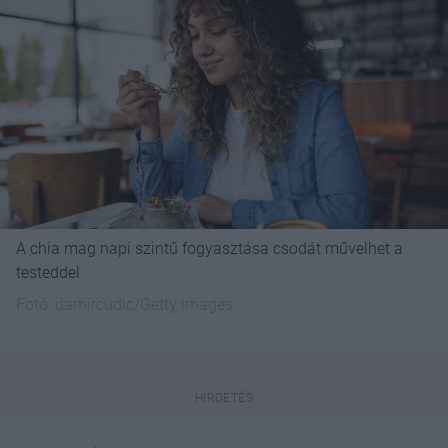
A chia mag napi szintű fogyasztása csodát művelhet a
testeddel
Fotó:
damircudic/Getty Images