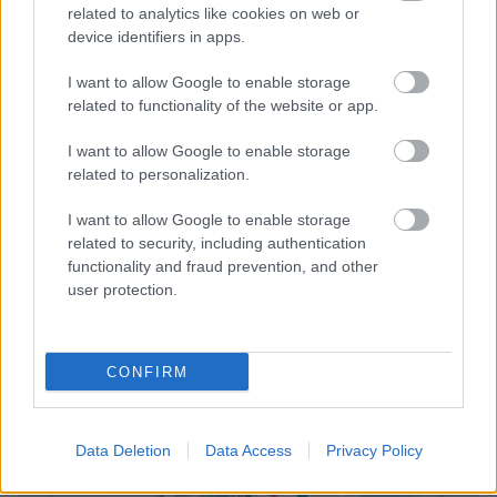
puffadást okozhat.
related to analytics like cookies on web or
device identifiers in apps.
A chia mag tehát igazi szuperélelmiszer, amely
számos előnnyel jár a szervezet számára. Ha
I want to allow Google to enable storage
rendszeresen fogyasztod, azt nemcsak az
related to functionality of the website or app.
emésztésed, hanem a szíved és az általános
egészséged is meghálálja!
I want to allow Google to enable storage
related to personalization.
Forrás:
eatingwell.com
I want to allow Google to enable storage
related to security, including authentication
functionality and fraud prevention, and other
user protection.
CONFIRM
Data Deletion
Data Access
Privacy Policy