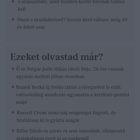
5 alapszabály, amit minden kezdő futónak tudnia
kell
Unod a munkahelyed? Sosem késő váltani, még 40
év felett sem
Ezeket olvastad már?
Ő itt Polgár Judit ritkán látott férje, 26 éve vannak
egymás mellett jóban-rosszban
Buzsik Borka új fotója láttán a lélegzeted is eláll,
valószínűleg mindenki ugyanarra a kérdésre gondol
majd
Russell Crowe nemcsak rengeteget fogyott, de
brutálisan ki is gyúrta magát
Billie Eilish-ra szinte rá sem ismerünk, elképesztő
átalakuláson esett át az énekesnő