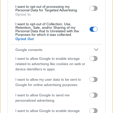
hozzájárulnak az anyagcseréhez, a csontok
I want to opt-out of processing my
Personal Data for Targeted Advertising.
egészségéhez és az
immunrendszer erősítéséhez
Opted In
is.
I want to opt-out of Collection, Use,
Retention, Sale, and/or Sharing of my
Personal Data that Is Unrelated with the
Purposes for which it was collected.
Opted Out
Hogyan építsd be az
Google consents
étrendedbe?
I want to allow Google to enable storage
related to advertising like cookies on web or
device identifiers in apps.
A chia mag rendkívül sokoldalúan felhasználható az
étrendben. Szórhatod reggeli joghurtba, zabkásába,
I want to allow my user data to be sent to
salátákba, de akár egy smoothie-ba is
Google for online advertising purposes.
belekeverheted. Az is nagyszerű, ha vízbe áztatva
gél állagúvá alakítod, amit desszertekhez is
I want to allow Google to send me
personalized advertising.
hozzáadhatsz. Érdemes figyelni a mértékletességre,
hiszen bár rendkívül tápláló, nagy mennyiségben
I want to allow Google to enable storage