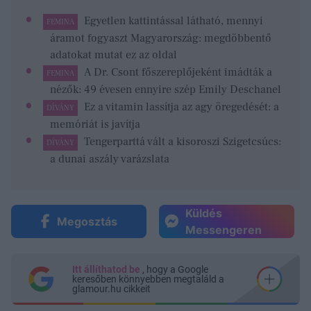
Egyetlen kattintással látható, mennyi
FEMINA
áramot fogyaszt Magyarország: megdöbbentő
adatokat mutat ez az oldal
A Dr. Csont főszereplőjeként imádták a
FEMINA
nézők: 49 évesen ennyire szép Emily Deschanel
Ez a vitamin lassítja az agy öregedését: a
DÍVÁNY
memóriát is javítja
Tengerparttá vált a kisoroszi Szigetcsúcs:
DÍVÁNY
a dunai aszály varázslata
Küldés
Megosztás
Messengeren
Itt állíthatod be
, hogy a Google
keresőben könnyebben megtaláld a
glamour.hu cikkeit