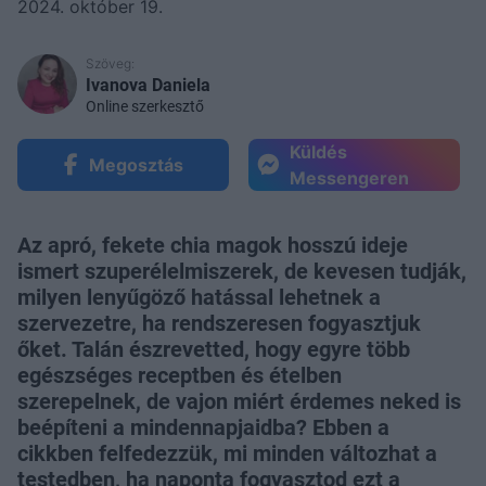
2024. október 19.
Szöveg:
Ivanova Daniela
Online szerkesztő
Küldés
Megosztás
Messengeren
Az apró, fekete chia magok hosszú ideje
ismert szuperélelmiszerek, de kevesen tudják,
milyen lenyűgöző hatással lehetnek a
szervezetre, ha rendszeresen fogyasztjuk
őket. Talán észrevetted, hogy egyre több
egészséges receptben és ételben
szerepelnek, de vajon miért érdemes neked is
beépíteni a mindennapjaidba? Ebben a
cikkben felfedezzük, mi minden változhat a
testedben, ha naponta fogyasztod ezt a