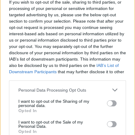
If you wish to opt-out of the sale, sharing to third parties, or
védekezés révén segíthet csökkenteni a szív- és
processing of your personal or sensitive information for
érrendszeri betegségek, cukorbetegség, valamint a
targeted advertising by us, please use the below opt-out
rák
kialakulásának kockázatát.
„A chia mag különféle
section to confirm your selection. Please note that after your
opt-out request is processed you may continue seeing
antioxidánsokat tartalmaz, köztük polifenolokat.
interest-based ads based on personal information utilized by
Ezek az antioxidánsok megkötik a szabad gyököket
us or personal information disclosed to third parties prior to
és csökkentik az oxidatív stresszt. Az étrendben lévő
your opt-out. You may separately opt-out of the further
antioxidánsok a betegségek megelőzésének fontos
disclosure of your personal information by third parties on the
összetevői”
– teszi hozzá Lubeck.
IAB’s list of downstream participants. This information may
also be disclosed by us to third parties on the
IAB’s List of
Tápanyagokban gazdag
Downstream Participants
that may further disclose it to other
third parties.
A chia mag nemcsak rostokban és fehérjében
Please note that this website/app uses one or more Google
Personal Data Processing Opt Outs
gazdag, hanem rengeteg mikrotápanyagot is
services and may gather and store information including but
tartalmaz, amelyre a szervezetnek napi szinten
not limited to your visit or usage behaviour. You may click to
I want to opt-out of the Sharing of my
szüksége van. Lubeck szerint:
„Amikor chia magot
personal data.
grant or deny consent to Google and its third-party tags to
Opted In
fogyasztasz, kalciumot, vasat, magnéziumot,
use your data for below specified purposes in below Google
foszfort, káliumot és cinket is beviszel, amelyek
consent section.
I want to opt-out of the Sale of my
létfontosságúak a szervezet megfelelő
Personal Data.
Opted In
működéséhez.”
Ezek a mikrotápanyagok