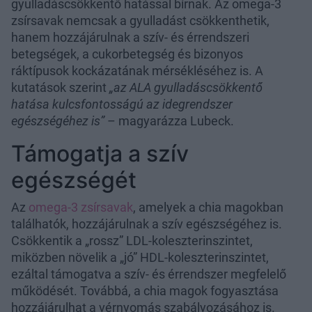
gyulladáscsökkentő hatással bírnak. Az omega-3
zsírsavak nemcsak a gyulladást csökkenthetik,
hanem hozzájárulnak a szív- és érrendszeri
betegségek, a cukorbetegség és bizonyos
ráktípusok kockázatának mérsékléséhez is. A
kutatások szerint
„az ALA gyulladáscsökkentő
hatása kulcsfontosságú az idegrendszer
egészségéhez is”
– magyarázza Lubeck.
Támogatja a szív
egészségét
Az
omega-3 zsírsavak
, amelyek a chia magokban
találhatók, hozzájárulnak a szív egészségéhez is.
Csökkentik a „rossz” LDL-koleszterinszintet,
miközben növelik a „jó” HDL-koleszterinszintet,
ezáltal támogatva a szív- és érrendszer megfelelő
működését. Továbbá, a chia magok fogyasztása
hozzájárulhat a vérnyomás szabályozásához is.