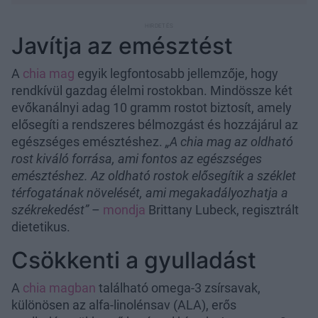
Javítja az emésztést
A
chia mag
egyik legfontosabb jellemzője, hogy
rendkívül gazdag élelmi rostokban. Mindössze két
evőkanálnyi adag 10 gramm rostot biztosít, amely
elősegíti a rendszeres bélmozgást és hozzájárul az
egészséges emésztéshez.
„A chia mag az oldható
rost kiváló forrása, ami fontos az egészséges
emésztéshez. Az oldható rostok elősegítik a széklet
térfogatának növelését, ami megakadályozhatja a
székrekedést”
–
mondja
Brittany Lubeck, regisztrált
dietetikus.
Csökkenti a gyulladást
A
chia magban
található omega-3 zsírsavak,
különösen az alfa-linolénsav (ALA), erős