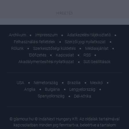
Archívum
Impresszum
Adatkezelési tájékoztató
Felhasználási feltételek
Szerzői jogi nyilatkozat
Rólunk
Szerkesztőségi küldetés
Médiaajánlat
Előfizetés
Kapcsolat
RSS
Akadálymentesítési nyilatkozat
Süti beállítások
USA
Németország
Brazília
Mexikó
Anglia
Bulgária
Lengyelország
Spanyolország
Dél-Afrika
© glamour.hu © IndaNext Hungary Kft. Az oldalak tartalmával
kapcsolatban minden jog fenntartva, beleértve a tartalom