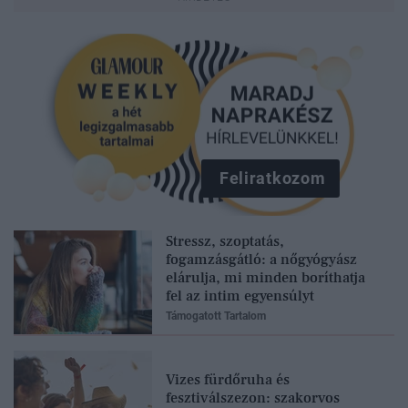
Feliratkozom
Stressz, szoptatás,
fogamzásgátló: a nőgyógyász
elárulja, mi minden boríthatja
fel az intim egyensúlyt
Támogatott Tartalom
Vizes fürdőruha és
fesztiválszezon: szakorvos