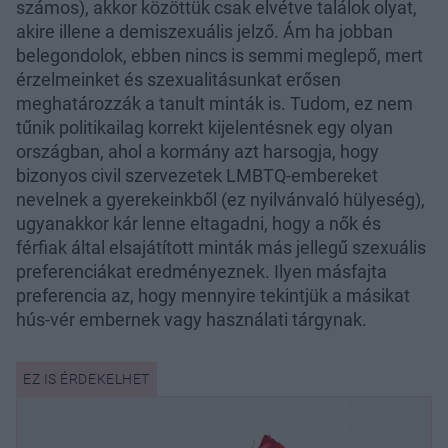
számos), akkor közöttük csak elvétve találok olyat,
akire illene a demiszexuális jelző. Ám ha jobban
belegondolok, ebben nincs is semmi meglepő, mert
érzelmeinket és szexualitásunkat erősen
meghatározzák a tanult minták is. Tudom, ez nem
tűnik politikailag korrekt kijelentésnek egy olyan
országban, ahol a kormány azt harsogja, hogy
bizonyos civil szervezetek LMBTQ-embereket
nevelnek a gyerekeinkből (ez nyilvánvaló hülyeség),
ugyanakkor kár lenne eltagadni, hogy a nők és
férfiak által elsajátított minták más jellegű szexuális
preferenciákat eredményeznek. Ilyen másfajta
preferencia az, hogy mennyire tekintjük a másikat
hús-vér embernek vagy használati tárgynak.