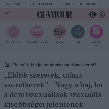
SZTÁROK
DIVAT
SZÉPSÉG
ÉLETMÓD
HOROSZKÓP
KU
MANCSPARTY
NYEREMÉNYJÁTÉK
SYOSS
TAROT
GLAMOUR
20
Életmód
Mit jelent demiszexuálisnak lenni?
„Előbb szeretek, utána
szeretkezek” - Nagy a baj, ha
a demiszexuálisok szexuális
kisebbséget jelentenek