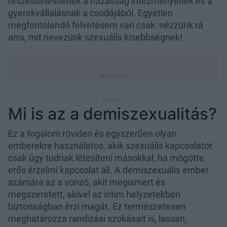
részesülhessenek a házasság intézményének és a
gyerekvállalásnak a csodájából. Egyetlen
megfontolandó felvetésem van csak: nézzünk rá
arra, mit nevezünk szexuális kisebbségnek!
Mi is az a demiszexualitás?
Ez a fogalom röviden és egyszerűen olyan
emberekre használatos, akik szexuális kapcsolatot
csak úgy tudnak létesíteni másokkal, ha mögötte
erős érzelmi kapcsolat áll. A demiszexuális ember
számára az a vonzó, akit megismert és
megszeretett, akivel az intim helyzetekben
biztonságban érzi magát. Ez természetesen
meghatározza randizási szokásait is, lassan,