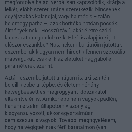
megfontolva halad, verbálisan kapcsolódik, kitárja a
lelkét, előbb szeret, utána szeretkezik. Nincsenek
egyéjszakás kalandjai, vagy ha mégis – talán
belemegy párba –, azok borítékolhatóan pocsék
élmények neki. Hosszú távú, akár életre szóló
kapcsolatban gondolkozik. E leírás alapján ki jut
először eszünkbe? Nos, nekem barátnőim jutottak
eszembe, akik ugyan nem hirdetik fennen szexuális
másságukat, csak élik az életüket nagyjából e
paraméterek szerint.
Aztán eszembe jutott a húgom is, aki szintén
beleillik ebbe a képbe, és életem néhány
kétségbeesett és megroggyant időszakától
eltekintve én is. Amikor épp nem vagyok padlón,
hanem érzelmi állapotom viszonylag
kiegyensúlyozott, akkor egyértelműen
demiszexuális vagyok. További megfigyelésem,
hogy ha végigtekintek férfi barátaimon (van