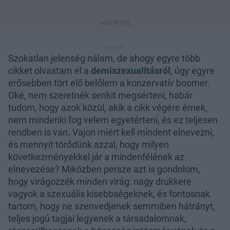
Szokatlan jelenség nálam, de ahogy egyre több
cikket olvastam el a
demiszexualitásról
, úgy egyre
erősebben tört elő belőlem a konzervatív boomer.
Oké, nem szeretnék senkit megsérteni, habár
tudom, hogy azok közül, akik a cikk végére érnek,
nem mindenki fog velem egyetérteni, és ez teljesen
rendben is van. Vajon miért kell mindent elnevezni,
és mennyit törődünk azzal, hogy milyen
következményekkel jár a mindenfélének az
elnevezése? Miközben persze azt is gondolom,
hogy virágozzék minden virág: nagy drukkere
vagyok a szexuális kisebbségeknek, és fontosnak
tartom, hogy ne szenvedjenek semmiben hátrányt,
teljes jogú tagjai legyenek a társadalomnak,