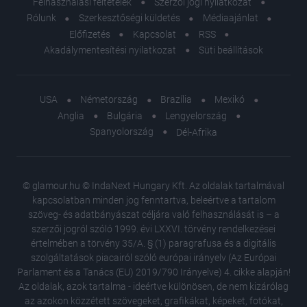
Felhasználási feltételek
Szerzői jogi nyilatkozat
Rólunk
Szerkesztőségi küldetés
Médiaajánlat
Előfizetés
Kapcsolat
RSS
Akadálymentesítési nyilatkozat
Süti beállítások
USA
Németország
Brazília
Mexikó
Anglia
Bulgária
Lengyelország
Spanyolország
Dél-Afrika
© glamour.hu © IndaNext Hungary Kft. Az oldalak tartalmával
kapcsolatban minden jog fenntartva, beleértve a tartalom
szöveg- és adatbányászat céljára való felhasználását is – a
szerzői jogról szóló 1999. évi LXXVI. törvény rendelkezései
értelmében a törvény 35/A. § (1) paragrafusa és a digitális
szolgáltatások piacairól szóló európai irányelv (Az Európai
Parlament és a Tanács (EU) 2019/790 Irányelve) 4. cikke alapján!
Az oldalak, azok tartalma - ideértve különösen, de nem kizárólag
az azokon közzétett szövegeket, grafikákat, képeket, fotókat,