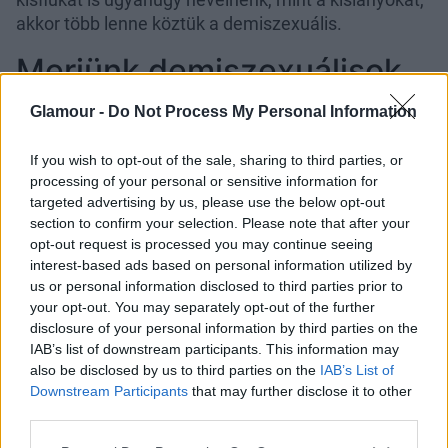
akkor több lenne köztük a demiszexuális.
Merjünk demiszexuálisok
lenni!
Glamour -
Do Not Process My Personal Information
Kicsit hosszú volt a felvezetés, tudom, de most
If you wish to opt-out of the sale, sharing to third parties, or
rátérek arra, amiről igazából írni szerettem volna. Ez
processing of your personal or sensitive information for
röviden annyi, hogy szerintem a demiszexualitásnak
targeted advertising by us, please use the below opt-out
nem szabadna léteznie. Mármint nem az
section to confirm your selection. Please note that after your
érzelemalapú szexuális kapcsolatokról beszélek,
opt-out request is processed you may continue seeing
interest-based ads based on personal information utilized by
hanem magáról a fogalomról, amely összességében
us or personal information disclosed to third parties prior to
korunk amorális szexuális hedonizmusát erősíti.
your opt-out. You may separately opt-out of the further
Ugyanis ha azt állítjuk, hogy az érzelemalapú szex
disclosure of your personal information by third parties on the
egy szexuális kisebbség sajátja, akkor azzal azt is
IAB’s list of downstream participants. This information may
állítjuk, hogy a többség nem ebben érdekelt, és azt
also be disclosed by us to third parties on the
IAB’s List of
is, hogy ezt hajlandóak vagyunk elfogadni. Pedig a
Downstream Participants
that may further disclose it to other
szex és az érzelmi kötődés, mondjuk ki: szerelem,
third parties.
ideális esetben egymástól nem elválasztható
Please note that this website/app uses one or more Google