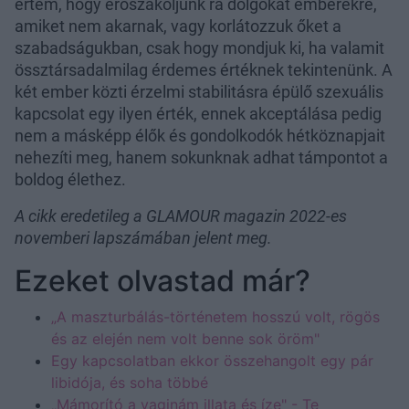
értem, hogy erőszakoljunk rá dolgokat emberekre,
amiket nem akarnak, vagy korlátozzuk őket a
szabadságukban, csak hogy mondjuk ki, ha valamit
össztársadalmilag érdemes értéknek tekintenünk. A
két ember közti érzelmi stabilitásra épülő szexuális
kapcsolat egy ilyen érték, ennek akceptálása pedig
nem a másképp élők és gondolkodók hétköznapjait
nehezíti meg, hanem sokunknak adhat támpontot a
boldog élethez.
A cikk eredetileg a GLAMOUR magazin 2022-es
novemberi lapszámában jelent meg.
Ezeket olvastad már?
„A maszturbálás-történetem hosszú volt, rögös
és az elején nem volt benne sok öröm"
Egy kapcsolatban ekkor összehangolt egy pár
libidója, és soha többé
„Mámorító a vaginám illata és íze" - Te