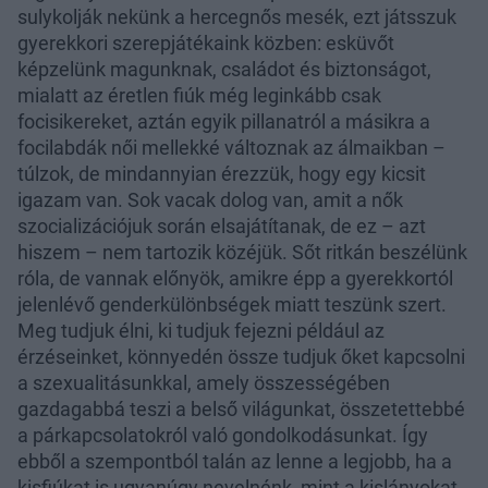
sulykolják nekünk a hercegnős mesék, ezt játsszuk
gyerekkori szerepjátékaink közben: esküvőt
képzelünk magunknak, családot és biztonságot,
mialatt az éretlen fiúk még leginkább csak
focisikereket, aztán egyik pillanatról a másikra a
focilabdák női mellekké változnak az álmaikban –
túlzok, de mindannyian érezzük, hogy egy kicsit
igazam van. Sok vacak dolog van, amit a nők
szocializációjuk során elsajátítanak, de ez – azt
hiszem – nem tartozik közéjük. Sőt ritkán beszélünk
róla, de vannak előnyök, amikre épp a gyerekkortól
jelenlévő genderkülönbségek miatt teszünk szert.
Meg tudjuk élni, ki tudjuk fejezni például az
érzéseinket, könnyedén össze tudjuk őket kapcsolni
a szexualitásunkkal, amely összességében
gazdagabbá teszi a belső világunkat, összetettebbé
a párkapcsolatokról való gondolkodásunkat. Így
ebből a szempontból talán az lenne a legjobb, ha a
kisfiúkat is ugyanúgy nevelnénk, mint a kislányokat,