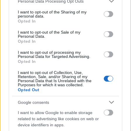
Personal Data Processing Opt Outs
fogalmak. Ha civilizációs szempontból tekintünk
services and may gather and store information including but
erre az egészre – és nekem nagy kedvencem az
not limited to your visit or usage behaviour. You may click to
I want to opt-out of the Sharing of my
personal data.
ilyen típusú elméletek felállítása –, akkor talán
grant or deny consent to Google and its third-party tags to
Opted In
kijelenthetünk valami olyasmit, hogy az embert több
use your data for below specified purposes in below Google
consent section.
más dolog mellett az különbözteti meg az állattól,
I want to opt-out of the Sale of my
Personal Data.
hogy a morális része háttérbe tudja tolni a benne élő
Opted In
biológiai véglényt. Tehát, hogy például a
párválasztásnál fontosabb szempontjai is lesznek,
I want to opt-out of processing my
Personal Data for Targeted Advertising.
mint egyszerű testi vágya. Hogy a másikat mennyire
Opted In
látjuk vonzónak, az legjobb esetben nem a másik
I want to opt-out of Collection, Use,
kigyúrt felsőtestén múlik.
Retention, Sale, and/or Sharing of my
Personal Data that Is Unrelated with the
Purposes for which it was collected.
Opted Out
Google consents
Hogy a demiszexuálisok szexuális kisebbséget
I want to allow Google to enable storage
jelentenek, az gyakorlatilag annak a beismerésével
related to advertising like cookies on web or
és elfogadásával egyenlő, hogy a többségi
device identifiers in apps.