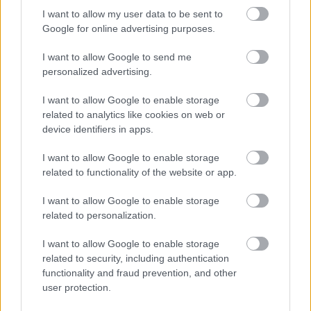
társadalomban győzött az emberben az állat. Ha
I want to allow my user data to be sent to
pedig ez tényleg így van, akkor ez sok borzasztó
Google for online advertising purposes.
párkapcsolatot eredményez, mert hosszú távon
nem a másik felsőteste határozza majd meg, hogy
I want to allow Google to send me
boldogok leszünk-e, hanem az, amire a
personalized advertising.
demiszexuális emberek kíváncsiak: hogy a másik
I want to allow Google to enable storage
milyen ember, például mennyire érzékeny, mennyire
related to analytics like cookies on web or
intelligens, mennyire képviseli azt az értékrendszert,
device identifiers in apps.
amit mi, és mennyire képes minket szeretni.
Beismerem, hogy a Tinder és az egyéb párkereső
I want to allow Google to enable storage
applikációk világában nehéz belsővé tenni ezt a
related to functionality of the website or app.
nézőpontot. Alapvetően jól és rosszul sikerült fotók
I want to allow Google to enable storage
szűrőjén át nézzük és filterezzük opcionális
related to personalization.
partnereinket, pontosan ugyanúgy, ahogy a
webshopok termékeit. Ugyanakkor fontos
I want to allow Google to enable storage
belátnunk, hogy ez inkább ránk erőltetett kényszer,
related to security, including authentication
mintsem a valós igényünk, és az emberek nagy
functionality and fraud prevention, and other
részének ezek a platformok több kínlódást és
user protection.
kellemetlenséget okoznak, mint örömet. Így azt