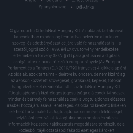
Spanyolország
Dél-Afrika
© glamour.hu © IndaNext Hungary Kft. Az oldalak tartalmával
kapcsolatban minden jog fenntartva, beleértve a tartalom
szöveg- és adatbányászat céljára való felhasználását is – a
szerzői jogról szóló 1999. évi LXXVI. törvény rendelkezései
értelmében a törvény 35/A. § (1) paragrafusa és a digitális
szolgáltatások piacairól szóló európai irányelv (Az Európai
Parlament és a Tanács (EU) 2019/790 Irányelve) 4. cikke alapján!
Az oldalak, azok tartalma - ideértve különösen, de nem kizárólag
az azokon közzétett szövegeket, grafikákat, képeket, fotókat,
hangfelvételeket és videókat stb. - az IndaNext Hungary Kft.
("Jogtulajdonos") kizárólagos jogosultsága alá esnek. Mindezek
minden és bármely felhasználása csak a Jogtulajdonos előzetes
írásbeli hozzájárulásával lehetséges. Az oldalról kivezető linkeken
elérhető tartalmakért a Jogtulajdonos semmilyen felelősséget,
helytállást nem vállal. A Jogtulajdonos pontos és hiteles
Napi hor
információk közlésére, tájékoztatás megadására törekszik, de a
szabads
közlésből, tájékoztatásból fakadó esetleges károkért