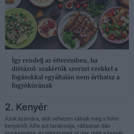
Így rendelj az étteremben, ha
diétázol: szakértők szerint ezekkel a
fogásokkal egyáltalán nem árthatsz a
fogyókúrának
2. Kenyér
Azok számára, akik nehezen válnak meg a fehér
kenyértől, Alfie azt tanácsolja, váltsanak dán
rozskenyérre, és tekintsenek rá úgy, mint a kenyér