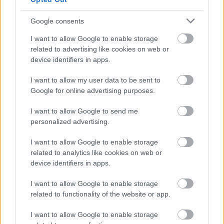
Naponta hány kalóriát ajánlott elfogyasztani?
Google consents
Az átlagos ajánlott napi kalóriabevitel a férfiak
I want to allow Google to enable storage
esetében 2500 kalória, a nők esetében pedig 2000
related to advertising like cookies on web or
device identifiers in apps.
kalória
I want to allow my user data to be sent to
Naponta hány kalóriát ajánlott elfogyasztani, ha
Google for online advertising purposes.
fogyni szeretnénk?
I want to allow Google to send me
A fogyás érdekében egy átlagos egyénnek arra kell
personalized advertising.
törekednie, hogy napi kalóriabevitelét körülbelül 600
kalóriával csökkentse. Ez azt jelenti, hogy a javasolt
I want to allow Google to enable storage
napi kalóriabevitel fogyókúra estén átlagosan 1 900
related to analytics like cookies on web or
kalória a férfiak esetében, és 1400 kalória a nők
device identifiers in apps.
esetében.
I want to allow Google to enable storage
Forrás:
express.co.uk
related to functionality of the website or app.
I want to allow Google to enable storage