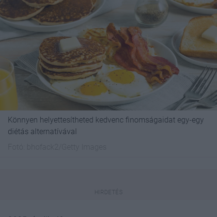
Könnyen helyettesítheted kedvenc finomságaidat egy-egy
diétás alternatívával
Fotó:
bhofack2/Getty Images