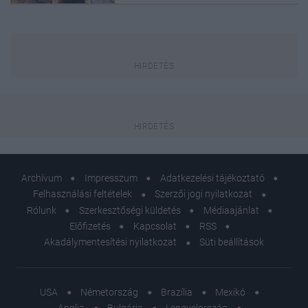
Archívum
Impresszum
Adatkezelési tájékoztató
Felhasználási feltételek
Szerzői jogi nyilatkozat
Rólunk
Szerkesztőségi küldetés
Médiaajánlat
Előfizetés
Kapcsolat
RSS
Akadálymentesítési nyilatkozat
Süti beállítások
USA
Németország
Brazília
Mexikó
Anglia
Bulgária
Lengyelország