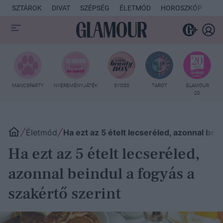
SZTÁROK
DIVAT
SZÉPSÉG
ÉLETMÓD
HOROSZKÓP
KU
MANCSPARTY
NYEREMÉNYJÁTÉK
SYOSS
TAROT
GLAMOUR
20
Életmód
Ha ezt az 5 ételt lecseréled, azonnal bei
Ha ezt az 5 ételt lecseréled,
azonnal beindul a fogyás a
szakértő szerint