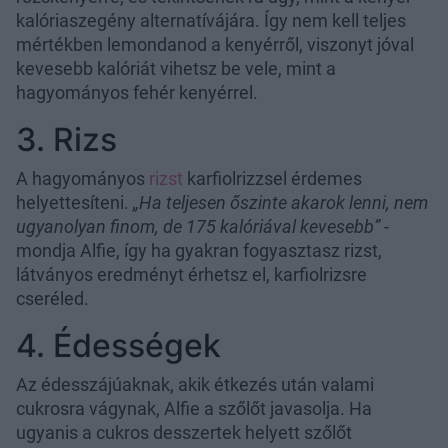
kalóriaszegény alternatívájára. Így nem kell teljes
mértékben lemondanod a kenyérről, viszonyt jóval
kevesebb kalóriát vihetsz be vele, mint a
hagyományos fehér kenyérrel.
3. Rizs
A hagyományos
rizst
karfiolrizzsel érdemes
helyettesíteni.
„Ha teljesen őszinte akarok lenni, nem
ugyanolyan finom, de 175 kalóriával kevesebb”
-
mondja Alfie, így ha gyakran fogyasztasz rizst,
látványos eredményt érhetsz el, karfiolrizsre
cseréled.
4. Édességek
Az édesszájúaknak, akik étkezés után valami
cukrosra vágynak, Alfie a szőlőt javasolja. Ha
ugyanis a cukros desszertek helyett szőlőt