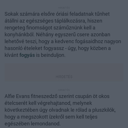
Sokak számára elsőre óriási feladatnak tűnhet
átállni az egészséges táplálkozásra, hiszen
rengeteg finomságot száműznünk kell a
konyhánkból. Néhány egyszerű csere azonban
lehetővé teszi, hogy a kedvenc fogásaidhoz nagyon
hasonló ételeket fogyassz - úgy, hogy közben a
kívánt
fogyás
is beinduljon.
Alfie Evans fitneszedző szerint csupán öt okos
ételcserét kell végrehajtanod, melynek
következtében úgy olvadnak le rólad a pluszkilók,
hogy a megszokott ízekről sem kell teljes
egészében lemondanod.