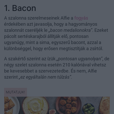
1. Bacon
A szalonna szerelmeseinek Alfie a
fogyás
érdekében azt javasolja, hogy a hagyományos
szalonnát cseréljék le
„bacon medalionokra”
. Ezeket
pácolt sertéskarajból állítják elő, pontosan
ugyanúgy, mint a sima, egyszerű bacont, azzal a
különbséggel, hogy erősen megtisztítják a zsírtól.
A szakértő szerint az ízük
„pontosan ugyanolyan”
, de
négy szelet szalonna esetén 210 kalóriával vihetsz
be kevesebbet a szervezetedbe. És nem, Alfie
szerint
„ez egyáltalán nem túlzás”.