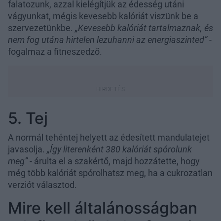
falatozunk, azzal kielégítjük az édesség utáni
vágyunkat, mégis kevesebb kalóriát viszünk be a
szervezetünkbe.
„Kevesebb kalóriát tartalmaznak, és
nem fog utána hirtelen lezuhanni az energiaszinted”
-
fogalmaz a fitneszedző.
5. Tej
A normál tehéntej helyett az édesített mandulatejet
javasolja.
„Így literenként 380 kalóriát spórolunk
meg”
- árulta el a szakértő, majd hozzátette, hogy
még több kalóriát spórolhatsz meg, ha a cukrozatlan
verziót választod.
Mire kell általánosságban