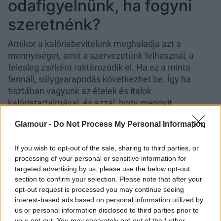
odafigyelnünk, ha fogyni
szeretnénk?
Amikor a kalóriabevitelünk meghaladja azt a
mennyiséget, amit a szervezetünk felhasznál, a
felesleg zsírként raktározódik el. Ha ez a minta
fennáll, súlygyarapodás következhet be. Így ha
tisztában vagyunk az ételek és italok
kalóriatartalmával, és azzal, hogy mennyit
fogyasztunk belőlük, az segíthet a napi bevitel
Glamour -
Do Not Process My Personal Information
kezelésében.
A kalóriaszámlálás azonban nem az egyetlen
If you wish to opt-out of the sale, sharing to third parties, or
módszer, ami elősegítheti a
fogyást
. Az olyan
processing of your personal or sensitive information for
egyszerű módosítások, mint az adagok méretének
targeted advertising by us, please use the below opt-out
section to confirm your selection. Please note that after your
megváltoztatása és annak biztosítása, hogy a
opt-out request is processed you may continue seeing
különböző fogások a
megfelelő típusú
interest-based ads based on personal information utilized by
élelmiszerekből
álljanak, szintén jelentős hatással
us or personal information disclosed to third parties prior to
lehetnek a testünkre - írja az NSH (National Health
your opt-out. You may separately opt-out of the further