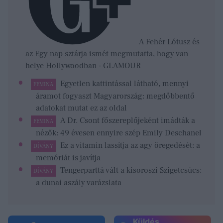
A Fehér Lótusz és
az Egy nap sztárja ismét megmutatta, hogy van
helye Hollywoodban - GLAMOUR
Egyetlen kattintással látható, mennyi
FEMINA
áramot fogyaszt Magyarország: megdöbbentő
adatokat mutat ez az oldal
A Dr. Csont főszereplőjeként imádták a
FEMINA
nézők: 49 évesen ennyire szép Emily Deschanel
Ez a vitamin lassítja az agy öregedését: a
DÍVÁNY
memóriát is javítja
Tengerparttá vált a kisoroszi Szigetcsúcs:
DÍVÁNY
a dunai aszály varázslata
Küldés