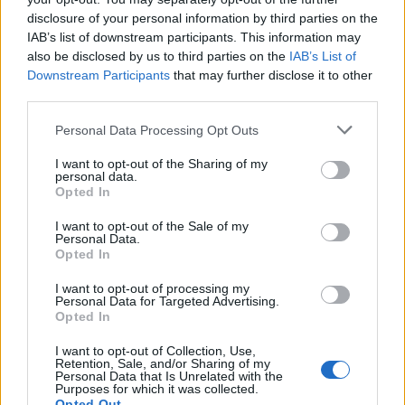
Services).
disclosure of your personal information by third parties on the
IAB’s list of downstream participants. This information may
also be disclosed by us to third parties on the
IAB’s List of
Downstream Participants
that may further disclose it to other
third parties.
Please note that this website/app uses one or more Google
Personal Data Processing Opt Outs
services and may gather and store information including but
not limited to your visit or usage behaviour. You may click to
I want to opt-out of the Sharing of my
personal data.
grant or deny consent to Google and its third-party tags to
Opted In
use your data for below specified purposes in below Google
consent section.
I want to opt-out of the Sale of my
Personal Data.
Opted In
I want to opt-out of processing my
Personal Data for Targeted Advertising.
Opted In
Ezekben az ételekben több cukor
van, mint gondolnád: egészségesnek
I want to opt-out of Collection, Use,
Retention, Sale, and/or Sharing of my
hiszed őket, pedig nem is azok
Personal Data that Is Unrelated with the
Purposes for which it was collected.
Opted Out