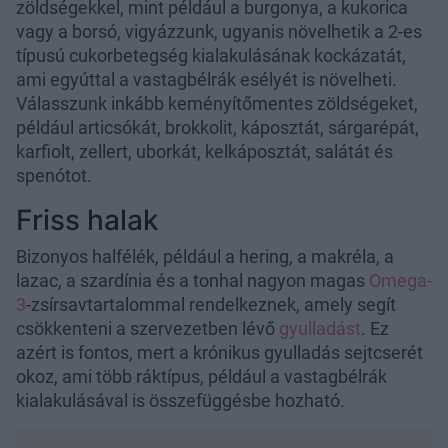
zöldségekkel, mint például a burgonya, a kukorica
vagy a borsó, vigyázzunk, ugyanis növelhetik a 2-es
típusú cukorbetegség kialakulásának kockázatát,
ami egyúttal a vastagbélrák esélyét is növelheti.
Válasszunk inkább keményítőmentes zöldségeket,
például articsókát, brokkolit, káposztát, sárgarépát,
karfiolt, zellert, uborkát, kelkáposztát, salátát és
spenótot.
Friss halak
Bizonyos halfélék, például a hering, a makréla, a
lazac, a szardínia és a tonhal nagyon magas
Omega-
3
-zsírsavtartalommal rendelkeznek, amely segít
csökkenteni a szervezetben lévő
gyulladást
. Ez
azért is fontos, mert a krónikus gyulladás sejtcserét
okoz, ami több ráktípus, például a vastagbélrák
kialakulásával is összefüggésbe hozható.