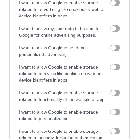
I want to allow Google to enable storage
related to advertising like cookies on web or
device identifiers in apps.
Duzzanat? Száraz bőr? Ezek a jelek
I want to allow my user data to be sent to
Google for online advertising purposes.
az arcon komoly betegségre
utalhatnak az orvos szerint
I want to allow Google to send me
personalized advertising.
Diófélék
I want to allow Google to enable storage
related to analytics like cookies on web or
A diófélék azáltal, hogy gazdagok egészséges
device identifiers in apps.
zsírsavakban, rostokban és flavonoidokban,
I want to allow Google to enable storage
csökkentik a 2-es számú cukorbetegség, valamint a
related to functionality of the website or app.
vastagbélrák kialakulásának kockázatát. Nasiként
fogyasszunk minél több diót, mandulát, kesudiót,
I want to allow Google to enable storage
mogyorót, pekándiót, pisztáciát vagy makadámdiót.
related to personalization.
Forrás:
moffitt.org
I want to allow Google to enable storage
related to security, including authentication