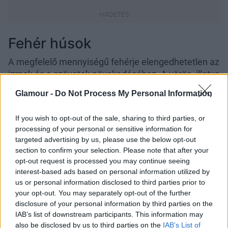
Fehér húsok
A megfelelő mennyiségű fehérje elengedhetetlen az
izmok és a szövetek növekedéséhez. A vörös- illetve
a feldolgozott húsok, például a marha-, a sertés-, a
Glamour -
Do Not Process My Personal Information
bárányhús vagy épp a virsli, közvetlen kapcsolatban
állnak a vastagbélrák kialakulásával. Érdemesebb
If you wish to opt-out of the sale, sharing to third parties, or
inkább fehér húsokat választani, csirkét vagy
processing of your personal or sensitive information for
pulykát.
targeted advertising by us, please use the below opt-out
section to confirm your selection. Please note that after your
Babfélék, hüvelyesek
opt-out request is processed you may continue seeing
interest-based ads based on personal information utilized by
Kiváló fehérjeforrást jelentenek például a babfélék
us or personal information disclosed to third parties prior to
és a hüvelyesek, amelyek emellett még rostban, B-
your opt-out. You may separately opt-out of the further
és E-
vitaminban
is gazdagok. Gondolunk itt
disclosure of your personal information by third parties on the
különösen a szójababra, a lencsére, a fekete babra
IAB’s list of downstream participants. This information may
és a vesebabra. Hatékonyak lehetnek a
also be disclosed by us to third parties on the
IAB’s List of