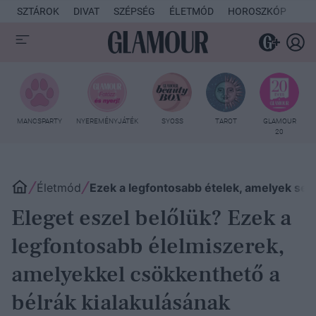
SZTÁROK
DIVAT
SZÉPSÉG
ÉLETMÓD
HOROSZKÓP
KU
MANCSPARTY
NYEREMÉNYJÁTÉK
SYOSS
TAROT
GLAMOUR
20
Életmód
Ezek a legfontosabb ételek, amelyek seg
Eleget eszel belőlük? Ezek a
legfontosabb élelmiszerek,
amelyekkel csökkenthető a
bélrák kialakulásának