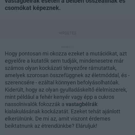
vastagbélrák esetén a bélben összeállnak és
csomókat képeznek.
Hogy pontosan mi okozza ezeket a mutációkat, azt
egyelőre a kutatók sem tudják, mindenesetre már
számos olyan kockázati tényezőre rámutattak,
amelyek szorosan összefüggnek az életmóddal, és -
szerencsére - ezáltal könnyen befolyásolhatóak.
Kiderült, hogy az olyan gyulladáskeltő élelmiszerek,
mint például a fehér kenyér vagy épp a cukros
nassolnivalók fokozzák a
vastagbélrák
kialakulásának kockázatát. Ezeket tehát ajánlott
elkerülnünk. De mi az, amit viszont érdemes
beiktatnunk az étrendünkbe? Eláruljuk!