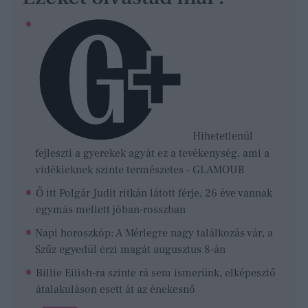
Hihetetlenül
fejleszti a gyerekek agyát ez a tevékenység, ami a
vidékieknek szinte természetes - GLAMOUR
Ő itt Polgár Judit ritkán látott férje, 26 éve vannak
egymás mellett jóban-rosszban
Napi horoszkóp: A Mérlegre nagy találkozás vár, a
Szűz egyedül érzi magát augusztus 8-án
Billie Eilish-ra szinte rá sem ismerünk, elképesztő
átalakuláson esett át az énekesnő