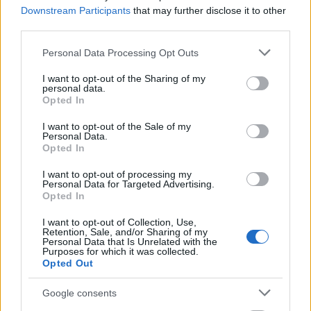
Downstream Participants
that may further disclose it to other
vastagbélrák elleni küzdelemben és csökkentik a
third parties.
koleszterin- és a vércukorszintet is.
Please note that this website/app uses one or more Google
Personal Data Processing Opt Outs
Teljes kiőrlésű gabonafélék
services and may gather and store information including but
not limited to your visit or usage behaviour. You may click to
I want to opt-out of the Sharing of my
A teljes kiőrlésű gabonafélék tele vannak rostokkal,
personal data.
grant or deny consent to Google and its third-party tags to
Opted In
kiváló köret készíthető belőlük például a halakhoz, a
use your data for below specified purposes in below Google
fehér húsokhoz és a tojáshoz. Iktassuk be
consent section.
I want to opt-out of the Sale of my
étrendünkbe az árpát, a barna rizst és a quinoát.
Personal Data.
Opted In
I want to opt-out of processing my
Personal Data for Targeted Advertising.
Opted In
I want to opt-out of Collection, Use,
Retention, Sale, and/or Sharing of my
Personal Data that Is Unrelated with the
Purposes for which it was collected.
Opted Out
Google consents