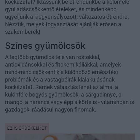
kockázatát? Iktassunk be étrendünkbe a különféle
gyulladáscsökkentő ételeket, és mindenképp
ügyeljünk a kiegyensúlyozott, változatos étrendre.
Nézzük, melyek fogyasztását ajánlják erősen a
szakemberek!
Színes gyümölcsök
A legtöbb gyümölcs tele van rostokkal,
antioxidánsokkal és fitokemikáliákkal, amelyek
mind-mind csökkentik a különböző emésztési
problémák és a vastagbélrák kialakulásának
kockázatát. Remek választás lehet az alma, a
különféle bogyós gyümölcsök, a sárgadinnye, a
mangó, a narancs vagy épp a körte is - vitaminban is
gazdagok, ráadásul nagyon finomak.