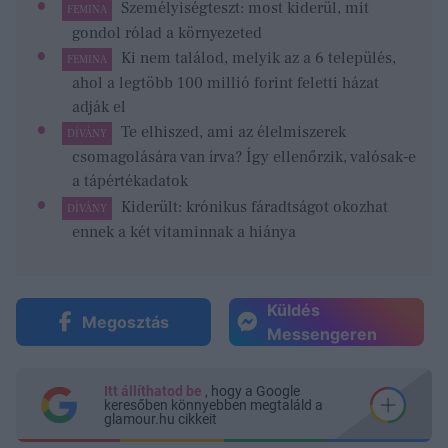
Személyiségteszt: most kiderül, mit
FEMINA
gondol rólad a környezeted
Ki nem találod, melyik az a 6 település,
FEMINA
ahol a legtöbb 100 millió forint feletti házat
adják el
Te elhiszed, ami az élelmiszerek
DÍVÁNY
csomagolására van írva? Így ellenőrzik, valósak-e
a tápértékadatok
Kiderült: krónikus fáradtságot okozhat
DÍVÁNY
ennek a két vitaminnak a hiánya
Küldés
Megosztás
Messengeren
Itt állíthatod be
, hogy a Google
keresőben könnyebben megtaláld a
glamour.hu cikkeit