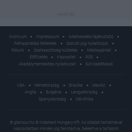
Archívum
Impresszum
Adatkezelési tájékoztató
Felhasználási feltételek
Szerzői jogi nyilatkozat
Rólunk
Szerkesztőségi küldetés
Médiaajánlat
Előfizetés
Kapcsolat
RSS
Akadálymentesítési nyilatkozat
Süti beállítások
USA
Németország
Brazília
Mexikó
Anglia
Bulgária
Lengyelország
Spanyolország
Dél-Afrika
© glamour.hu © IndaNext Hungary Kft. Az oldalak tartalmával
kapcsolatban minden jog fenntartva, beleértve a tartalom