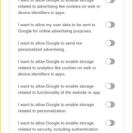
keményebb pornófilmekben látnak, például ész
related to advertising like cookies on web or
nélkül csinálják több partnerrel, vagy análisan. De
device identifiers in apps.
nem csak a nagyon fiatalokra jellemző ez; sok
felnőtt nőt is rajtakaptam már azon, hogy valójában
I want to allow my user data to be sent to
nem azért akart megtanulni mélytorkozni, mert arra
Google for online advertising purposes.
vágyott és őszintén izgatta őt, hanem mert attól félt,
hogy enélkül sosem lesz "elég jó" a párjának.
I want to allow Google to send me
personalized advertising.
I want to allow Google to enable storage
related to analytics like cookies on web or
device identifiers in apps.
I want to allow Google to enable storage
related to functionality of the website or app.
I want to allow Google to enable storage
related to personalization.
I want to allow Google to enable storage
related to security, including authentication