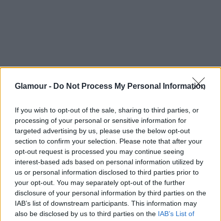
Szinte senkinek sem jó érzés ilyesmiről beszélni.
Kivételt képeznek azok a ritka társaságok, akiknek
tagjai tényleg szabadon tudnak beszélgetni a
szexről, és fel tudják vállalni a vágyaikat. Ott
elképzelhető, hogy még inspirálják is egymást
mondjuk egy új BDSM technika kipróbálására, ami
addig eszükbe se jutott.
Glamour -
Do Not Process My Personal Information
If you wish to opt-out of the sale, sharing to third parties, or
processing of your personal or sensitive information for
targeted advertising by us, please use the below opt-out
section to confirm your selection. Please note that after your
Bekapcsolhatja a
opt-out request is processed you may continue seeing
interest-based ads based on personal information utilized by
megfelelési kényszert
us or personal information disclosed to third parties prior to
your opt-out. You may separately opt-out of the further
Én a fenti szituációban csak csendben szégyelltem
disclosure of your personal information by third parties on the
magam, és kétségbeesetten őrlődtem, mit is
IAB’s list of downstream participants. This information may
válaszoljak, vannak azonban, akik azért vállalnak be
also be disclosed by us to third parties on the
IAB’s List of