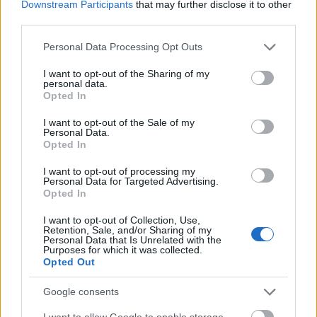
Downstream Participants
that may further disclose it to other
extrém szexuális élményeket, mert azt hiszik, ettől
third parties.
fogják majd "menőnek" tartani őket - be akarnak
illeszkedni.
Please note that this website/app uses one or more Google
Personal Data Processing Opt Outs
services and may gather and store information including but
Pár éve nagy botrány kerekedett abból, hogy a tinik
not limited to your visit or usage behaviour. You may click to
I want to opt-out of the Sharing of my
personal data.
rákaptak a szado-mazo videókra a Tik-Tokon.
grant or deny consent to Google and its third-party tags to
Opted In
Konkrétan a saját, például fojtogatásból származó
use your data for below specified purposes in below Google
consent section.
véraláfutásaikkal büszkélkedtek, amiket szexuális
I want to opt-out of the Sale of my
Personal Data.
helyzetekben szereztek, a trendet pedig elkezdték
Opted In
másolni más kamaszok is. Elég valószínű, hogy
nagy többségük nem azért ment bele a BDSM
I want to opt-out of processing my
Personal Data for Targeted Advertising.
játékokba, mert őszintén ez izgatta, erre vágyott,
Opted In
hanem nagy eséllyel inkább azért, mert ezzel
I want to opt-out of Collection, Use,
nagyobb nézettséget, több közösségi visszajelzést
Retention, Sale, and/or Sharing of my
lehetett elérni.
Ez volt a trend, ami viccesnek tűnt,
Personal Data that Is Unrelated with the
Purposes for which it was collected.
de rendkívül veszélyes.
Opted Out
Számomra még ennél is durvább az, amikor szintén
Google consents
nagyon fiatalon bevállalnak olyanokat, amiket a
I want to allow Google to enable storage