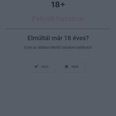
18+
egy szakértő szerint
Felnőtt tartalom
Elmúltál már 18 éves?
Ezen az oldalon felnőtt tartalom található!
IGEN
NEM
Mi számít extrémnek? Erre mindenki csak saját maga
tudhatja a választ
Fotó:
Profimedia