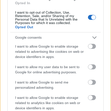
A telefonunkat ma már gyakran görgetjük munka
Opted In
közben, egy baráti találkozó vagy
randi
közepén,
I want to opt-out of Collection, Use,
vagy akár a zuhany alatt is. A folyamatosan online
Retention, Sale, and/or Sharing of my
jelenlét azonban hozzájárulhat a mentális
Personal Data that Is Unrelated with the
Purposes for which it was collected.
fáradtsághoz, így érdemes magunknak korlátokat
Opted Out
szabni.
Tipp:
Jelölj ki magadnak naponta egy órát,
amikor nem nyomkodhatod a telefonodat, és
Google consents
értékeld a körülötted lévő offline világot!
I want to allow Google to enable storage
related to advertising like cookies on web or
Elveszel a multitaskingban
device identifiers in apps.
Mindent folyamatosan kézben tartani sokszor
I want to allow my user data to be sent to
lehetetlen feladat. Sőt, az esetek nagy részében
Google for online advertising purposes.
többet árt, mint használ! A
multitasking
bevetése
esetén ugyanis rengeteg energiát vesz el a
I want to allow Google to send me
figyelmed megosztása és az eredménytelen
personalized advertising.
kapkodás. Inkább rangsorolj, és összpontosíts
I want to allow Google to enable storage
egyszerre egy feladat elvégzésére, ez ugyanis
related to analytics like cookies on web or
nemcsak hatékonyabb lehet, de kevesebb stresszel
device identifiers in apps.
is jár.