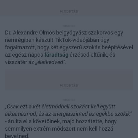
Dr. Alexandre Olmos belgyógyász szakorvos egy
nemrégiben készült TikTok-videójában úgy
fogalmazott, hogy két egyszerű szokás beépítésével
az egész napos
fáradtság
érzésed eltűnik, és
visszatér az
„életkedved”
.
„Csak ezt a két életmódbeli szokást kell együtt
alkalmaznod, és az energiaszinted az egekbe szökik”
- árulta el a követőinek, majd hozzátette, hogy
semmilyen extrém módszert nem kell hozzá
bevetned.