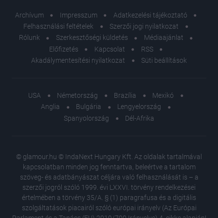
Archívum
Impresszum
Adatkezelési tájékoztató
Felhasználási feltételek
Szerzői jogi nyilatkozat
Rólunk
Szerkesztőségi küldetés
Médiaajánlat
Előfizetés
Kapcsolat
RSS
Akadálymentesítési nyilatkozat
Süti beállítások
USA
Németország
Brazília
Mexikó
Anglia
Bulgária
Lengyelország
Spanyolország
Dél-Afrika
© glamour.hu © IndaNext Hungary Kft. Az oldalak tartalmával
kapcsolatban minden jog fenntartva, beleértve a tartalom
szöveg- és adatbányászat céljára való felhasználását is – a
szerzői jogról szóló 1999. évi LXXVI. törvény rendelkezései
értelmében a törvény 35/A. § (1) paragrafusa és a digitális
szolgáltatások piacairól szóló európai irányelv (Az Európai