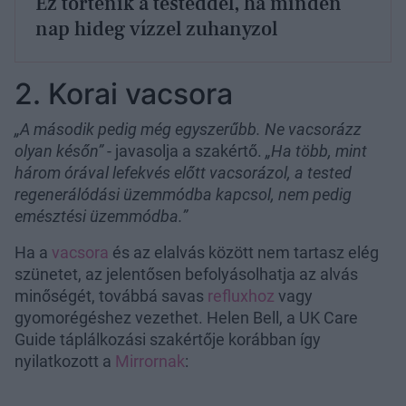
Ez történik a testeddel, ha minden
nap hideg vízzel zuhanyzol
2. Korai vacsora
„A második pedig még egyszerűbb. Ne vacsorázz
olyan későn”
- javasolja a szakértő.
„Ha több, mint
három órával lefekvés előtt vacsorázol, a tested
regenerálódási üzemmódba kapcsol, nem pedig
emésztési üzemmódba.”
Ha a
vacsora
és az elalvás között nem tartasz elég
szünetet, az jelentősen befolyásolhatja az alvás
minőségét, továbbá savas
refluxhoz
vagy
gyomorégéshez vezethet. Helen Bell, a UK Care
Guide táplálkozási szakértője korábban így
nyilatkozott a
Mirrornak
: