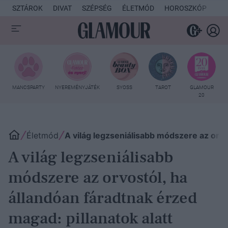
SZTÁROK
DIVAT
SZÉPSÉG
ÉLETMÓD
HOROSZKÓP
KU
MANCSPARTY
NYEREMÉNYJÁTÉK
SYOSS
TAROT
GLAMOUR
20
Életmód
A világ legzseniálisabb módszere az orv
A világ legzseniálisabb
módszere az orvostól, ha
állandóan fáradtnak érzed
magad: pillanatok alatt