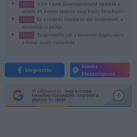
A Dr. Csont főszereplőjeként imádták a
FEMINA
nézők: 49 évesen ennyire szép Emily Deschanel
Ez a vitamin lassítja az agy öregedését: a
DÍVÁNY
memóriát is javítja
Tengerparttá vált a kisoroszi Szigetcsúcs:
DÍVÁNY
a dunai aszály varázslata
Küldés
Megosztás
Messengeren
Itt állíthatod be
, hogy a Google
keresőben könnyebben megtaláld a
glamour.hu cikkeit