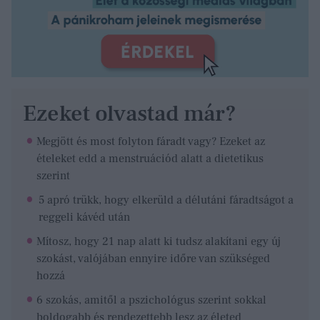
Ezeket olvastad már?
Megjött és most folyton fáradt vagy? Ezeket az
ételeket edd a menstruációd alatt a dietetikus
szerint
5 apró trükk, hogy elkerüld a délutáni fáradtságot a
reggeli kávéd után
Mítosz, hogy 21 nap alatt ki tudsz alakítani egy új
szokást, valójában ennyire időre van szükséged
hozzá
6 szokás, amitől a pszichológus szerint sokkal
boldogabb és rendezettebb lesz az életed