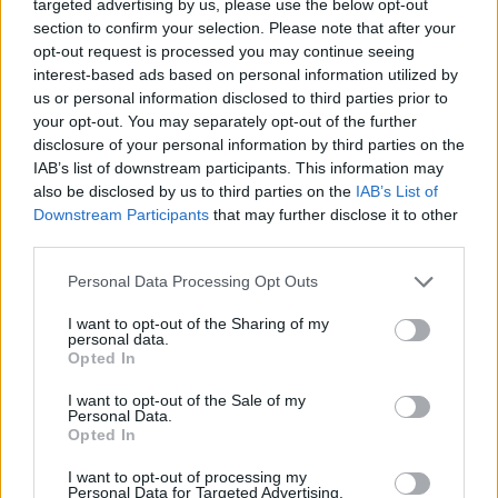
targeted advertising by us, please use the below opt-out
section to confirm your selection. Please note that after your
opt-out request is processed you may continue seeing
3 dolog, ami mentálisan
interest-based ads based on personal information utilized by
us or personal information disclosed to third parties prior to
kimeríthet, és észre sem
your opt-out. You may separately opt-out of the further
disclosure of your personal information by third parties on the
veszed
IAB’s list of downstream participants. This information may
also be disclosed by us to third parties on the
IAB’s List of
Állandóan az elérhetetlen tökéletességet hajszolod
Downstream Participants
that may further disclose it to other
third parties.
Ha folyton a tökéletességre törekszel, az nemcsak
Please note that this website/app uses one or more Google
nagyon kimerítő, de a
mentális egészségedre
is
Personal Data Processing Opt Outs
services and may gather and store information including but
rossz hatással lehet. A hibákat próbáld meg inkább
not limited to your visit or usage behaviour. You may click to
I want to opt-out of the Sharing of my
fontos leckeként felfogni, és hagyj egy kis teret a
personal data.
grant or deny consent to Google and its third-party tags to
Opted In
tökéletlenségnek! Az élet túl rövid ahhoz, hogy
use your data for below specified purposes in below Google
elvesszünk a részletekben - inkább fújd ki magad, és
consent section.
I want to opt-out of the Sale of my
próbáld meg élvezni a váratlan fordulatokat is.
Personal Data.
Opted In
Folyamatos digitális jelenlét
I want to opt-out of processing my
Personal Data for Targeted Advertising.