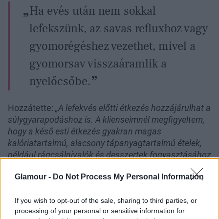
Ha evés után nem sokkal
lefekszünk, az savas refluxhoz vagy
gyomorégéshez vezethet, mivel a
gyomorsav visszaáramlik a
nyelőcsőbe.
Hozzátette:
„A lefekvés előtti étkezés hozzájárulhat a
súlygyarapodáshoz is. A klienseimnél megfigyeltem,
hogy a késő esti étkezés gyakran magas
kalóriatartalmú, alacsony tápanyagtartalmú ételek,
például rágcsálnivalók és desszertek fogyasztásához
vezet. Ezek az ételek nagyobb valószínűséggel
Glamour -
Do Not Process My Personal Information
raktározódnak el zsírként, mivel alvás közben
lelassul az anyagcsere”.
If you wish to opt-out of the sale, sharing to third parties, or
processing of your personal or sensitive information for