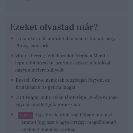
Ezeket olvastad már?
5 ikonikus dal, amiről talán nem is tudtad, hogy
Bródy János írta
Vilmos herceg felháborodott Meghan Markle
legutóbbi húzásán, szerinte ezekkel a fotókkal
nagyon mélyre süllyedt
Russell Crowe nemcsak rengeteget fogyott, de
brutálisan ki is gyúrta magát
Ő itt Polgár Judit ritkán látott férje, 26 éve vannak
egymás mellett jóban-rosszban
Egyetlen kattintással látható, mennyi
FEMINA
áramot fogyaszt Magyarország: megdöbbentő
adatokat mutat ez az oldal