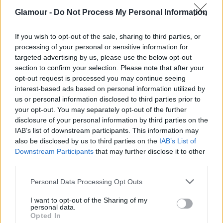
Glamour -
Do Not Process My Personal Information
A huszonkilenc éves Zsolt mesélte nekünk:
„Egy lány
egyszer minden irányítást a kezembe adva azt
If you wish to opt-out of the sale, sharing to third parties, or
mondta: tégy velem, amit akarsz! Ez számomra a
processing of your personal or sensitive information for
teljes bizalom megnyilvánulása volt. Pezsgőt
targeted advertising by us, please use the below opt-out
öntöttem a testére, és lenyalogattam...”
section to confirm your selection. Please note that after your
opt-out request is processed you may continue seeing
interest-based ads based on personal information utilized by
us or personal information disclosed to third parties prior to
your opt-out. You may separately opt-out of the further
disclosure of your personal information by third parties on the
Az ágyban nem csak a
IAB’s list of downstream participants. This information may
also be disclosed by us to third parties on the
IAB’s List of
szex lehet dédelgetett
Downstream Participants
that may further disclose it to other
third parties.
emlék és élmény!
Please note that this website/app uses one or more Google
Personal Data Processing Opt Outs
A harminchat éves Andris osztotta meg:
„Imádom,
services and may gather and store information including but
not limited to your visit or usage behaviour. You may click to
I want to opt-out of the Sharing of my
amikor a barátnőm reggelit hoz vasárnap az ágyba,
personal data.
grant or deny consent to Google and its third-party tags to
aztán még majd egy óráig lustálkodunk és
Opted In
use your data for below specified purposes in below Google