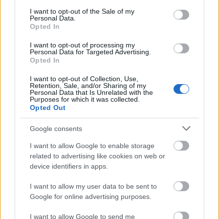
megtervezzük, mit fogunk aznap csinálni.”
consent section.
I want to opt-out of the Sale of my
Personal Data.
A huszonnégy éves Bence mesélte nekünk:
Opted In
„Hajlamos voltam a péntek esti Netflixezések közben
I want to opt-out of processing my
elszundítani, és ilyenkor a barátnőm mindig
Personal Data for Targeted Advertising.
betakargatott és adott a homlokomra egy jó éjt
Opted In
puszit. Ezt csak onnan tudom, hogy egyszer
I want to opt-out of Collection, Use,
felébredtem, és rajtakaptam közben.”
Retention, Sale, and/or Sharing of my
Personal Data that Is Unrelated with the
Jöhet egy kis
Purposes for which it was collected.
Opted Out
afrodiziákum?
Google consents
A gránátalma nemcsak külsejében szexis gyümölcs,
I want to allow Google to enable storage
de tényleges afrodiziákumként tartható számon,
related to advertising like cookies on web or
amennyiben a megtermékenyülést és az erekció
device identifiers in apps.
megtartását elősegítő magas C és E
I want to allow my user data to be sent to
vitamintartalmára gondolunk. Emellett még azzal az
Google for online advertising purposes.
áldásos hatással is rendelkezik, hogy fogyasztása
oxitocin hormont szabadít fel a szervezetben, amely
I want to allow Google to send me