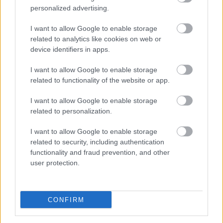
a kötődést segíti elő. Rohanás a zöldségeshez,
personalized advertising.
hölgyek!
I want to allow Google to enable storage
A jó szex ott kezdődik, ahol
related to analytics like cookies on web or
device identifiers in apps.
a tabukat magunk mögött
I want to allow Google to enable storage
hagyjuk:
related to functionality of the website or app.
Mi történik egy pénisszel, ha ritkán jut szexhez?
I want to allow Google to enable storage
A nagy pénisznek semmi köze nincs ahhoz,
related to personalization.
mennyire ügyes valaki az ágyban
I want to allow Google to enable storage
Az intim plasztika a férfiak funkcionális és
related to security, including authentication
esztétikai problémáin is segíthet
functionality and fraud prevention, and other
user protection.
CONFIRM