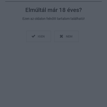
Elmúltál már 18 éves?
Ezen az oldalon felnőtt tartalom található!
IGEN
NEM
Fotó:
Shutterstock, Getty Images, Montázs: Herceg Éva
2023. január 10.