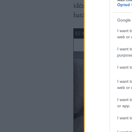
idéznek elő (például 
Opted 
határmezsgyén mozog
Google 
I want t
web or d
I want t
purpose
I want 
I want t
web or d
I want t
or app.
I want t
I want t