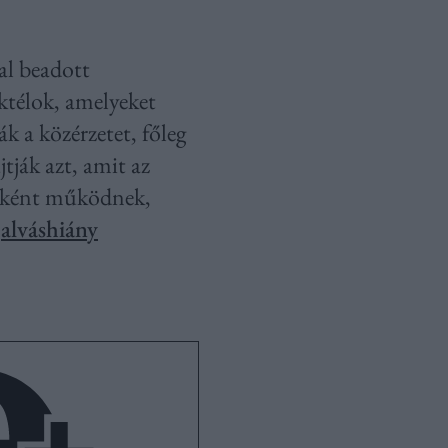
al beadott
ktélok, amelyeket
k a közérzetet, főleg
tják azt, amit az
ávéként működnek,
z
alváshiány