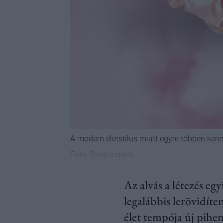
A modern életstílus miatt egyre többen kere
Fotó:
Shutterstock
Az alvás a létezés eg
legalábbis lerövidíte
élet tempója új pihen