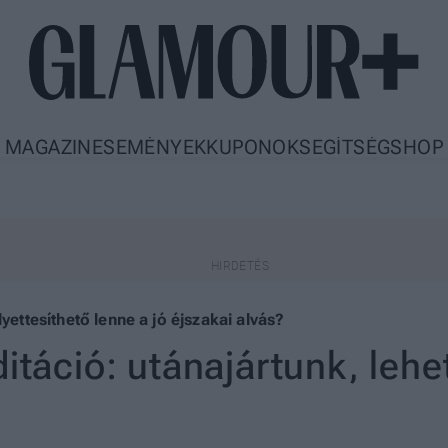
MAGAZIN
ESEMÉNYEK
KUPONOK
SEGÍTSÉG
SHOP
lyettesíthető lenne a jó éjszakai alvás?
itáció: utánajártunk, lehet