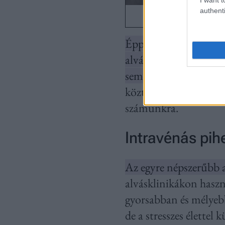
authenti
Éppen ezért pihentetőe
alvás biológiai funkci
sem váltják ki.
Ennél h
köztük olyan, amely
számunkra.
Intravénás pih
Az egyre népszerűbb a
alvásklinikákon haszn
gyorsabban és mélyebb
de a stresszes élette