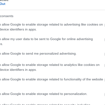
alfa- vagy theta-hullámokat), amely az ébrenlét és
Out
.
consents
o allow Google to enable storage related to advertising like cookies on
evice identifiers in apps.
o allow my user data to be sent to Google for online advertising
s.
to allow Google to send me personalized advertising.
o allow Google to enable storage related to analytics like cookies on
evice identifiers in apps.
o allow Google to enable storage related to functionality of the website
a felnőttek
küzd idősza
o allow Google to enable storage related to personalization.
alváshiánny
egyetlen éjs
o allow Google to enable storage related to security, including