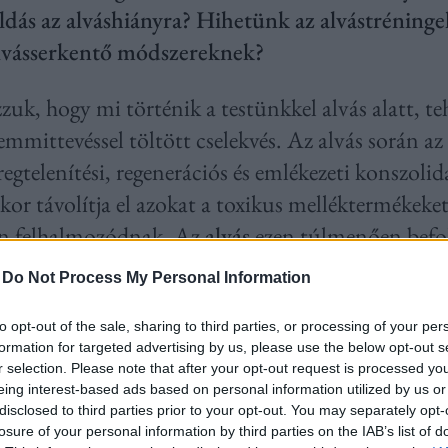
ldás az alváshiányra? Hihetünk az alvástréninge
alvásserkentő módszereknek?
zuk, hogy mi történik a testünkkel alvás alatt, te
semmittevéssel töltött cselekvés. Az alvás során a
regtelenítési, regenerációs és emlékezeti konszol
kor távolítja el azokat a toxikus melléktermékeke
án felhalmozódnak. Az
alvás
ezen túlmenően befol
sét, a hormonháztartást, a memóriát, a sejtrege
-
Do Not Process My Personal Information
to opt-out of the sale, sharing to third parties, or processing of your per
formation for targeted advertising by us, please use the below opt-out s
uszta pihenés, sokkal inkább egy komplex biológia
r selection. Please note that after your opt-out request is processed y
hogy miért olyan fontos a legalább 7-8 óra alvás. 
eing interest-based ads based on personal information utilized by us or
disclosed to third parties prior to your opt-out. You may separately opt-
n az alvással spórolnak időt, míg mások alváspro
losure of your personal information by third parties on the IAB’s list of