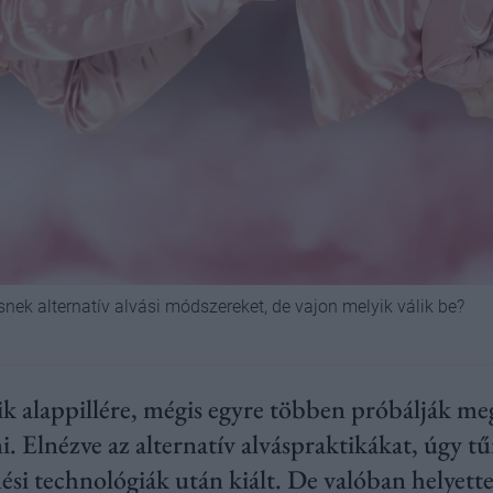
snek alternatív alvási módszereket, de vajon melyik válik be?
yik alappillére, mégis egyre többen próbálják m
ni. Elnézve az alternatív alváspraktikákat, úgy 
ési technológiák után kiált. De valóban helyette