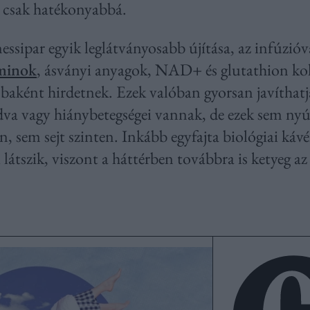
 – csak hatékonyabbá.
essipar egyik leglátványosabb újítása, az infúzióv
minok
, ásványi anyagok, NAD+ és glutathion ko
aként hirdetnek. Ezek valóban gyorsan javíthatjá
adva vagy hiánybetegségei vannak, de ezek sem nyúj
n, sem sejt szinten. Inkább egyfajta biológiai k
látszik, viszont a háttérben továbbra is ketyeg a