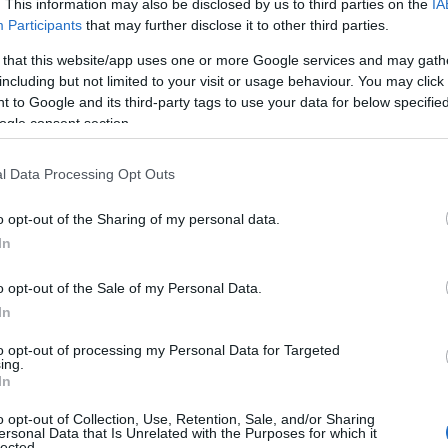
kínálnak megoldást az alternatív alvás módszere
. This information may also be disclosed by us to third parties on the
IA
Participants
that may further disclose it to other third parties.
vás? Nézzük, milyen egyéb alvási lehetőségek közül
 that this website/app uses one or more Google services and may gath
including but not limited to your visit or usage behaviour. You may click 
y meditáció?
 to Google and its third-party tags to use your data for below specifi
ogle consent section.
atív pihenési forma a „power nap”, azaz az erős
l Data Processing Opt Outs
és amely azonnali éberségjavulást ígér. Érdekesség,
minekután bebizonyították, hogy egy rövid, po
o opt-out of the Sharing of my personal data.
a pilóták teljesítményét és 54 százalékkal a figye
In
lmazza a REM-fázist, így hosszú távon nem tudja 
o opt-out of the Sale of my Personal Data.
át.
In
to opt-out of processing my Personal Data for Targeted
bé radikális megközelítések közé tartoznak a külön
ing.
In
tett meditáció, arcpakolás és
légzésgyakorlatok
. 
o opt-out of Collection, Use, Retention, Sale, and/or Sharing
ek nem altatják el az embert, helyette olyan agy
ersonal Data that Is Unrelated with the Purposes for which it
lected.