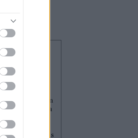
alvás
közötti
Itthon
 közel egyharmada
kos vagy tartós
al, pedig már
zaka rossz alvás is