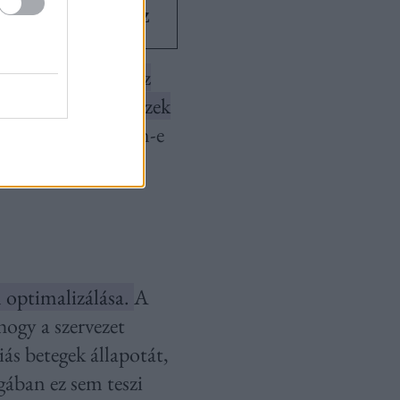
kai tüneteket okoz
en hatásosak, de az
ntű regenerációt) ezek
 csak az, hogy van-e
jszakai alvás ad
m optimalizálása.
A
hogy a szervezet
ás betegek állapotát,
gában ez sem teszi