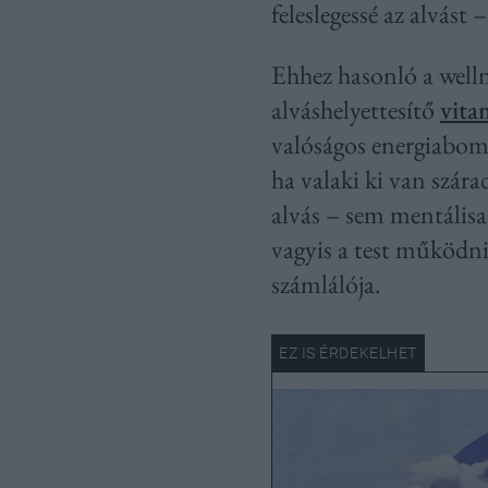
feleslegessé az alvást
Ehhez hasonló a welln
alváshelyettesítő
vita
valóságos energiabomb
ha valaki ki van szár
alvás – sem mentálisa
vagyis a test működni 
számlálója.