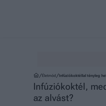
Életmód
Infúziókoktéllal tényleg he
Infúziókoktél, med
az alvást?