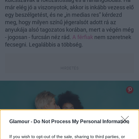
már elég jó a viszonyotok, akkor is inkább vezess elő
egy beszélgetést, és ne „in medias res” kérdezd
meg, hogy milyen színű jégeralsót adott rá az
anyukája alsó tagozatos korában, mert a végén még
- jogosan - furcsán néz rád.
A férfiak
nem szeretnek
fecsegni. Legalábbis a többség.
Glamour -
Do Not Process My Personal Information
If you wish to opt-out of the sale, sharing to third parties, or