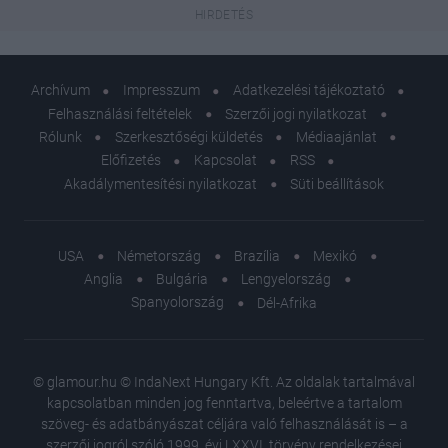
Archívum
Impresszum
Adatkezelési tájékoztató
Felhasználási feltételek
Szerzői jogi nyilatkozat
Rólunk
Szerkesztőségi küldetés
Médiaajánlat
Előfizetés
Kapcsolat
RSS
Akadálymentesítési nyilatkozat
Süti beállítások
USA
Németország
Brazília
Mexikó
Anglia
Bulgária
Lengyelország
Spanyolország
Dél-Afrika
© glamour.hu © IndaNext Hungary Kft. Az oldalak tartalmával
kapcsolatban minden jog fenntartva, beleértve a tartalom
szöveg- és adatbányászat céljára való felhasználását is – a
szerzői jogról szóló 1999. évi LXXVI. törvény rendelkezései