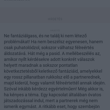
Ne fantáziálgass, és ne találj ki nem létező
problémákat! Ha nem beszélsz egyenesen, hanem
csak puhatolódzol, sokszor válhatsz félreértés
áldozatává. Hát még a pasid. A mellébeszélés az,
amikor nyílt kérdésekre adott konkrét válaszok
helyett maradnak a sokszor pontatlan
következtetésből keletkező fantáziáid, amelyekkel
egy rossz pillanatban rukkolsz elő a partnerednek,
majd kiderül, hogy valamit félreértettél annak idején.
Szóval inkább kérdezz egyértelműen! Még akkor is,
ha kényes a téma. Egy kapcsolat általában óvatos
játszadozással indul, mert a partnerek még nem
ismerik egymást. A ritkább eset, hogy szembejön