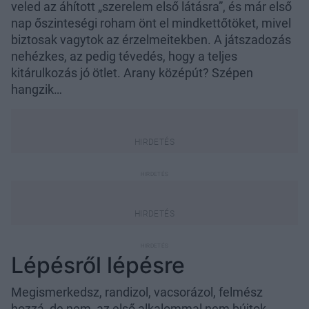
veled az áhított „szerelem első látásra”, és már első
nap őszinteségi roham önt el mindkettőtöket, mivel
biztosak vagytok az érzelmeitekben. A játszadozás
nehézkes, az pedig tévedés, hogy a teljes
kitárulkozás jó ötlet. Arany középút? Szépen
hangzik…
Lépésről lépésre
Megismerkedsz, randizol, vacsorázol, felmész
hozzá, de nem, az első alkalommal nem bújtok