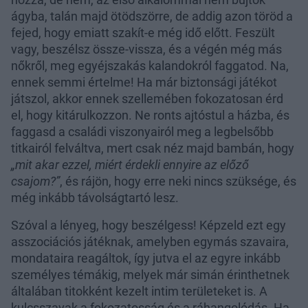
ágyba, talán majd ötödszörre, de addig azon töröd a
fejed, hogy emiatt szakít-e még idő előtt. Feszült
vagy, beszélsz össze-vissza, és a végén még más
nőkről, meg egyéjszakás kalandokról faggatod. Na,
ennek semmi értelme! Ha már biztonsági játékot
játszol, akkor ennek szellemében fokozatosan érd
el, hogy kitárulkozzon. Ne ronts ajtóstul a házba, és
faggasd a családi viszonyairól meg a legbelsőbb
titkairól felváltva, mert csak néz majd bambán, hogy
„mit akar ezzel, miért érdekli ennyire az előző
csajom?”
, és rájön, hogy erre neki nincs szüksége, és
még inkább távolságtartó lesz.
Szóval a lényeg, hogy beszélgess! Képzeld ezt egy
asszociációs játéknak, amelyben egymás szavaira,
mondataira reagáltok, így jutva el az egyre inkább
személyes témákig, melyek már simán érinthetnek
általában titokként kezelt intim területeket is. A
kulcsszavak a fokozatosság és a ráhangolódás. Ha