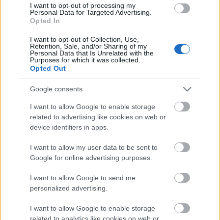
I want to opt-out of processing my
Personal Data for Targeted Advertising.
Opted In
I want to opt-out of Collection, Use,
Retention, Sale, and/or Sharing of my
Personal Data that Is Unrelated with the
Purposes for which it was collected.
A nőtípus, aki évekkel később is
Opted Out
izgalmas lesz egy kapcsolatban
Google consents
I want to allow Google to enable storage
Bumm, bele a közepébe!
related to advertising like cookies on web or
device identifiers in apps.
Gondolod, hogy amikor elönt egy perc alatt a
szerelem
, akkor nincsenek titkaid? És neki
I want to allow my user data to be sent to
Google for online advertising purposes.
sincsenek? És tényleg nincsenek. De erre rá is lehet
fázni. Csak beszéltek, meséltek, lazán kijelentitek,
I want to allow Google to send me
hogy lényegtelen a múlt, úgysem mérhető semmi a
personalized advertising.
másikhoz, ami történt, az megtörtént. És ez így is jó,
csak nem ilyen egyszerű. Mert jó, ha mindent tudsz
I want to allow Google to enable storage
a szerelmedről, ha nincsenek mocskos kis titkok, és
related to analytics like cookies on web or