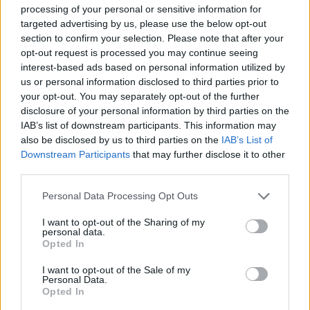
processing of your personal or sensitive information for
targeted advertising by us, please use the below opt-out
section to confirm your selection. Please note that after your
opt-out request is processed you may continue seeing
interest-based ads based on personal information utilized by
us or personal information disclosed to third parties prior to
A férfiak többsége kevésbé szeret fecsegni, nehezebben
your opt-out. You may separately opt-out of the further
beszélnek a múltjukról, régi kapcsolataikról
disclosure of your personal information by third parties on the
IAB’s list of downstream participants. This information may
Fotó:
Shutterstock
also be disclosed by us to third parties on the
IAB’s List of
Downstream Participants
that may further disclose it to other
third parties.
Please note that this website/app uses one or more Google
Personal Data Processing Opt Outs
services and may gather and store information including but
not limited to your visit or usage behaviour. You may click to
I want to opt-out of the Sharing of my
personal data.
grant or deny consent to Google and its third-party tags to
Opted In
use your data for below specified purposes in below Google
consent section.
I want to opt-out of the Sale of my
Personal Data.
Opted In