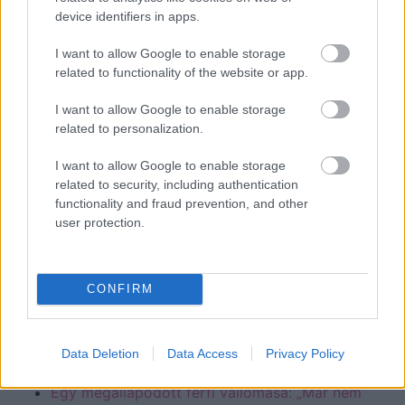
még jobb, ha egy évvel azután, hogy
device identifiers in apps.
megismerkedtetek, még mindig így gondolod. De ez
I want to allow Google to enable storage
ezerből egy eset. A kapcsolat elején nem attól kell
related to functionality of the website or app.
félned, hogy nem tudsz meg valamit, hanem attól,
hogy mit nem akarsz megtudni.
I want to allow Google to enable storage
related to personalization.
Ha tudod, hogy akad néhány sztori, ami fájdalmat
okozna, és a hatására nedvesre sírnád a párnád,
I want to allow Google to enable storage
akkor inkább ne feszegesd. Most komolyan, nem
related to security, including authentication
functionality and fraud prevention, and other
mindegy, hogy kivel csókolózott először, vagy kibe
user protection.
volt szerelmes, ha most beléd az? Maradj a nyitott
kérdéseknél, de csakis azzal foglalkozz, ami tényleg
érdekel, és főként ne legyél féltékeny a múltjára!
CONFIRM
Légy nagyvonalú! A lényeg úgyis az, hogy a jelenben
ne legyen mit titkolnia előtted.
Párkapcsolat tudatosan:
Data Deletion
Data Access
Privacy Policy
Egy megállapodott férfi vallomása: „Már nem