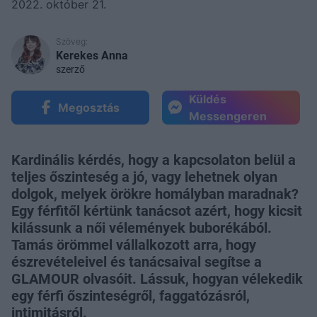
2022. október 21.
Szöveg:
Kerekes Anna
szerző
Küldés
Megosztás
Messengeren
Kardinális kérdés, hogy a kapcsolaton belül a
teljes őszinteség a jó, vagy lehetnek olyan
dolgok, melyek örökre homályban maradnak?
Egy férfitől kértünk tanácsot azért, hogy kicsit
kilássunk a női vélemények buborékából.
Tamás örömmel vállalkozott arra, hogy
észrevételeivel és tanácsaival segítse a
GLAMOUR olvasóit. Lássuk, hogyan vélekedik
egy férfi őszinteségről, faggatózásról,
intimitásról.