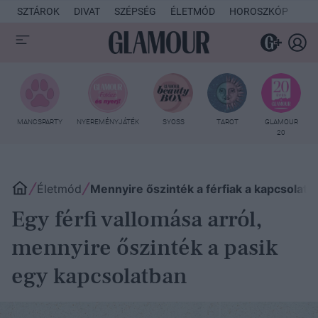
SZTÁROK
DIVAT
SZÉPSÉG
ÉLETMÓD
HOROSZKÓP
KU
MANCSPARTY
NYEREMÉNYJÁTÉK
SYOSS
TAROT
GLAMOUR
20
Életmód
Mennyire őszinték a férfiak a kapcsolatb
Egy férfi vallomása arról,
mennyire őszinték a pasik
egy kapcsolatban