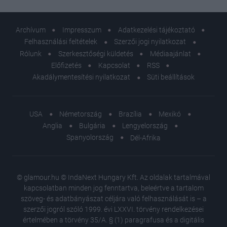
Archívum
Impresszum
Adatkezelési tájékoztató
Felhasználási feltételek
Szerzői jogi nyilatkozat
Rólunk
Szerkesztőségi küldetés
Médiaajánlat
Előfizetés
Kapcsolat
RSS
Akadálymentesítési nyilatkozat
Süti beállítások
USA
Németország
Brazília
Mexikó
Anglia
Bulgária
Lengyelország
Spanyolország
Dél-Afrika
© glamour.hu © IndaNext Hungary Kft. Az oldalak tartalmával
kapcsolatban minden jog fenntartva, beleértve a tartalom
szöveg- és adatbányászat céljára való felhasználását is – a
szerzői jogról szóló 1999. évi LXXVI. törvény rendelkezései
értelmében a törvény 35/A. § (1) paragrafusa és a digitális