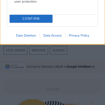
user protection.
CONFIRM
Data Deletion
Data Access
Privacy Policy
KYLIE JENNER
SMOOTHIE
ALKOHOL
Kövesd a Glamour cikkeit a
Google hírekben
is!