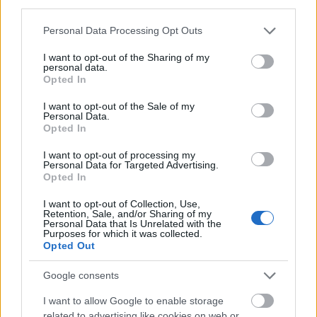
third parties.
Please note that this website/app uses one or more Google
Personal Data Processing Opt Outs
services and may gather and store information including but
not limited to your visit or usage behaviour. You may click to
I want to opt-out of the Sharing of my
Kylie Jenner reggeli itala
personal data.
grant or deny consent to Google and its third-party tags to
Opted In
use your data for below specified purposes in below Google
Fotó:
Kylie Jenner
consent section.
I want to opt-out of the Sale of my
Personal Data.
Opted In
I want to opt-out of processing my
Personal Data for Targeted Advertising.
Opted In
I want to opt-out of Collection, Use,
Retention, Sale, and/or Sharing of my
Personal Data that Is Unrelated with the
Purposes for which it was collected.
Opted Out
Google consents
I want to allow Google to enable storage
related to advertising like cookies on web or