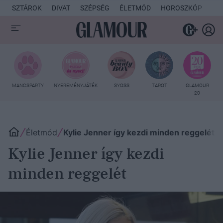
SZTÁROK
DIVAT
SZÉPSÉG
ÉLETMÓD
HOROSZKÓP
KU
MANCSPARTY
NYEREMÉNYJÁTÉK
SYOSS
TAROT
GLAMOUR
20
Életmód
Kylie Jenner így kezdi minden reggelét
Kylie Jenner így kezdi
minden reggelét