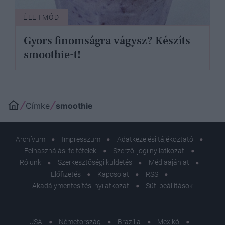
ÉLETMÓD
Gyors finomságra vágysz? Készíts
smoothie-t!
Címke
smoothie
Archívum
Impresszum
Adatkezelési tájékoztató
Felhasználási feltételek
Szerzői jogi nyilatkozat
Rólunk
Szerkesztőségi küldetés
Médiaajánlat
Előfizetés
Kapcsolat
RSS
Akadálymentesítési nyilatkozat
Süti beállítások
USA
Németország
Brazília
Mexikó