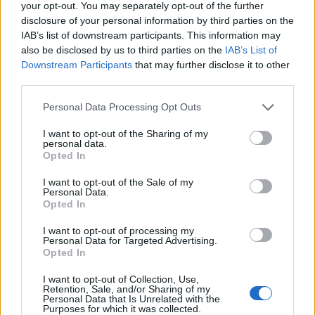
your opt-out. You may separately opt-out of the further
Zsebeld be a lájkokat ezzel a
disclosure of your personal information by third parties on the
egzotikus smoothie tállal
IAB’s list of downstream participants. This information may
also be disclosed by us to third parties on the
IAB’s List of
Downstream Participants
that may further disclose it to other
third parties.
Please note that this website/app uses one or more Google
Personal Data Processing Opt Outs
services and may gather and store information including but
not limited to your visit or usage behaviour. You may click to
I want to opt-out of the Sharing of my
personal data.
grant or deny consent to Google and its third-party tags to
Opted In
use your data for below specified purposes in below Google
consent section.
I want to opt-out of the Sale of my
Personal Data.
Opted In
I want to opt-out of processing my
Personal Data for Targeted Advertising.
Opted In
G-FOOD
I want to opt-out of Collection, Use,
Retention, Sale, and/or Sharing of my
Tökéletes nyárindító ez a pazar,
Personal Data that Is Unrelated with the
Purposes for which it was collected.