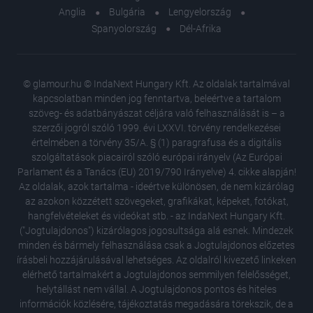
Anglia
Bulgária
Lengyelország
Spanyolország
Dél-Afrika
© glamour.hu © IndaNext Hungary Kft. Az oldalak tartalmával
kapcsolatban minden jog fenntartva, beleértve a tartalom
szöveg- és adatbányászat céljára való felhasználását is – a
szerzői jogról szóló 1999. évi LXXVI. törvény rendelkezései
értelmében a törvény 35/A. § (1) paragrafusa és a digitális
szolgáltatások piacairól szóló európai irányelv (Az Európai
Parlament és a Tanács (EU) 2019/790 Irányelve) 4. cikke alapján!
Az oldalak, azok tartalma - ideértve különösen, de nem kizárólag
az azokon közzétett szövegeket, grafikákat, képeket, fotókat,
hangfelvételeket és videókat stb. - az IndaNext Hungary Kft.
("Jogtulajdonos") kizárólagos jogosultsága alá esnek. Mindezek
minden és bármely felhasználása csak a Jogtulajdonos előzetes
írásbeli hozzájárulásával lehetséges. Az oldalról kivezető linkeken
elérhető tartalmakért a Jogtulajdonos semmilyen felelősséget,
helytállást nem vállal. A Jogtulajdonos pontos és hiteles
információk közlésére, tájékoztatás megadására törekszik, de a