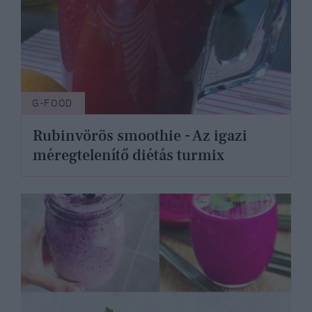
G-FOOD
Rubinvörös smoothie - Az igazi
méregtelenítő diétás turmix