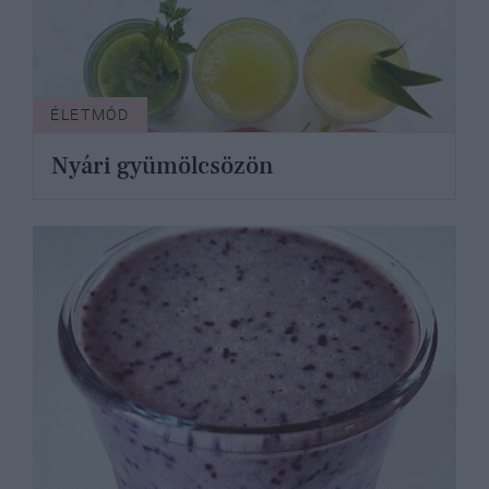
ÉLETMÓD
Nyári gyümölcsözön