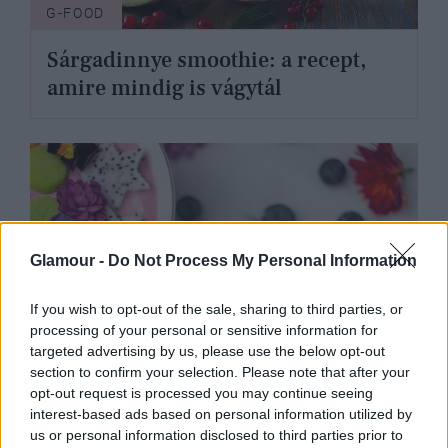
G-FOOD
Sárgadinnye smoothie: a recept,
amire mindig is vágytál
Glamour -
Do Not Process My Personal Information
If you wish to opt-out of the sale, sharing to third parties, or
processing of your personal or sensitive information for
targeted advertising by us, please use the below opt-out
section to confirm your selection. Please note that after your
opt-out request is processed you may continue seeing
interest-based ads based on personal information utilized by
G-FOOD
us or personal information disclosed to third parties prior to