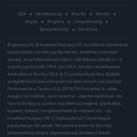
USA
Németország
Brazília
Mexikó
Anglia
Bulgária
Lengyelország
Spanyolország
Dél-Afrika
© glamour.hu © IndaNext Hungary Kft. Az oldalak tartalmával
kapcsolatban minden jog fenntartva, beleértve a tartalom
szöveg- és adatbányászat céljára való felhasználását is – a
szerzői jogról szóló 1999. évi LXXVI. törvény rendelkezései
értelmében a törvény 35/A. § (1) paragrafusa és a digitális
szolgáltatások piacairól szóló európai irányelv (Az Európai
Parlament és a Tanács (EU) 2019/790 Irányelve) 4. cikke
alapján! Az oldalak, azok tartalma - ideértve különösen, de
nem kizárólag az azokon közzétett szövegeket, grafikákat,
képeket, fotókat, hangfelvételeket és videókat stb. - az
IndaNext Hungary Kft. ("Jogtulajdonos") kizárólagos
jogosultsága alá esnek. Mindezek minden és bármely
felhasználása csak a Jogtulajdonos előzetes írásbeli