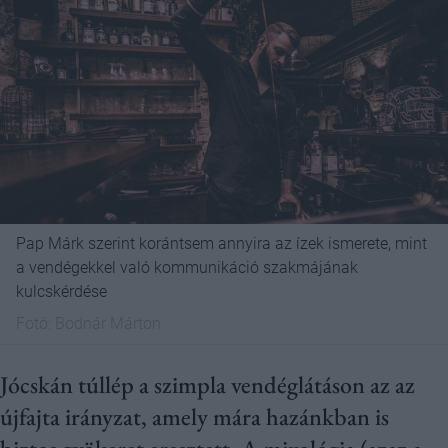
Pap Márk szerint korántsem annyira az ízek ismerete, mint
a vendégekkel való kommunikáció szakmájának
kulcskérdése
Fotó:
Bodnár Márton
Jócskán túllép a szimpla vendéglátáson az az
újfajta irányzat, amely mára hazánkban is