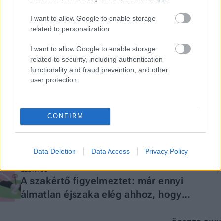
I want to allow Google to enable storage
További cikkeink
related to personalization.
I want to allow Google to enable storage
ÉLETMÓD
related to security, including authentication
Kipróbáltam a híres lusta lány vacsorát,
functionality and fraud prevention, and other
és most már értem, miért kattant rá a fél
user protection.
világ
ÉLETMÓD
Így kerülheted el, hogy bántalmazott
gyermekből bántalmazó felnőtt legyél
CONFIRM
ÉLETMÓD
Egy hétre lecseréltem a kávémban a
Data Deletion
Data Access
Privacy Policy
tejet, így reagált a testem
ÉLETMÓD
A szakértő figyelmeztet: már ennyi
álmatlan éjszaka elég ahhoz, hogy
felboruljon a hormonháztartásod