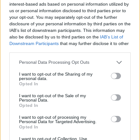
interest-based ads based on personal information utilized by
olyasfajta megnyilvánulása, amely most kezdi
us or personal information disclosed to third parties prior to
elfoglalni méltó helyét az emberek
your opt-out. You may separately opt-out of the further
disclosure of your personal information by third parties on the
értékrendjében. Akárcsak a séfek, úgy a
IAB’s list of downstream participants. This information may
mixológusok képzeletének is csak kevés dolog
also be disclosed by us to third parties on the
IAB’s List of
Downstream Participants
that may further disclose it to other
szabhat határt. Az inspiráció bárhonnan
third parties.
érkezhet: egy művészeti alkotás, egy emlék, vagy
Please note that this website/app uses one or more Google
Personal Data Processing Opt Outs
akár – az utóbbi időben egyre nagyobb teret
services and may gather and store information including but
not limited to your visit or usage behaviour. You may click to
I want to opt-out of the Sharing of my
kapó – niche parfüm is megmozgathatja a
personal data.
grant or deny consent to Google and its third-party tags to
Opted In
mixológus fantáziáját.
use your data for below specified purposes in below Google
consent section.
I want to opt-out of the Sale of my
Personal Data.
Márk számára az utóbbi időben a parfümök
Opted In
jelentik a legfőbb ihletet munkája során:
I want to opt-out of processing my
Personal Data for Targeted Advertising.
tematikus parfüm-koktél estjei még a (sokat
Opted In
látott) mixológusok között is felkeverték a
I want to opt-out of Collection, Use,