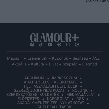
ÖSSZES CIKK
Magazin
Események
Kuponok
Segítség
ÁSZF
Aktuális
Kultúra
Divat
Szépség
Életmód
ARCHÍVUM
IMPRESSZUM
ADATKEZELÉSI TÁJÉKOZTATÓ
FELHASZNÁLÁSI FELTÉTELEK
SZERZŐI JOGI NYILATKOZAT
RÓLUNK
SZERKESZTŐSÉGI KÜLDETÉS
MÉDIAAJÁNLAT
ELŐFIZETÉS
KAPCSOLAT
RSS
AKADÁLYMENTESÍTÉSI NYILATKOZAT
SÜTI BEÁLLÍTÁSOK