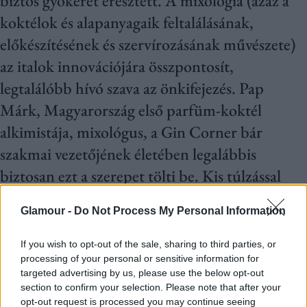
biztos gyökeret eresztett. A mixológia (azaz a
koktélok és alapanyagaik feltalálásának,
előkészítésének és szervírozásának művészete)
az italok innovációjára összpontosít,
legtalálóbb hívó szava az önkifejezés. Pap
Márk, Magyarország első parfüm-koktél
alkimistája, mixológus, a Gin Corner bár
szakmai vezetőjének életében legalábbis
biztosan ezt a szerepet tölti be. Kis túlzással
élve ugyanis alkímiáról van szó egy martinis
Glamour -
Do Not Process My Personal Information
pohárban.
If you wish to opt-out of the sale, sharing to third parties, or
A nagy népszerűségnek örvendő „főzős
processing of your personal or sensitive information for
targeted advertising by us, please use the below opt-out
műsorok” óta valószínűleg mindannyian
section to confirm your selection. Please note that after your
érzékeljük: az ízekkel való játék a kreativitás
opt-out request is processed you may continue seeing