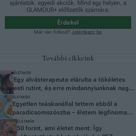
További cikkeink
ÉLETMÓD
Egy alvásterapeuta elárulta a tökéletes
esti rutint, és erre mindannyiunknak nagy
szüksége van
ÉLETMÓD
Egyetlen teáskanállal tettem ebből a
paradicsomszószba – életem legfinomabb
étele lett a végeredmény
ÉLETMÓD
50 forint, ami életet ment: Így