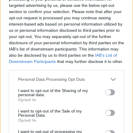
targeted advertising by us, please use the below opt-out
section to confirm your selection. Please note that after your
opt-out request is processed you may continue seeing
Gyógynövények,
interest-based ads based on personal information utilized by
us or personal information disclosed to third parties prior to
amik a házi kedvenceinknél is
your opt-out. You may separately opt-out of the further
bevethetők
disclosure of your personal information by third parties on the
IAB’s list of downstream participants. This information may
also be disclosed by us to third parties on the
IAB’s List of
Mindenki kiemelte, hogy sokkal nyugodtabban
Downstream Participants
that may further disclose it to other
third parties.
megy el pihenni, mivel állatorvos hallgatóként
Please note that this website/app uses one or more Google
megbízható és hozzáértő szakemberként tekint
Personal Data Processing Opt Outs
services and may gather and store information including but
rám. Azonban a megfelelő gondoskodáshoz nem
not limited to your visit or usage behaviour. You may click to
I want to opt-out of the Sharing of my
personal data.
grant or deny consent to Google and its third-party tags to
szükséges állatorvosnak lenni
” - mondja Piller
Opted In
use your data for below specified purposes in below Google
Pálma. A PetWiseCare különlegessége, hogy a
consent section.
I want to opt-out of the Sale of my
Personal Data.
weboldalon fellelhető szitterek mind állatorvos
Opted In
által kidolgozott képzést végeztek, így
I want to opt-out of processing my