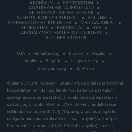
ARCHÍVUM
IMPRESSZUM
ADATKEZELÉSI TÁJÉKOZTATÓ
FELHASZNÁLÁSI FELTÉTELEK
SZERZŐI JOGI NYILATKOZAT
RÓLUNK
SZERKESZTŐSÉGI KÜLDETÉS
MÉDIAAJÁNLAT
ELŐFIZETÉS
KAPCSOLAT
RSS
AKADÁLYMENTESÍTÉSI NYILATKOZAT
SÜTI BEÁLLÍTÁSOK
USA
Németország
Brazília
Mexikó
Anglia
Bulgária
Lengyelország
Spanyolország
Dél-Afrika
© glamour.hu © IndaNext Hungary Kft. Az oldalak tartalmával
kapcsolatban minden jog fenntartva, beleértve a tartalom
szöveg- és adatbányászat céljára való felhasználását is – a
szerzői jogról szóló 1999. évi LXXVI. törvény rendelkezései
értelmében a törvény 35/A. § (1) paragrafusa és a digitális
szolgáltatások piacairól szóló európai irányelv (Az Európai
Parlament és a Tanács (EU) 2019/790 Irányelve) 4. cikke