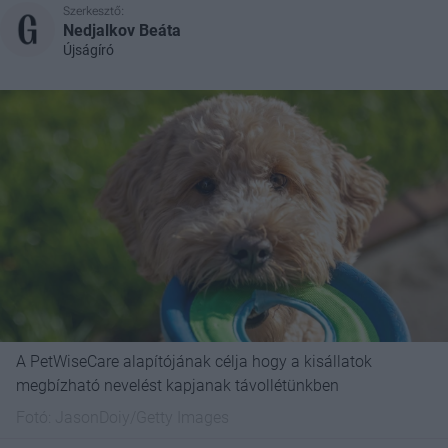
Szerkesztő:
Nedjalkov Beáta
Újságíró
A PetWiseCare alapítójának célja hogy a kisállatok
megbízható nevelést kapjanak távollétünkben
Fotó:
JasonDoiy/Getty Images