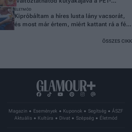
változtathatod kutyakajává a PET-
palackot!
ÉLETMÓD
Kipróbáltam a híres lusta lány vacsorát,
és most már értem, miért kattant rá a fél
világ
ÖSSZES CIKK
Magazin
Események
Kuponok
Segítség
ÁSZF
Aktuális
Kultúra
Divat
Szépség
Életmód