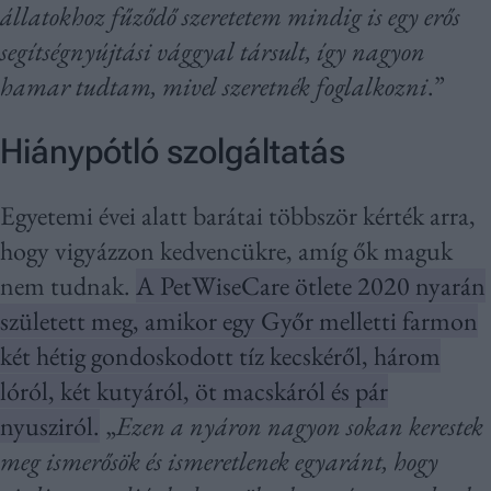
állatokhoz fűződő szeretetem mindig is egy erős
segítségnyújtási vággyal társult, így nagyon
hamar tudtam, mivel szeretnék foglalkozni
.”
Hiánypótló szolgáltatás
Egyetemi évei alatt barátai többször kérték arra,
hogy vigyázzon kedvencükre, amíg ők maguk
nem tudnak.
A PetWiseCare ötlete 2020 nyarán
született meg, amikor egy Győr melletti farmon
két hétig gondoskodott tíz kecskéről, három
lóról, két kutyáról, öt macskáról és pár
nyusziról.
„
Ezen a nyáron nagyon sokan kerestek
meg ismerősök és ismeretlenek egyaránt, hogy