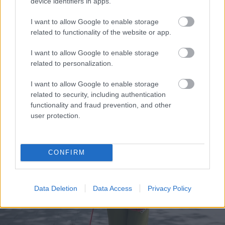
device identifiers in apps.
szitterkedhet. Számtalan gondatlanság miatti
balesetről lehet olvasni, és ezért fontos az előzetes
I want to allow Google to enable storage
related to functionality of the website or app.
oktatás
.”
I want to allow Google to enable storage
related to personalization.
I want to allow Google to enable storage
related to security, including authentication
functionality and fraud prevention, and other
user protection.
CONFIRM
Data Deletion
Data Access
Privacy Policy