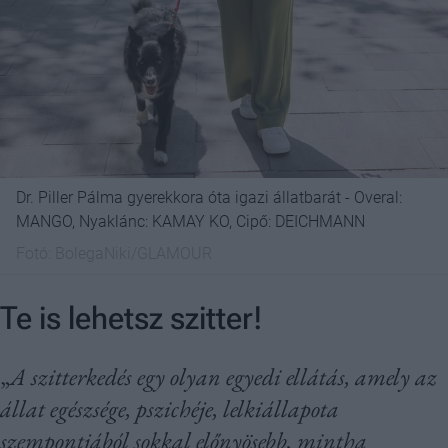
Dr. Piller Pálma gyerekkora óta igazi állatbarát - Overal:
MANGO, Nyaklánc: KAMAY KO, Cipő: DEICHMANN
Fotó:
BolegaNiki/GLAMOUR
Te is lehetsz szitter!
„
A szitterkedés egy olyan egyedi ellátás, amely az
állat egészsége, pszichéje, lelkiállapota
szempontjából sokkal előnyösebb, mintha