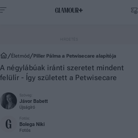
Életmód
Piller Pálma a Petwisecare alapítója
A négylábúak iránti szeretet mindent
felülír - Így született a Petwisecare
Szöveg:
Jávor Babett
Újságíró
Fotós:
Bolega Niki
Fotós