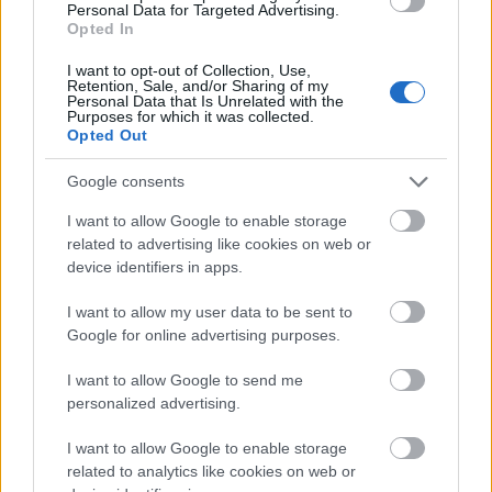
Personal Data for Targeted Advertising.
rendelkeznek
elsősegélynyújtási
, betegápolási,
Opted In
helyes táplálási és etológiai tudással. Egy évvel az
I want to opt-out of Collection, Use,
ötlet után már létrejött egy kezdetleges oldal, de
Retention, Sale, and/or Sharing of my
Personal Data that Is Unrelated with the
Purposes for which it was collected.
a jelenlegi verzió 2023 februárjától érhető el.
Opted Out
„
Most már kétszázhúsz regisztrált szitter
Google consents
dolgozik a PetWiseCare oldalán, és több, mint
I want to allow Google to enable storage
related to advertising like cookies on web or
hatezer gazdi-felhasználónk van
.” Célja egy
device identifiers in apps.
olyan minőségi szolgáltatásnyújtás, ahol az
I want to allow my user data to be sent to
állatok megfelelő ellátásban részesülnek a képzett
Google for online advertising purposes.
szittereknek köszönhetően. „
Világszerte léteznek
I want to allow Google to send me
platformok, amelyeken kereshetünk valakit, aki
personalized advertising.
felügyeli a háziállatokat, de nagyon felelőtlennek
I want to allow Google to enable storage
tartom, hogy bárki csupán egy regisztrációval
related to analytics like cookies on web or