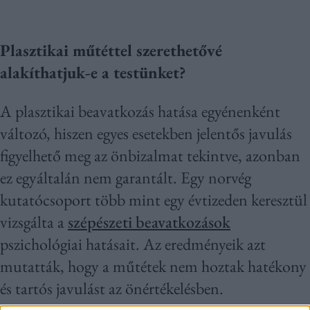
Plasztikai műtéttel szerethetővé
alakíthatjuk-e a testünket?
A plasztikai beavatkozás hatása egyénenként
változó, hiszen egyes esetekben jelentős javulás
figyelhető meg az önbizalmat tekintve, azonban
ez egyáltalán nem garantált. Egy norvég
kutatócsoport több mint egy évtizeden keresztül
vizsgálta a
szépészeti beavatkozások
pszichológiai hatásait. Az eredményeik azt
mutatták, hogy a műtétek nem hoztak hatékony
és tartós javulást az önértékelésben.