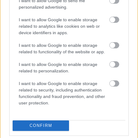
jelenleg sem cáfolni, sem bizonyítani
I want to allow Google to send me
personalized advertising.
nem tudja a kalóriamegszorításos diéták
hosszú távú hatásait”
I want to allow Google to enable storage
related to analytics like cookies on web or
device identifiers in apps.
Milyen hatással van a párkapcsolat az
I want to allow Google to enable storage
önmagunkról alkotott képre? Hogyan és
related to functionality of the website or app.
minek a hatására tud ez romlani vagy
I want to allow Google to enable storage
javulni az együtt töltött évek alatt?
related to personalization.
I want to allow Google to enable storage
Az önmagunkról alkotott képünk folyamatosan
related to security, including authentication
változik az évek során egy párkapcsolatban is,
functionality and fraud prevention, and other
user protection.
amit erősen befolyásol a kapcsolat minősége. A
párkapcsolatunk
jelentősen befolyásolja a
magunkról alkotott képet, hiszen a párunk
CONFIRM
visszajelzései nagyban meghatározzák, hogy