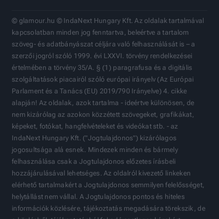
© glamour.hu © IndaNext Hungary Kft. Az oldalak tartalmával
kapcsolatban minden jog fenntartva, beleértve a tartalom
szöveg- és adatbányászat céljára való felhasználását is – a
szerzői jogról szóló 1999. évi LXXVI. törvény rendelkezései
értelmében a törvény 35/A. § (1) paragrafusa és a digitális
szolgáltatások piacairól szóló európai irányelv (Az Európai
Parlament és a Tanács (EU) 2019/790 Irányelve) 4. cikke
alapján! Az oldalak, azok tartalma - ideértve különösen, de
nem kizárólag az azokon közzétett szövegeket, grafikákat,
képeket, fotókat, hangfelvételeket és videókat stb. - az
IndaNext Hungary Kft. ("Jogtulajdonos") kizárólagos
jogosultsága alá esnek. Mindezek minden és bármely
felhasználása csak a Jogtulajdonos előzetes írásbeli
hozzájárulásával lehetséges. Az oldalról kivezető linkeken
elérhető tartalmakért a Jogtulajdonos semmilyen felelősséget,
helytállást nem vállal. A Jogtulajdonos pontos és hiteles
információk közlésére, tájékoztatás megadására törekszik, de