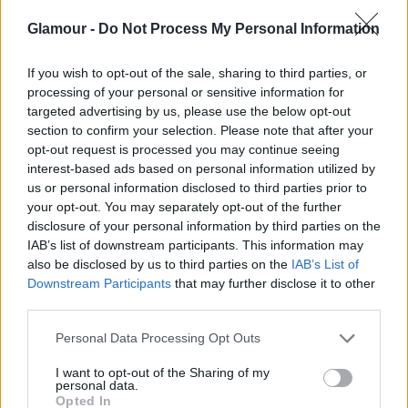
Egy olasz kutatásban pedig a műtét előtti és
Glamour -
Do Not Process My Personal Information
utáni állapotot vizsgálták. Szerintük az
If you wish to opt-out of the sale, sharing to third parties, or
elégedettséget leginkább az határozta meg, hogy a
processing of your personal or sensitive information for
műtét előtti felmérés során az egyén milyen
targeted advertising by us, please use the below opt-out
section to confirm your selection. Please note that after your
mértékben szorongott a kinézete miatt.
Azok a
opt-out request is processed you may continue seeing
páciensek, akik korábban testképzavarral
interest-based ads based on personal information utilized by
us or personal information disclosed to third parties prior to
küzdöttek, a plasztika után sem lettek
your opt-out. You may separately opt-out of the further
elégedettek magukkal. Ezért egyes beavatkozások
disclosure of your personal information by third parties on the
IAB’s list of downstream participants. This information may
előtt érdemes pszichológiai vizsgálatokat végezni,
also be disclosed by us to third parties on the
IAB’s List of
hiszen a szépészeti műtétek sok esetben nem
Downstream Participants
that may further disclose it to other
third parties.
hozzák meg a várt eredményt.
Please note that this website/app uses one or more Google
Personal Data Processing Opt Outs
services and may gather and store information including but
not limited to your visit or usage behaviour. You may click to
I want to opt-out of the Sharing of my
personal data.
grant or deny consent to Google and its third-party tags to
Opted In