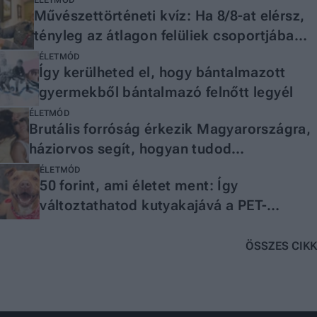
ÉLETMÓD
Művészettörténeti kvíz: Ha 8/8-at elérsz,
tényleg az átlagon felüliek csoportjába
tartozol
ÉLETMÓD
Így kerülheted el, hogy bántalmazott
gyermekből bántalmazó felnőtt legyél
ÉLETMÓD
Brutális forróság érkezik Magyarországra,
háziorvos segít, hogyan tudod
beazonosítani a hőguta tüneteit
ÉLETMÓD
50 forint, ami életet ment: Így
változtathatod kutyakajává a PET-
palackot!
ÖSSZES CIKK