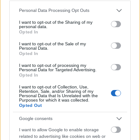
természetes alternatívákat találsz, amelyek
hatékonyan enyhítik a szorongást, ráadásul
Please note that this website/app uses one or more Google
Personal Data Processing Opt Outs
services and may gather and store information including but
közelebb hoznak önmagadhoz.
not limited to your visit or usage behaviour. You may click to
I want to opt-out of the Sharing of my
personal data.
grant or deny consent to Google and its third-party tags to
Opted In
use your data for below specified purposes in below Google
Mit próbál közölni veled a
consent section.
I want to opt-out of the Sale of my
szorongásod?
Personal Data.
Opted In
I want to opt-out of processing my
Personal Data for Targeted Advertising.
Opted In
I want to opt-out of Collection, Use,
Retention, Sale, and/or Sharing of my
Personal Data that Is Unrelated with the
Purposes for which it was collected.
Opted Out
Google consents
I want to allow Google to enable storage
related to advertising like cookies on web or