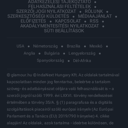
ADATKEZELÉSI TÁJÉKOZTATÓ
FELHASZNÁLÁSI FELTÉTELEK
SZERZŐI JOGI NYILATKOZAT
RÓLUNK
SZERKESZTŐSÉGI KÜLDETÉS
MÉDIAAJÁNLAT
ELŐFIZETÉS
KAPCSOLAT
RSS
AKADÁLYMENTESÍTÉSI NYILATKOZAT
SÜTI BEÁLLÍTÁSOK
USA
Németország
Brazília
Mexikó
Anglia
Bulgária
Lengyelország
Spanyolország
Dél-Afrika
© glamour.hu © IndaNext Hungary Kft. Az oldalak tartalmával
kapcsolatban minden jog fenntartva, beleértve a tartalom
szöveg- és adatbányászat céljára való felhasználását is – a
szerzői jogról szóló 1999. évi LXXVI. törvény rendelkezései
értelmében a törvény 35/A. § (1) paragrafusa és a digitális
szolgáltatások piacairól szóló európai irányelv (Az Európai
Parlament és a Tanács (EU) 2019/790 Irányelve) 4. cikke
alapján! Az oldalak, azok tartalma - ideértve különösen, de