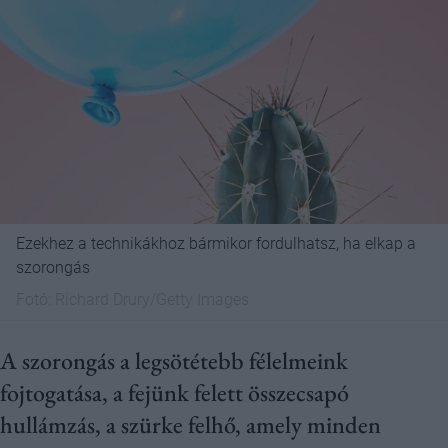
Ezekhez a technikákhoz bármikor fordulhatsz, ha elkap a
szorongás
Fotó:
Richard Drury/Getty Images
A szorongás a legsötétebb félelmeink
fojtogatása, a fejünk felett összecsapó
hullámzás, a szürke felhő, amely minden