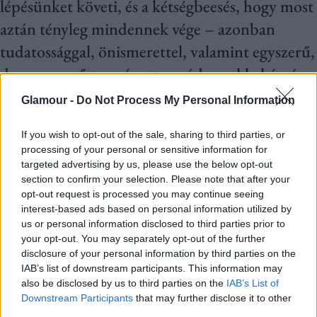
lépésünket követi, és a kétségbeesés, hogy most
aztán tényleg mindennek vége – azonban
tudatossággal, önismerettel, valamint egyszerű,
de nagyszerű természetes módszerekkel úrrá
lehetünk rajta.
Glamour -
Do Not Process My Personal Information
Egy szakadék szélén állok, és mindössze egy
If you wish to opt-out of the sale, sharing to third parties, or
processing of your personal or sensitive information for
hajszál választ el attól, hogy az egyensúlyomat
targeted advertising by us, please use the below opt-out
elveszítve a mélybe zuhanjak – így tudnám a
section to confirm your selection. Please note that after your
opt-out request is processed you may continue seeing
legfrappánsabban megfogalmazni, milyen érzést
interest-based ads based on personal information utilized by
vált ki belőlem a
szorongás
. Ez épp olyan ijesztő,
us or personal information disclosed to third parties prior to
your opt-out. You may separately opt-out of the further
mint amilyennek hangzik, de személyes
disclosure of your personal information by third parties on the
tapasztalataim alapján állíthatom, hogy nem
IAB’s list of downstream participants. This information may
also be disclosed by us to third parties on the
IAB’s List of
legyőzhetetlen. Ebben a cikkben olyan
Downstream Participants
that may further disclose it to other
third parties.