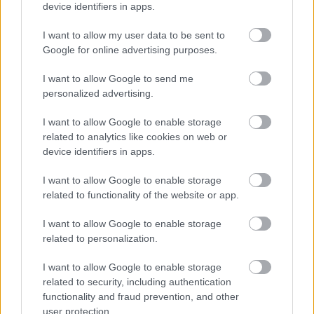
device identifiers in apps.
I want to allow my user data to be sent to
Google for online advertising purposes.
I want to allow Google to send me
personalized advertising.
További cikkeink
I want to allow Google to enable storage
related to analytics like cookies on web or
device identifiers in apps.
ÉLETMÓD
Őszintén elárulom, melyik balkáni
I want to allow Google to enable storage
országba utaznék vissza bármikor és
related to functionality of the website or app.
miért
ÉLETMÓD
A tökéletes reggeli rutin, hogy már
I want to allow Google to enable storage
related to personalization.
napindításkor csökkentsd a
kortizolszintet
I want to allow Google to enable storage
ÉLETMÓD
Kevesen gondolnák erről a tünetről, hogy
related to security, including authentication
functionality and fraud prevention, and other
a menopauza jele, pedig teljesen
user protection.