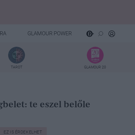
RA
GLAMOUR POWER
TAROT
GLAMOUR 20
gbelet: te eszel belőle
EZ IS ÉRDEKELHET