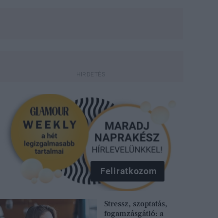
Feliratkozom
Stressz, szoptatás,
fogamzásgátló: a