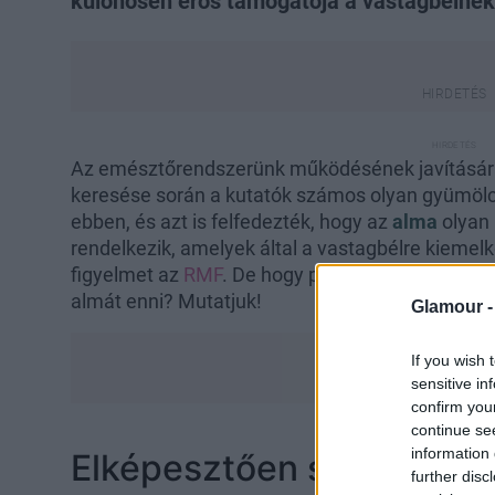
különösen erős támogatója a vastagbélnek
Az emésztőrendszerünk működésének javításár
keresése során a kutatók számos olyan gyümölc
ebben, és azt is felfedezték, hogy az
alma
olyan
rendelkezik, amelyek által a vastagbélre kiemelke
figyelmet az
RMF
. De hogy pontosan miért is o
almát enni? Mutatjuk!
Glamour 
If you wish 
sensitive in
confirm you
continue se
information 
Elképesztően sok jótéko
further disc