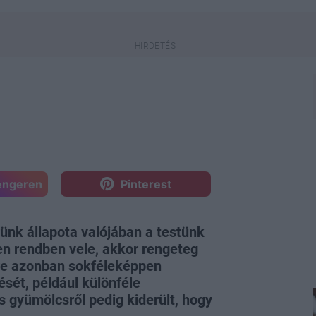
engeren
Pinterest
nk állapota valójában a testünk
en rendben vele, akkor rengeteg
re azonban sokféleképpen
sét, például különféle
 gyümölcsről pedig kiderült, hogy