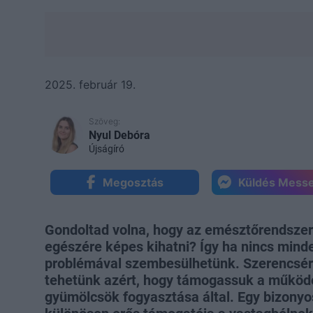
2025. február 19.
Szöveg:
Nyul Debóra
Újságíró
Megosztás
Küldés Mess
Gondoltad volna, hogy az emésztőrendszerü
egészére képes kihatni? Így ha nincs mind
problémával szembesülhetünk. Szerencsé
tehetünk azért, hogy támogassuk a működé
gyümölcsök fogyasztása által. Egy bizonyos