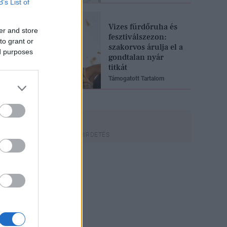
B’s List of
Vizes fürdőruha és
er and store
fesztiválszezon:
to grant or
szakorvos árulja el a
ed purposes
gondtalan nyár
titkát
Támogatott Tartalom