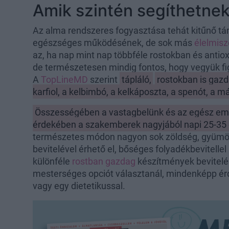
Amik szintén segíthetne
Az alma rendszeres fogyasztása tehát kitűnő tá
egészséges működésének, de sok más
élelmisz
az, ha nap mint nap többféle rostokban és antio
de természetesen mindig fontos, hogy vegyük fig
A
TopLineMD
szerint
tápláló,
rostokban is gazda
karfiol, a kelbimbó, a kelkáposzta, a spenót, a m
Összességében a vastagbelünk és az egész e
érdekében a szakemberek nagyjából napi 25-35 g
természetes módon nagyon sok zöldség, gyümöl
bevitelével érhető el, bőséges folyadékbevitelle
különféle
rostban gazdag
készítmények bevitelér
mesterséges opciót választanál, mindenképp é
vagy egy dietetikussal.