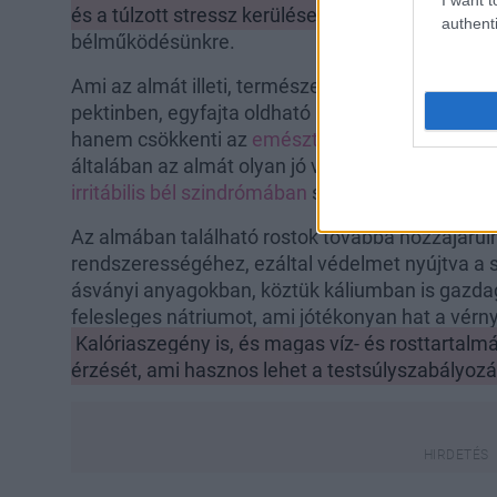
és a túlzott stressz kerülése is
, amely szintén ne
authenti
bélműködésünkre.
Ami az almát illeti, természetes úton képes tisz
pektinben, egyfajta oldható rostban, amely nemc
hanem csökkenti az
emésztőrendszer
nyálkahárt
általában az almát olyan jó választássá a gyull
irritábilis bél szindrómában
szenvedők számára.
Az almában található rostok továbbá hozzájáru
rendszerességéhez, ezáltal védelmet nyújtva a 
ásványi anyagokban, köztük káliumban is gazdag, 
felesleges nátriumot, ami jótékonyan hat a vér
Kalóriaszegény is, és magas víz- és rosttartalm
érzését, ami hasznos lehet a testsúlyszabályoz