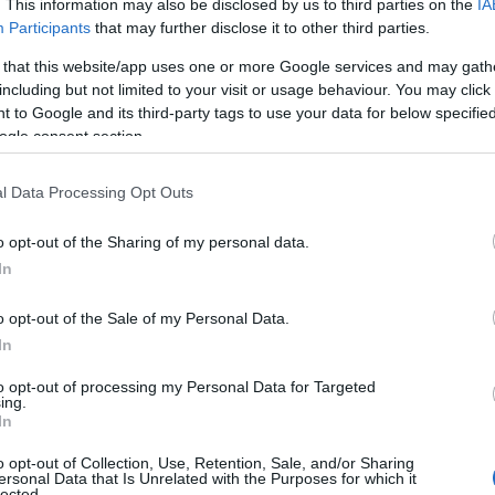
. This information may also be disclosed by us to third parties on the
IA
lán a leghíresebb almához kötődő
Participants
that may further disclose it to other third parties.
lapja van. Az alma csökkentheti a
 that this website/app uses one or more Google services and may gath
át, védi a
bélrendszer
including but not limited to your visit or usage behaviour. You may click 
etegségekkel szemben, támogatja a
 to Google and its third-party tags to use your data for below specifi
lyozni.
ogle consent section.
an a vastagbélnek
l Data Processing Opt Outs
ágú része, ami körülbelül 1,5 méter
a
vastagbél
, míg a többi - a vakbél, a
o opt-out of the Sharing of my personal data.
jebb néhány centiméter hosszú. Itt ér
In
, és itt tárolódnak a salakanyagok,
o opt-out of the Sale of my Personal Data.
i az
RMF
.
In
ggyakrabban hasi vagy a hátunk hátsó
to opt-out of processing my Personal Data for Targeted
a
Columbia Doctors
pedig arra is felhívta
ing.
 nagyon laza, vizes vagy száraz
In
g véres székletet tapasztalunk, akkor a
o opt-out of Collection, Use, Retention, Sale, and/or Sharing
ersonal Data that Is Unrelated with the Purposes for which it
lected.