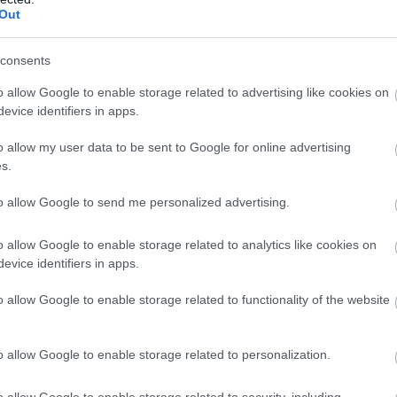
Out
consents
o allow Google to enable storage related to advertising like cookies on
evice identifiers in apps.
Ezt a 8 ételt edd
o allow my user data to be sent to Google for online advertising
s.
reggelire a szakértő
szerint, ha 100 évig
to allow Google to send me personalized advertising.
szeretnél élni
o allow Google to enable storage related to analytics like cookies on
evice identifiers in apps.
o allow Google to enable storage related to functionality of the website
 hogy a bélrendszer egészsége
. Ha jól működik a
vastagbelünk
, az
o allow Google to enable storage related to personalization.
gészségünkre is jó hatással van. Ennek
gazdag étrend, a rendszeres testmozgás
o allow Google to enable storage related to security, including