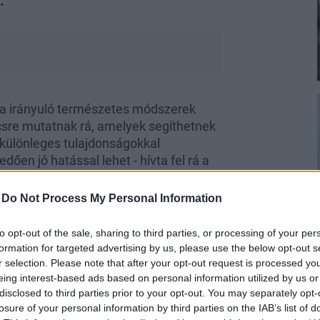
.
a irányuló természetes módszerek
sre mutatnak rá, amelyek segíthetnek
 különleges tulajdonságokkal
dően jó hatással lehet - hívta fel rá a
lyan remek választás rendszeresen
-
Do Not Process My Personal Information
to opt-out of the sale, sharing to third parties, or processing of your per
formation for targeted advertising by us, please use the below opt-out s
r selection. Please note that after your opt-out request is processed y
eing interest-based ads based on personal information utilized by us or
disclosed to third parties prior to your opt-out. You may separately opt-
ny hatása van
losure of your personal information by third parties on the IAB’s list of