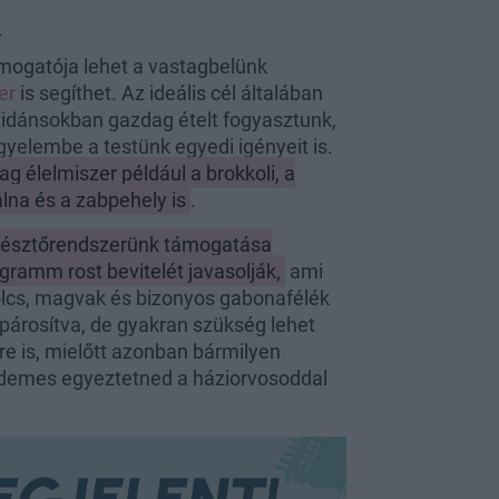
k
mogatója lehet a vastagbelünk
er
is segíthet. Az ideális cél általában
xidánsokban gazdag ételt fogyasztunk,
yelembe a testünk egyedi igényeit is.
g élelmiszer például a brokkoli, a
álna és a zabpehely is
.
mésztőrendszerünk támogatása
ramm rost bevitelét javasolják,
ami
cs, magvak és bizonyos gabonafélék
l párosítva, de gyakran szükség lehet
e is, mielőtt azonban bármilyen
rdemes egyeztetned a háziorvosoddal