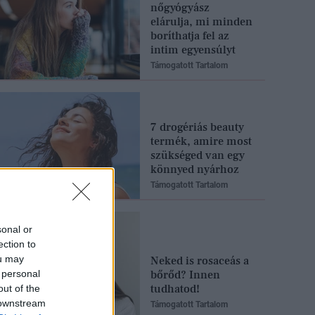
nőgyógyász
elárulja, mi minden
boríthatja fel az
intim egyensúlyt
Támogatott Tartalom
7 drogériás beauty
termék, amire most
szükséged van egy
könnyed nyárhoz
Támogatott Tartalom
sonal or
ection to
ou may
Neked is rosaceás a
 personal
bőrőd? Innen
tudhatod!
out of the
 downstream
Támogatott Tartalom