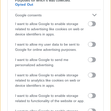
Purposes for which it was collected.
Opted Out
Milyen típusú zabot
Google consents
válasszunk?
I want to allow Google to enable storage
related to advertising like cookies on web or
A szakértők szerint a legfontosabb, hogy tasakos
device identifiers in apps.
instant zabkásák helyett válassz inkább
I want to allow my user data to be sent to
úgynevezett
acélvágott zabo
t, vagyis olyan teljes
Google for online advertising purposes.
kiőrlésű zabot, amit kisebb darabokra vágtak, nem
pedig hengereltek. Jessica Shand szerint ez a
I want to allow Google to send me
legegészségesebb, legtöbb tápanyagot tartalmazó
personalized advertising.
opció.
I want to allow Google to enable storage
Forrás:
vogue.co.uk
related to analytics like cookies on web or
device identifiers in apps.
I want to allow Google to enable storage
related to functionality of the website or app.