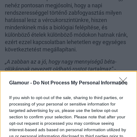
nehéz pontosan megjósolni, hogy a napi
rendszerességgel történő zabfogyasztás milyen
hatással lesz a vércukorszintünkre, hiszen
mindenkinek más a biológiai felépítése, és
különböző ételek különböző módokon hatnak ránk,
ezért ezzel kapcsolatban lehetetlen egy egységes
következtetést megállapítani.
„A zabban az a jó, hogy nagy mennyiségű béta-
glükánnak nevezett oldható rostot tartalmaz”
-
mondja Jessica. Ez a fajta rost pedig fokozhatja a jó
Glamour -
Do Not Process My Personal Information
baktériumok szaporodását az emésztőrendszerben,
ezzel pedig jótékonyan befolyásolhatja a
If you wish to opt-out of the sale, sharing to third parties, or
bélrendszerünk egészségét
, valamint hosszabb
processing of your personal or sensitive information for
ideig biztosítja a jóllakottság érzését is.
targeted advertising by us, please use the below opt-out
A zabkásával túl sok
section to confirm your selection. Please note that after your
opt-out request is processed you may continue seeing
glükózt juttatunk a
interest-based ads based on personal information utilized by
us or personal information disclosed to third parties prior to