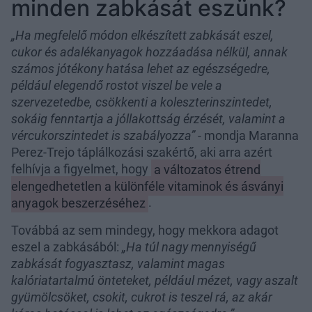
minden zabkását eszünk?
„Ha megfelelő módon elkészített zabkását eszel,
cukor és adalékanyagok hozzáadása nélkül, annak
számos jótékony hatása lehet az egészségedre,
például elegendő rostot viszel be vele a
szervezetedbe, csökkenti a koleszterinszintedet,
sokáig fenntartja a jóllakottság érzését, valamint a
vércukorszintedet is szabályozza”
- mondja Maranna
Perez-Trejo táplálkozási szakértő, aki arra azért
felhívja a figyelmet, hogy
a változatos étrend
elengedhetetlen a különféle vitaminok és ásványi
anyagok beszerzéséhez
.
Továbbá az sem mindegy, hogy mekkora adagot
eszel a zabkásából:
„Ha túl nagy mennyiségű
zabkását fogyasztasz, valamint magas
kalóriatartalmú önteteket, például mézet, vagy aszalt
gyümölcsöket, csokit, cukrot is teszel rá, az akár