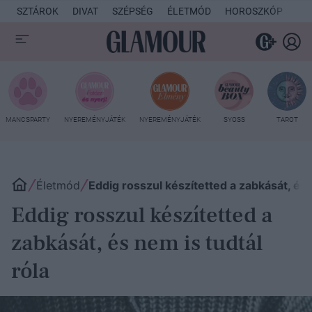
SZTÁROK
DIVAT
SZÉPSÉG
ÉLETMÓD
HOROSZKÓP
KU
MANCSPARTY
NYEREMÉNYJÁTÉK
NYEREMÉNYJÁTÉK
SYOSS
TAROT
Életmód
Eddig rosszul készítetted a zabkását, és 
Eddig rosszul készítetted a
zabkását, és nem is tudtál
róla