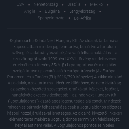
USA
Németország
Brazília
Mexikó
Anglia
Bulgária
Lengyelország
Spanyolország
Dél-Afrika
© glamour.hu © IndaNext Hungary Kft. Az oldalak tartalmával
kapcsolatban minden jog fenntartva, beleértve a tartalom
szöveg- és adatbányászat céljára való felhasználását is – a
szerzői jogról szóló 1999. évi LXXVI. törvény rendelkezései
értelmében a törvény 35/A. § (1) paragrafusa és a digitális
szolgáltatások piacairól szóló európai irányelv (Az Európai
Parlament és a Tanács (EU) 2019/790 Irányelve) 4. cikke alapján!
Az oldalak, azok tartalma - ideértve különösen, de nem kizárólag
az azokon közzétett szövegeket, grafikákat, képeket, fotókat,
hangfelvételeket és videókat stb. - az IndaNext Hungary Kft.
("Jogtulajdonos") kizárólagos jogosultsága alá esnek. Mindezek
minden és bármely felhasználása csak a Jogtulajdonos előzetes
írásbeli hozzájárulásával lehetséges. Az oldalról kivezető linkeken
elérhető tartalmakért a Jogtulajdonos semmilyen felelősséget,
helytállást nem vállal. A Jogtulajdonos pontos és hiteles
Ez az ap