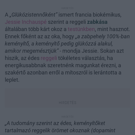
A
„Glükózistennőként”
ismert francia biokémikus,
Jessie Inchauspé
szerint a reggeli
zabkása
általában több kárt okoz a
testünkben
, mint hasznot.
Ennek főként az az oka, hogy
„a zabpehely 100%-ban
keményítő, a keményítő pedig glükózzá alakul,
amikor megemésztjük”
- mondja Jessie. Sokan azt
hiszik, az édes
reggeli
tökéletes választás, ha
energikusabbnak szeretnénk magunkat érezni, a
szakértő azonban erről a mítoszról is lerántotta a
leplet.
„A tudomány szerint az édes, keményítőket
tartalmazó reggelik örömet okoznak (dopamint