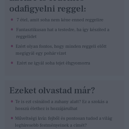
odafigyelni reggel:
7 étel, amit soha nem kéne enned reggelire
Fantasztikusan hat a testedre, ha így készíted a
reggelidet
Ezért olyan fontos, hogy minden reggeli előtt
megigyál egy pohár vizet
Ezért ne igyál soha tejet éhgyomorra
Ezeket olvastad már?
Te is ezt csinálod a zuhany alatt? Ez a szokás a
hosszú élethez is hozzájárulhat
Műveltségi kvíz: fejből és pontosan tudod a világ
leghíresebb festményeinek a címét?