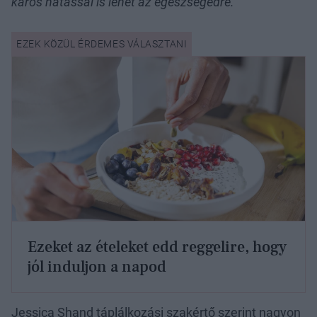
káros hatással is lehet az egészségedre.”
Ezeket az ételeket edd reggelire, hogy
jól induljon a napod
Jessica Shand táplálkozási szakértő szerint nagyon