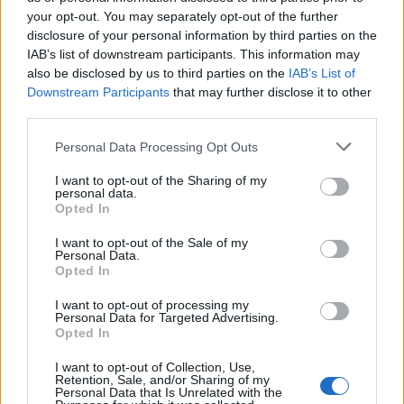
szervezetünkbe?
your opt-out. You may separately opt-out of the further
disclosure of your personal information by third parties on the
Maranna Perez-Trejo azt ajánlja, hogy a zabkását
IAB’s list of downstream participants. This information may
also be disclosed by us to third parties on the
IAB’s List of
keverjük össze tojásfehérjével.
„Ez nem befolyásolja
Downstream Participants
that may further disclose it to other
a zabkása ízét, de fehérjét juttatunk vele a
third parties.
szervezetünkbe, így elkerülhetjük a glükózszintünk
hirtelen megemelkedését.”
Emellett azt javasolja,
Please note that this website/app uses one or more Google
Personal Data Processing Opt Outs
hogy adjunk diót,
mandulát
vagy cukrozatlan
services and may gather and store information including but
not limited to your visit or usage behaviour. You may click to
I want to opt-out of the Sharing of my
mogyoróvajat a zabkásánkhoz, ugyanis a bennük
personal data.
grant or deny consent to Google and its third-party tags to
található egészséges zsírok szintén segíthetnek a
Opted In
use your data for below specified purposes in below Google
glükózszintünk hirtelen megemelkedésének
consent section.
I want to opt-out of the Sale of my
elkerülésében.
A legjobb, ha a reggelinket
Personal Data.
tehéntejjel, zsíros joghurttal vagy olyan
Opted In
mandulatejjel készítjük el, ami nem tartalmaz szóját
I want to opt-out of processing my
vagy cukrot, valamint érdemes elkerülni a mézet, a
Personal Data for Targeted Advertising.
Opted In
cukrot, a datolyát és a juharszirupot.
I want to opt-out of Collection, Use,
Retention, Sale, and/or Sharing of my
Personal Data that Is Unrelated with the