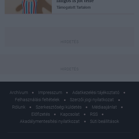
lángos is jót tehe
Támogatott Tartalom
Archívum
Impresszum
Adatkezelési tájékoztató
Felhasználási feltételek
Szerzői jogi nyilatkozat
Rólunk
Szerkesztőségi küldetés
Médiaajánlat
Előfizetés
Kapcsolat
RSS
Akadálymentesítési nyilatkozat
Süti beállítások