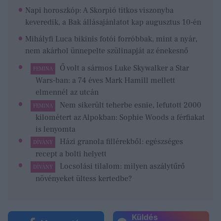
Napi horoszkóp: A Skorpió titkos viszonyba
keveredik, a Bak állásajánlatot kap augusztus 10-én
Mihályfi Luca bikinis fotói forróbbak, mint a nyár,
nem akárhol ünnepelte szülinapját az énekesnő
Ő volt a sármos Luke Skywalker a Star
FEMINA
Wars-ban: a 74 éves Mark Hamill mellett
elmennél az utcán
Nem sikerült teherbe esnie, lefutott 2000
FEMINA
kilométert az Alpokban: Sophie Woods a férfiakat
is lenyomta
Házi granola fillérekből: egészséges
DÍVÁNY
recept a bolti helyett
Locsolási tilalom: milyen aszálytűrő
DÍVÁNY
növényeket ültess kertedbe?
Küldés