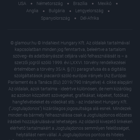
USA
Németország
Brazília
Mexikó
Anglia
Bulgária
Lengyelország
Spanyolország
Dél-Afrika
© glamour.hu © IndaNext Hungary Kft. Az oldalak tartalmával
kapcsolatban minden jog fenntartva, beleértve a tartalom
szöveg- és adatbányászat céljára való felhasználását is – a
szerzői jogról szóló 1999. évi LXXVI. törvény rendelkezései
értelmében a törvény 35/A. § (1) paragrafusa és a digitális
szolgáltatások piacairól szóló európai irányelv (Az Európai
Parlament és a Tanács (EU) 2019/790 Irányelve) 4. cikke alapján!
Az oldalak, azok tartalma - ideértve különösen, de nem kizárólag
az azokon közzétett szövegeket, grafikákat, képeket, fotókat,
hangfelvételeket és videókat stb. - az IndaNext Hungary Kft.
("Jogtulajdonos") kizárólagos jogosultsága alá esnek. Mindezek
minden és bármely felhasználása csak a Jogtulajdonos előzetes
írásbeli hozzájárulásával lehetséges. Az oldalról kivezető linkeken
elérhető tartalmakért a Jogtulajdonos semmilyen felelősséget,
helytállást nem vállal. A Jogtulajdonos pontos és hiteles