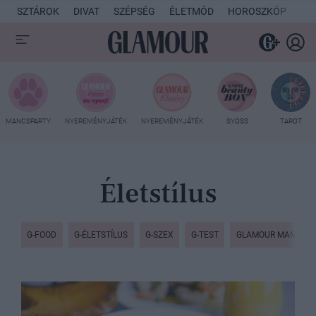
SZTÁROK
DIVAT
SZÉPSÉG
ÉLETMÓD
HOROSZKÓP
KU
MANCSPARTY
NYEREMÉNYJÁTÉK
NYEREMÉNYJÁTÉK
SYOSS
TAROT
Életstílus
G-FOOD
G-ÉLETSTÍLUS
G-SZEX
G-TEST
GLAMOUR MAMI