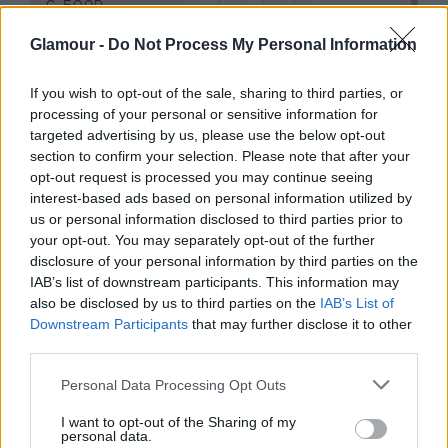
G-FOOD
Glamour -
Do Not Process My Personal Information
Vegán napokkal tartja magát
egészségesen Szilágyi Szilvi és
If you wish to opt-out of the sale, sharing to third parties, or
családja
processing of your personal or sensitive information for
targeted advertising by us, please use the below opt-out
section to confirm your selection. Please note that after your
opt-out request is processed you may continue seeing
interest-based ads based on personal information utilized by
us or personal information disclosed to third parties prior to
your opt-out. You may separately opt-out of the further
disclosure of your personal information by third parties on the
IAB’s list of downstream participants. This information may
also be disclosed by us to third parties on the
IAB’s List of
Downstream Participants
that may further disclose it to other
third parties.
Please note that this website/app uses one or more Google
Personal Data Processing Opt Outs
services and may gather and store information including but
not limited to your visit or usage behaviour. You may click to
I want to opt-out of the Sharing of my
personal data.
G-FOOD
grant or deny consent to Google and its third-party tags to