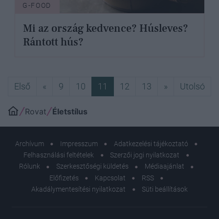
G-FOOD
Mi az ország kedvence? Húsleves?
Rántott hús?
Első
Előző
Következő
Uto
Első
«
9
10
11
12
13
»
Utolsó
Rovat
Életstílus
Archívum
Impresszum
Adatkezelési tájékoztató
Felhasználási feltételek
Szerzői jogi nyilatkozat
Rólunk
Szerkesztőségi küldetés
Médiaajánlat
Előfizetés
Kapcsolat
RSS
Akadálymentesítési nyilatkozat
Süti beállítások