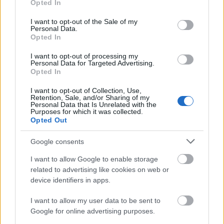
Opted In
use your data for below specified purposes in below Google
Fitos-Dombai Laura megosztja a
consent section.
I want to opt-out of the Sale of my
Personal Data.
legfinomabb aranygaluska receptjét
Opted In
I want to opt-out of processing my
Personal Data for Targeted Advertising.
Opted In
I want to opt-out of Collection, Use,
Retention, Sale, and/or Sharing of my
Personal Data that Is Unrelated with the
Purposes for which it was collected.
Opted Out
Google consents
I want to allow Google to enable storage
related to advertising like cookies on web or
G-FOOD
device identifiers in apps.
Tökéletes nyárindító ez a pazar,
I want to allow my user data to be sent to
egzotikus smoothie
Google for online advertising purposes.