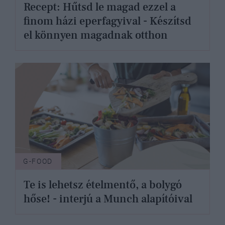
Recept: Hűtsd le magad ezzel a
finom házi eperfagyival - Készítsd
el könnyen magadnak otthon
G-FOOD
Te is lehetsz ételmentő, a bolygó
hőse! - interjú a Munch alapítóival