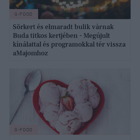
G-FOOD
Sörkert és elmaradt bulik várnak
Buda titkos kertjében - Megújult
kínálattal és programokkal tér vissza
aMajomhoz
G-FOOD