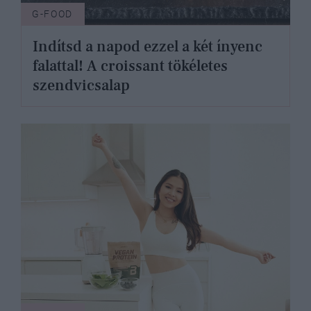
G-FOOD
Indítsd a napod ezzel a két ínyenc
falattal! A croissant tökéletes
szendvicsalap