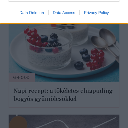
Data Deletion
Data Access
Privacy Policy
G-FOOD
Napi recept: a tökéletes chiapuding
bogyós gyümölcsökkel