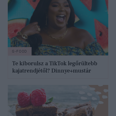
G-FOOD
Te kiborulsz a TikTok legőrültebb
kajatrendjétől? Dinnye+mustár