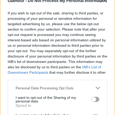
Glamour -
Do Not Process My Personal Information
If you wish to opt-out of the sale, sharing to third parties, or
processing of your personal or sensitive information for
targeted advertising by us, please use the below opt-out
section to confirm your selection. Please note that after your
opt-out request is processed you may continue seeing
interest-based ads based on personal information utilized by
us or personal information disclosed to third parties prior to
your opt-out. You may separately opt-out of the further
G-FOOD
disclosure of your personal information by third parties on the
IAB’s list of downstream participants. This information may
Alternatív tejek: melyiket érdemes
also be disclosed by us to third parties on the
IAB’s List of
Downstream Participants
that may further disclose it to other
választani?
third parties.
Please note that this website/app uses one or more Google
Personal Data Processing Opt Outs
services and may gather and store information including but
not limited to your visit or usage behaviour. You may click to
I want to opt-out of the Sharing of my
personal data.
grant or deny consent to Google and its third-party tags to
Opted In
use your data for below specified purposes in below Google
consent section.