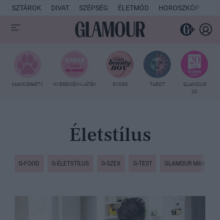
SZTÁROK
DIVAT
SZÉPSÉG
ÉLETMÓD
HOROSZKÓP
KU
MANCSPARTY
NYEREMÉNYJÁTÉK
SYOSS
TAROT
GLAMOUR
20
Életstílus
G-FOOD
G-ÉLETSTÍLUS
G-SZEX
G-TEST
GLAMOUR MAMI