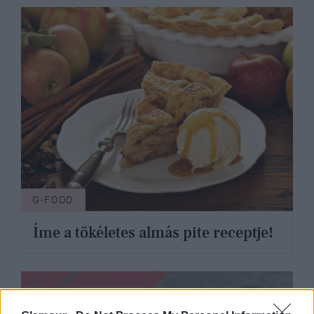
G-FOOD
Íme a tökéletes almás pite receptje!