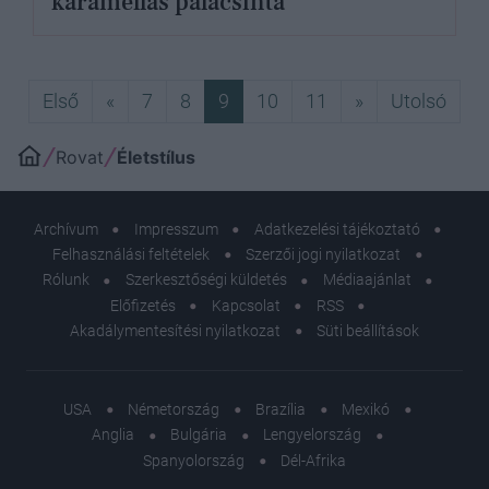
karamellás palacsinta
Első
Előző
Következő
Utol
Első
«
7
8
9
10
11
»
Utolsó
Rovat
Életstílus
Archívum
Impresszum
Adatkezelési tájékoztató
Felhasználási feltételek
Szerzői jogi nyilatkozat
Rólunk
Szerkesztőségi küldetés
Médiaajánlat
Előfizetés
Kapcsolat
RSS
Akadálymentesítési nyilatkozat
Süti beállítások
USA
Németország
Brazília
Mexikó
Anglia
Bulgária
Lengyelország
Spanyolország
Dél-Afrika