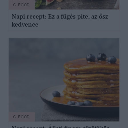
G-FOOD
Napi recept: Ez a fügés pite, az ősz
kedvence
G-FOOD