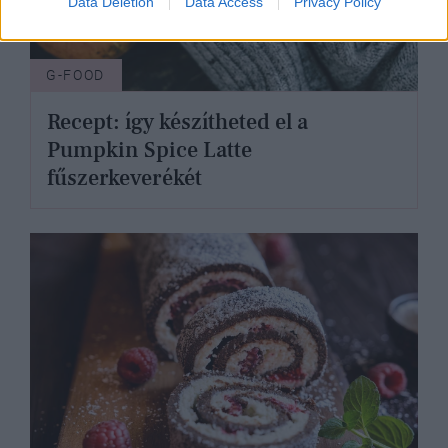
Data Deletion
Data Access
Privacy Policy
G-FOOD
Recept: így készítheted el a
Pumpkin Spice Latte
fűszerkeverékét