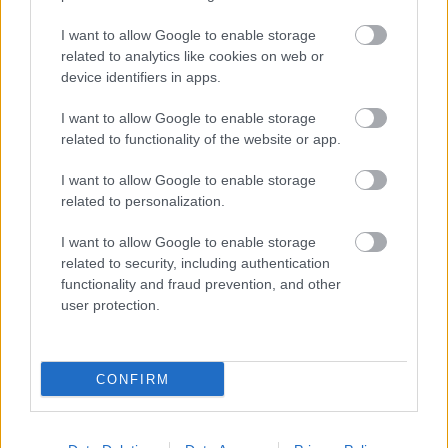
I want to allow Google to enable storage
related to analytics like cookies on web or
device identifiers in apps.
G-FOOD
I want to allow Google to enable storage
Napi recept: Csak úgy hozza
related to functionality of the website or app.
magával az őszt ez az elképesztően
I want to allow Google to enable storage
finom sütőtökös pite
related to personalization.
I want to allow Google to enable storage
related to security, including authentication
functionality and fraud prevention, and other
user protection.
CONFIRM