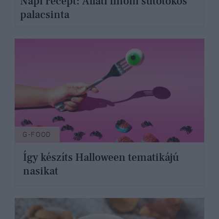
Napi recept: Állati finom sütőtökös
palacsinta
G-FOOD
Így készíts Halloween tematikájú
nasikat