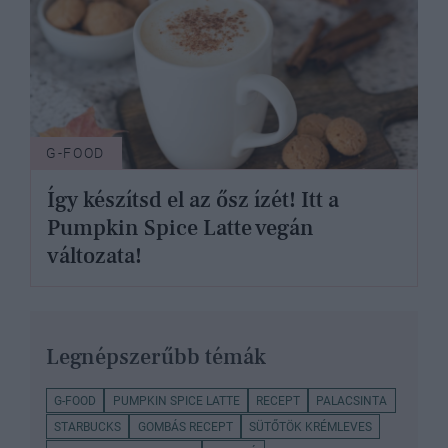
G-FOOD
Így készítsd el az ősz ízét! Itt a
Pumpkin Spice Latte vegán
változata!
Legnépszerűbb témák
G-FOOD
PUMPKIN SPICE LATTE
RECEPT
PALACSINTA
STARBUCKS
GOMBÁS RECEPT
SÜTŐTÖK KRÉMLEVES