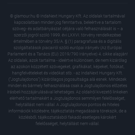
© glamour.hu © IndaNext Hungary Kft. Az oldalak tartalmával
kapcsolatban minden jog fenntartva, beleértve a tartalom
szöveg- és adatbányászat céljára való felhasználását is – a
szerzői jogról szóló 1999. évi LXXVI. törvény rendelkezései
értelmében a törvény 35/A. § (1) paragrafusa és a digitális
szolgáltatások piacairól szóló európai irányelv (Az Európai
Parlament és a Tanács (EU) 2019/790 Irányelve) 4. cikke alapján!
Az oldalak, azok tartalma - ideértve különösen, de nem kizárólag
az azokon közzétett szövegeket, grafikákat, képeket, fotókat,
hangfelvételeket és videókat stb. - az IndaNext Hungary Kft.
("Jogtulajdonos") kizárólagos jogosultsága alá esnek. Mindezek
minden és bármely felhasználása csak a Jogtulajdonos előzetes
írásbeli hozzájárulásával lehetséges. Az oldalról kivezető linkeken
elérhető tartalmakért a Jogtulajdonos semmilyen felelősséget,
helytállást nem vállal. A Jogtulajdonos pontos és hiteles
információk közlésére, tájékoztatás megadására törekszik, de a
közlésből, tájékoztatásból fakadó esetleges károkért
felelősséget, helytállást nem vállal.