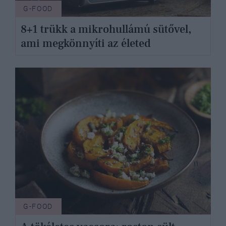
G-FOOD
8+1 trükk a mikrohullámú sütővel,
ami megkönnyíti az életed
G-FOOD