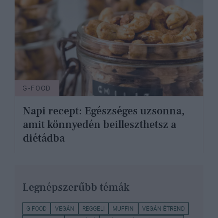
G-FOOD
Napi recept: Egészséges uzsonna,
amit könnyedén beilleszthetsz a
diétádba
Legnépszerűbb témák
G-FOOD
VEGÁN
REGGELI
MUFFIN
VEGÁN ÉTREND