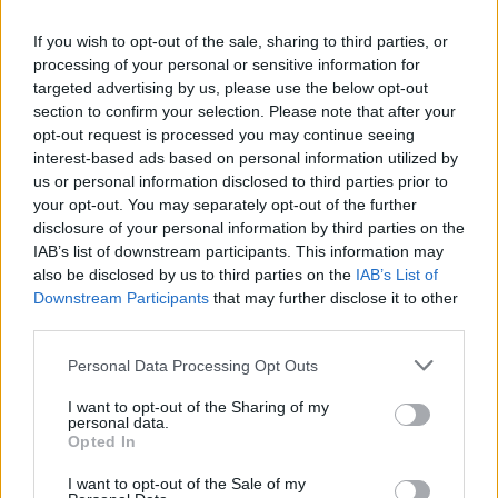
If you wish to opt-out of the sale, sharing to third parties, or
processing of your personal or sensitive information for
targeted advertising by us, please use the below opt-out
section to confirm your selection. Please note that after your
opt-out request is processed you may continue seeing
interest-based ads based on personal information utilized by
us or personal information disclosed to third parties prior to
your opt-out. You may separately opt-out of the further
disclosure of your personal information by third parties on the
IAB’s list of downstream participants. This information may
also be disclosed by us to third parties on the
IAB’s List of
Downstream Participants
that may further disclose it to other
third parties.
Please note that this website/app uses one or more Google
G-FOOD
Personal Data Processing Opt Outs
services and may gather and store information including but
not limited to your visit or usage behaviour. You may click to
I want to opt-out of the Sharing of my
Napi recept: Egészséges reggeli
personal data.
grant or deny consent to Google and its third-party tags to
Porkoláb Eszter dietetikus
Opted In
use your data for below specified purposes in below Google
ajánlásával
consent section.
I want to opt-out of the Sale of my