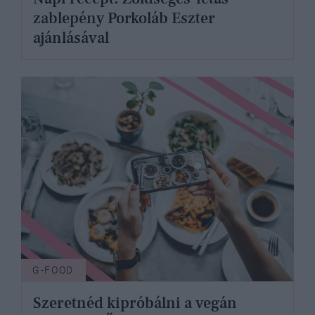
zablepény Porkoláb Eszter
ajánlásával
G-FOOD
Szeretnéd kipróbálni a vegán