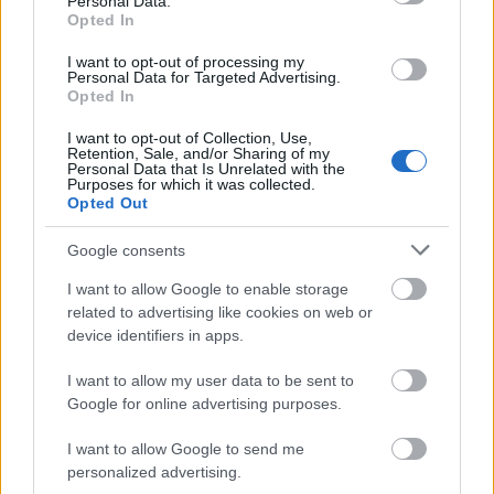
Personal Data.
Opted In
I want to opt-out of processing my
Personal Data for Targeted Advertising.
Opted In
I want to opt-out of Collection, Use,
Retention, Sale, and/or Sharing of my
Personal Data that Is Unrelated with the
Purposes for which it was collected.
Opted Out
Google consents
G-FOOD
I want to allow Google to enable storage
related to advertising like cookies on web or
Napi recept: ennél cukibb és
device identifiers in apps.
finomabb csokis muffint még nem
I want to allow my user data to be sent to
kóstoltál
Google for online advertising purposes.
I want to allow Google to send me
personalized advertising.