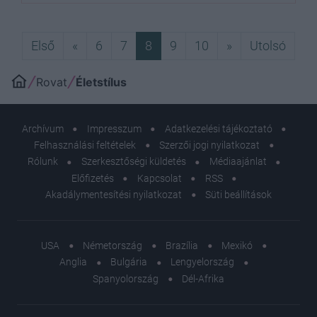
Első
Előző
Következő
Utols
Első
«
6
7
8
9
10
»
Utolsó
Rovat
Életstílus
Archívum
Impresszum
Adatkezelési tájékoztató
Felhasználási feltételek
Szerzői jogi nyilatkozat
Rólunk
Szerkesztőségi küldetés
Médiaajánlat
Előfizetés
Kapcsolat
RSS
Akadálymentesítési nyilatkozat
Süti beállítások
USA
Németország
Brazília
Mexikó
Anglia
Bulgária
Lengyelország
Spanyolország
Dél-Afrika