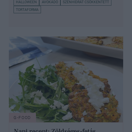
HALLOWEEN
AVOKÁDÓ
SZÉNHIDRÁT CSÖKKENTETT
TORTAFORMA
G-FOOD
Napi recept: Zöldséges-fetás