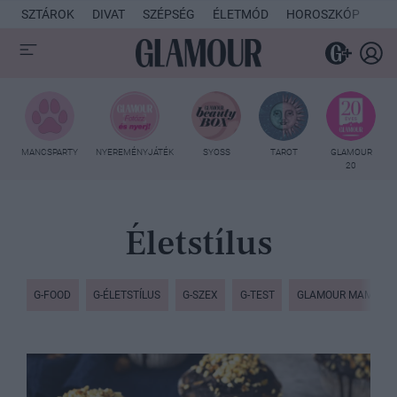
SZTÁROK
DIVAT
SZÉPSÉG
ÉLETMÓD
HOROSZKÓP
KU
MANCSPARTY
NYEREMÉNYJÁTÉK
SYOSS
TAROT
GLAMOUR
20
Életstílus
G-FOOD
G-ÉLETSTÍLUS
G-SZEX
G-TEST
GLAMOUR MAMI