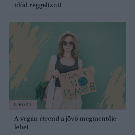
időd reggelizni!
G-FOOD
A vegán étrend a jövő megmentője
lehet