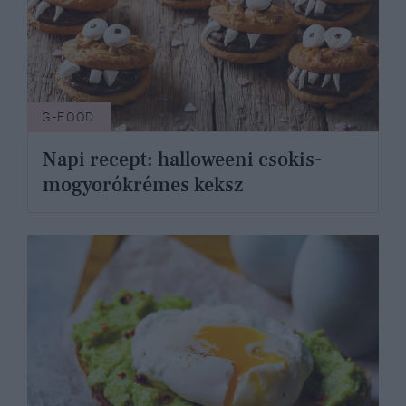
G-FOOD
Napi recept: halloweeni csokis-
mogyorókrémes keksz