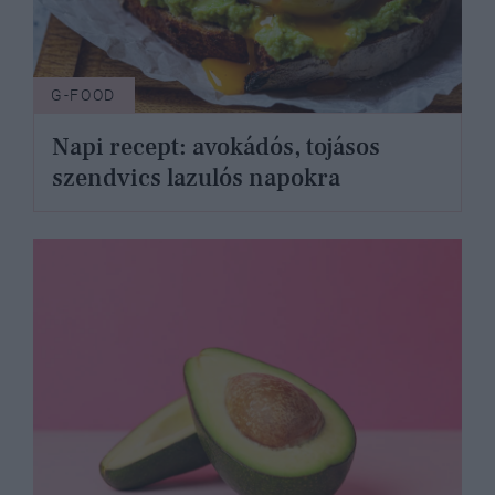
G-FOOD
Napi recept: avokádós, tojásos
szendvics lazulós napokra