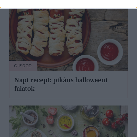
G-FOOD
Napi recept: pikáns halloweeni
falatok