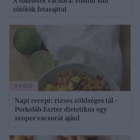
A tökéletes vacsora: roston sült
sütőtök fetasajttal
G-FOOD
Napi recept: rizses zöldséges tál -
Porkoláb Eszter dietetikus egy
szuper vacsorát ajánl