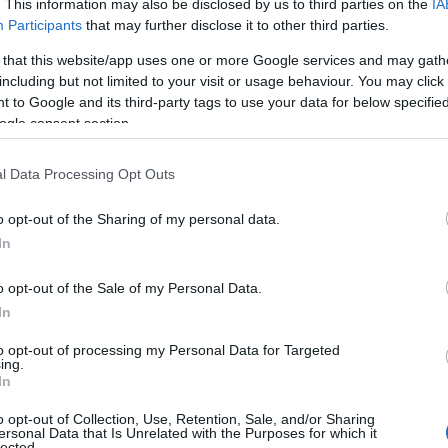
. This information may also be disclosed by us to third parties on the
IA
. Ha ugyanis odafigyelsz arra, hogy a
Participants
that may further disclose it to other third parties.
kkentheted a vastagbélrák
 that this website/app uses one or more Google services and may gath
including but not limited to your visit or usage behaviour. You may click 
 to Google and its third-party tags to use your data for below specifi
tlen a szervezetünk
ogle consent section.
l Data Processing Opt Outs
i, mind a
mentális egészségünkben
.
endszer erősítésében és a mentális
o opt-out of the Sharing of my personal data.
In
tünk elég D-vitamint kapjon?
„Vannak,
o opt-out of the Sale of my Personal Data.
yis D-vitaminban dús élelmiszereket
In
szi, hogy az is tökéletes megoldás
to opt-out of processing my Personal Data for Targeted
szedsz, illetve az is, ha több időt
ing.
 a napfény segít a szervezetnek abban,
In
o opt-out of Collection, Use, Retention, Sale, and/or Sharing
ersonal Data that Is Unrelated with the Purposes for which it
lected.