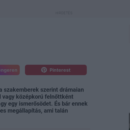
engeren
Pinterest
j: a szakemberek szerint drámaian
l vagy középkorú felnőttként
agy egy ismerősödet. És bár ennek
es megállapítás, ami talán