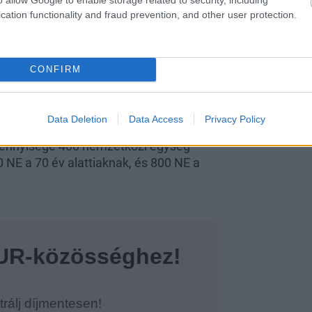
cation functionality and fraud prevention, and other user protection.
CONFIRM
 szükségünk
Data Deletion
Data Access
Privacy Policy
 mennyisége 400 nemzetközi egység
 NE a 70 év alattiaknak, és 800 NE a