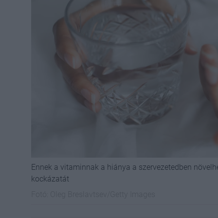
Ennek a vitaminnak a hiánya a szervezetedben növelhe
kockázatát
Fotó:
Oleg Breslavtsev/Getty Images