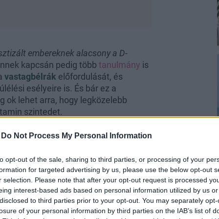
sztizált embereknek alacsony a D-
Ennek kapcsán pedig több
tanulmány
is
 a
vastagbélrák
előfordulását, és
élési esélyeire is. És bár ez a
g ok lehet arra, hogy legközelebb
tamin szintedet.
-
Do Not Process My Personal Information
to opt-out of the sale, sharing to third parties, or processing of your per
formation for targeted advertising by us, please use the below opt-out s
r selection. Please note that after your opt-out request is processed y
l
diagnosztizált 55 év alattiak száma
eing interest-based ads based on personal information utilized by us or
-ös 11%-ról (10-ből 1 ember) 2019-re
disclosed to third parties prior to your opt-out. You may separately opt-
az
American Cancer Society
losure of your personal information by third parties on the IAB’s list of
döbbentő, az X, az Y és a Z generáció