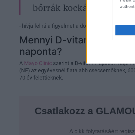
bőrrák kockázatát
authenti
- hívja fel rá a figyelmet a doktornő.
Mennyi D-vitaminra van
naponta?
A
Mayo Clinic
szerint a D-vitamin ajánlott napi
(NE) az egyévesnél fiatalabb csecsemőknek, 600
70 év felettieknek.