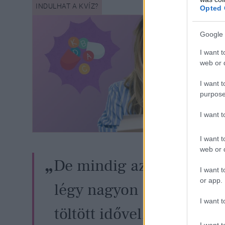
Opted 
Google 
I want t
web or d
I want t
purpose
I want 
I want t
web or d
De mindig azt tanácsolj
I want t
or app.
légy nagyon óvatos a n
I want t
töltött idővel, mert növel
I want t