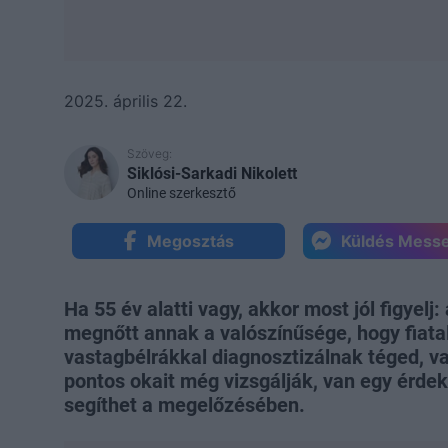
2025. április 22.
Szöveg:
Siklósi-Sarkadi Nikolett
Online szerkesztő
Megosztás
Küldés Mess
Ha 55 év alatti vagy, akkor most jól figyel
megnőtt annak a valószínűsége, hogy fiata
vastagbélrákkal diagnosztizálnak téged, v
pontos okait még vizsgálják, van egy érdek
segíthet a megelőzésében.