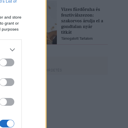
B’s List of
Vizes fürdőruha és
fesztiválszezon:
er and store
szakorvos árulja el a
to grant or
gondtalan nyár
ed purposes
titkát
Támogatott Tartalom