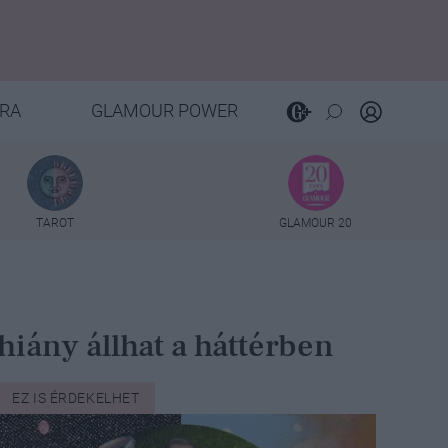
RA
GLAMOUR POWER
TAROT
GLAMOUR 20
iány állhat a háttérben
EZ IS ÉRDEKELHET