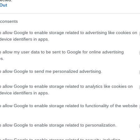
Out
consents
o allow Google to enable storage related to advertising like cookies on
evice identifiers in apps.
Kvíz: Melyik vitamin
hiánya okoz skorbutot?
o allow my user data to be sent to Google for online advertising
s.
Mire jó a magnézium?
Teszteld tudásodat!
to allow Google to send me personalized advertising.
o allow Google to enable storage related to analytics like cookies on
evice identifiers in apps.
uk, hogy
o allow Google to enable storage related to functionality of the website
apon
o allow Google to enable storage related to personalization.
heti a
o allow Google to enable storage related to security, including