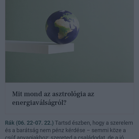
Mit mond az asztrológia az
energiaválságról?
Rák (06. 22-07. 22.)
Tartsd észben, hogy a szerelem
és a barátság nem pénz kérdése – semmi köze a
csúf anyagiakhoz; szereted a családodat, de a jó