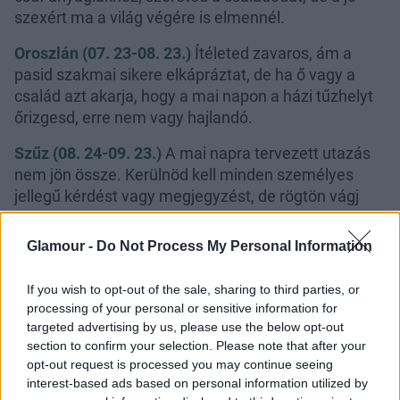
szexért ma a világ végére is elmennél.
Oroszlán (07. 23-08. 23.)
Ítéleted zavaros, ám a
pasid szakmai sikere elkápráztat, de ha ő vagy a
család azt akarja, hogy a mai napon a házi tűzhelyt
őrizgesd, erre nem vagy hajlandó.
Szűz (08. 24-09. 23.)
A mai napra tervezett utazás
nem jön össze. Kerülnöd kell minden személyes
jellegű kérdést vagy megjegyzést, de rögtön vágj
vissza, mielőtt még valaki megsebez.
Glamour -
Do Not Process My Personal Information
If you wish to opt-out of the sale, sharing to third parties, or
processing of your personal or sensitive information for
targeted advertising by us, please use the below opt-out
Mérleg (09. 24-10. 23.)
Ma felébred benned a
section to confirm your selection. Please note that after your
gyanú, hogy a párod a pénzedre hajt, ám ha már
opt-out request is processed you may continue seeing
beruházol a ruhatáradba, a szexshopot se hagyd ki,
interest-based ads based on personal information utilized by
ahol izgalmas választékot kínálnak.