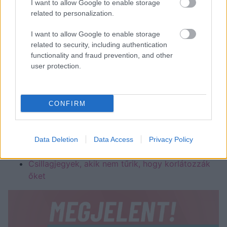
I want to allow Google to enable storage
related to personalization.
Halak (02. 20-03. 20.)
Titokban szereted a kalandot,
a kalandort és a "rosszfiút" is, csak nem ismered be,
I want to allow Google to enable storage
de a mai csillagállás talán utazás közben kedvet
related to security, including authentication
csinál a kísérletezgetéshez.
functionality and fraud prevention, and other
user protection.
Kezd asztrológiával a
hetet:
CONFIRM
Ezek a csillagjegyek a legodaadóbb szeretők az
ágyban
Így indítsd az évet a csillagjegyed szerint, hogy
Data Deletion
Data Access
Privacy Policy
2023 fantasztikus legyen számodra
Csillagjegyek, akik nem tűrik, hogy korlátozzák
őket