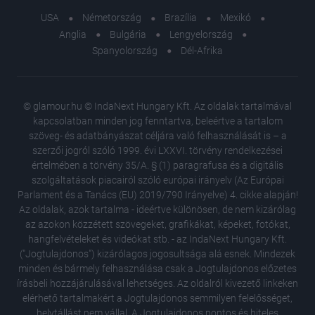
USA
Németország
Brazília
Mexikó
Anglia
Bulgária
Lengyelország
Spanyolország
Dél-Afrika
© glamour.hu © IndaNext Hungary Kft. Az oldalak tartalmával
kapcsolatban minden jog fenntartva, beleértve a tartalom
szöveg- és adatbányászat céljára való felhasználását is – a
szerzői jogról szóló 1999. évi LXXVI. törvény rendelkezései
értelmében a törvény 35/A. § (1) paragrafusa és a digitális
szolgáltatások piacairól szóló európai irányelv (Az Európai
Parlament és a Tanács (EU) 2019/790 Irányelve) 4. cikke alapján!
Az oldalak, azok tartalma - ideértve különösen, de nem kizárólag
az azokon közzétett szövegeket, grafikákat, képeket, fotókat,
hangfelvételeket és videókat stb. - az IndaNext Hungary Kft.
("Jogtulajdonos") kizárólagos jogosultsága alá esnek. Mindezek
minden és bármely felhasználása csak a Jogtulajdonos előzetes
írásbeli hozzájárulásával lehetséges. Az oldalról kivezető linkeken
elérhető tartalmakért a Jogtulajdonos semmilyen felelősséget,
helytállást nem vállal. A Jogtulajdonos pontos és hiteles