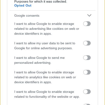
Purposes for which it was collected.
Opted Out
Google consents
I want to allow Google to enable storage
related to advertising like cookies on web or
device identifiers in apps.
Így hasznosítsd a Hold mágikus
hatását a mindennapokban
I want to allow my user data to be sent to
Google for online advertising purposes.
I want to allow Google to send me
Bak (12. 22-01. 20.)
Anyagias és erős szexuális
personalized advertising.
indíttatású cimborád nagyra értékelné, ha már az
első randitok az ágyban végződne, de inkább várd ki,
I want to allow Google to enable storage
amíg jobban megismeritek egymást.
related to analytics like cookies on web or
device identifiers in apps.
Vízöntő (01. 21-02. 19.)
A hét elején kedvetlennek
érezheted magad: sok minden jár a fejedben a
I want to allow Google to enable storage
karriereddel, a lakásoddal, az egészségeddel és
related to functionality of the website or app.
minden mással kapcsolatban.