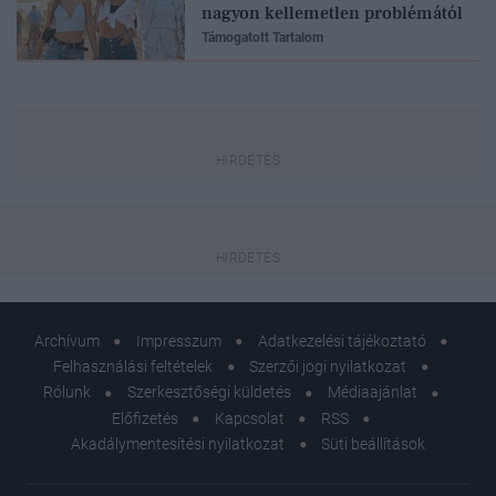
nagyon kellemetlen problémától
Támogatott Tartalom
Archívum
Impresszum
Adatkezelési tájékoztató
Felhasználási feltételek
Szerzői jogi nyilatkozat
Rólunk
Szerkesztőségi küldetés
Médiaajánlat
Előfizetés
Kapcsolat
RSS
Akadálymentesítési nyilatkozat
Süti beállítások