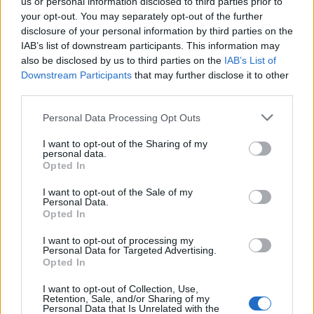
us or personal information disclosed to third parties prior to
your opt-out. You may separately opt-out of the further
Skorpió (10. 24-11. 22.)
A párod és egyik rokonod
disclosure of your personal information by third parties on the
furcsa viselkedése heves kifakadásra ingerelhet,
IAB’s list of downstream participants. This information may
mégis próbálj meg módot találni a konfliktusok és
also be disclosed by us to third parties on the
IAB’s List of
nézeteltérések megoldására.
Downstream Participants
that may further disclose it to other
third parties.
Nyilas (11. 23-12. 21.)
Ma szükséged van néhány
Please note that this website/app uses one or more Google
Personal Data Processing Opt Outs
zavartalan órára, ezért ha problémát okoz néhány
services and may gather and store information including but
válaszra váló telefonhívás, határozd el, hogy nem
not limited to your visit or usage behaviour. You may click to
I want to opt-out of the Sharing of my
veszed fel a mobilt.
personal data.
grant or deny consent to Google and its third-party tags to
Opted In
use your data for below specified purposes in below Google
consent section.
I want to opt-out of the Sale of my
Personal Data.
Opted In
I want to opt-out of processing my
Personal Data for Targeted Advertising.
Opted In
I want to opt-out of Collection, Use,
Retention, Sale, and/or Sharing of my
Personal Data that Is Unrelated with the