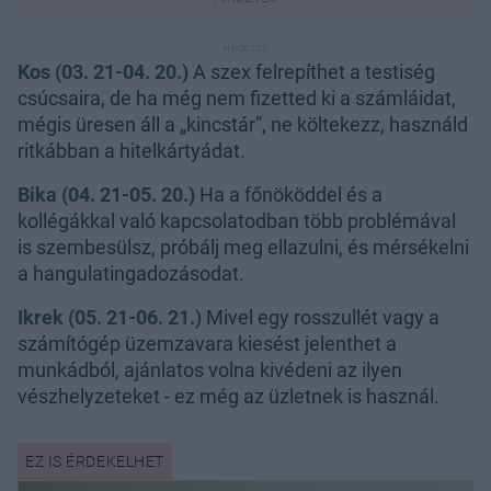
Kos (03. 21-04. 20.)
A szex felrepíthet a testiség
csúcsaira, de ha még nem fizetted ki a számláidat,
mégis üresen áll a „kincstár”, ne költekezz, használd
ritkábban a hitelkártyádat.
Bika (04. 21-05. 20.)
Ha a főnököddel és a
kollégákkal való kapcsolatodban több problémával
is szembesülsz, próbálj meg ellazulni, és mérsékelni
a hangulatingadozásodat.
Ikrek (05. 21-06. 21.)
Mivel egy rosszullét vagy a
számítógép üzemzavara kiesést jelenthet a
munkádból, ajánlatos volna kivédeni az ilyen
vészhelyzeteket - ez még az üzletnek is használ.