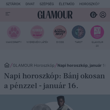
SZTÁROK
DIVAT
SZÉPSÉG
ÉLETMÓD
HOROSZKÓP
KU
MANCSPARTY
NYEREMÉNYJÁTÉK
SYOSS
TAROT
GLAMOUR
20
GLAMOUR Horoszkóp
Napi horoszkóp, január 16.
Napi horoszkóp: Bánj okosan
a pénzzel - január 16.