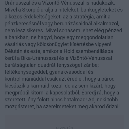
Uránusszal és a Vízöntő-Vénusszal is hadakozik.
Mivel a Skorpió uralja a hiteleket, bankügyleteket és
a közös érdekeltségeket, az a stratégia, amit a
pénzkeresésnél vagy beruházásaidnál alkalmazol,
nem lesz sikeres. Mivel sohasem lehet elég pénzed
a bankban, ne hagyd, hogy egy meggondolatlan
vásárlás vagy kölcsönügylet kísértésbe vigyen!
Délután és este, amikor a Hold szembenállásba
kerül a Bika-Uránusszal és a Vízöntő-Vénusszal
barátságtalan quadrát fényszöget zár be;
féltékenységeddel, gyanakvásoddal és
kontrollmániáddal csak azt éred el, hogy a párod
kicsúszik a karmaid közül, de az sem kizárt, hogy
megpróbál kitörni a kapcsolatból. Ébredj rá, hogy a
szeretett lény fölött nincs hatalmad! Adj neki több
mozgásteret, ha szerelmeteket meg akarod őrizni!