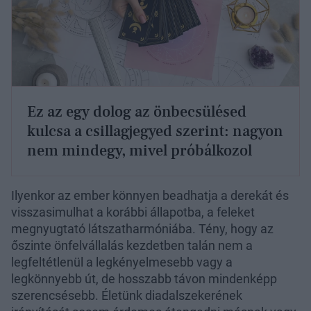
Ez az egy dolog az önbecsülésed
kulcsa a csillagjegyed szerint: nagyon
nem mindegy, mivel próbálkozol
Ilyenkor az ember könnyen beadhatja a derekát és
visszasimulhat a korábbi állapotba, a feleket
megnyugtató látszatharmóniába. Tény, hogy az
őszinte önfelvállalás kezdetben talán nem a
legfeltétlenül a legkényelmesebb vagy a
legkönnyebb út, de hosszabb távon mindenképp
szerencsésebb. Életünk diadalszekerének