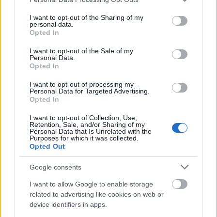
megbecsüljük minden egyes napját, és benne
services and may gather and store information including but
not limited to your visit or usage behaviour. You may click to
I want to opt-out of the Sharing of my
önmagunkat is! Ehhez hozzátartozik az is, hogy
personal data.
grant or deny consent to Google and its third-party tags to
elfogadjuk: felelősséggel tartozunk az életünk
Opted In
use your data for below specified purposes in below Google
alakulásáért és önmagunkért is.
A másra
consent section.
I want to opt-out of the Sale of my
mutogatás ideje lejárt. Az egyik kliensem nemrég
Personal Data.
így fogalmazott: „
rájöttem, hogy nem valaki más
Opted In
teszi tönkre a napjaimat és vele az egészségemet is,
I want to opt-out of processing my
hanem én magam, hogyha továbbra is asszisztálok
Personal Data for Targeted Advertising.
Opted In
ehhez a mutatványhoz”.
I want to opt-out of Collection, Use,
Retention, Sale, and/or Sharing of my
Personal Data that Is Unrelated with the
Purposes for which it was collected.
Opted Out
Az efféle felismerés-beismerés most valóban
Google consents
kincset ér, és olyat értéket képvisel, ami tartósan
I want to allow Google to enable storage
kamatozik. Az elkövetkezendő évek természetesen
related to advertising like cookies on web or
ezután is elénk tárják majd a maguk kihívásait –
device identifiers in apps.
ilyen értelemben korántsem alkalmi, hanem