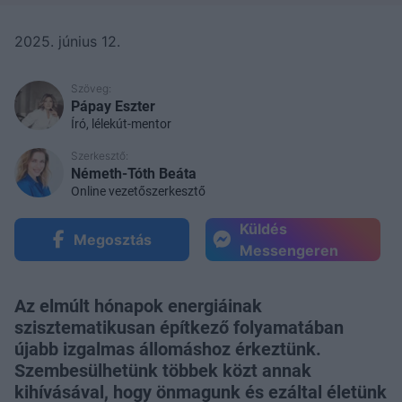
2025. június 12.
Szöveg:
Pápay Eszter
Író, lélekút-mentor
Szerkesztő:
Németh-Tóth Beáta
Online vezetőszerkesztő
Küldés
Megosztás
Messengeren
Az elmúlt hónapok energiáinak
szisztematikusan építkező folyamatában
újabb izgalmas állomáshoz érkeztünk.
Szembesülhetünk többek közt annak
kihívásával, hogy önmagunk és ezáltal életünk