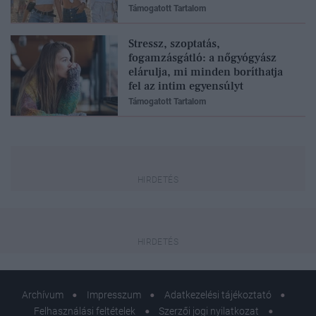
Támogatott Tartalom
Stressz, szoptatás,
fogamzásgátló: a nőgyógyász
elárulja, mi minden boríthatja
fel az intim egyensúlyt
Támogatott Tartalom
Archívum
Impresszum
Adatkezelési tájékoztató
Felhasználási feltételek
Szerzői jogi nyilatkozat