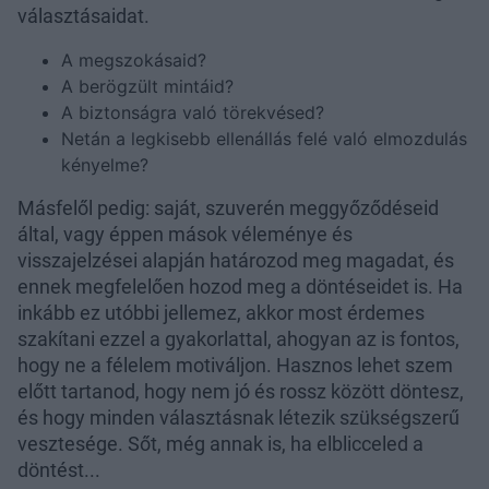
választásaidat.
A megszokásaid?
A berögzült mintáid?
A biztonságra való törekvésed?
Netán a legkisebb ellenállás felé való elmozdulás
kényelme?
Másfelől pedig: saját, szuverén meggyőződéseid
által, vagy éppen mások véleménye és
visszajelzései alapján határozod meg magadat, és
ennek megfelelően hozod meg a döntéseidet is. Ha
inkább ez utóbbi jellemez, akkor most érdemes
szakítani ezzel a gyakorlattal, ahogyan az is fontos,
hogy ne a félelem motiváljon. Hasznos lehet szem
előtt tartanod, hogy nem jó és rossz között döntesz,
és hogy minden választásnak létezik szükségszerű
vesztesége. Sőt, még annak is, ha elblicceled a
döntést...