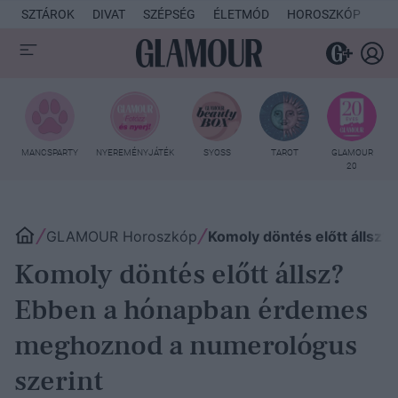
SZTÁROK
DIVAT
SZÉPSÉG
ÉLETMÓD
HOROSZKÓP
KU
MANCSPARTY
NYEREMÉNYJÁTÉK
SYOSS
TAROT
GLAMOUR
20
GLAMOUR Horoszkóp
Komoly döntés előtt állsz
Komoly döntés előtt állsz?
Ebben a hónapban érdemes
meghoznod a numerológus
szerint