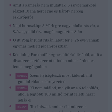
Amit a kamerák nem mutattak: 6 szívbemarkoló
részlet Diana hercegné és Károly herceg
esküvőjéről
Napi horoszkóp: A Mérlegre nagy találkozás vár, a
Szűz egyedül érzi magát augusztus 8-án
Ő itt Polgár Judit ritkán látott férje, 26 éve vannak
egymás mellett jóban-rosszban
Két dolog Forsthoffer Ágnes öltözködéséből, amit a
divatszerkesztő szerint minden nőnek érdemes
lenne megfogadnia
Személyiségteszt: most kiderül, mit
FEMINA
gondol rólad a környezeted
Ki nem találod, melyik az a 6 település,
FEMINA
ahol a legtöbb 100 millió forint feletti házat
adják el
Te elhiszed, ami az élelmiszerek
DÍVÁNY