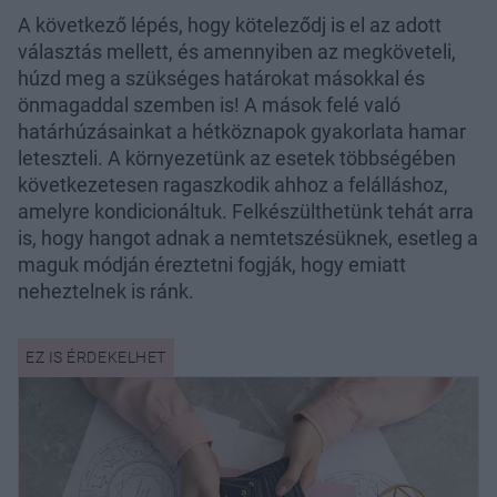
A következő lépés, hogy köteleződj is el az adott
választás mellett, és amennyiben az megköveteli,
húzd meg a szükséges határokat másokkal és
önmagaddal szemben is! A mások felé való
határhúzásainkat a hétköznapok gyakorlata hamar
leteszteli. A környezetünk az esetek többségében
következetesen ragaszkodik ahhoz a felálláshoz,
amelyre kondicionáltuk. Felkészülthetünk tehát arra
is, hogy hangot adnak a nemtetszésüknek, esetleg a
maguk módján éreztetni fogják, hogy emiatt
neheztelnek is ránk.