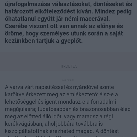
újrafogalmazása választásokat, döntéseket és
határozott elköteleződést kíván. Mindez pedig
óhatatlanul együtt jár némi macerával.
Cserébe viszont ott van annak az előnye és
öröme, hogy személyes utunk során a saját
kezünkben tartjuk a gyeplőt.
A várva várt napsütéssel és nyáridővel szinte
karöltve érkezett meg az emlékeztető: élsz-e a
lehetőséggel és igent mondasz-e a forradalmi
megújulásra; tudatosabban és önazonosabban éled
meg az előtted álló időt, vagy maradsz a régi
kerékvágásban, ahol jobbára továbbra is
kiszolgáltatottnak érezheted magad. A döntést