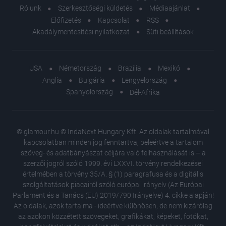
Rólunk
Szerkesztőségi küldetés
Médiaajánlat
Előfizetés
Kapcsolat
RSS
Akadálymentesítési nyilatkozat
Süti beállítások
USA
Németország
Brazília
Mexikó
Anglia
Bulgária
Lengyelország
Spanyolország
Dél-Afrika
© glamour.hu © IndaNext Hungary Kft. Az oldalak tartalmával
kapcsolatban minden jog fenntartva, beleértve a tartalom
szöveg- és adatbányászat céljára való felhasználását is – a
szerzői jogról szóló 1999. évi LXXVI. törvény rendelkezései
értelmében a törvény 35/A. § (1) paragrafusa és a digitális
szolgáltatások piacairól szóló európai irányelv (Az Európai
Parlament és a Tanács (EU) 2019/790 Irányelve) 4. cikke alapján!
Az oldalak, azok tartalma - ideértve különösen, de nem kizárólag
az azokon közzétett szövegeket, grafikákat, képeket, fotókat,