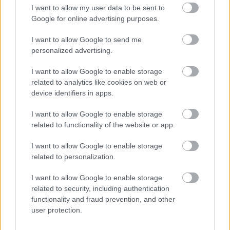
többnyári kalanddal van dolgunk –, de a döntéseink
I want to allow my user data to be sent to
nyomán már egy egészen más pozícióból
Google for online advertising purposes.
tekinthetünk majd az újabb kihívásokra.
Az idei nyár
I want to allow Google to send me
napfordulóját tehát személyes életünk
personalized advertising.
átalakulásának ünnepeként is megélhetjük,
tudatosítva azt is, hogy a külső körülményektől
I want to allow Google to enable storage
függetlenül sosem fogyunk ki a fényből, ha
related to analytics like cookies on web or
önmagunkban hordozzuk azt.
device identifiers in apps.
Most vagy csoda!
I want to allow Google to enable storage
related to functionality of the website or app.
„Azon gondolkodtam, szégyellnem kellene-e most
magam, hogy ennyire jól vagyok” –
mesélte egy
I want to allow Google to enable storage
related to personalization.
másik kliens, aki hosszú évek döntésképtelensége
után szinte egyik napról a másikra határozott arról,
I want to allow Google to enable storage
hogy hallgat a belső hangjára, és akkor is radikálisan
related to security, including authentication
változtat az életén, ha ezáltal kívül kerül a
functionality and fraud prevention, and other
komfortzónáján
, és a lépése nem feltétlenül tetszik
user protection.
majd az érintetteknek a környezetében. Volt, aki