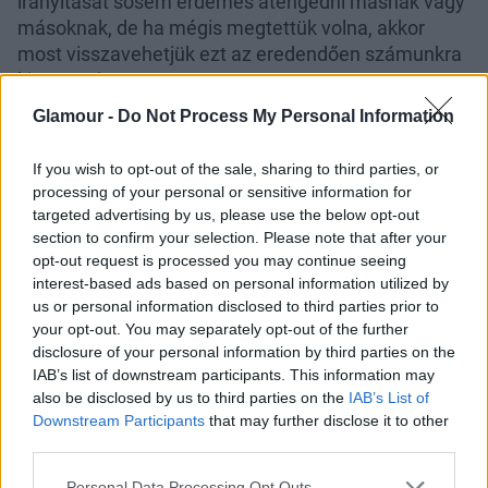
irányítását sosem érdemes átengedni másnak vagy
másoknak, de ha mégis megtettük volna, akkor
most visszavehetjük ezt az eredendően számunkra
kiosztott jogot.
Glamour -
Do Not Process My Personal Information
Többnyári kaland
If you wish to opt-out of the sale, sharing to third parties, or
Ahogyan a
korábbi írásaimban
is utaltam rá: a
processing of your personal or sensitive information for
mostani választásaink, elköteleződéseink,
targeted advertising by us, please use the below opt-out
önfelvállalásaink nem csupán röpke hetekre vagy
section to confirm your selection. Please note that after your
hónapra szólnak. Hosszabb távra alapozhatjuk meg
opt-out request is processed you may continue seeing
az előttünk álló jövőt. Járulékos tapasztalatként az
interest-based ads based on personal information utilized by
idő múlásával való szembesülésre is számíthatunk,
us or personal information disclosed to third parties prior to
ami segíthet abban, hogy komolyan vegyük az
your opt-out. You may separately opt-out of the further
disclosure of your personal information by third parties on the
aktuális lehetőségeket. Még épp csak
IAB’s list of downstream participants. This information may
belekóstoltunk a nyárba, de már közeledik a
also be disclosed by us to third parties on the
IAB’s List of
csúcspont, a legnagyobb teljesség ünnepe, amely
Downstream Participants
that may further disclose it to other
után lassan fogyni kezdenek a nappalok.
third parties.
Ünnepeljük meg az életünket azzal, hogy
Please note that this website/app uses one or more Google
Personal Data Processing Opt Outs