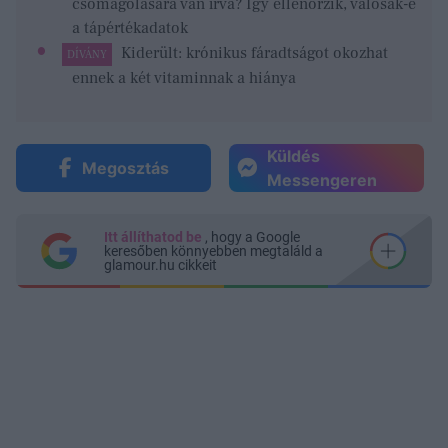
csomagolására van írva? Így ellenőrzik, valósak-e
a tápértékadatok
Kiderült: krónikus fáradtságot okozhat
DÍVÁNY
ennek a két vitaminnak a hiánya
Küldés
Megosztás
Messengeren
Itt állíthatod be
, hogy a Google
keresőben könnyebben megtaláld a
glamour.hu cikkeit