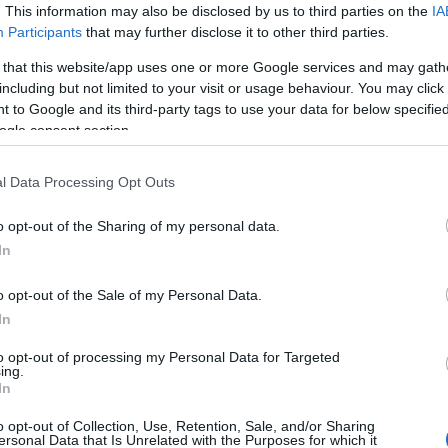
. This information may also be disclosed by us to third parties on the
IA
Participants
that may further disclose it to other third parties.
 that this website/app uses one or more Google services and may gath
including but not limited to your visit or usage behaviour. You may click 
 to Google and its third-party tags to use your data for below specifi
ogle consent section.
l Data Processing Opt Outs
o opt-out of the Sharing of my personal data.
In
o opt-out of the Sale of my Personal Data.
In
a, a benne lévő információk elavultak
to opt-out of processing my Personal Data for Targeted
ing.
In
o opt-out of Collection, Use, Retention, Sale, and/or Sharing
ersonal Data that Is Unrelated with the Purposes for which it
engeren
Pinterest