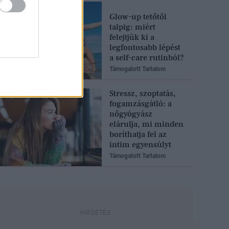
Glow-up tetőtől
talpig: miért
felejtjük ki a
legfontosabb lépést
a self-care rutinból?
Támogatott Tartalom
Stressz, szoptatás,
fogamzásgátló: a
nőgyógyász
elárulja, mi minden
boríthatja fel az
intim egyensúlyt
Támogatott Tartalom