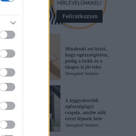
Feliratkozom
Mindenki azt hiszi,
hogy egészségtelen,
pedig a hekk és a
lángos is jót tehe
Támogatott Tartalom
A leggyakoribb
egészségügyi
csapda, amibe nők
ezrei lépnek bele
Támogatott Tartalom