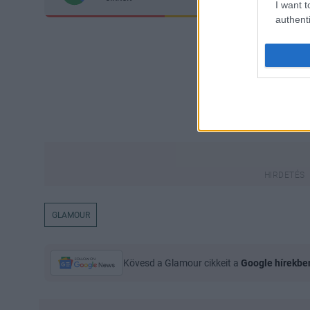
I want t
authenti
GLAMOUR
Kövesd a Glamour cikkeit a
Google hírekbe