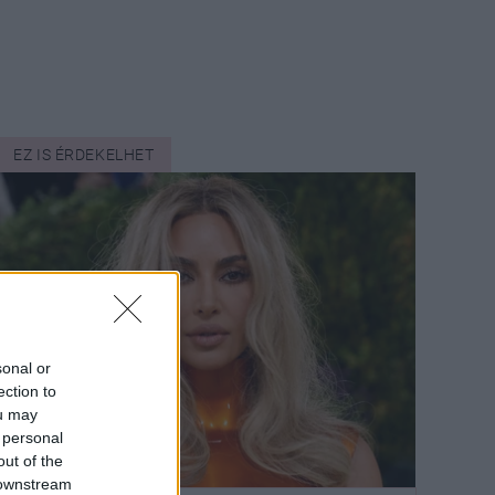
EZ IS ÉRDEKELHET
sonal or
ection to
ou may
 personal
out of the
 downstream