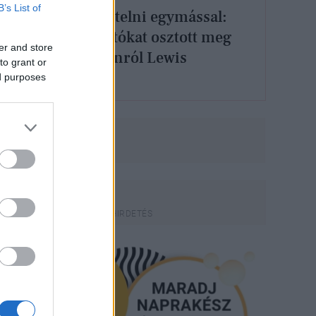
B’s List of
Nem tudnak betelni egymással:
sokatmondó fotókat osztott meg
er and store
Kim Kardashianról Lewis
to grant or
Hamilton
ed purposes