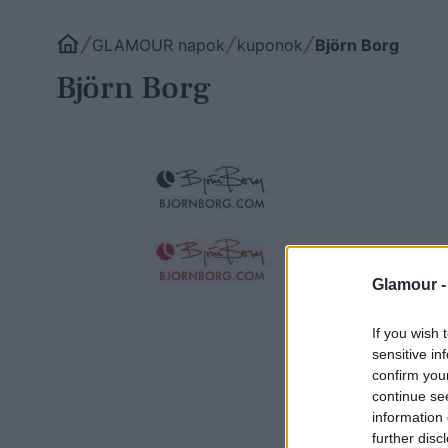
GLAMOUR napok
kuponok
Björn Borg
Björn Borg
Glamour 
If you wish 
sensitive in
confirm you
continue se
information 
further disc