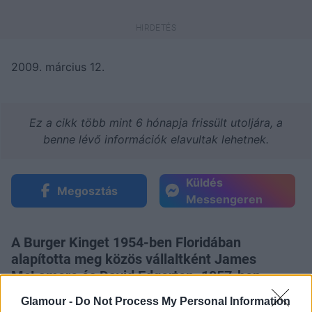
2009. március 12.
Ez a cikk több mint 6 hónapja frissült utoljára, a
benne lévő információk elavultak lehetnek.
Küldés
Megosztás
Messengeren
A Burger Kinget 1954-ben Floridában
alapította meg közös vállaltként James
McLamore és David Edgerton. 1957-ben
vezették be a világhírű Whopper szendvicset,
Glamour -
Do Not Process My Personal Information
amely hamar a cég vezető terméke lett. Ma a