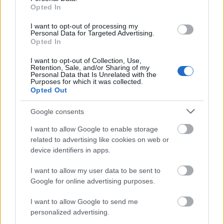
keresőben könnyebben megtaláld a
Opted In
glamour.hu cikkeit
I want to opt-out of processing my
Personal Data for Targeted Advertising.
Opted In
I want to opt-out of Collection, Use,
Retention, Sale, and/or Sharing of my
Personal Data that Is Unrelated with the
Purposes for which it was collected.
Opted Out
Google consents
I want to allow Google to enable storage
related to advertising like cookies on web or
device identifiers in apps.
GLAMOUR
I want to allow my user data to be sent to
Google for online advertising purposes.
Kövesd a Glamour cikkeit a
Google hírekben
is!
I want to allow Google to send me
personalized advertising.