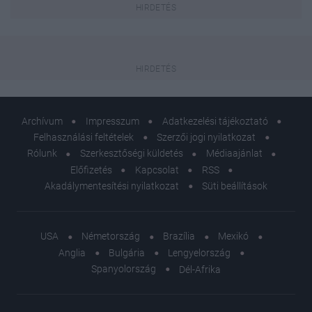
Archívum
Impresszum
Adatkezelési tájékoztató
Felhasználási feltételek
Szerzői jogi nyilatkozat
Rólunk
Szerkesztőségi küldetés
Médiaajánlat
Előfizetés
Kapcsolat
RSS
Akadálymentesítési nyilatkozat
Süti beállítások
USA
Németország
Brazília
Mexikó
Anglia
Bulgária
Lengyelország
Spanyolország
Dél-Afrika