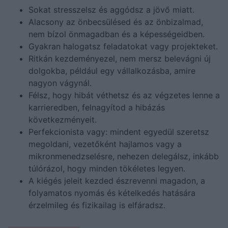
Sokat stresszelsz és aggódsz a jövő miatt.
Alacsony az önbecsülésed és az önbizalmad,
nem bízol önmagadban és a képességeidben.
Gyakran halogatsz feladatokat vagy projekteket.
Ritkán kezdeményezel, nem mersz belevágni új
dolgokba, például egy vállalkozásba, amire
nagyon vágynál.
Félsz, hogy hibát véthetsz és az végzetes lenne a
karrieredben, felnagyítod a hibázás
következményeit.
Perfekcionista vagy: mindent egyedül szeretsz
megoldani, vezetőként hajlamos vagy a
mikronmenedzselésre, nehezen delegálsz, inkább
túlórázol, hogy minden tökéletes legyen.
A kiégés jeleit kezded észrevenni magadon, a
folyamatos nyomás és kételkedés hatására
érzelmileg és fizikailag is elfáradsz.