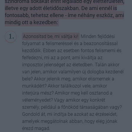
szindróma sokakat érint legalább egy életterületen,
illetve egy adott életidőszakban. De ami ennél is
fontosabb, tehetsz ellene - íme néhány eszköz, ami
mindig ott a kezedben:
Azonosítsd be, mi váltja ki!
Minden fejlődési
folyamat a felismeréssel és a beazonosítással
kezdődik. Ebben az esetben fontos felismerni és
felfedezni, mi az a pont, ami kiváltja az
imposztor jelenséget az életedben. Talán akkor
van jelen, amikor valamilyen új dologba kezdenél
bele? Akkor jelenik meg, amikor elismernek a
munkádért? Akkor találkozol vele, amikor
interjúra mész? Amikor meg kell osztanod a
véleményedet? Vagy amikor egy konkrét
személy, például a főnököd társaságában vagy?
Gondold át, mi indítja be azokat az érzéseidet,
amelyek meggátolnak abban, hogy elég jónak
érezd magad.