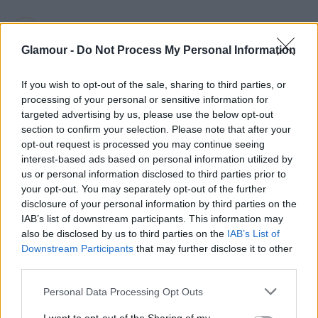
Változtasd meg a gondolkodásmódodat és az
“érzésmódodat”!
Tegyük fel, rendelkezel egy
Glamour -
Do Not Process My Personal Information
varázspálcával, amit ha megsuhintasz a
levegőben, feloldódik az imposztor szindrómád
If you wish to opt-out of the sale, sharing to third parties, or
és teljesen megszűnik létezni. Hazamész, a nap
processing of your personal or sensitive information for
targeted advertising by us, please use the below opt-out
végén pedig boldogan elalszol a kényelmes,
section to confirm your selection. Please note that after your
puha ágyadban, és amikor reggel felébredsz, már
opt-out request is processed you may continue seeing
egy új ember köszönt vissza a tükörből.
Mit
interest-based ads based on personal information utilized by
látsz? Mi változott? Hogyan érzed magad?
us or personal information disclosed to third parties prior to
Milyen az a személy, aki nem is sejti, mi lehet az
your opt-out. You may separately opt-out of the further
imposztor szindróma? Milyen az új éned, aki
disclosure of your personal information by third parties on the
magabiztos, magas az önbecsülése és tudja,
IAB’s list of downstream participants. This information may
also be disclosed by us to third parties on the
IAB’s List of
hogy minden egyes nap, amikor a karrierjében
Downstream Participants
that may further disclose it to other
helyt áll, valódi értéket teremt a munkájával? Írd
third parties.
le, milyen az ideális helyzet, milyen vagy te, és
milyen érzés így megélni a mindennapokat
Please note that this website/app uses one or more Google
Personal Data Processing Opt Outs
reggeltől estig.
Játssz el ezzel a gondolattal,
services and may gather and store information including but