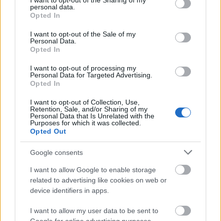
not limited to your visit or usage behaviour. You may click to
I want to opt-out of the Sharing of my
vizualizáld és őrizd meg ezt az érzést magadban
personal data.
grant or deny consent to Google and its third-party tags to
a nap során, és kezdj el úgy viselkedni és
Opted In
use your data for below specified purposes in below Google
cselekedni, ahogyan ez az ideális állapotban élő
consent section.
I want to opt-out of the Sale of my
személy tenné. Végezd el ezt a gyakorlatot
Personal Data.
minden nap legalább egy hónapon keresztül és
Opted In
dokumentáld, milyen eredményeket érsz el a nap
I want to opt-out of processing my
során. Vezesd naplóban, mire vagy büszke és
Personal Data for Targeted Advertising.
Opted In
miért vagy hálás az adott napon.
I want to opt-out of Collection, Use,
Retention, Sale, and/or Sharing of my
Az egyik legjobb módja annak, hogy legyőzd az
Personal Data that Is Unrelated with the
Purposes for which it was collected.
imposztor szindrómádat, ha a félelmeid és
Opted Out
kételyeid ellenére is cselekszel és belevágsz a
tevékenységbe:
elindítod a vállalkozásodat, új
Google consents
állásokat pályázol meg, belevágsz egy új
I want to allow Google to enable storage
projektbe. Ha a kétségeid ellenére cselekedni
related to advertising like cookies on web or
kezdesz, tapasztalatokat szerzel, és minél több
device identifiers in apps.
tapasztalatot szerzel, annál könnyebben tudsz
megbizonyosodni arról, hogy valóban tudsz
I want to allow my user data to be sent to
értéket teremteni a munkahelyeden vagy az