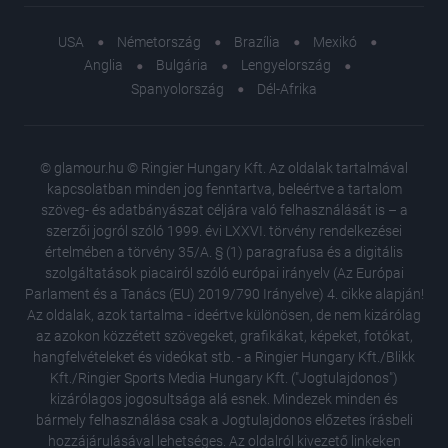
USA
Németország
Brazília
Mexikó
Anglia
Bulgária
Lengyelország
Spanyolország
Dél-Afrika
© glamour.hu © Ringier Hungary Kft. Az oldalak tartalmával
kapcsolatban minden jog fenntartva, beleértve a tartalom
szöveg- és adatbányászat céljára való felhasználását is – a
szerzői jogról szóló 1999. évi LXXVI. törvény rendelkezései
értelmében a törvény 35/A. § (1) paragrafusa és a digitális
szolgáltatások piacairól szóló európai irányelv (Az Európai
Parlament és a Tanács (EU) 2019/790 Irányelve) 4. cikke alapján!
Az oldalak, azok tartalma - ideértve különösen, de nem kizárólag
az azokon közzétett szövegeket, grafikákat, képeket, fotókat,
hangfelvételeket és videókat stb. - a Ringier Hungary Kft./Blikk
Kft./Ringier Sports Media Hungary Kft. ("Jogtulajdonos")
kizárólagos jogosultsága alá esnek. Mindezek minden és
bármely felhasználása csak a Jogtulajdonos előzetes írásbeli
hozzájárulásával lehetséges. Az oldalról kivezető linkeken