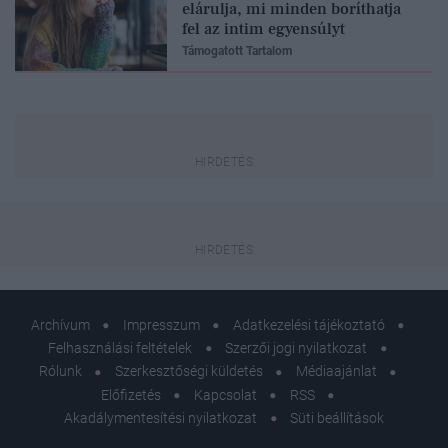
elárulja, mi minden boríthatja
fel az intim egyensúlyt
Támogatott Tartalom
Archívum
Impresszum
Adatkezelési tájékoztató
Felhasználási feltételek
Szerzői jogi nyilatkozat
Rólunk
Szerkesztőségi küldetés
Médiaajánlat
Előfizetés
Kapcsolat
RSS
Akadálymentesítési nyilatkozat
Süti beállítások