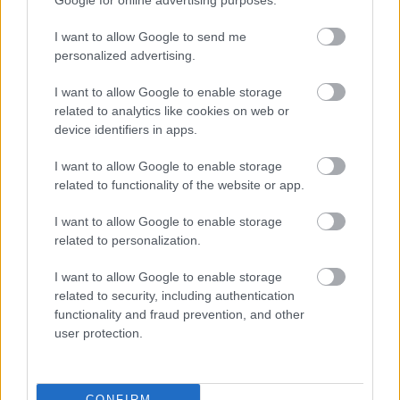
Google for online advertising purposes.
ügyfeleidnek, ha vállalkozó vagy. A
I want to allow Google to send me
tapasztalatok által folyamatosan visszajelzést
personalized advertising.
kapsz majd, hogy jó úton haladsz és szükség
van arra, amit csinálsz.
Cselekedj sokat és
I want to allow Google to enable storage
szerezz minél több és minél változatosabb
related to analytics like cookies on web or
tapasztalatot azon a területen, ahol úgy érzed,
device identifiers in apps.
nem vagy elég jó.
Meglátod, hogy az élet
visszaigazol majd és észre fogod venni, hogy
I want to allow Google to enable storage
related to functionality of the website or app.
sokkal jobban teljesítesz, mint gondolnád.
I want to allow Google to enable storage
Fókuszálj mindig a következő lépésre, feladatra!
related to personalization.
Az imposztor szindróma azért olyan veszélyes,
I want to allow Google to enable storage
ha előre akarsz lépni a karrieredben, mert
related to security, including authentication
meggátol a cselekvésben. Ha úgy érzed, egy
functionality and fraud prevention, and other
ilyen mentális-lelki akadályba ütköztél és nem
user protection.
tudod, mit tegyél, akkor egyszerűen csak
fókuszálj a következő lépésre.
Ha például kezdő
vállalkozó vagy, természetes, hogy nem tudsz
CONFIRM