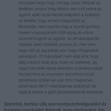
könyvben leírja, hogy volt egy olyan időszak az
életében, amikor még felkelni sem volt kedve az
ágyból, ezért azzal kezdte beépíteni a szabályt
az életébe, hogy amikor megszólalt az
ébresztője, nem nyomta meg a szundi gombot,
hanem visszaszámolt öttől egyig, és utána
azonnal kiugrott az ágyból. Az ötmásodperces
szabály azért működik annyira jól, mert nem
hagy időt az agyadnak arra, hogy kifogásokat
generáljon. Öt másodperc nem elég arra, hogy
elég indokot találj arra, miért ne cselekedj, így
végül kénytelen leszel elkezdeni a tevékenységet.
Ha bármikor az imposztor szindróma kínzó
gondolatai próbálnak utat törni maguknak,
alkalmazd Mel 5 másodperces szabályát, és
vágd el ezeket a gátló gondolatokat és érzéseket.
Szerzőnk, Kertész Lilla szervezetpszichológusként és
business coach-ként dolgozik, hogy startupokat, kis-