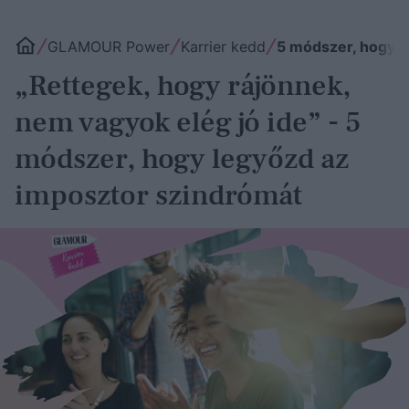
GLAMOUR Power
Karrier kedd
5 módszer, hogy l
„Rettegek, hogy rájönnek,
nem vagyok elég jó ide” - 5
módszer, hogy legyőzd az
imposztor szindrómát