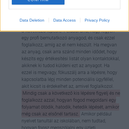
mindent előre megtervezni és nem mindig tudod,
hogyan alakul majd a marketing vagy az
értékesítési folyamat. Tudatosítsd magadban,
Data Deletion
Data Access
Privacy Policy
hogy ez teljesen rendben van és fókuszálj mindig
a következő lépésre. Például arra, hogy legyen
egy profi bemutatkozó anyagod, és csak ezzel
foglalkozz, amíg az el nem készült. Ha megvan
az anyag, csak arra szánd minden idődet, hogy
készíts egy értékesítési listát olyan kontaktokkal,
akiknek ki tudod küldeni ezt az anyagot. Ha
ezzel is megvagy, fókuszálj arra a lépésre, hogy
kapcsolatba lépj minden potenciális ügyféllel,
akit kicsit is érdekelhet az, amivel foglalkozol.
Mindig csak a következő kis lépésre figyelj és ne
foglalkozz azzal, hogyan fogod megoldani egy
folyamat ötödik, hatodik, hetedik lépését, amikor
még csak az elsőnél tartasz.
Amikor például
nyelvet tanultál az iskolában, nem tudtad,
hogyan fogsz megszólalni egy üzleti