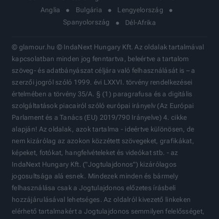
Anglia
Bulgária
Lengyelország
Spanyolország
Dél-Afrika
© glamour.hu © IndaNext Hungary Kft. Az oldalak tartalmával
kapcsolatban minden jog fenntartva, beleértve a tartalom
szöveg- és adatbányászat céljára való felhasználását is – a
szerzői jogról szóló 1999. évi LXXVI. törvény rendelkezései
értelmében a törvény 35/A. § (1) paragrafusa és a digitális
szolgáltatások piacairól szóló európai irányelv (Az Európai
Parlament és a Tanács (EU) 2019/790 Irányelve) 4. cikke
alapján! Az oldalak, azok tartalma - ideértve különösen, de
nem kizárólag az azokon közzétett szövegeket, grafikákat,
képeket, fotókat, hangfelvételeket és videókat stb. - az
IndaNext Hungary Kft. ("Jogtulajdonos") kizárólagos
jogosultsága alá esnek. Mindezek minden és bármely
felhasználása csak a Jogtulajdonos előzetes írásbeli
hozzájárulásával lehetséges. Az oldalról kivezető linkeken
elérhető tartalmakért a Jogtulajdonos semmilyen felelősséget,