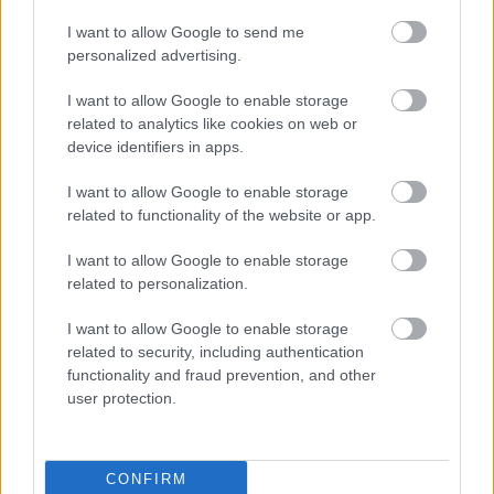
További cikkeink
I want to allow Google to send me
personalized advertising.
KULTÚRA
7 közönségkedvenc sorozatkarakter, akit
I want to allow Google to enable storage
egyetlen döntéssel nézők millióival
related to analytics like cookies on web or
utáltattak meg
device identifiers in apps.
KULTÚRA
Babarczy Eszter: „Egy kultúrát minősít az,
I want to allow Google to enable storage
hogy milyen benne szülni és milyen benne
related to functionality of the website or app.
meghalni”
KULTÚRA
Hegedűs Andrea textilművész:
I want to allow Google to enable storage
related to personalization.
„Elhatároztam, hogy hazajövök és nem
fogok siránkozni”
KULTÚRA
I want to allow Google to enable storage
„Gyerekként az volt az álmom, hogy egy
related to security, including authentication
functionality and fraud prevention, and other
legyek a sok közül” - interjú a Nem én
user protection.
vagyok című film rendezőjével
ÖSSZES CIKK
CONFIRM