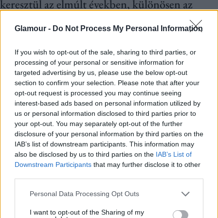
keresztül az elmúlt években, különösen az
olyan népszerű univerzumokban, mint a Star
Glamour -
Do Not Process My Personal Information
Wars és a Marvel.
If you wish to opt-out of the sale, sharing to third parties, or
John Wick, Kylo Ren, Loki - napjaink népszerű
processing of your personal or sensitive information for
targeted advertising by us, please use the below opt-out
antihősei, akikért már-már többen rajongunk,
section to confirm your selection. Please note that after your
mint a mozik jófiúiért. Ez csak az utóbbi
opt-out request is processed you may continue seeing
interest-based ads based on personal information utilized by
évtizedekben van így, jól mutatja hát a
us or personal information disclosed to third parties prior to
társadalom hozzáállásában történt változást az
your opt-out. You may separately opt-out of the further
disclosure of your personal information by third parties on the
erkölcsi kérdésekhez. Ahhoz, hogy megértsük,
IAB’s list of downstream participants. This information may
minek köszönhetően lettek ünnepelt karakterek,
also be disclosed by us to third parties on the
IAB’s List of
Downstream Participants
that may further disclose it to other
előbb fel kell térképeznünk azt, milyen alakok is
third parties.
valójában az antihősök.
Please note that this website/app uses one or more Google
Personal Data Processing Opt Outs
services and may gather and store information including but
Ki az antihős?
not limited to your visit or usage behaviour. You may click to
I want to opt-out of the Sharing of my