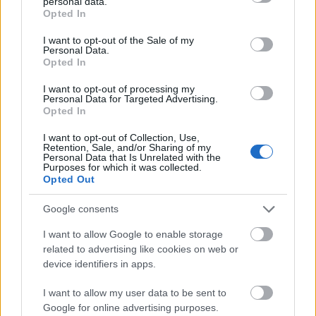
personal data.
grant or deny consent to Google and its third-party tags to
Opted In
use your data for below specified purposes in below Google
consent section.
I want to opt-out of the Sale of my
Personal Data.
Opted In
I want to opt-out of processing my
Personal Data for Targeted Advertising.
Opted In
I want to opt-out of Collection, Use,
Retention, Sale, and/or Sharing of my
Personal Data that Is Unrelated with the
Purposes for which it was collected.
Opted Out
Google consents
I want to allow Google to enable storage
related to advertising like cookies on web or
device identifiers in apps.
I want to allow my user data to be sent to
Google for online advertising purposes.