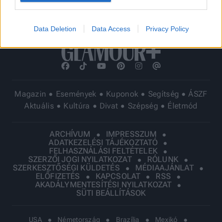
Data Deletion
Data Access
Privacy Policy
Magazin
Események
Kuponok
Segítség
ÁSZF
Aktuális
Kultúra
Divat
Szépség
Életmód
ARCHÍVUM
IMPRESSZUM
ADATKEZELÉSI TÁJÉKOZTATÓ
FELHASZNÁLÁSI FELTÉTELEK
SZERZŐI JOGI NYILATKOZAT
RÓLUNK
SZERKESZTŐSÉGI KÜLDETÉS
MÉDIAAJÁNLAT
ELŐFIZETÉS
KAPCSOLAT
RSS
AKADÁLYMENTESÍTÉSI NYILATKOZAT
SÜTI BEÁLLÍTÁSOK
USA
Németország
Brazília
Mexikó