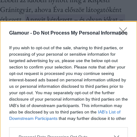
Gránitgyár, ahova Éva először látogatóként
érkezett.
Annyit kérdezett – és olyan jókat –,
hogy végül felvették dolgozni. Feladata az volt,
Glamour -
Do Not Process My Personal Information
hogy meglássa és megmutassa a szépet a
tömeggyártásban: prototípusokat tervezett,
If you wish to opt-out of the sale, sharing to third parties, or
processing of your personal or sensitive information for
amelyek aztán számtalan magyar háztartásban
targeted advertising by us, please use the below opt-out
megjelentek.
Első önálló darabjai előbb
section to confirm your selection. Please note that after your
opt-out request is processed you may continue seeing
budapesti, majd külföldi kiállításokra kerültek;
interest-based ads based on personal information utilized by
az 1920-as évek közepén a philadelphiai vásáron
us or personal information disclosed to third parties prior to
your opt-out. You may separately opt-out of the further
is dicséretet kaptak a mindössze húszéves tervező
disclosure of your personal information by third parties on the
tárgyai.
IAB’s list of downstream participants. This information may
also be disclosed by us to third parties on the
IAB’s List of
Downstream Participants
that may further disclose it to other
Generációja szabadon gondolkodó tagjaihoz
third parties.
hasonlóan Striker Éva sem tudott belenyugodni
Please note that this website/app uses one or more Google
Personal Data Processing Opt Outs