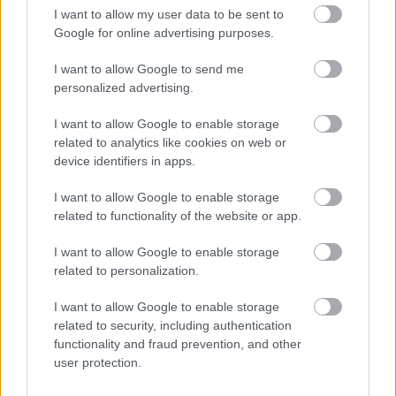
magánzárka mélyére
I want to allow my user data to be sent to
Google for online advertising purposes.
Két évvel később Éva újabb merész döntést
I want to allow Google to send me
personalized advertising.
hozott, és a Szovjetunióba költözött – az eredeti
tervek szerint csak néhány hónapra. Kezdetben
I want to allow Google to enable storage
related to analytics like cookies on web or
minden biztatóan alakult: Leningrádban állást
device identifiers in apps.
kapott a Lomonoszov porcelángyárban, majd a
I want to allow Google to enable storage
Dnyeper-vidéki üveggyárak és a Dulevo
related to functionality of the website or app.
porcelángyár következtek. 1935-ben a szovjet
I want to allow Google to enable storage
porcelán- és üvegipar művészeti irányításában
related to personalization.
kapott kulcsszerepet; pályája talán legsűrűbb
I want to allow Google to enable storage
éveit töltötte ekkor a gyorsan változó
related to security, including authentication
functionality and fraud prevention, and other
Szovjetunióban.
user protection.