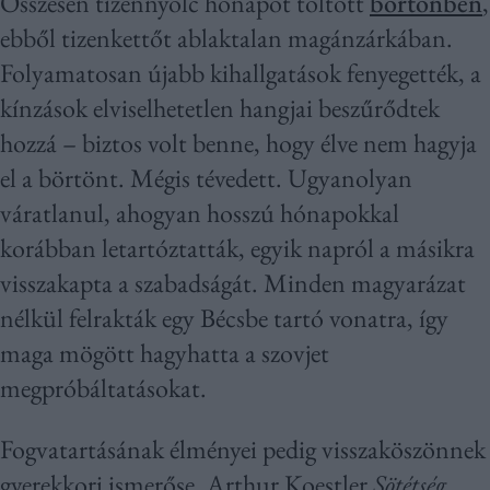
Összesen tizennyolc hónapot töltött
börtönben
,
ebből tizenkettőt ablaktalan magánzárkában.
Folyamatosan újabb kihallgatások fenyegették, a
kínzások elviselhetetlen hangjai beszűrődtek
hozzá – biztos volt benne, hogy élve nem hagyja
el a börtönt. Mégis tévedett. Ugyanolyan
váratlanul, ahogyan hosszú hónapokkal
korábban letartóztatták, egyik napról a másikra
visszakapta a szabadságát. Minden magyarázat
nélkül felrakták egy Bécsbe tartó vonatra, így
maga mögött hagyhatta a szovjet
megpróbáltatásokat.
Fogvatartásának élményei pedig visszaköszönnek
gyerekkori ismerőse, Arthur Koestler
Sötétség