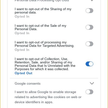
a Horthy-korszak Budapestjét jellemző szellemi
services and may gather and store information including but
not limited to your visit or usage behaviour. You may click to
I want to opt-out of the Sharing of my
beszűkülésbe. Németországba költözött, ahol
personal data.
grant or deny consent to Google and its third-party tags to
Opted In
több gyárban is tervezett, majd az 1930-as évek
use your data for below specified purposes in below Google
consent section.
I want to opt-out of the Sale of my
pezsgő Berlinjében talált otthonra –
Personal Data.
Opted In
nagybátyjához, Polányi Mihály fizikushoz és
Moholy-Nagy Lászlóhoz hasonlóan. Ahogy a
I want to opt-out of processing my
Personal Data for Targeted Advertising.
Opted In
környezete változott, úgy alakult át a stílusa is:
az egykori fészerben kiégetett, színes, virágos
I want to opt-out of Collection, Use,
Retention, Sale, and/or Sharing of my
darabokat felváltotta a visszafogott,
Personal Data that Is Unrelated with the
Purposes for which it was collected.
funkcionális egyszerűség. A kor modern
Opted Out
irányzatai hatottak rá, mégis már egészen
Google consents
fiatalon a saját útját kereste.
I want to allow Google to enable storage
related to advertising like cookies on web or
Az igazgatói székből a
device identifiers in apps.