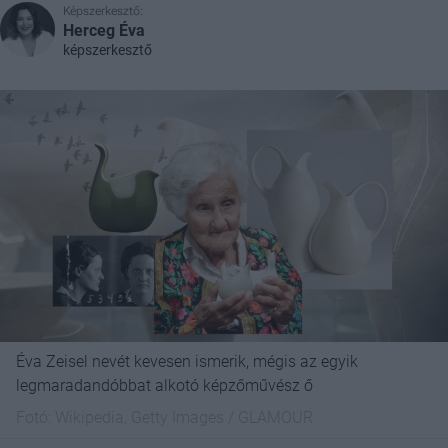
Képszerkesztő:
Herceg Éva
képszerkesztő
Éva Zeisel nevét kevesen ismerik, mégis az egyik
legmaradandóbbat alkotó képzőművész ő
Fotó:
Wikipedia, Getty Images / GLAMOUR