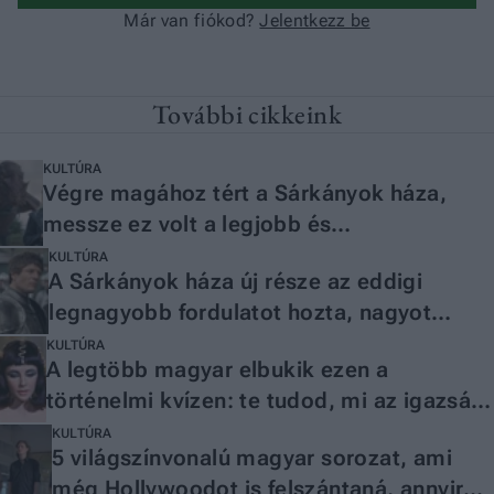
További cikkeink
KULTÚRA
Végre magához tért a Sárkányok háza,
messze ez volt a legjobb és
leglátványosabb epizód a harmadik
KULTÚRA
A Sárkányok háza új része az eddigi
évadban
legnagyobb fordulatot hozta, nagyot
kockáztatott a sorozat
KULTÚRA
A legtöbb magyar elbukik ezen a
történelmi kvízen: te tudod, mi az igazság,
és mi hollywoodi ferdítés?
KULTÚRA
5 világszínvonalú magyar sorozat, ami
még Hollywoodot is felszántaná, annyira