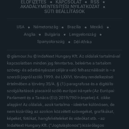
ELŐFIZETÉS
KAPCSOLAT
RSS
AKADÁLYMENTESÍTÉSI NYILATKOZAT
SÜTI BEÁLLÍTÁSOK
USA
Németország
Brazília
Mexikó
Anglia
Bulgária
Lengyelország
Spanyolország
Dél-Afrika
© glamour.hu © IndaNext Hungary Kft. Az oldalak tartalmával
kapcsolatban minden jog fenntartva, beleértve a tartalom
szöveg- és adatbányászat céljára való felhasználását is – a
szerzői jogról szóló 1999. évi LXXVI. törvény rendelkezései
értelmében a törvény 35/A. § (1) paragrafusa és a digitális
szolgáltatások piacairól szóló európai irányelv (Az Európai
Parlament és a Tanács (EU) 2019/790 Irányelve) 4. cikke
alapján! Az oldalak, azok tartalma - ideértve különösen, de
nem kizárólag az azokon közzétett szövegeket, grafikákat,
képeket, fotókat, hangfelvételeket és videókat stb. - az
IndaNext Hungary Kft. ("Jogtulajdonos") kizárólagos