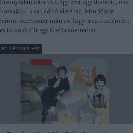
bizonytalanabbá vált. Így Éva úgy döntött, ő is
hozzájárul a család túléléséhez. Mindössze
három szemeszter után otthagyta az akadémiát,
és inasnak állt egy fazekasmesterhez.