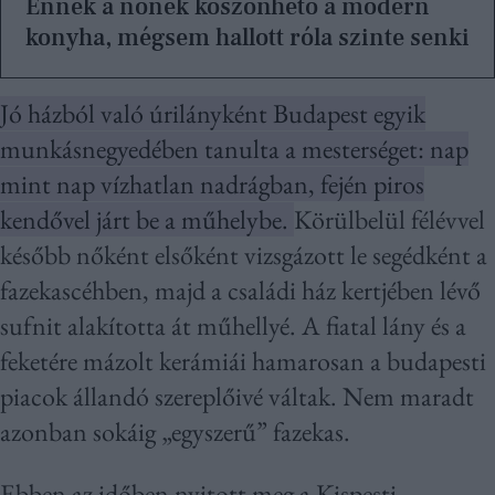
Ennek a nőnek köszönhető a modern
konyha, mégsem hallott róla szinte senki
Jó házból való úrilányként Budapest egyik
munkásnegyedében tanulta a mesterséget: nap
mint nap vízhatlan nadrágban, fején piros
kendővel járt be a műhelybe.
Körülbelül félévvel
később nőként elsőként vizsgázott le segédként a
fazekascéhben, majd a családi ház kertjében lévő
sufnit alakította át műhellyé. A fiatal lány és a
feketére mázolt kerámiái hamarosan a budapesti
piacok állandó szereplőivé váltak. Nem maradt
azonban sokáig „egyszerű” fazekas.
Ebben az időben nyitott meg a Kispesti