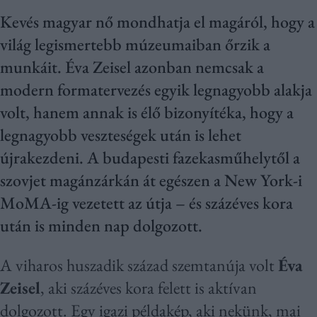
Kevés magyar nő mondhatja el magáról, hogy a
világ legismertebb múzeumaiban őrzik a
munkáit. Éva Zeisel azonban nemcsak a
modern formatervezés egyik legnagyobb alakja
volt, hanem annak is élő bizonyítéka, hogy a
legnagyobb veszteségek után is lehet
újrakezdeni. A budapesti fazekasműhelytől a
szovjet magánzárkán át egészen a New York-i
MoMA-ig vezetett az útja – és százéves kora
után is minden nap dolgozott.
A viharos huszadik század szemtanúja volt
Éva
Zeisel
, aki százéves kora felett is aktívan
dolgozott. Egy igazi példakép, aki nekünk, mai