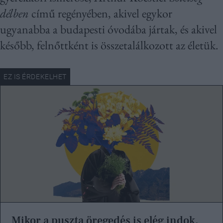
délben
című regényében, akivel egykor
ugyanabba a budapesti óvodába jártak, és akivel
később, felnőttként is összetalálkozott az életük.
Mikor a puszta öregedés is elég indok,