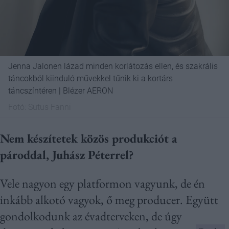
Jenna Jalonen lázad minden korlátozás ellen, és szakrális
táncokból kiinduló művekkel tűnik ki a kortárs
táncszíntéren | Blézer AERON
Fotó:
Sutus Fanni
Nem készítetek közös produkciót a
pároddal, Juhász Péterrel?
Vele nagyon egy platformon vagyunk, de én
inkább alkotó vagyok, ő meg producer. Együtt
gondolkodunk az évadterveken, de úgy