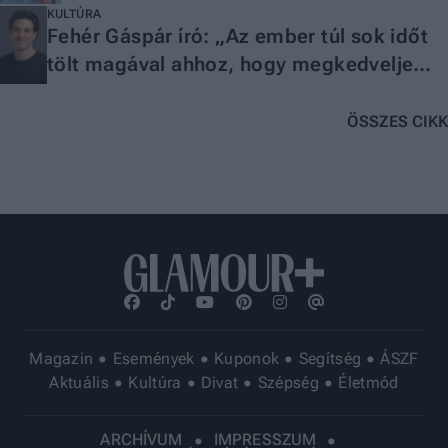
KULTÚRA
Fehér Gáspár író: „Az ember túl sok időt
tölt magával ahhoz, hogy megkedvelje
önmagát”
ÖSSZES CIKK
Magazin
Események
Kuponok
Segítség
ÁSZF
Aktuális
Kultúra
Divat
Szépség
Életmód
ARCHÍVUM
IMPRESSZUM