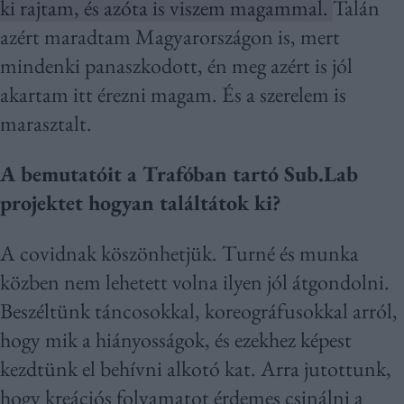
ki rajtam, és azóta is viszem magammal.
Talán
azért maradtam Magyarországon is, mert
mindenki panaszkodott, én meg azért is jól
akartam itt érezni magam. És a szerelem is
marasztalt.
A bemutatóit a Trafóban tartó Sub.Lab
projektet hogyan találtátok ki?
A covidnak köszönhetjük. Turné és munka
közben nem lehetett volna ilyen jól átgondolni.
Beszéltünk táncosokkal, koreográfusokkal arról,
hogy mik a hiányosságok, és ezekhez képest
kezdtünk el behívni alkotó kat. Arra jutottunk,
hogy kreációs folyamatot érdemes csinálni a