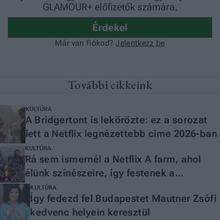
További cikkeink
KULTÚRA
A Bridgertont is lekörözte: ez a sorozat
lett a Netflix legnézettebb címe 2026-ban
KULTÚRA
Rá sem ismernél a Netflix A farm, ahol
élünk színészeire, így festenek a
valóságban
KULTÚRA
Így fedezd fel Budapestet Mautner Zsófi
kedvenc helyein keresztül