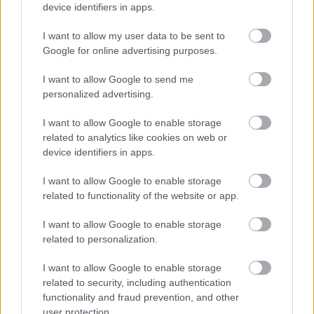
device identifiers in apps.
A mozgás az mozgás, mindegy, ki csinálja, engem
I want to allow my user data to be sent to
Google for online advertising purposes.
az érdekel, hogyan.
A mozdulatoknak nincs
copyrightja, ha utánzol is, a tested egy filter,
I want to allow Google to send me
personalized advertising.
amin keresztül az már nem ugyanaz. Egyébként
balett-táncos vagyok papíron, csak tizenöt év
I want to allow Google to enable storage
related to analytics like cookies on web or
után, amikor kezdtem megkérdő jelezni
device identifiers in apps.
dolgokat, kétdimenzióssá vált számomra a
I want to allow Google to enable storage
műfaj. Amikor volt lehetőségem dolgozni más
related to functionality of the website or app.
táncformákkal, megéreztem, mi az, ami jobban
I want to allow Google to enable storage
feltölt.
related to personalization.
I want to allow Google to enable storage
Az a versenyhelyzet, amibe beleraknak egy
related to security, including authentication
balettiskolán belül, az kvázi nem változik meg
functionality and fraud prevention, and other
user protection.