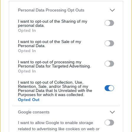
néptáncokhoz, inkább maga a mozgás érdekel.
Please note that this website/app uses one or more Google
De nem gondolom, hogy ettől ne lenne jogom
Personal Data Processing Opt Outs
services and may gather and store information including but
foglalkozni velük. A Ring című előadásom
not limited to your visit or usage behaviour. You may click to
I want to opt-out of the Sharing of my
personal data.
grant or deny consent to Google and its third-party tags to
esetében például a körtánc forma érdekelt és
Opted In
use your data for below specified purposes in below Google
több népcsoport tradícióit vizsgáltam. A
consent section.
I want to opt-out of the Sale of my
Personal Data.
lépésformákat meg azt, hogyan jelenik meg a
Opted In
tánc a nem szociális terekben.
I want to opt-out of processing my
Personal Data for Targeted Advertising.
Opted In
Körtánc mindenhol van, de mindenhol egy
I want to opt-out of Collection, Use,
kicsit más. Ilyenkor kutatok, filmet nézek,
Retention, Sale, and/or Sharing of my
Personal Data that Is Unrelated with the
magam is járok táncolni partikra, ahol
Purposes for which it was collected.
Opted Out
megjelennek a körtánc szabadabb formái.
Google consents
Nincs is olyan stílus, amihez kötődsz? A
I want to allow Google to enable storage
balettel sem azonosulsz már?
related to advertising like cookies on web or