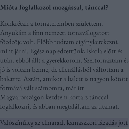
Mióta foglalkozol mozgással, tánccal?
Konkrétan a tornateremben születtem.
Anyukám a finn nemzeti tornaválogatott
főedzője volt. Előbb tudtam cigánykerekezni,
mint járni. Egész nap edzettünk, iskola előtt és
után, ebből állt a gyerekkorom. Szertornáztam és
jó is voltam benne, de ellenállásból váltottam a
balettre. Aztán, amikor a balett is nagyon kötött
formává vált számomra, már itt
Magyarországon kezdtem kortárs tánccal
foglalkozni, és abban megtaláltam az utamat.
Valószínűleg az elmaradt kamaszkori lázadás jött