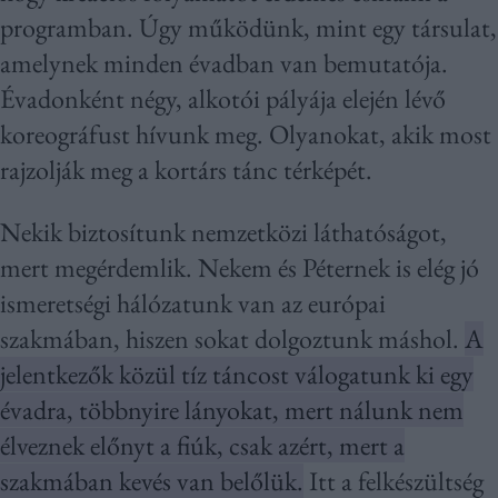
programban. Úgy működünk, mint egy társulat,
amelynek minden évadban van bemutatója.
Évadonként négy, alkotói pályája elején lévő
koreográfust hívunk meg. Olyanokat, akik most
rajzolják meg a kortárs tánc térképét.
Nekik biztosítunk nemzetközi láthatóságot,
mert megérdemlik. Nekem és Péternek is elég jó
ismeretségi hálózatunk van az európai
szakmában, hiszen sokat dolgoztunk máshol.
A
jelentkezők közül tíz táncost válogatunk ki egy
évadra, többnyire lányokat, mert nálunk nem
élveznek előnyt a fiúk, csak azért, mert a
szakmában kevés van belőlük.
Itt a felkészültség