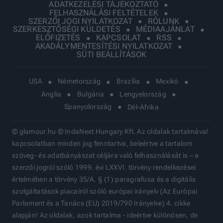
ADATKEZELÉSI TÁJÉKOZTATÓ
FELHASZNÁLÁSI FELTÉTELEK
SZERZŐI JOGI NYILATKOZAT
RÓLUNK
SZERKESZTŐSÉGI KÜLDETÉS
MÉDIAAJÁNLAT
ELŐFIZETÉS
KAPCSOLAT
RSS
AKADÁLYMENTESÍTÉSI NYILATKOZAT
SÜTI BEÁLLÍTÁSOK
USA
Németország
Brazília
Mexikó
Anglia
Bulgária
Lengyelország
Spanyolország
Dél-Afrika
© glamour.hu © IndaNext Hungary Kft. Az oldalak tartalmával
kapcsolatban minden jog fenntartva, beleértve a tartalom
szöveg- és adatbányászat céljára való felhasználását is – a
szerzői jogról szóló 1999. évi LXXVI. törvény rendelkezései
értelmében a törvény 35/A. § (1) paragrafusa és a digitális
szolgáltatások piacairól szóló európai irányelv (Az Európai
Parlament és a Tanács (EU) 2019/790 Irányelve) 4. cikke
alapján! Az oldalak, azok tartalma - ideértve különösen, de