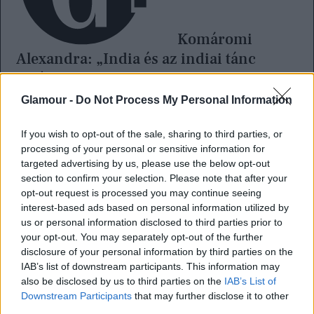
Komáromi
Alexandra: „India és az indiai tánc
segített abban, hogy elfogadjam roma
származásomat”
Glamour -
Do Not Process My Personal Information
If you wish to opt-out of the sale, sharing to third parties, or
A két világ hogy van jelen az életedben? A
processing of your personal or sensitive information for
targeted advertising by us, please use the below opt-out
szakrális táncoknak, amiket a két legutóbbi
section to confirm your selection. Please note that after your
díjnyertes produkciódban – Ring, Halo –
opt-out request is processed you may continue seeing
interest-based ads based on personal information utilized by
láthattunk, merre vannak a gyökerei?
us or personal information disclosed to third parties prior to
your opt-out. You may separately opt-out of the further
A finn kultúrával most nem foglalkozom és nem
disclosure of your personal information by third parties on the
IAB’s list of downstream participants. This information may
is járok annyit haza, amire anyám mindig
also be disclosed by us to third parties on the
IAB’s List of
emlékeztet. Nincs nemzeti kötődésem a
Downstream Participants
that may further disclose it to other
third parties.