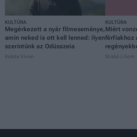
KULTÚRA
KULTÚRA
Megérkezett a nyár filmeseménye,
Miért vonz
amin neked is ott kell lenned: ilyen
férfiakhoz
szerintünk az Odüsszeia
regényekb
Rakita Vivien
Szabó Liliom