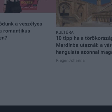
ódunk a veszélyes
 a romantikus
KULTÚRA
en?
10 tipp ha a törökorszá
Mardinba utaznál: a vá
hangulata azonnal mag
Rieger Johanna