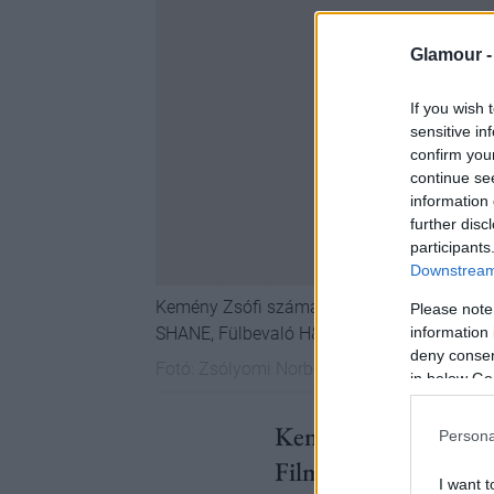
Glamour 
If you wish 
sensitive in
confirm you
continue se
information 
further disc
participants
Downstream 
Kemény Zsófi számára az írás mint cselekvés
Please note
information 
SHANE, Fülbevaló H&M
deny consent
Fotó:
Zsólyomi Norbert
in below Go
Kemény Zsófi húszéve
Persona
Filmművészeti Egyete
I want t