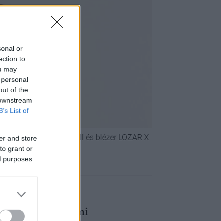
sonal or
ection to
ou may
 personal
out of the
 downstream
B’s List of
atti szorongást | Overall és blézer LOZAR X
er and store
to grant or
ed purposes
nház- és
ltak rá az egyetemi