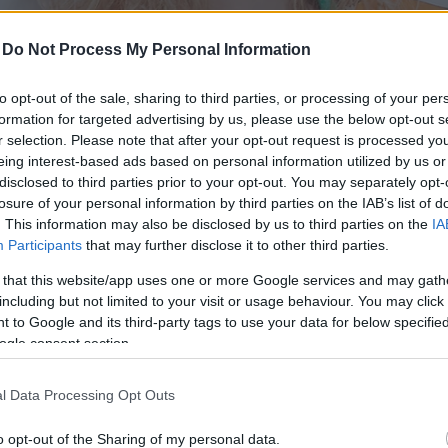
-
Do Not Process My Personal Information
to opt-out of the sale, sharing to third parties, or processing of your per
formation for targeted advertising by us, please use the below opt-out s
r selection. Please note that after your opt-out request is processed y
eing interest-based ads based on personal information utilized by us or
disclosed to third parties prior to your opt-out. You may separately opt-
losure of your personal information by third parties on the IAB’s list of
. This information may also be disclosed by us to third parties on the
IA
Participants
that may further disclose it to other third parties.
, valamelyest gyógyítja az átélt frusztráció és tehetetlenség mi
 that this website/app uses one or more Google services and may gath
including but not limited to your visit or usage behaviour. You may click 
 to Google and its third-party tags to use your data for below specifi
ogle consent section.
sen kezdte a pályáját, most harmincéves. A Szí
l Data Processing Opt Outs
mre járt a modellváltás idején. Nagy hatással vo
o opt-out of the Sharing of my personal data.