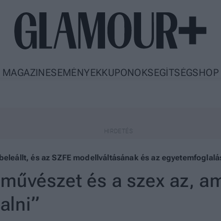
MAGAZIN
ESEMÉNYEK
KUPONOK
SEGÍTSÉG
SHOP
beleállt, és az SZFE modellváltásának és az egyetemfoglalá
művészet és a szex az, am
alni”