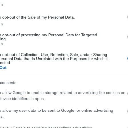
glalás időszaka. Nyelni című új regénye ezt dolgo
In
rmában.
o opt-out of the Sale of my Personal Data.
In
 Szexművészeti Egyetemről szól. Igen, jól olvast
to opt-out of processing my Personal Data for Targeted
zeti. De fontos elméleti alapvetés: a szexművésze
ing.
In
nkívül tudni kell még a Szexművészeti Egyetemről,
enki nem tudja, hol van. Aki viszont megtalálja
o opt-out of Collection, Use, Retention, Sale, and/or Sharing
ersonal Data that Is Unrelated with the Purposes for which it
lected.
demes tehát keresgélni a bejáratot!
Out
 megjelent első köteted, és még csak harmincé
consents
atalon kezdi el a pályáját?
o allow Google to enable storage related to advertising like cookies on
evice identifiers in apps.
o allow my user data to be sent to Google for online advertising
s.