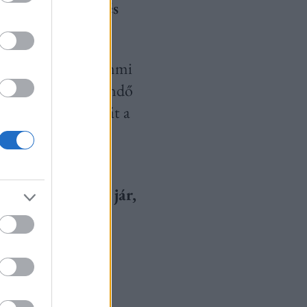
zza fel viccesen és
átok, nincs itt semmi
t koránt sem keverendő
 hogy titkos, tehát a
, automatikusan
ves vagy. Mivel jár,