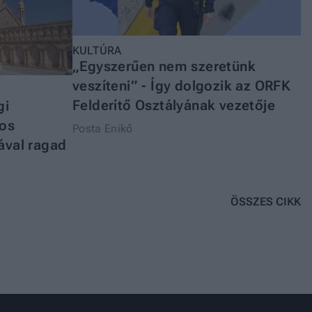
KULTÚRA
„Egyszerűen nem szeretünk
veszíteni” - Így dolgozik az ORFK
Felderítő Osztályának vezetője
gi
ros
Posta Enikő
ával ragad
ÖSSZES CIKK