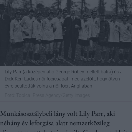
Lily Parr (a középen álló George Robey mellett balra) és a
Dick Kerr Ladies női focicsapat, még azelőtt, hogy ötven
évre betiltották volna a női focit Angliában
Fotó:
Topical Press Agency/Getty Images
Munkásosztálybeli lány volt Lily Parr, aki
néhány év leforgása alatt nemzetközileg