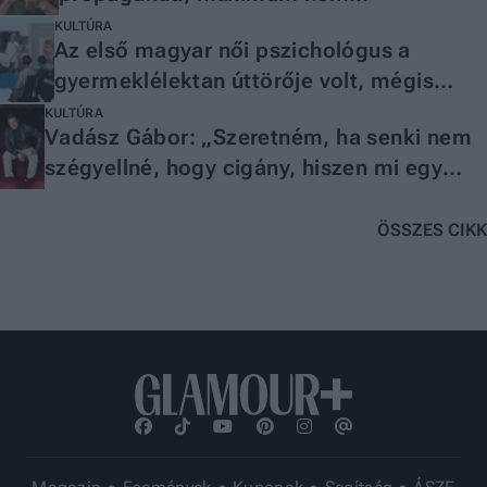
tudatosítjuk”
KULTÚRA
Az első magyar női pszichológus a
gyermeklélektan úttörője volt, mégis
elfelejtették
KULTÚRA
Vadász Gábor: „Szeretném, ha senki nem
szégyellné, hogy cigány, hiszen mi egy
egzotikus nép vagyunk”
ÖSSZES CIKK