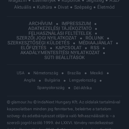
Magazin
Események
Kuponok
Segítség
ÁSZF
Aktuális
Kultúra
Divat
Szépség
Életmód
ARCHÍVUM
IMPRESSZUM
ADATKEZELÉSI TÁJÉKOZTATÓ
FELHASZNÁLÁSI FELTÉTELEK
SZERZŐI JOGI NYILATKOZAT
RÓLUNK
SZERKESZTŐSÉGI KÜLDETÉS
MÉDIAAJÁNLAT
ELŐFIZETÉS
KAPCSOLAT
RSS
AKADÁLYMENTESÍTÉSI NYILATKOZAT
SÜTI BEÁLLÍTÁSOK
USA
Németország
Brazília
Mexikó
Anglia
Bulgária
Lengyelország
Spanyolország
Dél-Afrika
© glamour.hu © IndaNext Hungary Kft. Az oldalak tartalmával
kapcsolatban minden jog fenntartva, beleértve a tartalom
szöveg- és adatbányászat céljára való felhasználását is – a
szerzői jogról szóló 1999. évi LXXVI. törvény rendelkezései