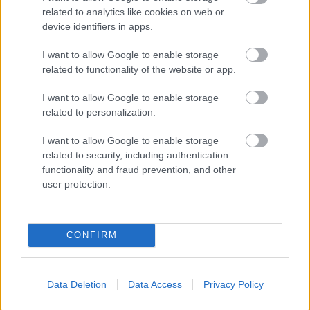
related to analytics like cookies on web or
device identifiers in apps.
I want to allow Google to enable storage
related to functionality of the website or app.
Egyetlen férfinak
I want to allow Google to enable storage
related to personalization.
sem, csupán a tudománynak sikerült
meghódítania Elizabeth Blackwell,
I want to allow Google to enable storage
Amerika első diplomás női orvosának
related to security, including authentication
functionality and fraud prevention, and other
szívét
user protection.
Hirtelen betiltották a női focit
CONFIRM
A női futball népszerűségével egyenesen
arányosan nőtt a társadalmi nyugtalanság is.
Data Deletion
Data Access
Privacy Policy