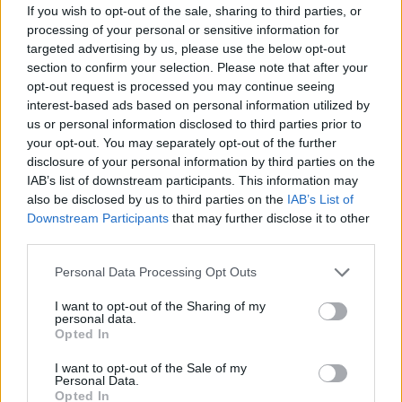
odáig ment, hogy azt állította: valószínűleg
If you wish to opt-out of the sale, sharing to third parties, or
nincs nagyobb futballcsoda az egész országban.
processing of your personal or sensitive information for
targeted advertising by us, please use the below opt-out
section to confirm your selection. Please note that after your
Pályafutásának csúcspontja az 1920-as Boxing
opt-out request is processed you may continue seeing
interest-based ads based on personal information utilized by
Day meccs volt, ahol több mint 53 000 néző jött
us or personal information disclosed to third parties prior to
el, hogy megnézze a Dick Kerr Ladies játékát az
your opt-out. You may separately opt-out of the further
disclosure of your personal information by third parties on the
Everton's Goodison Parkban, nem beszélve a
IAB’s list of downstream participants. This information may
több ezer csalódott rajongóról, aki kint ragadt.
also be disclosed by us to third parties on the
IAB’s List of
Downstream Participants
that may further disclose it to other
Ez volt a legnagyobb tömeg, amely valaha női
third parties.
futballt nézett, és ez a rekord csaknem egy
Please note that this website/app uses one or more Google
Personal Data Processing Opt Outs
évszázaddal később, a 2012-es londoni olimpián
services and may gather and store information including but
not limited to your visit or usage behaviour. You may click to
I want to opt-out of the Sharing of my
is megdöntetlen maradt.
Nemcsak a St. Helens
personal data.
grant or deny consent to Google and its third-party tags to
Opted In
Ladies-t győzték le 4-0-ra, hanem elképesztő,
use your data for below specified purposes in below Google
consent section.
3115 fontot gyűjtöttek egy liverpooli
I want to opt-out of the Sale of my
Personal Data.
munkanélkülieket megsegítő szervezet javára,
Opted In