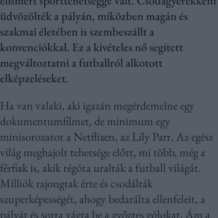
elismert sporttehetséggé vált. Csodagyerekként
üdvözölték a pályán, miközben magán és
szakmai életében is szembeszállt a
konvenciókkal. Ez a kivételes nő segített
megváltoztatni a futballról alkotott
elképzeléseket.
Ha van valaki, aki igazán megérdemelne egy
dokumentumfilmet, de minimum egy
minisorozatot a Netflixen, az Lily Parr. Az egész
világ meghajolt tehetsége előtt, mi több, még a
férfiak is, akik régóta uralták a futball világát.
Milliók rajongtak érte és csodálták
szuperképességét, ahogy bedarálta ellenfeleit, a
pályát és sorra vágta be a győztes gólokat. Ám a