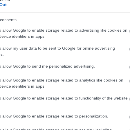
volt. A porcelán pedig külön kihívást jelentett, m
Out
, ott a legössze tettebbek az előállítási folyamato
consents
llanykörte foglalat ugrik be elsőre… Nálam a búr
m az anyagvastagsággal játszani, megmunkáltam a 
o allow Google to enable storage related to advertising like cookies on
evice identifiers in apps.
ta csak azután lett látható, hogy felkapcsoltad a
o allow my user data to be sent to Google for online advertising
s.
to allow Google to send me personalized advertising.
o allow Google to enable storage related to analytics like cookies on
evice identifiers in apps.
o allow Google to enable storage related to functionality of the website
o allow Google to enable storage related to personalization.
szépségideá
o allow Google to enable storage related to security, including