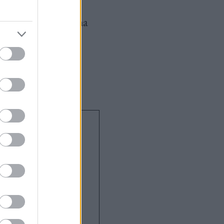
ert az igényli a
k. A porcelánról, ha
ák készültek
matt fehér, sík
 lámpát.
A
l talán örökké