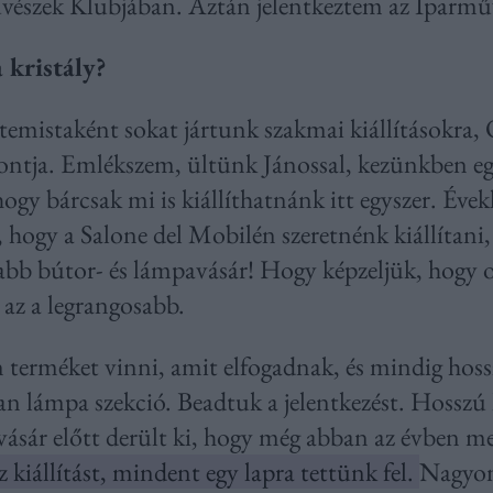
vészek Klubjában. Aztán jelentkeztem az Iparmű
 kristály?
emistaként sokat jártunk szakmai kiállításokra, 
pontja. Emlékszem, ültünk Jánossal, kezünkben egy
ogy bárcsak mi is kiállíthatnánk itt egyszer. Éve
, hogy a Salone del Mobilén szeretnénk kiállítani
abb bútor- és lámpavásár! Hogy képzeljük, hogy 
az a legrangosabb.
n terméket vinni, amit elfogadnak, és mindig hoss
an lámpa szekció. Beadtuk a jelentkezést. Hosszú 
vásár előtt derült ki, hogy még abban az évben 
z kiállítást, mindent egy lapra tettünk fel.
Nagyon