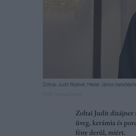
Zolnai Judit férjével, Héder János belsőépí
Fotó:
Varga Kinga
Zoltai Judit dizájner
üveg, kerámia és porc
fény derül, miért.