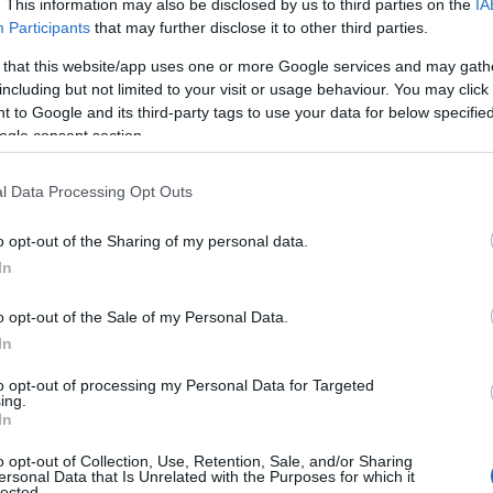
. This information may also be disclosed by us to third parties on the
IA
Participants
that may further disclose it to other third parties.
saját fejlesztés, kézzel kerül fel minden egyes kris
 that this website/app uses one or more Google services and may gath
János meg én fűztük a láncokat, aztán jöttek bar
including but not limited to your visit or usage behaviour. You may click 
kat. Több olyan kollégánk van, aki már tizennyo
 to Google and its third-party tags to use your data for below specifi
ogle consent section.
l Data Processing Opt Outs
orban nők készítik?
o opt-out of the Sharing of my personal data.
In
nd nők, és a cégnek is több mint a fele női alkalm
 készül a műhelyünkben, a régi Goldberger gyár e
o opt-out of the Sale of my Personal Data.
 egy porcelánégető kemencéd is.
In
to opt-out of processing my Personal Data for Targeted
ing.
rdekelt? És miért épp a porcelán?
In
o opt-out of Collection, Use, Retention, Sale, and/or Sharing
ikát szakon porcelánlámpa volt a diplomamunká
ersonal Data that Is Unrelated with the Purposes for which it
lected.