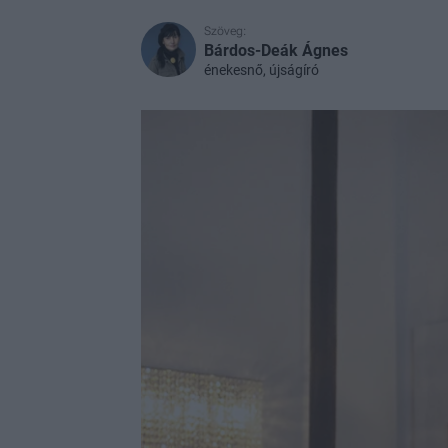
Szöveg:
Bárdos-Deák Ágnes
énekesnő, újságíró