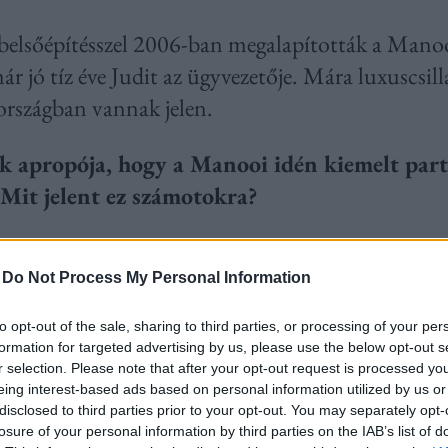
 belsőépítésszel 2006-ban megalapították a Mano
r jó tíz éve Judit az ügyvezetője. Mára luxuscsill
országban vannak jelen.
k apropója, hogy a Manooi idén kiemelt par
 Mit jelent ez számotokra?
zinte egyedüliként
Swarovski
csillárokat gyárthat
gelőzően is dolgoztunk már a Swarovski gyárral,
-
Do Not Process My Personal Information
ooi logóját, egy különleges csiszolású, exkluzív kri
to opt-out of the sale, sharing to third parties, or processing of your per
csilláron, akkor az biztosan a Manooi terméke. E
formation for targeted advertising by us, please use the below opt-out s
r selection. Please note that after your opt-out request is processed y
, az Artica formáját mintázza.
eing interest-based ads based on personal information utilized by us or
disclosed to third parties prior to your opt-out. You may separately opt-
engeteg kristály a lámpavázra?
losure of your personal information by third parties on the IAB’s list of