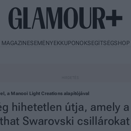
MAGAZIN
ESEMÉNYEK
KUPONOK
SEGÍTSÉG
SHOP
rrel, a Manooi Light Creations alapítójával
g hihetetlen útja, amely a
that Swarovski csillárokat