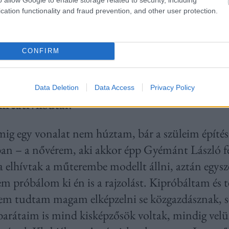
változni fog
cation functionality and fraud prevention, and other user protection.
érdemes gö
megfelelni 
CONFIRM
irreális tes
Beszélgetés
Data Deletion
Data Access
Privacy Policy
kreatívkodtál?
mig egy vonalat nem húztam, bár a szüleim építés
ban – a nővérem, aki akkor épp Gyémánt László fes
a elhívtak a műterembe modellt állni, aztán egys
m próbálom ki én is a rajzolást. Kipróbáltam és t
 nem tudtam magam elképzelni se közgazdásznak, s
barátaim is mind kisképzősök voltak, mindig velü