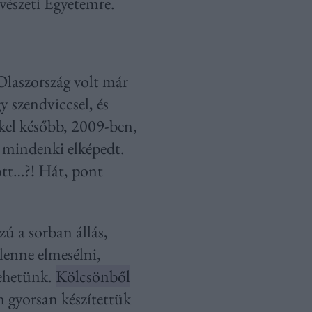
vészeti Egyetemre.
Olaszország volt már
 szendviccsel, és
kkel később, 2009-ben,
, mindenki elképedt.
ott…?! Hát, pont
zú a sorban állás,
lenne elmesélni,
mehetünk.
Kölcsönből
 gyorsan készítettük