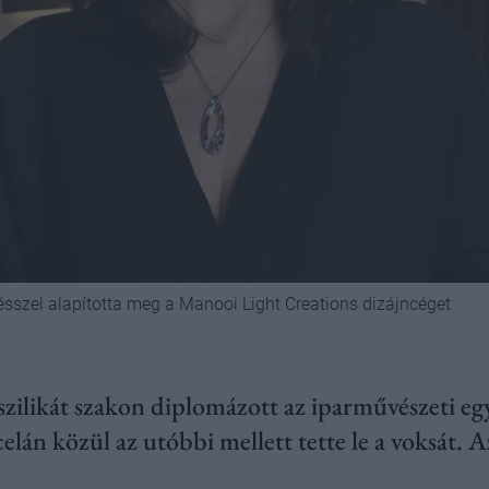
tésszel alapította meg a Manooi Light Creations dizájncéget
 szilikát szakon diplomázott az iparművészeti e
elán közül az utóbbi mellett tette le a voksát. A