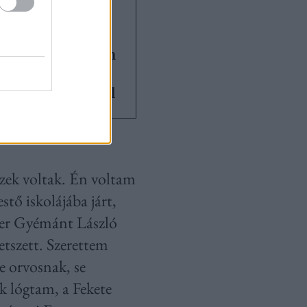
, ezért sem
rcsösen
akarni valamilyen
tképnek -
 Ladányi Beátával
zek voltak. Én voltam
tő iskolájába járt,
zer Gyémánt László
etszett. Szerettem
e orvosnak, se
k lógtam, a Fekete