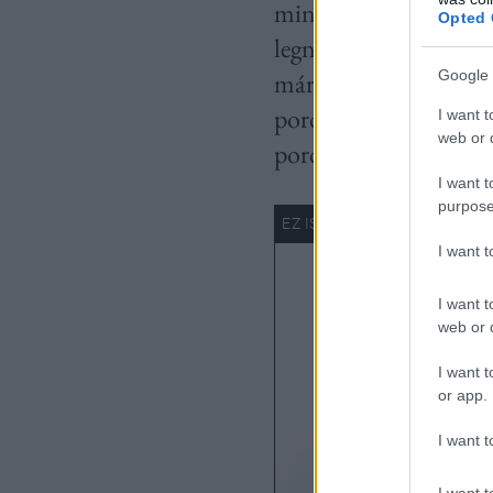
mindig nagyon fontos 
Opted 
legnagyobb precizitást
Google 
már lámpa, nekem a vi
porcelánból. Szerette
I want t
web or d
porcelánt, amin a min
I want t
purpose
I want 
I want t
web or d
I want t
or app.
I want t
I want t