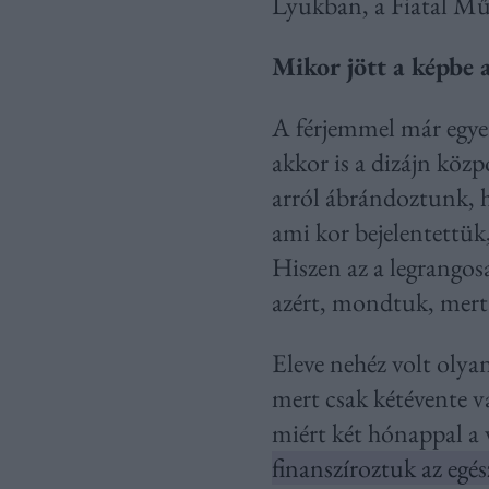
Lyukban, a Fiatal Mű
Mikor jött a képbe a
A férjemmel már egyet
akkor is a dizájn köz
arról ábrándoztunk, h
ami kor bejelentettük
Hiszen az a legrangos
azért, mondtuk, mert 
Eleve nehéz volt olya
mert csak kétévente v
miért két hónappal a 
finanszíroztuk az egés