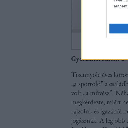
authenti
Gyerekkorodban is 
Tizennyolc éves koro
„a sportoló” a család
volt „a művész”. Néh
megkérdezte, miért ne
rajzolni, és igazából
jogásznak. A legjobb 