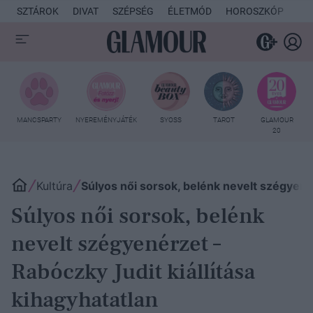
SZTÁROK
DIVAT
SZÉPSÉG
ÉLETMÓD
HOROSZKÓP
KU
MANCSPARTY
NYEREMÉNYJÁTÉK
SYOSS
TAROT
GLAMOUR
20
Kultúra
Súlyos női sorsok, belénk nevelt szégyenér
Súlyos női sorsok, belénk
nevelt szégyenérzet –
Rabóczky Judit kiállítása
kihagyhatatlan