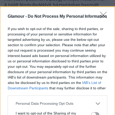
A talált fémhulladékból, háztartásban használt
vastárgyakból, és haszontalanná vált
Glamour -
Do Not Process My Personal Information
szerszámokból hegesztett alkotások rémisztően
idézik meg a múlt vaskalodáit és szégyenítő
If you wish to opt-out of the sale, sharing to third parties, or
eszközeit. A maszkokat vizsgálva akaratlanul
processing of your personal or sensitive information for
eszünkbe juthatnak a középkori kínzóeszközök,
targeted advertising by us, please use the below opt-out
vagy maguk a kínzók is, illetve akár a fejkosár is,
section to confirm your selection. Please note that after your
amellyel a pletykás nőket publikusan büntették. A
opt-out request is processed you may continue seeing
kiállított szobrok ösztönösen kiváltják ezeknek az
interest-based ads based on personal information utilized by
időknek a diszkomfortérzetét, ugyanakkor a
us or personal information disclosed to third parties prior to
maszkokat viselve lehetőségünk adódik
your opt-out. You may separately opt-out of the further
disclosure of your personal information by third parties on the
újraértelmezni a társadalmi erőviszonyokat, és a
IAB’s list of downstream participants. This information may
nők történelmi megpróbáltatásait. Egyes
also be disclosed by us to third parties on the
IAB’s List of
értelmezések szerint az emberek nem változó
Downstream Participants
that may further disclose it to other
természetére világítanak rá a szégyenmaszkok és
third parties.
vaskalodák – de végsősoron az üresen álló büsztök
Please note that this website/app uses one or more Google
igazából csak ránk, a kíváncsi látogatókra várnak,
Personal Data Processing Opt Outs
services and may gather and store information including but
hogy megtöltsük őket jelentéssel.
not limited to your visit or usage behaviour. You may click to
I want to opt-out of the Sharing of my