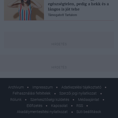
egészségtelen, pedig a hekk és a
lángos is jót tehe
Támogatott Tartalom
Archívum
Impresszum
Adatkezelési tájékoztató
Felhasználási feltételek
Szerzői jogi nyilatkozat
Rólunk
Szerkesztőségi küldetés
Médiaajánlat
Előfizetés
Kapcsolat
RSS
Akadálymentesítési nyilatkozat
Süti beállítások