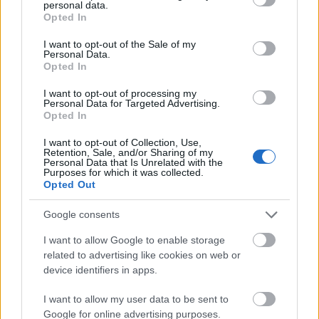
personal data.
grant or deny consent to Google and its third-party tags to
Opted In
use your data for below specified purposes in below Google
consent section.
I want to opt-out of the Sale of my
Personal Data.
Opted In
I want to opt-out of processing my
Personal Data for Targeted Advertising.
Opted In
I want to opt-out of Collection, Use,
Retention, Sale, and/or Sharing of my
Personal Data that Is Unrelated with the
Purposes for which it was collected.
Opted Out
Google consents
„Fontos számomra, hogy olyan dolgot
I want to allow Google to enable storage
hozzak létre, ami eddig még nem
related to advertising like cookies on web or
volt” – Interjú a legendás Kenguruval
device identifiers in apps.
az első festészeti kiállításáról
I want to allow my user data to be sent to
Google for online advertising purposes.