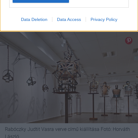
Rabóczky Judtit Vasra verve című kiállítása Fotó: Horváth
László
Data Deletion
Data Access
Privacy Policy
Rabóczky Judtit Vasra verve című kiállítása Fotó: Horváth
László