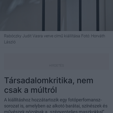
Rabóczky Judit Vasra verve című kiállítása Fotó: Horváth
László
Társadalomkritika, nem
csak a múltról
A kiállításhoz hozzátartozik egy fotóperfomansz-
sorozat is, amelyben az alkotó barátai, színészek és
művészek pózolnak a „szégyenteljes maszkokkal”.