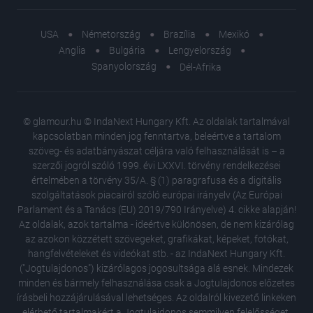
USA
Németország
Brazília
Mexikó
Anglia
Bulgária
Lengyelország
Spanyolország
Dél-Afrika
© glamour.hu © IndaNext Hungary Kft. Az oldalak tartalmával
kapcsolatban minden jog fenntartva, beleértve a tartalom
szöveg- és adatbányászat céljára való felhasználását is – a
szerzői jogról szóló 1999. évi LXXVI. törvény rendelkezései
értelmében a törvény 35/A. § (1) paragrafusa és a digitális
szolgáltatások piacairól szóló európai irányelv (Az Európai
Parlament és a Tanács (EU) 2019/790 Irányelve) 4. cikke alapján!
Az oldalak, azok tartalma - ideértve különösen, de nem kizárólag
az azokon közzétett szövegeket, grafikákat, képeket, fotókat,
hangfelvételeket és videókat stb. - az IndaNext Hungary Kft.
("Jogtulajdonos") kizárólagos jogosultsága alá esnek. Mindezek
minden és bármely felhasználása csak a Jogtulajdonos előzetes
írásbeli hozzájárulásával lehetséges. Az oldalról kivezető linkeken
elérhető tartalmakért a Jogtulajdonos semmilyen felelősséget,