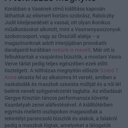
Korábban a Vasének című kiállítása kapcsán
láthattuk az elismert kortárs szobrász, Rabóczky
Judit kiteljesedését a vassal, ott olyan ikonikus
műalkotásokat alkotott, mint a Vasmenyasszonyok
szoborcsoport, vagy az Önszülő alakja – a
magazinunknak adott interjújában provokatív
darabjairól korábban
nekünk is mesélt
. Már ott is
felbukkantak a vaspántos büsztök, a mostani Vasra
Verve tárlat pedig teljes egészében ezek előtt
tisztelgett. A teltházas megnyitón először
Szabó T.
Anna
olvasta fel az alkalomra írt versét, amiben a
vaskalodák és maszkok szexista múltját és a női lét
belénk nevelt szégyenérzetét taglalta. Az előadását
Gergye Krisztán táncos performansza követte
Kaardatyah zenei aláfestésével. A kiállítótérben
egymás melletti oszlopokon magasodtak a
tekintélyt parancsoló büsztök és alakok, a falakról
pedig a maszkok lógtak, amelyeket a látogatók