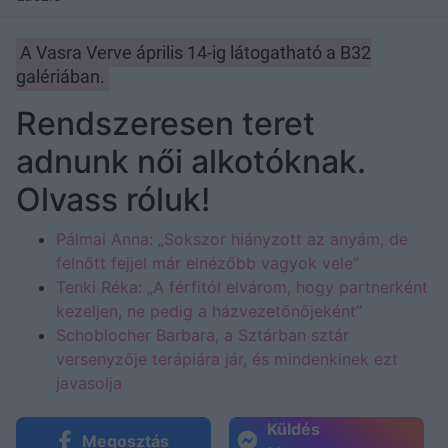
A Vasra Verve április 14-ig látogatható a B32
galériában.
Rendszeresen teret
adnunk női alkotóknak.
Olvass róluk!
Pálmai Anna: „Sokszor hiányzott az anyám, de
felnőtt fejjel már elnézőbb vagyok vele”
Tenki Réka: „A férfitól elvárom, hogy partnerként
kezeljen, ne pedig a házvezetőnőjeként”
Schoblocher Barbara, a Sztárban sztár
versenyzője terápiára jár, és mindenkinek ezt
javasolja
Küldés
Megosztás