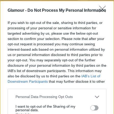
Glamour -
Do Not Process My Personal Information
If you wish to opt-out of the sale, sharing to third parties, or
processing of your personal or sensitive information for
targeted advertising by us, please use the below opt-out
Daemon Targaryen a sorozatban
section to confirm your selection. Please note that after your
Fotó:
HBO
opt-out request is processed you may continue seeing
interest-based ads based on personal information utilized by
us or personal information disclosed to third parties prior to
Smith azt mondta, hogy még ő is megijedt magától,
your opt-out. You may separately opt-out of the further
mikor először vette fel a parókáját, pedig az évek
disclosure of your personal information by third parties on the
során több különleges karakter bőrébe bújt. Aztán
IAB’s list of downstream participants. This information may
végül megszokta, és megtanult nem erre figyelni,
also be disclosed by us to third parties on the
IAB’s List of
sőt azt mondta, hogy kifejezetten izgalmas, hogy
Downstream Participants
that may further disclose it to other
third parties.
neki három különféle hajviselete is van, míg a
többieknek mindössze egy.
Please note that this website/app uses one or more Google
Personal Data Processing Opt Outs
services and may gather and store information including but
not limited to your visit or usage behaviour. You may click to
I want to opt-out of the Sharing of my
personal data.
grant or deny consent to Google and its third-party tags to