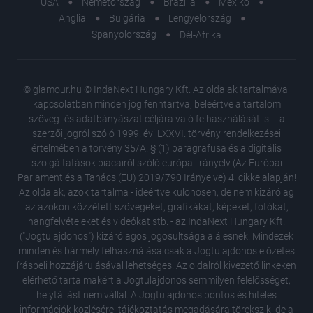
USA
Németország
Brazília
Mexikó
Anglia
Bulgária
Lengyelország
Spanyolország
Dél-Afrika
© glamour.hu © IndaNext Hungary Kft. Az oldalak tartalmával
kapcsolatban minden jog fenntartva, beleértve a tartalom
szöveg- és adatbányászat céljára való felhasználását is – a
szerzői jogról szóló 1999. évi LXXVI. törvény rendelkezései
értelmében a törvény 35/A. § (1) paragrafusa és a digitális
szolgáltatások piacairól szóló európai irányelv (Az Európai
Parlament és a Tanács (EU) 2019/790 Irányelve) 4. cikke alapján!
Az oldalak, azok tartalma - ideértve különösen, de nem kizárólag
az azokon közzétett szövegeket, grafikákat, képeket, fotókat,
hangfelvételeket és videókat stb. - az IndaNext Hungary Kft.
("Jogtulajdonos") kizárólagos jogosultsága alá esnek. Mindezek
minden és bármely felhasználása csak a Jogtulajdonos előzetes
írásbeli hozzájárulásával lehetséges. Az oldalról kivezető linkeken
elérhető tartalmakért a Jogtulajdonos semmilyen felelősséget,
Szobosz
helytállást nem vállal. A Jogtulajdonos pontos és hiteles
fotóján
információk közlésére, tájékoztatás megadására törekszik, de a