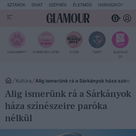
SZTÁROK
DIVAT
SZÉPSÉG
ÉLETMÓD
HOROSZKÓP
KU
MANCSPARTY
NYEREMÉNYJÁTÉK
SYOSS
TAROT
GLAMOUR
20
Kultúra
Alig ismerünk rá a Sárkányok háza színész
Alig ismerünk rá a Sárkányok
háza színészeire paróka
nélkül