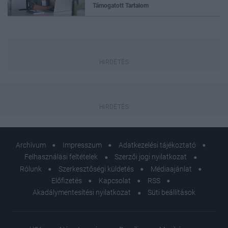
Támogatott Tartalom
Archívum
Impresszum
Adatkezelési tájékoztató
Felhasználási feltételek
Szerzői jogi nyilatkozat
Rólunk
Szerkesztőségi küldetés
Médiaajánlat
Előfizetés
Kapcsolat
RSS
Akadálymentesítési nyilatkozat
Süti beállítások