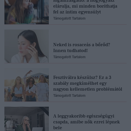
fogamzásgátló: a nőgyógyász
elárulja, mi minden boríthatja
fel az intim egyensúlyt
Támogatott Tartalom
Neked is rosaceás a bőrőd?
Innen tudhatod!
Támogatott Tartalom
Fesztiválra készülsz? Ez a 3
szabály megkímélhet egy
nagyon kellemetlen problémától
Támogatott Tartalom
A leggyakoribb egészségügyi
csapda, amibe nők ezrei lépnek
bele