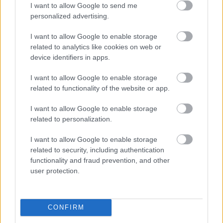
I want to allow Google to send me
personalized advertising.
I want to allow Google to enable storage
related to analytics like cookies on web or
device identifiers in apps.
I want to allow Google to enable storage
related to functionality of the website or app.
I want to allow Google to enable storage
related to personalization.
I want to allow Google to enable storage
related to security, including authentication
Matt Smith egy átlagos hétköznap
functionality and fraud prevention, and other
Fotó:
TOT/KGC Photo Agency LLP / Northfoto
user protection.
Corlys Velaryon azaz Steve
CONFIRM
Toussaint