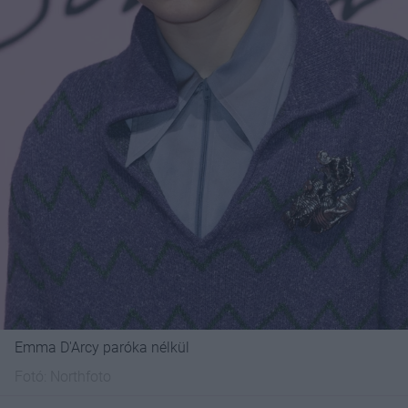
Emma D'Arcy paróka nélkül
Fotó:
Northfoto