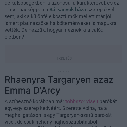
de külsőségekben is azonosul a karakterével, és ez
nincs másképpen a
Sárkányok háza
szereplőivel
sem, akik a különféle kosztümök mellett már jól
ismert platinaszőke hajkölteményeket is magukra
vették. De nézzük, hogyan néznek ki a valódi
életben?
Rhaenyra Targaryen azaz
Emma D'Arcy
A színésznő korábban már
többször viselt
parókát
egy-egy szerep kedvéért. Szerette volna, ha a
meghallgatáson is egy Targaryen-szerű parókát
visel, de csak néhány hajhosszabbításból