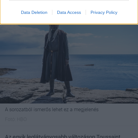
Data Deletion
Data Access
Privacy Policy
A sorozatból ismerős lehet ez a megjelenés
Fotó:
HBO
Az egyik leglátványosabb változáson Toussaint