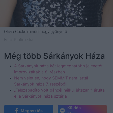
Olivia Cooke mindenhogy gyönyörű
Fotó:
Profimedia
Még több Sárkányok Háza
A Sárkányok háza két legmeghatóbb jelenetét
improvizálták a 8. részben
Nem véletlen, hogy SEMMIT nem láttál
Sárkányok háza 7. részéből!
„Felszabadító volt páncél nélkül játszani”, árulta
el a Sárkányok háza sztárja
Küldés
Megosztás