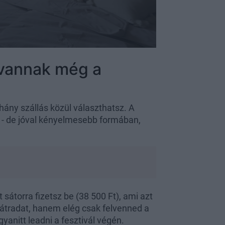
 vannak még a
ány szállás közül választhatsz. A
n - de jóval kényelmesebb formában,
átorra fizetsz be (38 500 Ft), ami azt
 sátradat, hanem elég csak felvenned a
gyanitt leadni a fesztivál végén.