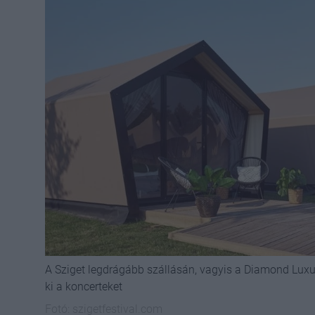
A Sziget legdrágább szállásán, vagyis a Diamond Lux
ki a koncerteket
Fotó:
szigetfestival.com