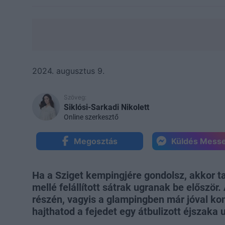
2024. augusztus 9.
Szöveg:
Siklósi-Sarkadi Nikolett
Online szerkesztő
Megosztás
Küldés Mess
Ha a Sziget kempingjére gondolsz, akkor t
mellé felállított sátrak ugranak be először
részén, vagyis a glampingben már jóval ko
hajthatod a fejedet egy átbulizott éjszaka 