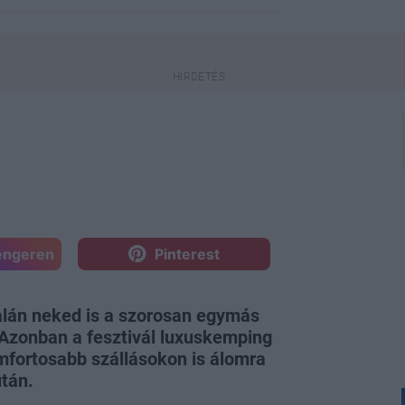
engeren
Pinterest
alán neked is a szorosan egymás
. Azonban a fesztivál luxuskemping
mfortosabb szállásokon is álomra
után.