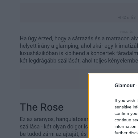
Ha úgy érzed, hogy a sátrazás és a matracon al
helyett irány a glamping, ahol akár egy klimatizál
luxusházikóban is kipihend a koncertek fáradalm
két legdrágább szállását, ahol teljes kényelemben
Glamour 
If you wish 
The Rose
sensitive in
confirm you
Ez az aranyos, hangulatosan berendezett faházi
continue se
szállása - két olyan dolgot is biztosít számodra, a
information 
further disc
be tudod zárni az ajtaját, és a konnektoroknak k