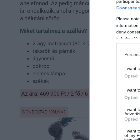
participants
a telefonod. Az pedig már csak a hab a tortán, ho
Downstream 
is rendelkezik, ahol a nyugodt körülmények közöt
a délutáni söröd.
Please note
information 
Miket tartalmaz a szállás?
deny consent
in below Go
2 ágy matraccal (80 x 200 cm)
takarók és párnák
Persona
ágynemű
pokróc
I want t
elemes lámpa
Opted 
székek
I want t
Az ára: 469 900 Ft / 2 fő / 6 nap
Opted 
I want 
Advertis
Opted 
I want t
of my P
was col