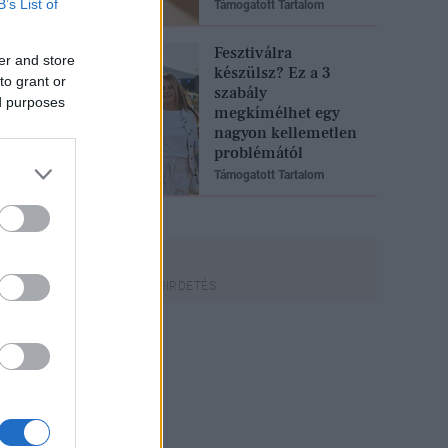
B’s List of
Támogatott Tartalom
Fesztiválra
er and store
készülsz? Ez a 3
to grant or
szabály
ed purposes
megkímélhet egy
nagyon kellemetlen
problémától
Támogatott Tartalom