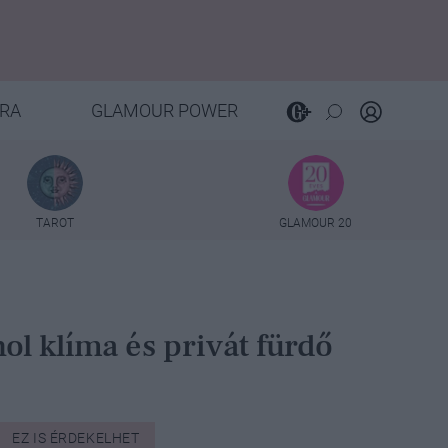
RA
GLAMOUR POWER
TAROT
GLAMOUR 20
hol klíma és privát fürdő
EZ IS ÉRDEKELHET