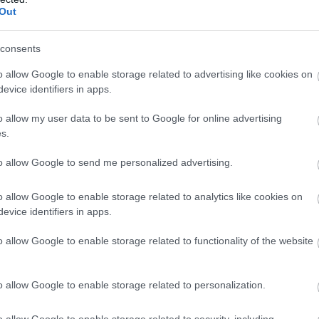
1000 forint alatt is jól
Out
lakhatsz a Szigeten:
nem is akármilyen
consents
meleg ételt adnak
o allow Google to enable storage related to advertising like cookies on
szemtelenül jó áron
evice identifiers in apps.
o allow my user data to be sent to Google for online advertising
s.
to allow Google to send me personalized advertising.
mond Luxury a szállások királya - nem
szülődni és pihenni is, hiszen a házikó
o allow Google to enable storage related to analytics like cookies on
ürdőszobával és terasszal is
evice identifiers in apps.
sz, így biztosan nem kell aggódnod
l aludni.
o allow Google to enable storage related to functionality of the website
o allow Google to enable storage related to personalization.
o allow Google to enable storage related to security, including