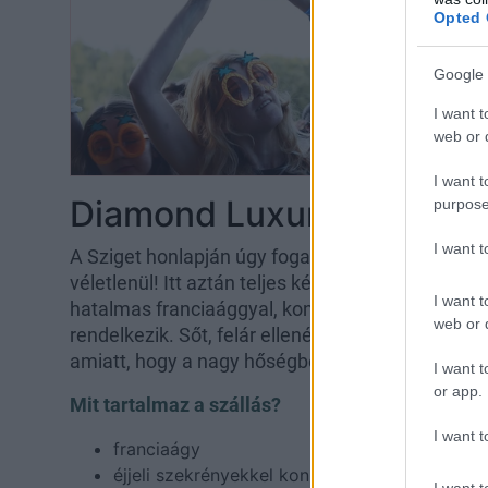
Opted 
Google 
I want t
web or d
I want t
Diamond Luxury
purpose
I want 
A Sziget honlapján úgy fogalmaznak, hogy a Dia
véletlenül! Itt aztán teljes kényelemben tudsz ké
I want t
hatalmas franciaággyal, konnektorokkal, privát f
web or d
rendelkezik. Sőt, felár ellenében
klímát
is kérhet
amiatt, hogy a nagy hőségben nem tudsz majd jó
I want t
or app.
Mit tartalmaz a szállás?
I want t
franciaágy
éjjeli szekrényekkel konnektorral
I want t