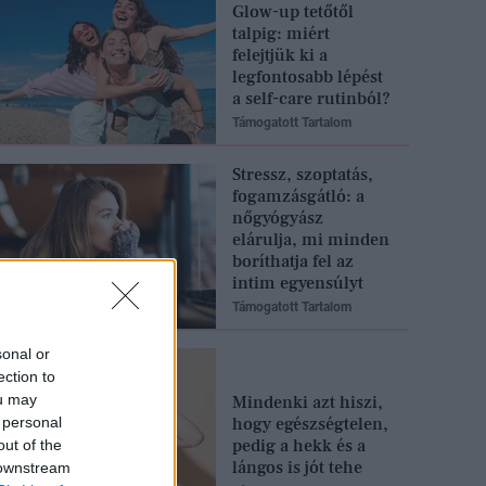
Glow-up tetőtől
talpig: miért
felejtjük ki a
legfontosabb lépést
a self-care rutinból?
Támogatott Tartalom
Stressz, szoptatás,
fogamzásgátló: a
nőgyógyász
elárulja, mi minden
boríthatja fel az
intim egyensúlyt
Támogatott Tartalom
sonal or
ection to
ou may
Mindenki azt hiszi,
 personal
hogy egészségtelen,
pedig a hekk és a
out of the
lángos is jót tehe
 downstream