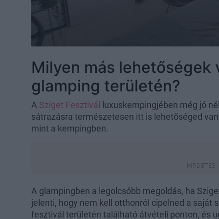
Milyen más lehetőségek
glamping területén?
A
Sziget Fesztivál
luxuskempingjében még jó néh
sátrazásra természetesen itt is lehetőséged va
mint a kempingben.
A glampingben a legolcsóbb megoldás, ha Sziget s
jelenti, hogy nem kell otthonról cipelned a saját
fesztivál területén található átvételi ponton, és u