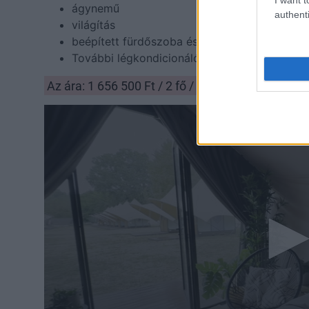
ágynemű
authenti
világítás
beépített fürdőszoba és WC
További légkondicionáló felár ellenében (140
Az ára: 1 656 500 Ft / 2 fő / 6 nap