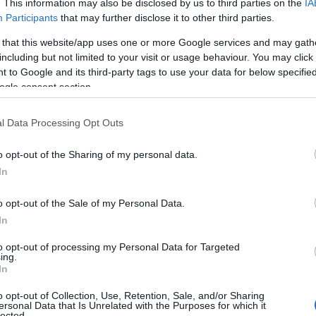
. This information may also be disclosed by us to third parties on the
IA
gy a szállás saját, árnyékos terasszal
Participants
that may further disclose it to other third parties.
t kortyolhatod el a reggeli
kávéd
vagy
 that this website/app uses one or more Google services and may gath
including but not limited to your visit or usage behaviour. You may click 
 to Google and its third-party tags to use your data for below specifi
ogle consent section.
l Data Processing Opt Outs
o opt-out of the Sharing of my personal data.
In
o opt-out of the Sale of my Personal Data.
In
to opt-out of processing my Personal Data for Targeted
ing.
In
o opt-out of Collection, Use, Retention, Sale, and/or Sharing
ersonal Data that Is Unrelated with the Purposes for which it
lected.