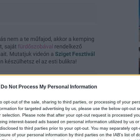
vás nem a te műfajod, akkor a kemping
t, saját
fürdőszobával
rendelkező
ait. Mutatjuk videón a
Sziget Fesztivál
 készülhetsz el az esti bulikra!
-
Do Not Process My Personal Information
to opt-out of the sale, sharing to third parties, or processing of your per
formation for targeted advertising by us, please use the below opt-out s
r selection. Please note that after your opt-out request is processed y
kó - ami a Sziget második legdrágább
eing interest-based ads based on personal information utilized by us or
mi egy fesztivál területén valódi kincs:
disclosed to third parties prior to your opt-out. You may separately opt-
losure of your personal information by third parties on the IAB’s list of
öszönhetően bármikor fel tudod tölteni