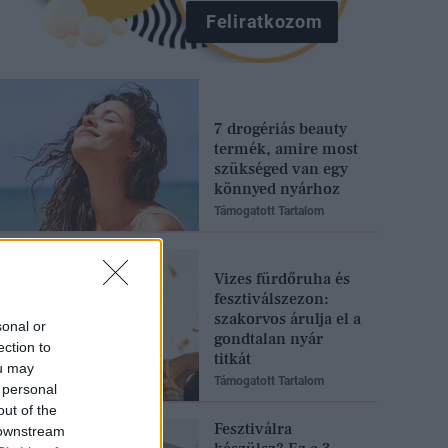
Feliratkozom
7 drogériás beauty
termék, amire most
szükséged van egy
könnyed nyárhoz
Támogatott Tartalom
Vizes fürdőruha és
fesztiválszezon:
szakorvos árulja el a
sonal or
gondtalan nyár
ection to
titkát
ou may
Támogatott Tartalom
 personal
out of the
Fesztiválra
 downstream