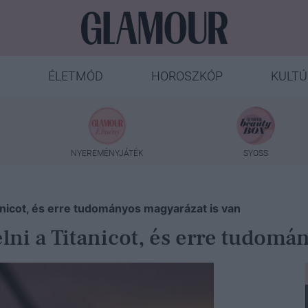
ÉLETMÓD
HOROSZKÓP
KULTÚ
NYEREMÉNYJÁTÉK
SYOSS
tanicot, és erre tudományos magyarázat is van
élni a Titanicot, és erre tudomá