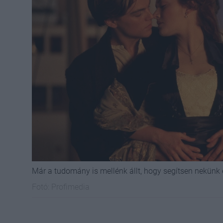
Már a tudomány is mellénk állt, hogy segítsen nekünk 
Fotó:
Profimedia