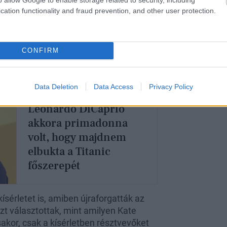
cation functionality and fraud prevention, and other user protection.
CONFIRM
Data Deletion
Data Access
Privacy Policy
Leonardo DiCaprio
akkora primadonna
volt, hogy majdnem
elbukta a Titanic
főszerepét
sérletet is, amiben újraforgatták az
zt választottak, mint amilyen Kate
sakor, csak a kísérletben résztvevőket