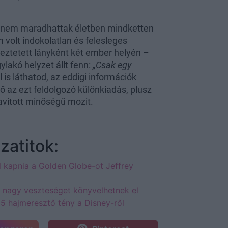
y nem maradhattak életben mindketten
 volt indokolatlan és felesleges
eztetett lányként két ember helyén –
lakó helyzet állt fenn:
„Csak egy
 is láthatod, az eddigi információk
ő az ezt feldolgozó különkiadás, plusz
javított minőségű mozit.
zatitok:
 kapnia a Golden Globe-ot Jeffrey
 nagy veszteséget könyvelhetnek el
15 hajmeresztő tény a Disney-ről