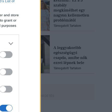
készülsz? Ez a 3
B’s List of
szabály
megkímélhet egy
nagyon kellemetlen
er and store
problémától
to grant or
ed purposes
Támogatott Tartalom
A leggyakoribb
egészségügyi
csapda, amibe nők
ezrei lépnek bele
Támogatott Tartalom