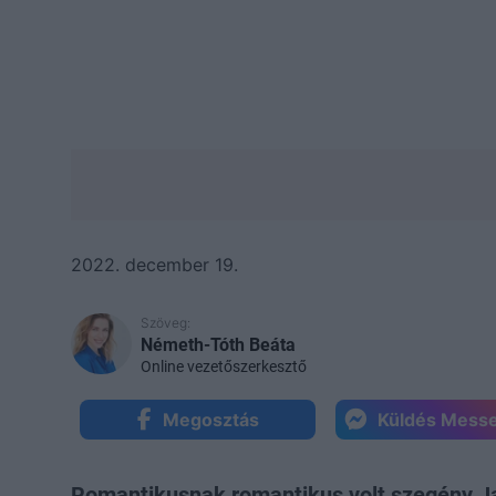
2022. december 19.
Szöveg:
Németh-Tóth Beáta
Online vezetőszerkesztő
Megosztás
Küldés Mess
Romantikusnak romantikus volt szegény Ja