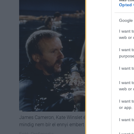
Opted 
Google 
I want t
web or d
I want t
purpose
I want 
I want t
web or d
I want t
or app.
James Cameron, Kate Winslet és Leonardo DiCaprio a T
I want t
mindig nem bír el ennyi embert
I want t