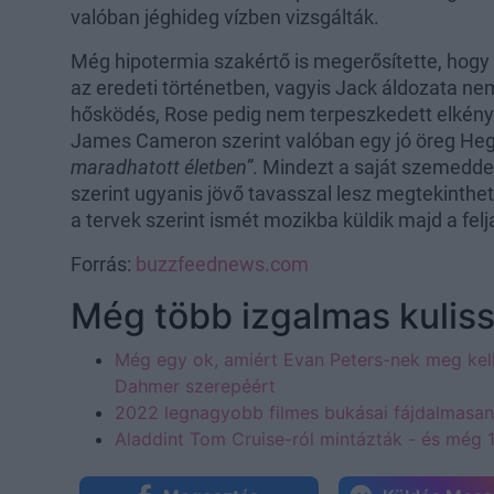
valóban jéghideg vízben vizsgálták.
Még hipotermia szakértő is megerősítette, hog
az eredeti történetben, vagyis Jack áldozata nem
hősködés, Rose pedig nem terpeszkedett elkény
James Cameron szerint valóban egy jó öreg Hegy
maradhatott életben”
. Mindezt a saját szemeddel
szerint ugyanis jövő tavasszal lesz megtekinthet
a tervek szerint ismét mozikba küldik majd a fel
Forrás:
buzzfeednews.com
Még több izgalmas kuliss
Még egy ok, amiért Evan Peters-nek meg kell
Dahmer szerepéért
2022 legnagyobb filmes bukásai fájdalmasan
Aladdint Tom Cruise-ról mintázták - és még 