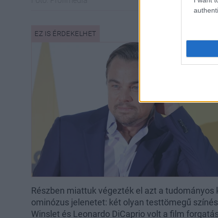
Fotó:
Profimedia
authenti
Részben miattuk végezték el azt a tudományos kí
ominózus jelenetet: két olyan testtömegű színés
Winslet és Leonardo DiCaprio volt a film forgatá