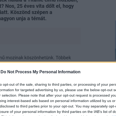
 Nos, 25 éves vita dőlt el, hogy
iatt. Köszönd szépen a
agyon unja a témát.
mű mozinak köszönhetünk. Többek
den idők harmadik legnagyobb bevételét
milliárd dollárral, amit ugyancsak a
-
Do Not Process My Personal Information
cot), és egy évtizedek óta tartó
knek, amikor ketten is elfértek volna
to opt-out of the sale, sharing to third parties, or processing of your per
formation for targeted advertising by us, please use the below opt-out s
r selection. Please note that after your opt-out request is processed y
eing interest-based ads based on personal information utilized by us or
disclosed to third parties prior to your opt-out. You may separately opt-
losure of your personal information by third parties on the IAB’s list of