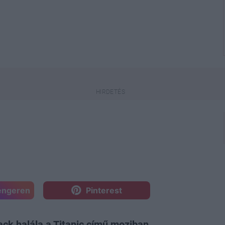
engeren
Pinterest
ck halála a Titanic című moziban,