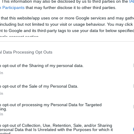
. This information may also be disclosed by us to third parties on the
IA
Participants
that may further disclose it to other third parties.
k részét népszerűsíti, a Toronto
 that this website/app uses one or more Google services and may gath
csétlen Jack sorsa, valamint a kérdés:
including but not limited to your visit or usage behaviour. You may click 
 a legnagyobb csendben jegyezzük
 to Google and its third-party tags to use your data for below specifi
s e-mailt kapna a Rómeó és Júlia
ogle consent section.
yszer és mindenkorra pontot tenni az
 hogy kollektívan megértsük:
Jacknek
l Data Processing Opt Outs
son.
o opt-out of the Sharing of my personal data.
 bár Cameron szerint az sem
In
Júlia. Ez a történet a szerelemről, az
eretet áldozatban mérhető”
– szögezte le
o opt-out of the Sale of my Personal Data.
lán 25 év elteltével többé nem kell
In
retettel feszeget az internet népe.
to opt-out of processing my Personal Data for Targeted
ing.
In
o opt-out of Collection, Use, Retention, Sale, and/or Sharing
ersonal Data that Is Unrelated with the Purposes for which it
lected.