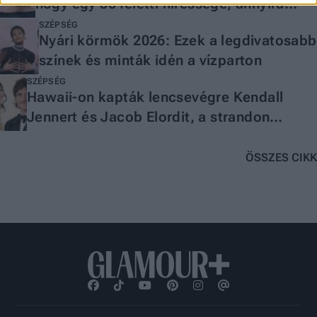
hogy egy 50 feletti hírességé, annyira
fiatalít
SZÉPSÉG
Nyári körmök 2026: Ezek a legdivatosabb
színek és minták idén a vízparton
SZÉPSÉG
Hawaii-on kapták lencsevégre Kendall
Jennert és Jacob Elordit, a strandon
romantikázott Hollywood új álompárja
ÖSSZES CIKK