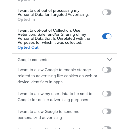
hogy megtapasztaljuk, a szexuális vágy
nem egy állandó érzés
I want to opt-out of processing my
Personal Data for Targeted Advertising.
Opted In
3. Bármennyit lehet fogyni, de alakváltók csak
I want to opt-out of Collection, Use,
Retention, Sale, and/or Sharing of my
sci-fi filmekben vannak. Ha a testtípusodat
Personal Data that Is Unrelated with the
Purposes for which it was collected.
akarod megváltoztatni, azt a csatát nem fogod
Opted Out
megnyerni.
Google consents
4. Vannak, akik nem tudnak lefutni egy
I want to allow Google to enable storage
related to advertising like cookies on web or
szigetkört, nem tudnak reggel hatra az egész
device identifiers in apps.
családnak
zöld levet
gyártani, és nem tudnak
I want to allow my user data to be sent to
heti ötször edzeni. De világsztár, rákkutató,
Google for online advertising purposes.
tanár meg árufeltöltő sem tud bárki lenni,
I want to allow Google to send me
viszont mindenkire nagy szükség van.
personalized advertising.