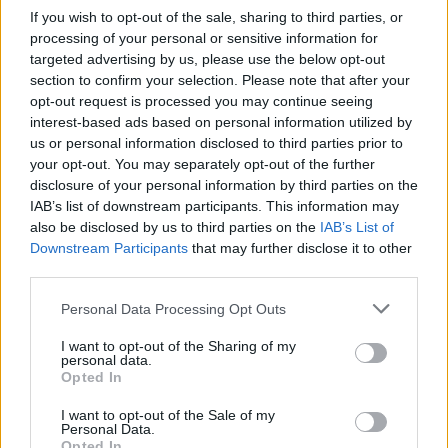
If you wish to opt-out of the sale, sharing to third parties, or
processing of your personal or sensitive information for
targeted advertising by us, please use the below opt-out
section to confirm your selection. Please note that after your
opt-out request is processed you may continue seeing
interest-based ads based on personal information utilized by
us or personal information disclosed to third parties prior to
your opt-out. You may separately opt-out of the further
disclosure of your personal information by third parties on the
IAB’s list of downstream participants. This information may
also be disclosed by us to third parties on the
IAB’s List of
Downstream Participants
that may further disclose it to other
third parties.
Please note that this website/app uses one or more Google
Personal Data Processing Opt Outs
services and may gather and store information including but
not limited to your visit or usage behaviour. You may click to
I want to opt-out of the Sharing of my
personal data.
grant or deny consent to Google and its third-party tags to
Opted In
Iványi Orsolya:
use your data for below specified purposes in below Google
consent section.
Nem kell ahhoz a változókorig elérnünk,
I want to opt-out of the Sale of my
Personal Data.
Opted In