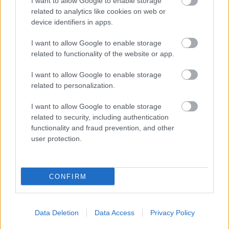
I want to allow Google to enable storage
related to analytics like cookies on web or
device identifiers in apps.
Ne arra figyelj, mit nem tudsz
I want to allow Google to enable storage
megtenni, hanem arra, hogy
related to functionality of the website or app.
mit igen!
I want to allow Google to enable storage
related to personalization.
I want to allow Google to enable storage
related to security, including authentication
functionality and fraud prevention, and other
További cikkeink
user protection.
SZÉPSÉG
12 termék, ami nélkül szépségrovat-
CONFIRM
szerkesztőként ki sem bírnám a nyarat
SZÉPSÉG
Data Deletion
Data Access
Privacy Policy
7 frizura, amiről sosem mondanád meg,