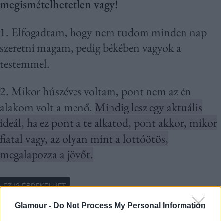
megismételhetetlen vagy!
1. Elfogadtam, hogy nem tudom minden nap
szeretni magam, pedig békében vagyok a
testemmel.
2. Mikor húszéves voltam, pont nem az én
alakom volt a menő.
Mindig lesz egy aktuális
ideál, ha ez pont a te alkatod, pont akkor, mikor
fiatal vagy, az olyan mint a lottóötös,
megalapozza a jövőt.
Glamour -
Do Not Process My Personal Information