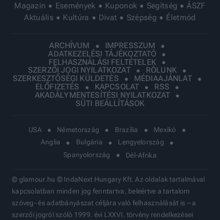
Magazin
Események
Kuponok
Segítség
ÁSZF
Aktuális
Kultúra
Divat
Szépség
Életmód
ARCHÍVUM
IMPRESSZUM
ADATKEZELÉSI TÁJÉKOZTATÓ
FELHASZNÁLÁSI FELTÉTELEK
SZERZŐI JOGI NYILATKOZAT
RÓLUNK
SZERKESZTŐSÉGI KÜLDETÉS
MÉDIAAJÁNLAT
ELŐFIZETÉS
KAPCSOLAT
RSS
AKADÁLYMENTESÍTÉSI NYILATKOZAT
SÜTI BEÁLLÍTÁSOK
USA
Németország
Brazília
Mexikó
Anglia
Bulgária
Lengyelország
Spanyolország
Dél-Afrika
© glamour.hu © IndaNext Hungary Kft. Az oldalak tartalmával
kapcsolatban minden jog fenntartva, beleértve a tartalom
szöveg- és adatbányászat céljára való felhasználását is – a
szerzői jogról szóló 1999. évi LXXVI. törvény rendelkezései