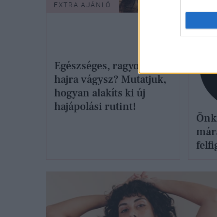
EXTRA AJÁNLÓ
SZÉP
Egészséges, ragyogó
hajra vágysz? Mutatjuk,
hogyan alakíts ki új
hajápolási rutint!
Önki
mára
felf
Eszt
Mak