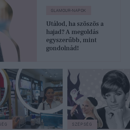
GLAMOUR-NAPOK
Utálod, ha szöszös a
hajad? A megoldás
egyszerűbb, mint
gondolnád!
SÉG
SZÉPSÉG