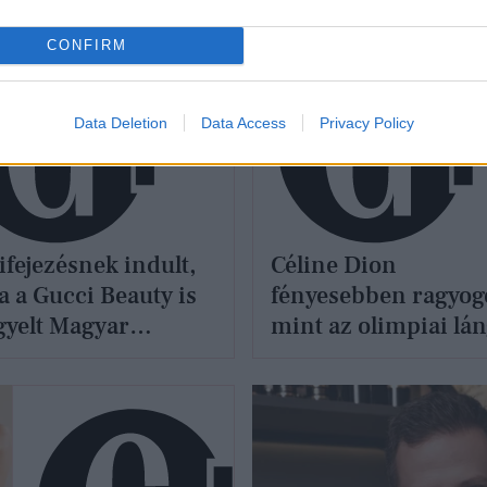
SÉG
SZÉPSÉG
CONFIRM
Data Deletion
Data Access
Privacy Policy
fejezésnek indult,
Céline Dion
 a Gucci Beauty is
fényesebben ragyogo
igyelt Magyar
mint az olimpiai lán
erre és a
miatta pedig mi is
eupbrutalism-re
közelebb kerültünk 
francia nők örök
fiatalságának titkáh