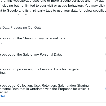
 that this website/app uses one or more Google services and may gath
including but not limited to your visit or usage behaviour. You may click 
 to Google and its third-party tags to use your data for below specifi
SÉG
SZÉPSÉG
ogle consent section.
l Data Processing Opt Outs
o opt-out of the Sharing of my personal data.
óbáltuk a Dyson új
In
zárítóját, a
eredménytől pedig
o opt-out of the Sale of my Personal Data.
az állunk is leesett
In
A sminkelés
to opt-out of processing my Personal Data for Targeted
aranyszabályai közé
ing.
In
tartozik az
eszköztisztítás: kom
o opt-out of Collection, Use, Retention, Sale, and/or Sharing
ersonal Data that Is Unrelated with the Purposes for which it
bajod lehet tőle, ha
lected.
Out
teszed