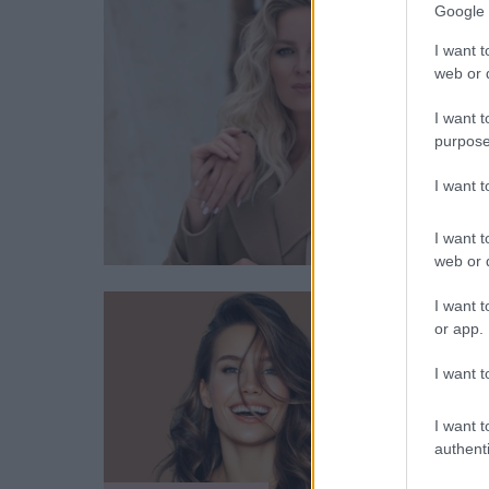
Google 
I want t
web or d
I want t
purpose
I want 
I want t
web or d
I want t
or app.
I want t
I want t
authenti