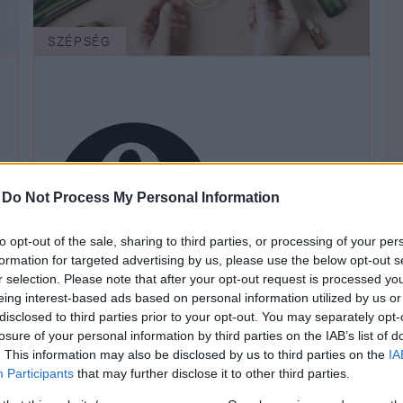
SZÉPSÉG
-
Do Not Process My Personal Information
to opt-out of the sale, sharing to third parties, or processing of your per
formation for targeted advertising by us, please use the below opt-out s
r selection. Please note that after your opt-out request is processed y
Reneszánszukat élik a növényi
eing interest-based ads based on personal information utilized by us or
disclosed to third parties prior to your opt-out. You may separately opt-
olajok - szakértő oszlatja el a velük
losure of your personal information by third parties on the IAB’s list of
kapcsolatos tévhiteket
. This information may also be disclosed by us to third parties on the
IA
Participants
that may further disclose it to other third parties.