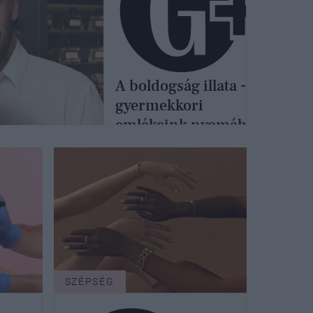
A boldogság illata -
gyermekkori
emlékeink nyomában
Pozsgai Ákos
parfümőrrel
SZÉPSÉG