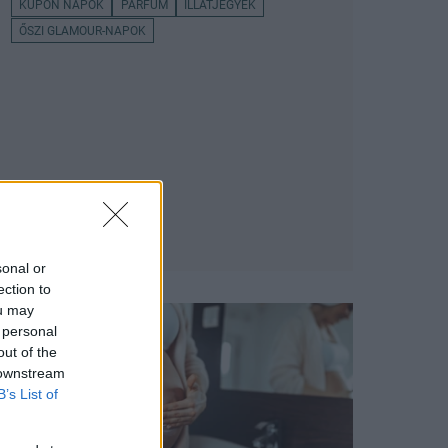
KUPON NAPOK
PARFÜM
ILLATJEGYEK
ŐSZI GLAMOUR-NAPOK
sonal or
ection to
ou may
 personal
out of the
 downstream
B’s List of