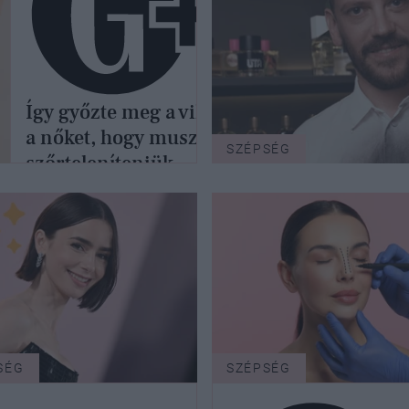
Így győzte meg a világ
a nőket, hogy muszáj
SZÉPSÉG
szőrteleníteniük
SÉG
SZÉPSÉG