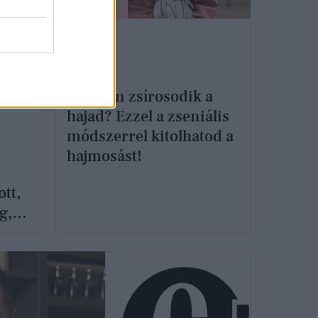
SZÉPSÉG
Gyorsan zsírosodik a
hajad? Ezzel a zseniális
módszerrel kitolhatod a
hajmosást!
tt,
g,
a
oz