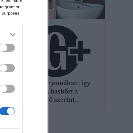
er and store
to grant or
ed purposes
SZÉPSÉG
Striák nyomában: így
ápold a hasbőrt a
szakértő szerint
oly
terhesség és szoptatás
 nem
alatt