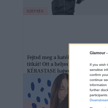
SZÉPSÉG
Glamour 
Fejtsd meg a hatékony hajápolás
titkát! Ott a helyed a GLAMOUR X
If you wish 
KÉRASTASE hajworkshopon!
sensitive in
confirm you
continue se
information 
further disc
participants
Downstream 