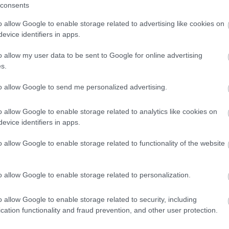
consents
SZÉPSÉG
o allow Google to enable storage related to advertising like cookies on
evice identifiers in apps.
o allow my user data to be sent to Google for online advertising
s.
to allow Google to send me personalized advertising.
o allow Google to enable storage related to analytics like cookies on
evice identifiers in apps.
A szépség jegyében
született Szabó Doris
o allow Google to enable storage related to functionality of the website
és Nagy Réka
barátsága - exkluzív
o allow Google to enable storage related to personalization.
interjú
o allow Google to enable storage related to security, including
cation functionality and fraud prevention, and other user protection.