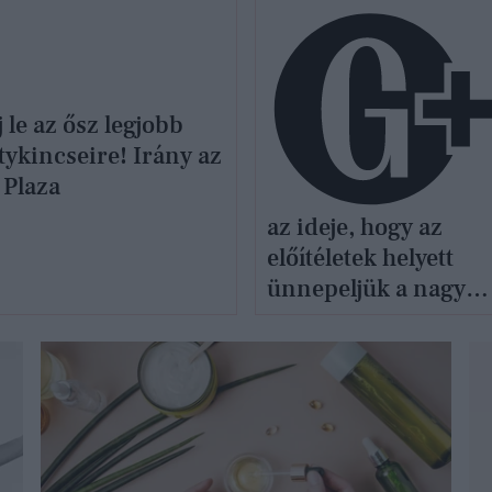
 le az ősz legjobb
tykincseire! Irány az
 Plaza
az ideje, hogy az
előítéletek helyett
ünnepeljük a nagy
orrokat