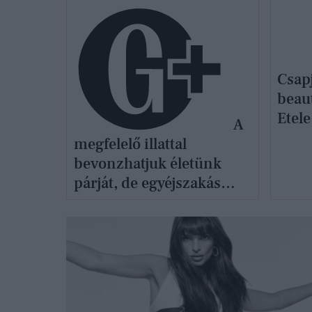
Csapj
beau
Etele
A
megfelelő illattal
bevonzhatjuk életünk
párját, de egyéjszakás
kalandot is szerezhetünk