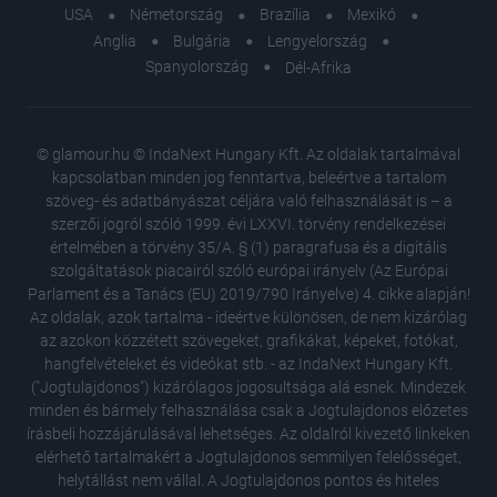
USA
Németország
Brazília
Mexikó
Anglia
Bulgária
Lengyelország
Spanyolország
Dél-Afrika
© glamour.hu © IndaNext Hungary Kft. Az oldalak tartalmával
kapcsolatban minden jog fenntartva, beleértve a tartalom
szöveg- és adatbányászat céljára való felhasználását is – a
szerzői jogról szóló 1999. évi LXXVI. törvény rendelkezései
értelmében a törvény 35/A. § (1) paragrafusa és a digitális
szolgáltatások piacairól szóló európai irányelv (Az Európai
Parlament és a Tanács (EU) 2019/790 Irányelve) 4. cikke alapján!
Az oldalak, azok tartalma - ideértve különösen, de nem kizárólag
az azokon közzétett szövegeket, grafikákat, képeket, fotókat,
hangfelvételeket és videókat stb. - az IndaNext Hungary Kft.
("Jogtulajdonos") kizárólagos jogosultsága alá esnek. Mindezek
minden és bármely felhasználása csak a Jogtulajdonos előzetes
írásbeli hozzájárulásával lehetséges. Az oldalról kivezető linkeken
elérhető tartalmakért a Jogtulajdonos semmilyen felelősséget,
helytállást nem vállal. A Jogtulajdonos pontos és hiteles
Lindsay 