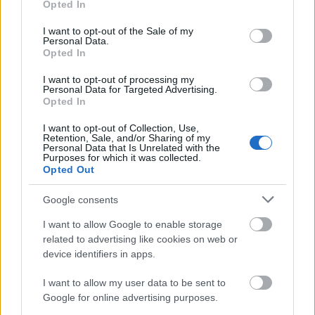
A
kollagén
fontos szerepet játszik a bőr
Opted In
use your data for below specified purposes in below Google
rugalmasságában és hidratáltságában. Egy 2019-es
consent section.
I want to opt-out of the Sale of my
kutatás a Journal of Cosmetic Dermatology
Personal Data.
folyóiratban
kimutatta
, hogy a kollagénpeptidek
Opted In
javítják a bőr megjelenését és csökkentik a
I want to opt-out of processing my
ráncokat. A kollagén-kiegészítők csökkenthetik az
Personal Data for Targeted Advertising.
Opted In
ízületi gyulladás tüneteit is.
I want to opt-out of Collection, Use,
Retention, Sale, and/or Sharing of my
Personal Data that Is Unrelated with the
Purposes for which it was collected.
Opted Out
Google consents
I want to allow Google to enable storage
related to advertising like cookies on web or
device identifiers in apps.
I want to allow my user data to be sent to
Google for online advertising purposes.