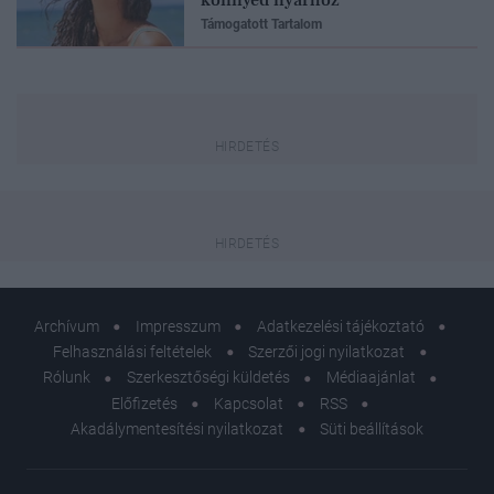
Támogatott Tartalom
Archívum
Impresszum
Adatkezelési tájékoztató
Felhasználási feltételek
Szerzői jogi nyilatkozat
Rólunk
Szerkesztőségi küldetés
Médiaajánlat
Előfizetés
Kapcsolat
RSS
Akadálymentesítési nyilatkozat
Süti beállítások