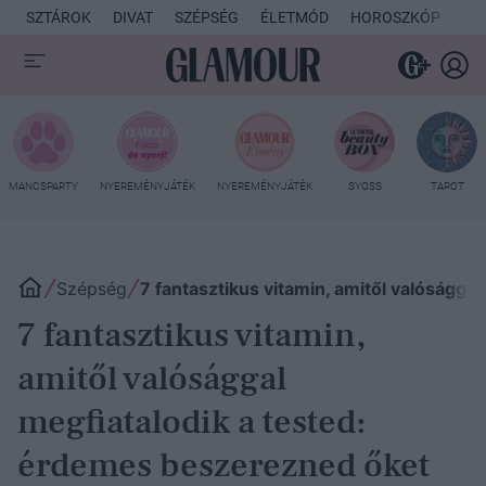
SZTÁROK
DIVAT
SZÉPSÉG
ÉLETMÓD
HOROSZKÓP
KU
MANCSPARTY
NYEREMÉNYJÁTÉK
NYEREMÉNYJÁTÉK
SYOSS
TAROT
Szépség
7 fantasztikus vitamin, amitől valósággal
7 fantasztikus vitamin,
amitől valósággal
megfiatalodik a tested:
érdemes beszerezned őket