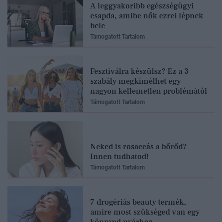
A leggyakoribb egészségügyi
csapda, amibe nők ezrei lépnek
bele
Támogatott Tartalom
Fesztiválra készülsz? Ez a 3
szabály megkímélhet egy
nagyon kellemetlen problémától
Támogatott Tartalom
Neked is rosaceás a bőrőd?
Innen tudhatod!
Támogatott Tartalom
7 drogériás beauty termék,
amire most szükséged van egy
könnyed nyárhoz