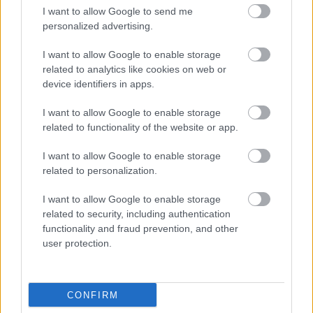
I want to allow Google to send me
personalized advertising.
Orvosok szerint ezeket a vitaminokat
mindenkinek szednie kell: ha csak
I want to allow Google to enable storage
néhányat választasz, ezek legyenek
related to analytics like cookies on web or
device identifiers in apps.
azok!
I want to allow Google to enable storage
related to functionality of the website or app.
Mire kell figyelni az
I want to allow Google to enable storage
öregedésgátló
related to personalization.
kiegészítőknél?
I want to allow Google to enable storage
related to security, including authentication
Az
öregedés lassítása
érdekében fontos, hogy olyan
functionality and fraud prevention, and other
kiegészítőket válasszunk, amelyek harmadik fél által
user protection.
hitelesítettek. Például az USP vagy az NSF
International által bevizsgált termékek megbízhatók
a tisztaság és a minőség szempontjából. A
CONFIRM
multivitaminok rendszeres szedése biztonságos, de