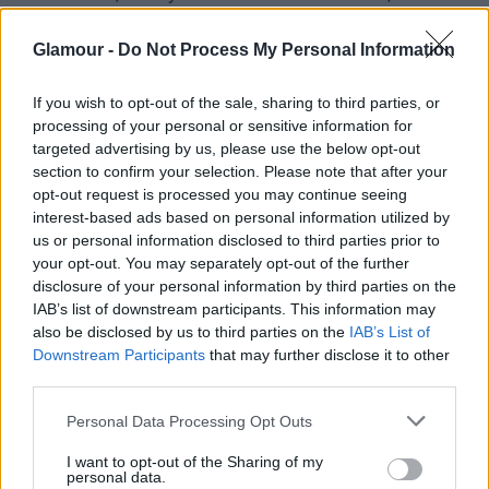
gyulladáscsökkentő hatással rendelkezik. Egy 2019-
es kutatás arra a következtetésre
jutott
, hogy a
Glamour -
Do Not Process My Personal Information
kurkumin nemcsak a gyulladást csökkenti, hanem
potenciális védelmet nyújt a szív- és
If you wish to opt-out of the sale, sharing to third parties, or
agybetegségekkel szemben.
processing of your personal or sensitive information for
targeted advertising by us, please use the below opt-out
6. Lutein
section to confirm your selection. Please note that after your
opt-out request is processed you may continue seeing
A lutein egy karotinoid, amely segíti a
szem
interest-based ads based on personal information utilized by
us or personal information disclosed to third parties prior to
védelmét
az UV-sugaraktól. Segíthet az időskori
your opt-out. You may separately opt-out of the further
makuladegeneráció megelőzésében, amely az egyik
disclosure of your personal information by third parties on the
vezető oka a látásvesztésnek az idősebbeknél. A
IAB’s list of downstream participants. This information may
lutein táplálékforrása a tojássárgája, a spenót és a
also be disclosed by us to third parties on the
IAB’s List of
kelkáposzta. Az is fontos, hogy a luteint magas
Downstream Participants
that may further disclose it to other
zsírtartalmú ételekkel együtt fogyasszuk a jobb
third parties.
felszívódás elősegítése érdekében.
Please note that this website/app uses one or more Google
Personal Data Processing Opt Outs
services and may gather and store information including but
7. Kollagén
not limited to your visit or usage behaviour. You may click to
I want to opt-out of the Sharing of my
personal data.
grant or deny consent to Google and its third-party tags to