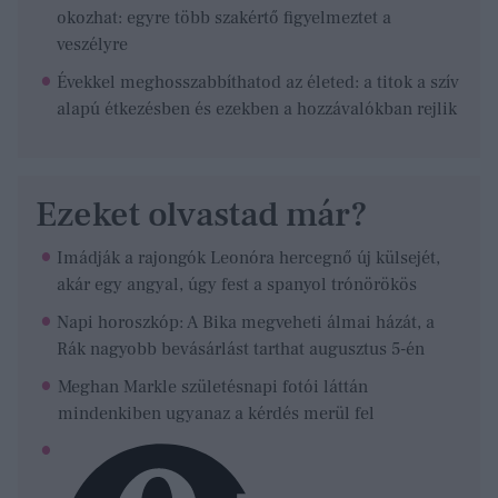
okozhat: egyre több szakértő figyelmeztet a
veszélyre
Évekkel meghosszabbíthatod az életed: a titok a szív
alapú étkezésben és ezekben a hozzávalókban rejlik
Ezeket olvastad már?
Imádják a rajongók Leonóra hercegnő új külsejét,
akár egy angyal, úgy fest a spanyol trónörökös
Napi horoszkóp: A Bika megveheti álmai házát, a
Rák nagyobb bevásárlást tarthat augusztus 5-én
Meghan Markle születésnapi fotói láttán
mindenkiben ugyanaz a kérdés merül fel