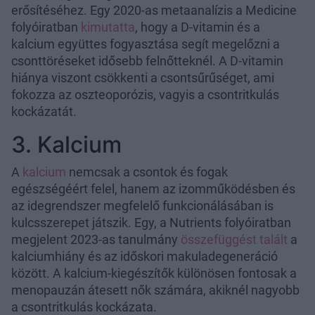
erősítéséhez. Egy 2020-as metaanalízis a Medicine
folyóiratban
kimutatta
, hogy a D-vitamin és a
kalcium együttes fogyasztása segít megelőzni a
csonttöréseket idősebb felnőtteknél. A D-vitamin
hiánya viszont csökkenti a csontsűrűséget, ami
fokozza az oszteoporózis, vagyis a csontritkulás
kockázatát.
3. Kalcium
A
kalcium
nemcsak a csontok és fogak
egészségéért felel, hanem az izomműködésben és
az idegrendszer megfelelő funkcionálásában is
kulcsszerepet játszik. Egy, a Nutrients folyóiratban
megjelent 2023-as tanulmány
összefüggést talált
a
kalciumhiány és az időskori makuladegeneráció
között. A kalcium-kiegészítők különösen fontosak a
menopauzán átesett nők számára, akiknél nagyobb
a csontritkulás kockázata.