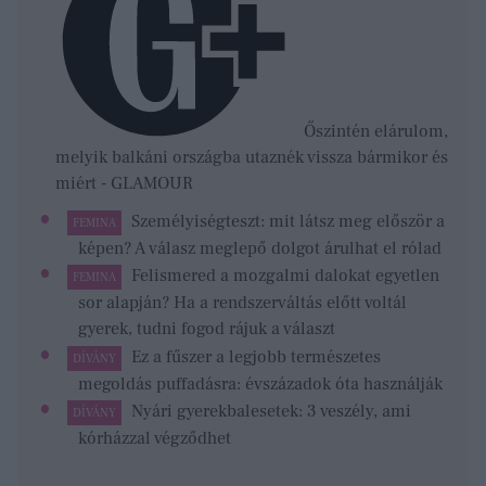
Őszintén elárulom,
melyik balkáni országba utaznék vissza bármikor és
miért - GLAMOUR
Személyiségteszt: mit látsz meg először a
FEMINA
képen? A válasz meglepő dolgot árulhat el rólad
Felismered a mozgalmi dalokat egyetlen
FEMINA
sor alapján? Ha a rendszerváltás előtt voltál
gyerek, tudni fogod rájuk a választ
Ez a fűszer a legjobb természetes
DÍVÁNY
megoldás puffadásra: évszázadok óta használják
Nyári gyerekbalesetek: 3 veszély, ami
DÍVÁNY
kórházzal végződhet