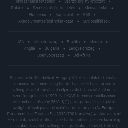
Felhasználási feltételek
Szerzői jogi nyilatkozat
Rólunk
Szerkesztőségi küldetés
Médiaajánlat
Előfizetés
Kapcsolat
RSS
Akadálymentesítési nyilatkozat
Süti beállítások
USA
Németország
Brazília
Mexikó
Anglia
Bulgária
Lengyelország
Spanyolország
Dél-Afrika
© glamour.hu © IndaNext Hungary Kft. Az oldalak tartalmával
kapcsolatban minden jog fenntartva, beleértve a tartalom
szöveg- és adatbányászat céljára való felhasználását is – a
szerzői jogról szóló 1999. évi LXXVI. törvény rendelkezései
értelmében a törvény 35/A. § (1) paragrafusa és a digitális
szolgáltatások piacairól szóló európai irányelv (Az Európai
Parlament és a Tanács (EU) 2019/790 Irányelve) 4. cikke alapján!
Az oldalak, azok tartalma - ideértve különösen, de nem kizárólag
az azokon közzétett szövegeket, grafikákat, képeket, fotókat,