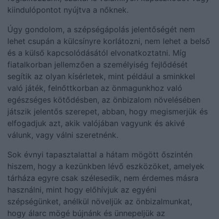
kiindulópontot nyújtva a nőknek.
Úgy gondolom, a szépségápolás jelentőségét nem
lehet csupán a külcsínyre korlátozni, nem lehet a belső
és a külső kapcsolódásától elvonatkoztatni. Míg
fiatalkorban jellemzően a személyiség fejlődését
segítik az olyan kísérletek, mint például a sminkkel
való játék, felnőttkorban az önmagunkhoz való
egészséges kötődésben, az önbizalom növelésében
játszik jelentős szerepet, abban, hogy megismerjük és
elfogadjuk azt, akik valójában vagyunk és akivé
válunk, vagy válni szeretnénk.
Sok évnyi tapasztalattal a hátam mögött őszintén
hiszem, hogy a kezünkben lévő eszközöket, amelyek
tárháza egyre csak szélesedik, nem érdemes másra
használni, mint hogy előhívjuk az egyéni
szépségünket, anélkül növeljük az önbizalmunkat,
hogy álarc mögé bújnánk és ünnepeljük az