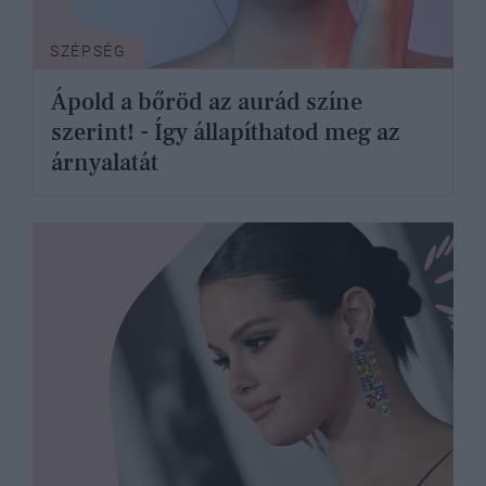
SZÉPSÉG
Ápold a bőröd az aurád színe
szerint! - Így állapíthatod meg az
árnyalatát