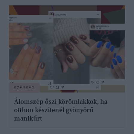
SZÉPSÉG
Álomszép őszi körömlakkok, ha
otthon készítenél gyönyörű
manikűrt