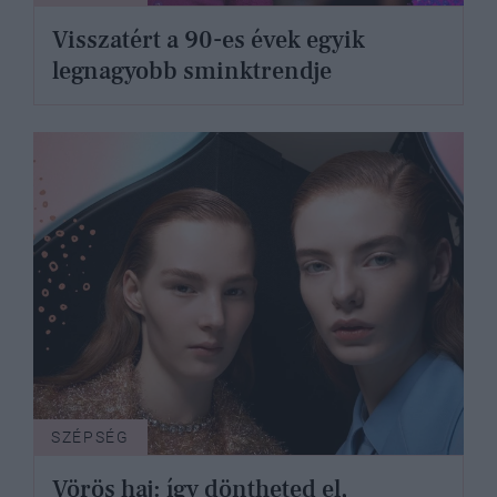
Visszatért a 90-es évek egyik
legnagyobb sminktrendje
SZÉPSÉG
Vörös haj: így döntheted el,