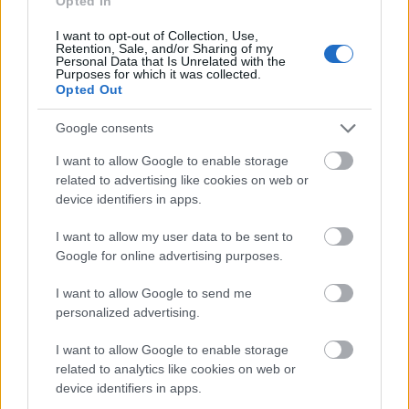
Opted In
I want to opt-out of Collection, Use,
Retention, Sale, and/or Sharing of my
Personal Data that Is Unrelated with the
Purposes for which it was collected.
Opted Out
Google consents
SZÉPSÉG
I want to allow Google to enable storage
A dús haj nem csak Jennifer Lopez
related to advertising like cookies on web or
kiváltsága - Íme 3 trükk a
device identifiers in apps.
fodrászától
I want to allow my user data to be sent to
Google for online advertising purposes.
I want to allow Google to send me
personalized advertising.
I want to allow Google to enable storage
related to analytics like cookies on web or
device identifiers in apps.