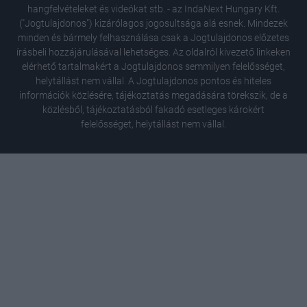
hangfelvételeket és videókat stb. - az IndaNext Hungary Kft.
("Jogtulajdonos") kizárólagos jogosultsága alá esnek. Mindezek
minden és bármely felhasználása csak a Jogtulajdonos előzetes
írásbeli hozzájárulásával lehetséges. Az oldalról kivezető linkeken
elérhető tartalmakért a Jogtulajdonos semmilyen felelősséget,
helytállást nem vállal. A Jogtulajdonos pontos és hiteles
információk közlésére, tájékoztatás megadására törekszik, de a
közlésből, tájékoztatásból fakadó esetleges károkért
felelősséget, helytállást nem vállal.