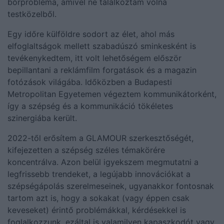
bőrprobléma, amivel ne találkoztam volna
testközelből.
Egy időre külföldre sodort az élet, ahol más
elfoglaltságok mellett szabadúszó sminkesként is
tevékenykedtem, itt volt lehetőségem először
bepillantani a reklámfilm forgatások és a magazin
fotózások világába. Időközben a Budapesti
Metropolitan Egyetemen végeztem kommunikátorként,
így a szépség és a kommunikáció tökéletes
szinergiába került.
2022-től erősítem a GLAMOUR szerkesztőségét,
kifejezetten a szépség széles témakörére
koncentrálva. Azon belül igyekszem megmutatni a
legfrissebb trendeket, a legújabb innovációkat a
szépségápolás szerelmeseinek, ugyanakkor fontosnak
tartom azt is, hogy a sokakat (vagy éppen csak
keveseket) érintő problémákkal, kérdésekkel is
foglalkozzunk, ezáltal is valamilyen kapaszkodót vagy