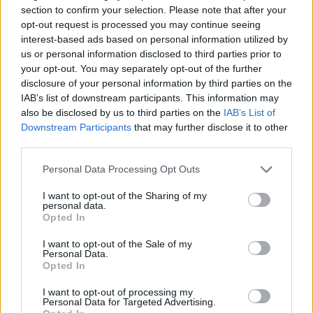
section to confirm your selection. Please note that after your
opt-out request is processed you may continue seeing
interest-based ads based on personal information utilized by
us or personal information disclosed to third parties prior to
your opt-out. You may separately opt-out of the further
disclosure of your personal information by third parties on the
IAB’s list of downstream participants. This information may
SZÉPSÉG
also be disclosed by us to third parties on the
IAB’s List of
Downstream Participants
that may further disclose it to other
Karácsonyi körmök minden
third parties.
mennyiségben - Itt vannak az első
Please note that this website/app uses one or more Google
Personal Data Processing Opt Outs
inspirációk!
services and may gather and store information including but
not limited to your visit or usage behaviour. You may click to
I want to opt-out of the Sharing of my
personal data.
grant or deny consent to Google and its third-party tags to
Opted In
use your data for below specified purposes in below Google
consent section.
I want to opt-out of the Sale of my
Personal Data.
Opted In
I want to opt-out of processing my
Personal Data for Targeted Advertising.