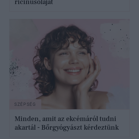
ricinusolajat
SZÉPSÉG
Minden, amit az ekcémáról tudni
akartál - Bőrgyógyászt kérdeztünk