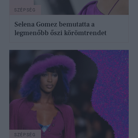
SZÉPSÉG
Selena Gomez bemutatta a
legmenőbb őszi körömtrendet
SZÉPSÉG