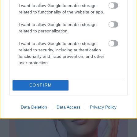
I want to allow Google to enable storage
related to functionality of the website or app.
SZÉPSÉG
I want to allow Google to enable storage
related to personalization.
A kasmír szőke haj a leggyönyörűbb
szín, amit a szezonban választhatsz
I want to allow Google to enable storage
related to security, including authentication
functionality and fraud prevention, and other
user protection.
CONFIRM
Data Deletion
Data Access
Privacy Policy