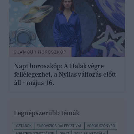
GLAMOUR HOROSZKÓP
Napi horoszkóp: A Halak végre
fellélegezhet, a Nyilas változás előtt
áll - május 16.
Legnépszerűbb témák
SZTÁROK
EUROVÍZIÓS DALFESZTIVÁL
VÖRÖS SZŐNYEG
NEMZETKÖZI SZTÁROK
DIVAT
2024-ES MET-GÁLA