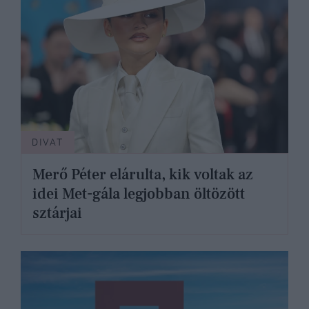
DIVAT
Merő Péter elárulta, kik voltak az
idei Met-gála legjobban öltözött
sztárjai