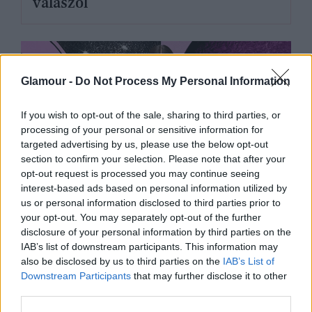
válaszol
Glamour -
Do Not Process My Personal Information
If you wish to opt-out of the sale, sharing to third parties, or
processing of your personal or sensitive information for
targeted advertising by us, please use the below opt-out
section to confirm your selection. Please note that after your
opt-out request is processed you may continue seeing
interest-based ads based on personal information utilized by
us or personal information disclosed to third parties prior to
your opt-out. You may separately opt-out of the further
disclosure of your personal information by third parties on the
GLAMOUR HOROSZKÓP
IAB’s list of downstream participants. This information may
also be disclosed by us to third parties on the
IAB’s List of
Napi horoszkóp: A Rák
Downstream Participants
that may further disclose it to other
féltékenykedhet, a Kos ne
third parties.
költekezzen - május 13.