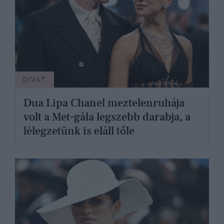
DIVAT
Dua Lipa Chanel meztelenruhája
volt a Met-gála legszebb darabja, a
lélegzetünk is eláll tőle