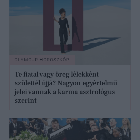
GLAMOUR HOROSZKÓP
Te fiatal vagy öreg lélekként
születtél újjá? Nagyon egyértelmű
jelei vannak a karma asztrológus
szerint