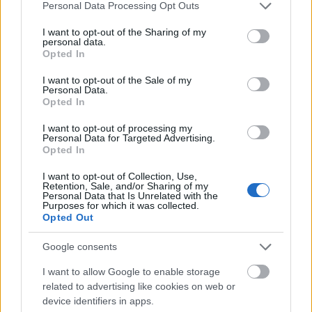
Please note that this website/app uses one or more Google
Personal Data Processing Opt Outs
services and may gather and store information including but
not limited to your visit or usage behaviour. You may click to
I want to opt-out of the Sharing of my
personal data.
grant or deny consent to Google and its third-party tags to
Opted In
use your data for below specified purposes in below Google
consent section.
I want to opt-out of the Sale of my
Personal Data.
Opted In
I want to opt-out of processing my
Personal Data for Targeted Advertising.
Opted In
I want to opt-out of Collection, Use,
Retention, Sale, and/or Sharing of my
Personal Data that Is Unrelated with the
Purposes for which it was collected.
Opted Out
GLAMOUR HOROSZKÓP
Google consents
A Skorpió Telihold a szerelmi
életedet veszi célba: erre
I want to allow Google to enable storage
related to advertising like cookies on web or
számíthatsz a karma asztrológus
device identifiers in apps.