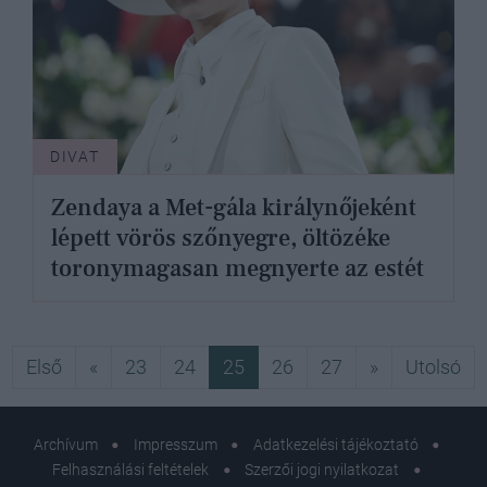
DIVAT
Zendaya a Met-gála királynőjeként
lépett vörös szőnyegre, öltözéke
toronymagasan megnyerte az estét
Első
Előző
Következő
Ut
Első
«
23
24
25
26
27
»
Utolsó
Archívum
Impresszum
Adatkezelési tájékoztató
Felhasználási feltételek
Szerzői jogi nyilatkozat