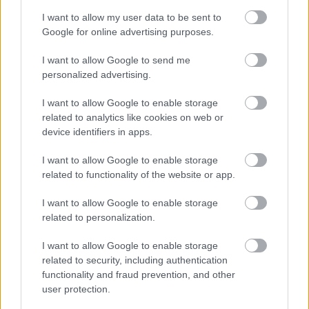
szerint
I want to allow my user data to be sent to
Google for online advertising purposes.
I want to allow Google to send me
personalized advertising.
I want to allow Google to enable storage
related to analytics like cookies on web or
device identifiers in apps.
I want to allow Google to enable storage
related to functionality of the website or app.
DIVAT
I want to allow Google to enable storage
A Met-gála egy divattervező
related to personalization.
szemével: Demeter Richárd a vörös
I want to allow Google to enable storage
szőnyeg legjobb ruháit elemezte
related to security, including authentication
functionality and fraud prevention, and other
user protection.