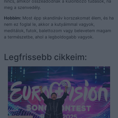
nincs, amikor összeadódnak a különböző tudások, na
meg a szenvedély.
Hobbim:
Most épp skandináv korszakomat élem, és ha
nem ez foglal le, akkor a kutyáimmal vagyok,
meditálok, futok, balettozom vagy belevetem magam
a természetbe, ahol a legboldogabb vagyok.
Legfrissebb cikkeim: