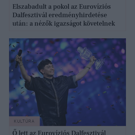
Elszabadult a pokol az Eurovíziós
Dalfesztivál eredményhirdetése
után: a nézők igazságot követelnek
KULTÚRA
Ő lett az Eurovíziós Dalfesztivál