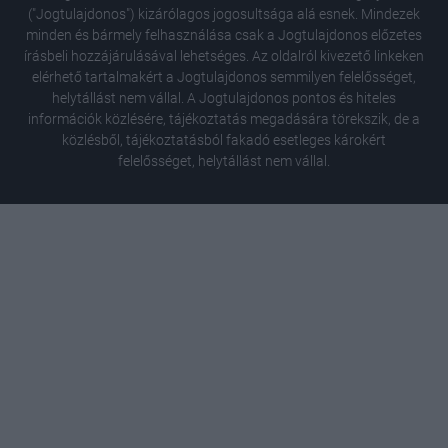
("Jogtulajdonos") kizárólagos jogosultsága alá esnek. Mindezek
minden és bármely felhasználása csak a Jogtulajdonos előzetes
írásbeli hozzájárulásával lehetséges. Az oldalról kivezető linkeken
elérhető tartalmakért a Jogtulajdonos semmilyen felelősséget,
helytállást nem vállal. A Jogtulajdonos pontos és hiteles
információk közlésére, tájékoztatás megadására törekszik, de a
közlésből, tájékoztatásból fakadó esetleges károkért
felelősséget, helytállást nem vállal.