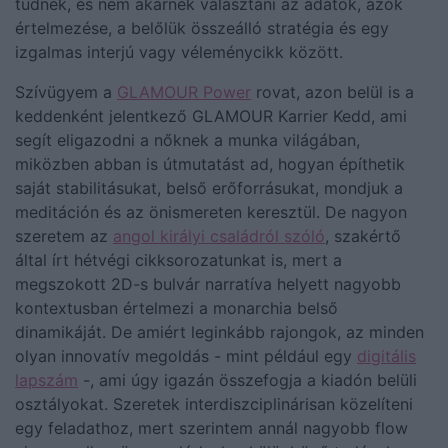
tudnék, és nem akarnék választani az adatok, azok
értelmezése, a belőlük összeálló stratégia és egy
izgalmas interjú vagy véleménycikk között.
Szívügyem a
GLAMOUR Power
rovat, azon belül is a
keddenként jelentkező GLAMOUR Karrier Kedd, ami
segít eligazodni a nőknek a munka világában,
miközben abban is útmutatást ad, hogyan építhetik
saját stabilitásukat, belső erőforrásukat, mondjuk a
meditáción és az önismereten keresztül. De nagyon
szeretem az
angol királyi családról szóló
, szakértő
által írt hétvégi cikksorozatunkat is, mert a
megszokott 2D-s bulvár narratíva helyett nagyobb
kontextusban értelmezi a monarchia belső
dinamikáját. De amiért leginkább rajongok, az minden
olyan innovatív megoldás - mint például egy
digitális
lapszám
-, ami úgy igazán összefogja a kiadón belüli
osztályokat. Szeretek interdiszciplinárisan közelíteni
egy feladathoz, mert szerintem annál nagyobb flow