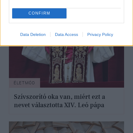
CONFIRM
Data Deletion
Data Access
Privacy Policy
ÉLETMÓD
Szívszorító oka van, miért ezt a
nevet választotta XIV. Leó pápa