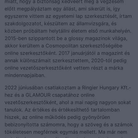
miatt, hogy a biztonság kedvéért még a végzésem
előtt megpályáztam egy állást, ami sikerült is, így
egyszerre vittem az egyetemi lap szerkesztését, írtam
szakdolgozatot, készültem az államvizsgára, és
közben próbáltam helytállni életem első munkahelyén.
2015-ben szippantott be a glossy magazinok világa,
akkor kerültem a Cosmopolitan szerkesztőségébe
online szerkesztőként. 2017 januárjától a magazint és
annak különszámait szerkesztettem, 2020-tól pedig
online vezetőszerkesztőként vettem részt a márka
mindennapjaiban.
2022 júniusában csatlakoztam a Ringier Hungary Kft.-
hez és a GLAMOUR csapatához online
vezetőszerkesztőként, ahol a mai napig nagyon sokat
tanulok. Az értékes és értékesíthető tartalomban
hiszek, az online működés pedig gyönyörűen
bebizonyította számomra, hogy a szöveg és a számok
tökéletesen megférnek egymás mellett. Ma már nem