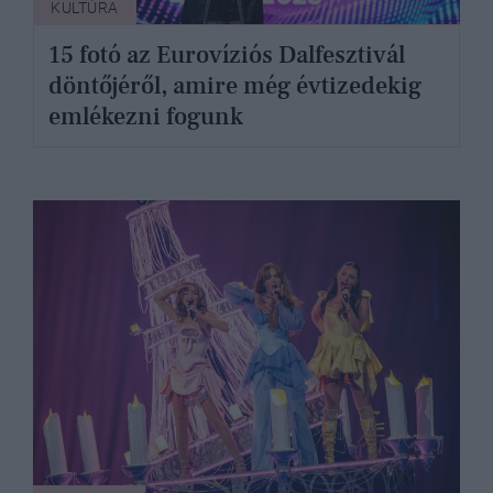
KULTÚRA
15 fotó az Eurovíziós Dalfesztivál
döntőjéről, amire még évtizedekig
emlékezni fogunk