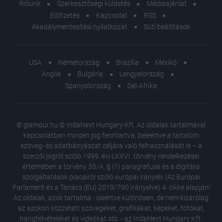
Rólunk
Szerkesztőségi küldetés
Médiaajánlat
Előfizetés
Kapcsolat
RSS
Akadálymentesítési nyilatkozat
Süti beállítások
USA
Németország
Brazília
Mexikó
Anglia
Bulgária
Lengyelország
Spanyolország
Dél-Afrika
© glamour.hu © IndaNext Hungary Kft. Az oldalak tartalmával
kapcsolatban minden jog fenntartva, beleértve a tartalom
szöveg- és adatbányászat céljára való felhasználását is – a
szerzői jogról szóló 1999. évi LXXVI. törvény rendelkezései
értelmében a törvény 35/A. § (1) paragrafusa és a digitális
szolgáltatások piacairól szóló európai irányelv (Az Európai
Parlament és a Tanács (EU) 2019/790 Irányelve) 4. cikke alapján!
Az oldalak, azok tartalma - ideértve különösen, de nem kizárólag
az azokon közzétett szövegeket, grafikákat, képeket, fotókat,
hangfelvételeket és videókat stb. - az IndaNext Hungary Kft.