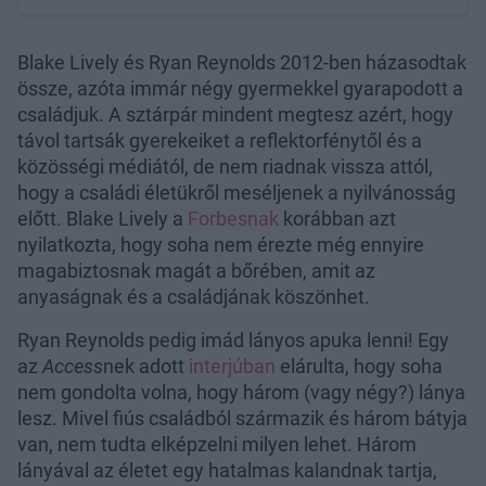
Blake Lively és Ryan Reynolds 2012-ben házasodtak
össze, azóta immár négy gyermekkel gyarapodott a
családjuk. A sztárpár mindent megtesz azért, hogy
távol tartsák gyerekeiket a reflektorfénytől és a
közösségi médiától, de nem riadnak vissza attól,
hogy a családi életükről meséljenek a nyilvánosság
előtt. Blake Lively a
Forbesnak
korábban azt
nyilatkozta, hogy soha nem érezte még ennyire
magabiztosnak magát a bőrében, amit az
anyaságnak és a családjának köszönhet.
Ryan Reynolds pedig imád lányos apuka lenni! Egy
az
Access
nek adott
interjúban
elárulta, hogy soha
nem gondolta volna, hogy három (vagy négy?) lánya
lesz. Mivel fiús családból származik és három bátyja
van, nem tudta elképzelni milyen lehet. Három
lányával az életet egy hatalmas kalandnak tartja,