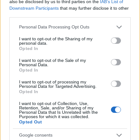
koferenciáján
also be disclosed by us to third parties on the
IAB’s List of
Downstream Participants
that may further disclose it to other
Fotó:
Taylor Hill/Getty Images
third parties.
Please note that this website/app uses one or more Google
Personal Data Processing Opt Outs
Ahogyan férje, Blake Lively is nagy családból
services and may gather and store information including but
érkezik. A Forbes magazinnak adott interjújában
not limited to your visit or usage behaviour. You may click to
I want to opt-out of the Sharing of my
personal data.
arról is beszélt, hogy maga is egy ötgyerekes
grant or deny consent to Google and its third-party tags to
Opted In
családban nőtt fel. „
Mindig a családom az első, és ez
use your data for below specified purposes in below Google
consent section.
már gyerekkorom óta így van, legyen szó a szüleimről
I want to opt-out of the Sale of my
Personal Data.
és a testvéreimről, vagy most már a saját
Opted In
családomról.”
I want to opt-out of processing my
James Reynolds
Personal Data for Targeted Advertising.
Opted In
Első gyermekük, James 2014 december 16-án
I want to opt-out of Collection, Use,
Retention, Sale, and/or Sharing of my
született. A nyilvánosság előtt először 2016-ban
Personal Data that Is Unrelated with the
mutatták be Ryan Reynolds hivatalos Hollywood
Purposes for which it was collected.
Opted Out
Walk Of Fame ceremóniáján, amikor a színész
megkapta hollywoodi csillagát.
Google consents