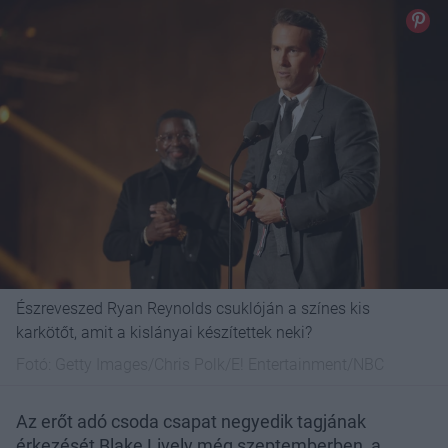
Észreveszed Ryan Reynolds csuklóján a színes kis
karkötőt, amit a kislányai készítettek neki?
Fotó:
Getty Images/Chris Polk/E! Entertainment/NBC
Az erőt adó csoda csapat negyedik tagjának
érkezését Blake Lively még szeptemberben, a