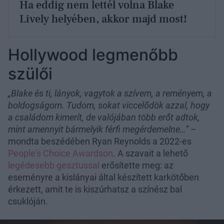
Ha eddig nem lettél volna Blake
Lively helyében, akkor majd most!
Hollywood legmenőbb
szülői
„Blake és ti, lányok, vagytok a szívem, a reményem, a
boldogságom. Tudom, sokat viccelődök azzal, hogy
a családom kimerít, de valójában több erőt adtok,
mint amennyit bármelyik férfi megérdemelne…”
–
mondta beszédében Ryan Reynolds a 2022-es
People's Choice Awardson
. A szavait a lehető
legédesebb gesztussal
erősítette meg: az
eseményre a kislányai által készített karkötőben
érkezett, amit te is kiszúrhatsz a színész bal
csuklóján.