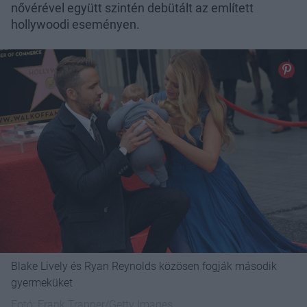
nővérével együtt szintén debütált az említett
hollywoodi eseményen.
Blake Lively és Ryan Reynolds közösen fogják második
gyermeküket
Fotó:
Frank Trapper/Getty Images