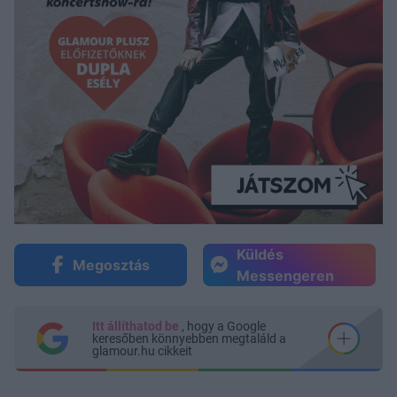
Küldés
Megosztás
Messengeren
Itt állíthatod be
, hogy a Google
keresőben könnyebben megtaláld a
glamour.hu cikkeit