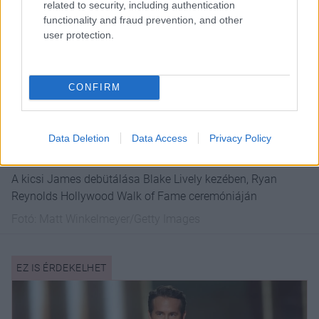
related to security, including authentication
functionality and fraud prevention, and other
user protection.
CONFIRM
Data Deletion
Data Access
Privacy Policy
A kicsi James debütálása Blake Lively kezében, Ryan
Reynolds Hollywood Walk of Fame ceremóniáján
Fotó:
Matt Winkelmeyer/Getty Images