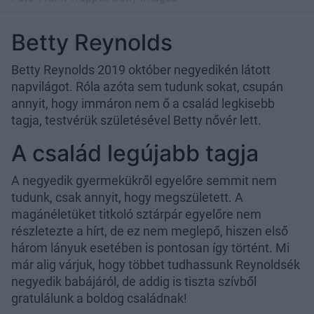
Betty Reynolds
Betty Reynolds 2019 október negyedikén látott
napvilágot. Róla azóta sem tudunk sokat, csupán
annyit, hogy immáron nem ő a család legkisebb
tagja, testvérük születésével Betty nővér lett.
A család legújabb tagja
A negyedik gyermekükről egyelőre semmit nem
tudunk, csak annyit, hogy megszületett. A
magánéletüket titkoló sztárpár egyelőre nem
részletezte a hírt, de ez nem meglepő, hiszen első
három lányuk esetében is pontosan így történt. Mi
már alig várjuk, hogy többet tudhassunk Reynoldsék
negyedik babájáról, de addig is tiszta szívből
gratulálunk a boldog családnak!