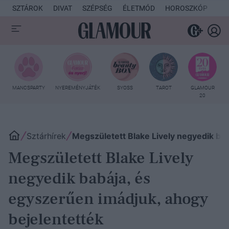
SZTÁROK
DIVAT
SZÉPSÉG
ÉLETMÓD
HOROSZKÓP
KU
MANCSPARTY
NYEREMÉNYJÁTÉK
SYOSS
TAROT
GLAMOUR
20
Sztárhírek
Megszületett Blake Lively negyedik ba
Megszületett Blake Lively
negyedik babája, és
egyszerűen imádjuk, ahogy
bejelentették