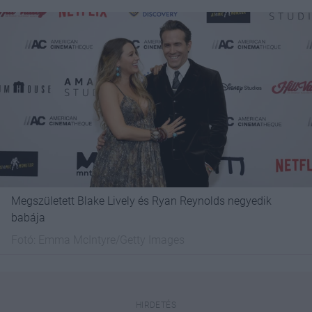
Megszületett Blake Lively és Ryan Reynolds negyedik
babája
Fotó:
Emma McIntyre/Getty Images