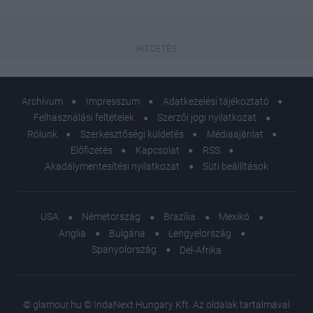
Archívum
Impresszum
Adatkezelési tájékoztató
Felhasználási feltételek
Szerzői jogi nyilatkozat
Rólunk
Szerkesztőségi küldetés
Médiaajánlat
Előfizetés
Kapcsolat
RSS
Akadálymentesítési nyilatkozat
Süti beállítások
USA
Németország
Brazília
Mexikó
Anglia
Bulgária
Lengyelország
Spanyolország
Dél-Afrika
© glamour.hu © IndaNext Hungary Kft. Az oldalak tartalmával