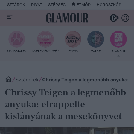
SZTÁROK
DIVAT
SZÉPSÉG
ÉLETMÓD
HOROSZKÓP
KU
MANCSPARTY
NYEREMÉNYJÁTÉK
SYOSS
TAROT
GLAMOUR
20
Sztárhírek
Chrissy Teigen a legmenőbb anyuka: e
Chrissy Teigen a legmenőbb
anyuka: elrappelte
kislányának a mesekönyvet