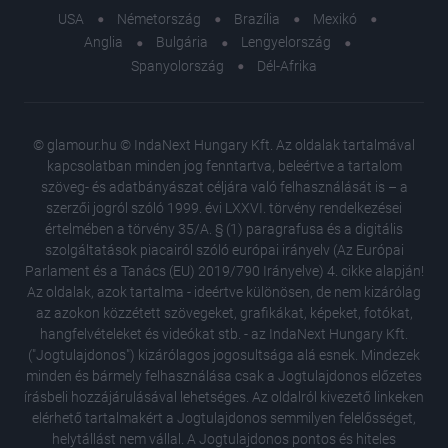
USA
Németország
Brazília
Mexikó
Anglia
Bulgária
Lengyelország
Spanyolország
Dél-Afrika
© glamour.hu © IndaNext Hungary Kft. Az oldalak tartalmával
kapcsolatban minden jog fenntartva, beleértve a tartalom
szöveg- és adatbányászat céljára való felhasználását is – a
szerzői jogról szóló 1999. évi LXXVI. törvény rendelkezései
értelmében a törvény 35/A. § (1) paragrafusa és a digitális
szolgáltatások piacairól szóló európai irányelv (Az Európai
Parlament és a Tanács (EU) 2019/790 Irányelve) 4. cikke alapján!
Az oldalak, azok tartalma - ideértve különösen, de nem kizárólag
az azokon közzétett szövegeket, grafikákat, képeket, fotókat,
hangfelvételeket és videókat stb. - az IndaNext Hungary Kft.
("Jogtulajdonos") kizárólagos jogosultsága alá esnek. Mindezek
minden és bármely felhasználása csak a Jogtulajdonos előzetes
írásbeli hozzájárulásával lehetséges. Az oldalról kivezető linkeken
elérhető tartalmakért a Jogtulajdonos semmilyen felelősséget,
helytállást nem vállal. A Jogtulajdonos pontos és hiteles
Sosem l