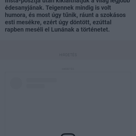
Insta-posztja után kikiálthatjuk a világ legjobb
édesanyjának. Teigennek mindig is volt
humora, és most úgy tűnik, ráunt a szokásos
esti mesékre, ezért úgy döntött, ezúttal
rapben meséli el Lunának a történetet.