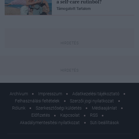
a self-care rutinból?
Támogatott Tartalom
Archívum
Impresszum
Adatkezelési tájékoztató
Felhasználási feltételek
Szerzői jogi nyilatkozat
Rólunk
Szerkesztőségi küldetés
Médiaajánlat
Előfizetés
Kapcsolat
RSS
Akadálymentesítési nyilatkozat
Süti beállítások