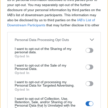
Nézd meg!
A 10 legédesebb anya-lány Instagram
your opt-out. You may separately opt-out of the further
poszt
disclosure of your personal information by third parties on the
...megengedi, hogy sokáig fennmaradjon, és
IAB’s list of downstream participants. This information may
also be disclosed by us to third parties on the
IAB’s List of
megnézze apukája kocnertjét:
Downstream Participants
that may further disclose it to other
third parties.
Please note that this website/app uses one or more Google
Personal Data Processing Opt Outs
services and may gather and store information including but
not limited to your visit or usage behaviour. You may click to
I want to opt-out of the Sharing of my
personal data.
grant or deny consent to Google and its third-party tags to
Opted In
use your data for below specified purposes in below Google
consent section.
I want to opt-out of the Sale of my
Personal Data.
Opted In
I want to opt-out of processing my
Personal Data for Targeted Advertising.
Opted In
I want to opt-out of Collection, Use,
Retention, Sale, and/or Sharing of my
Personal Data that Is Unrelated with the