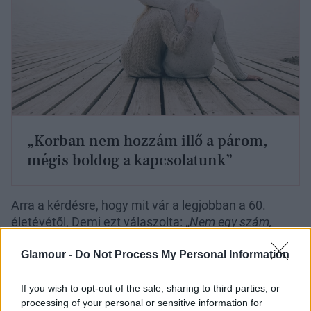
„Korban nem hozzám illő a párom,
mégis boldog a kapcsolatunk”
Arra a kérdésre, hogy mit vár a legjobban a 60.
életévétől, Demi ezt válaszolta: „
Nem egy szám,
hanem a tapasztalataim határoznak meg engem.
Amikor a nagymamámra gondolok, eszembe jut,
Glamour -
Do Not Process My Personal Information
hogy ő ennyi idős korában már beletörődött, hogy
megöregedett. Én viszont most érzem igazán, hogy
If you wish to opt-out of the sale, sharing to third parties, or
processing of your personal or sensitive information for
megélem a jelent és ennél elevenebb már nem is