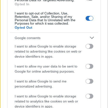
Personal Data for Targeted Advertising.
Opted In
I want to opt-out of Collection, Use,
Retention, Sale, and/or Sharing of my
Personal Data that Is Unrelated with the
Purposes for which it was collected.
Opted Out
Google consents
Demi ugyan a genetikai lottó egyértelmű nyertese,
I want to allow Google to enable storage
ám azt sem szabad elfelejteni, hogy
ezért a külsőért
related to advertising like cookies on web or
napi szinten keményen megdolgozik. Szigorú diétát
device identifiers in apps.
követ és rendszeresen mozog. Fontos szerepet
I want to allow my user data to be sent to
játszik az életében a tudatosság és a
Google for online advertising purposes.
fegyelmezettség, és azt vallja, hogy a fiatalság
megőrzéséért bizony minden nap tenni kell.
I want to allow Google to send me
personalized advertising.
Ez történt mostanában a
I want to allow Google to enable storage
sztárvilágban:
related to analytics like cookies on web or
device identifiers in apps.