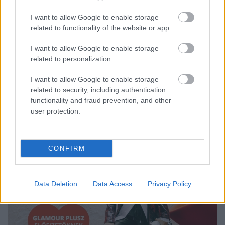
Pink a gyerekeivel lépett vörös szőnyegre - ennél
édesebbet nem látsz ma
I want to allow Google to enable storage
Katalin hercegné 3 év után ismét hatalmas
related to functionality of the website or app.
pillanatra készül
I want to allow Google to enable storage
Itt a bizonyíték, hogy Jennifer Lopez nem
related to personalization.
öregszik
I want to allow Google to enable storage
related to security, including authentication
functionality and fraud prevention, and other
user protection.
CONFIRM
Data Deletion
Data Access
Privacy Policy