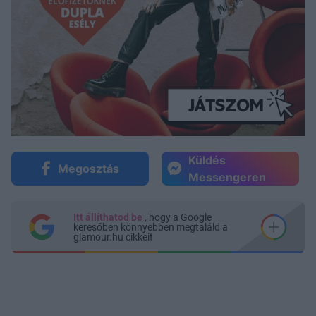
Küldés
Megosztás
Messengeren
Itt állíthatod be
, hogy a Google
keresőben könnyebben megtaláld a
glamour.hu cikkeit