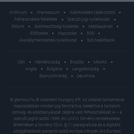
Archívum
Impresszum
Adatkezelési tájékoztató
Felhasználási feltételek
Szerzői jogi nyilatkozat
Rólunk
Szerkesztőségi küldetés
Médiaajánlat
Előfizetés
Kapcsolat
RSS
Akadálymentesítési nyilatkozat
Süti beállítások
USA
Németország
Brazília
Mexikó
Anglia
Bulgária
Lengyelország
Spanyolország
Dél-Afrika
© glamour.hu © IndaNext Hungary Kft. Az oldalak tartalmával
kapcsolatban minden jog fenntartva, beleértve a tartalom
szöveg- és adatbányászat céljára való felhasználását is – a
szerzői jogról szóló 1999. évi LXXVI. törvény rendelkezései
értelmében a törvény 35/A. § (1) paragrafusa és a digitális
szolgáltatások piacairól szóló európai irányelv (Az Európai