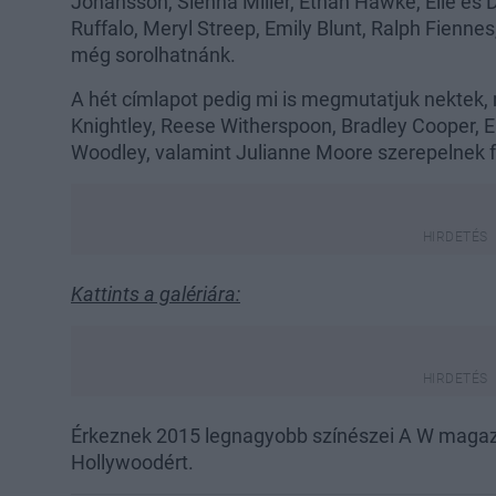
Johansson, Sienna Miller, Ethan Hawke, Elle és 
Ruffalo, Meryl Streep, Emily Blunt, Ralph Fien
még sorolhatnánk.
A hét címlapot pedig mi is megmutatjuk nektek
Knightley, Reese Witherspoon, Bradley Cooper
Woodley, valamint Julianne Moore szerepelnek f
Kattints a galériára:
Érkeznek 2015 legnagyobb színészei A W magazi
Hollywoodért.