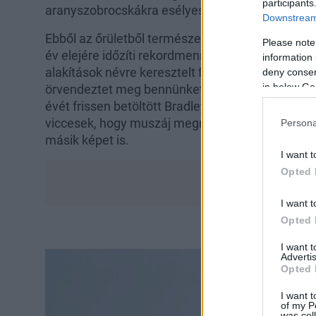
participants
aranyszobrocskákra esélyes alakítások és
filme
Downstream 
Ebből az őrületből természetesen a W magazin is
Please note
év elejére időzíti rekordmennyiségű címlappal el
information 
alakítások névre keresztelt filmes januári számá
deny consent
in below Go
örvendeztet meg bennünket, melyek közül máris 
évét frissen betöltött Bradley Cooperes verzióra
viccesek, hogy muszáj megmutatnunk a magazinb
Persona
másik képet is.
I want t
Opted 
I want t
Opted 
I want 
Advertis
Opted 
I want t
of my P
was col