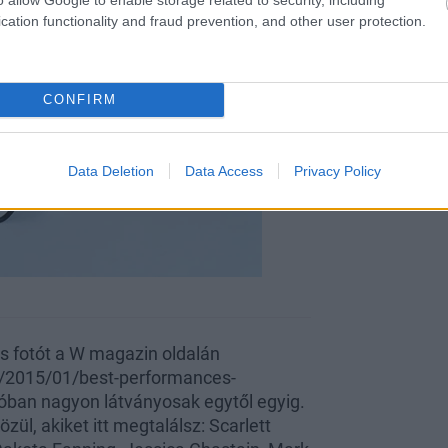
cation functionality and fraud prevention, and other user protection.
CONFIRM
Data Deletion
Data Access
Privacy Policy
 fotót a W magazin oldalán
s/2015/01/best-performances-
lóban nagyon látványosak egytől egyig.
ül, akiket itt megtalálsz: Scarlett