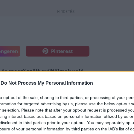
engeren
Pinterest
 és megrögzött gyűjtőknek való
-
Do Not Process My Personal Information
to opt-out of the sale, sharing to third parties, or processing of your per
formation for targeted advertising by us, please use the below opt-out s
r selection. Please note that after your opt-out request is processed y
eing interest-based ads based on personal information utilized by us or
disclosed to third parties prior to your opt-out. You may separately opt-
r érkeznek is a jelölések, és hamarosan
losure of your personal information by third parties on the IAB’s list of
pői, illetve a különböző