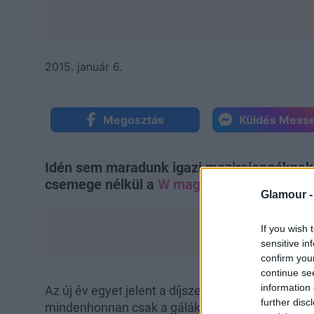
2015. január 6.
Megosztás
Küldés Mess
Idén sem maradunk igazi mozirajongóknak
csemege nélkül a
W magazin jóvoltából
.
Glamour 
If you wish 
sensitive in
confirm you
continue se
information 
Az új év egyet jelent a díjszezon kezdetével, má
further disc
mindenhonnan csak a gálák vörös szőnyeges belé