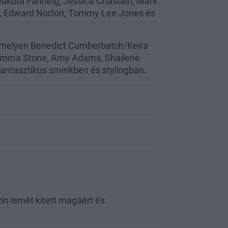
Dakota Fanning, Jessica Chastain, Mark
nes, Edward Norton, Tommy Lee Jones és
, melyen Benedict Cumberbatch/Keira
, Emma Stone, Amy Adams, Shailene
antasztikus sminkben és stylingban.
n ismét kitett magáért és