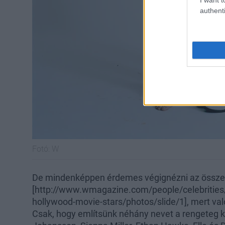
authenti
Fotó:
W
De mindenképpen érdemes végignézni az összes
[http://www.wmagazine.com/people/celebritie
hollywood-movie-stars/photos/slide/1], mert va
Csak, hogy említsünk néhány nevet a rengeteg köz