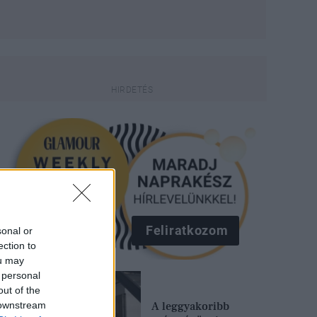
Feliratkozom
sonal or
ection to
ou may
 personal
out of the
 downstream
A leggyakoribb