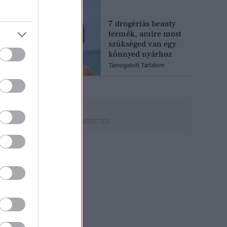
7 drogériás beauty
termék, amire most
szükséged van egy
könnyed nyárhoz
Támogatott Tartalom