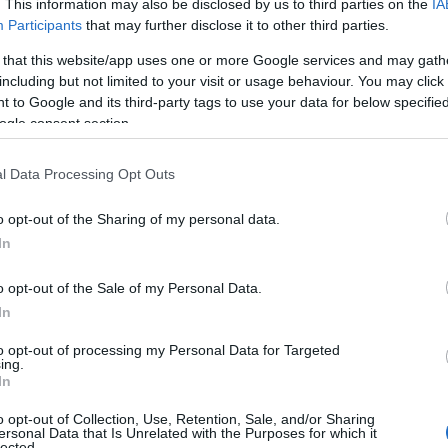
. This information may also be disclosed by us to third parties on the
IA
k fognak velünk szembejönni
.
Participants
that may further disclose it to other third parties.
 kiveszi minden évben a részét, és az
 that this website/app uses one or more Google services and may gath
látott
Best Performances
, azaz Legjobb
including but not limited to your visit or usage behaviour. You may click 
t. Idén összesen 7 különböző borítóval
 to Google and its third-party tags to use your data for below specifi
ogle consent section.
felhívnánk a figyelmed az éppen 40.
. A színész mikromellbimbói annyira
a készült fotósorozatból is egy
l Data Processing Opt Outs
o opt-out of the Sharing of my personal data.
In
o opt-out of the Sale of my Personal Data.
In
to opt-out of processing my Personal Data for Targeted
ing.
In
o opt-out of Collection, Use, Retention, Sale, and/or Sharing
ersonal Data that Is Unrelated with the Purposes for which it
lected.