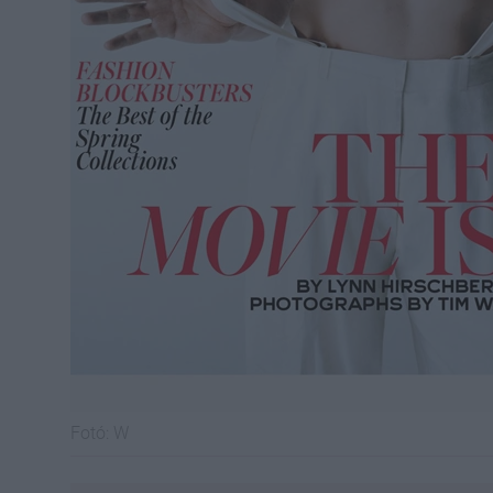
Fotó:
W