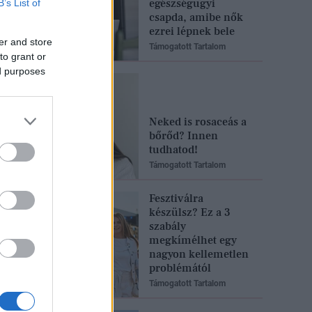
egészségügyi
B’s List of
csapda, amibe nők
ezrei lépnek bele
er and store
Támogatott Tartalom
to grant or
ed purposes
Neked is rosaceás a
bőrőd? Innen
tudhatod!
Támogatott Tartalom
Fesztiválra
készülsz? Ez a 3
szabály
megkímélhet egy
nagyon kellemetlen
problémától
Támogatott Tartalom