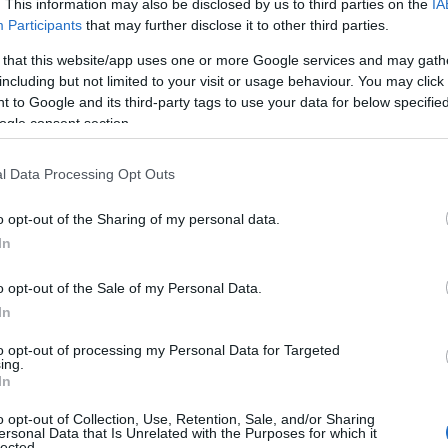
. This information may also be disclosed by us to third parties on the
IA
Participants
that may further disclose it to other third parties.
uk
 that this website/app uses one or more Google services and may gath
including but not limited to your visit or usage behaviour. You may click 
k voltunk, hogy majdnem három
 to Google and its third-party tags to use your data for below specifi
nt egy csodálatos, szeretetteljes
ogle consent section.
tünk, különválunk, hogy folytassuk az
dig is a legfőbb prioritásunk. Hálával,
l Data Processing Opt Outs
ező fejezetet"
– olvasható közös
ngsúlyozták, hogy egyéb mondandójuk
o opt-out of the Sharing of my personal data.
k.
In
o opt-out of the Sale of my Personal Data.
In
to opt-out of processing my Personal Data for Targeted
ing.
In
o opt-out of Collection, Use, Retention, Sale, and/or Sharing
ersonal Data that Is Unrelated with the Purposes for which it
lected.