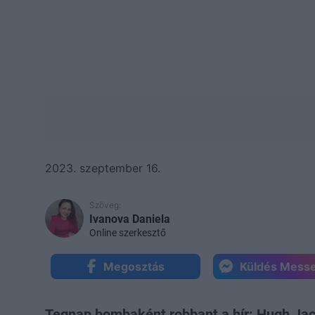
2023. szeptember 16.
Szöveg:
Ivanova Daniela
Online szerkesztő
Megosztás
Küldés Mess
Tegnap bombaként robbant a hír: Hugh Ja