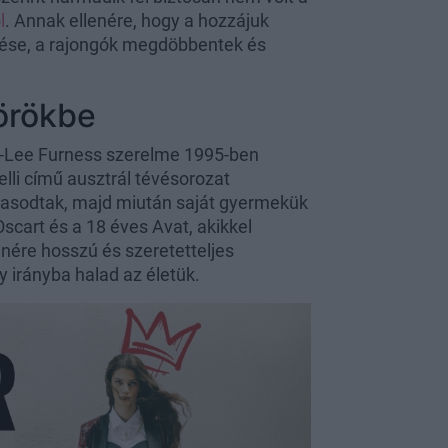
l
. Annak ellenére, hogy a hozzájuk
rdése, a rajongók megdöbbentek és
örökbe
a-Lee Furness szerelme 1995-ben
elli című ausztrál tévésorozat
zasodtak, majd miután saját gyermekük
scart és a 18 éves Avat, akikkel
enére hosszú és szeretetteljes
 irányba halad az életük.