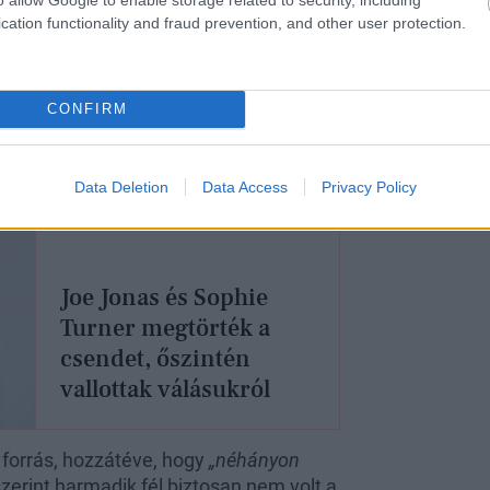
anis egy ideje már sejthető volt, hogy
cation functionality and fraud prevention, and other user protection.
 valószínűleg még azelőtt kezdődtek,
roadway színpadára, hogy a „The Music
CONFIRM
Data Deletion
Data Access
Privacy Policy
Joe Jonas és Sophie
Turner megtörték a
csendet, őszintén
vallottak válásukról
 forrás, hozzátéve, hogy
„néhányon
zerint harmadik fél biztosan nem volt a