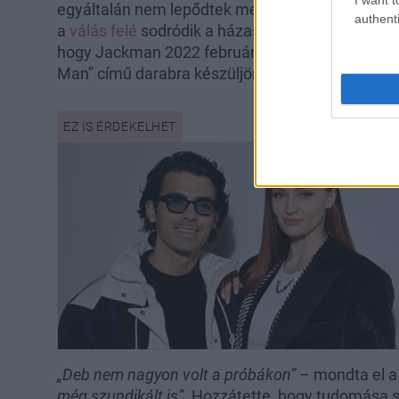
egyáltalán nem lepődtek meg a pár döntésén, ugy
authenti
a
válás felé
sodródik a házasságuk. A problémák
hogy Jackman 2022 februárjában visszatért a B
Man” című darabra készüljön.
„Deb nem nagyon volt a próbákon”
– mondta el a
még szundikált is”
. Hozzátette, hogy tudomása s