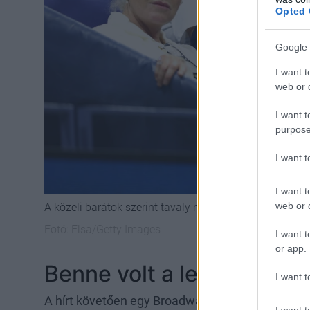
Opted 
Google 
I want t
web or d
I want t
purpose
I want 
I want t
web or d
A közeli barátok szerint tavaly nyáron már nem volt fe
Fotó:
Elsa/Getty Images
I want t
or app.
Benne volt a levegőben...
I want t
A hírt követően egy Broadway-i bennfentes elmon
I want t