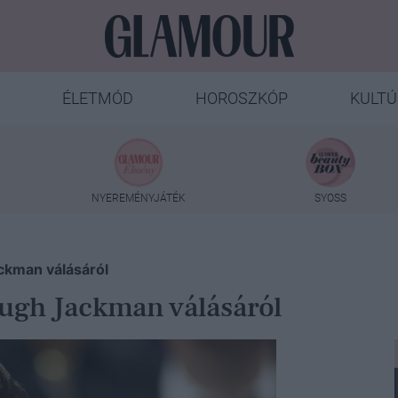
ÉLETMÓD
HOROSZKÓP
KULTÚ
NYEREMÉNYJÁTÉK
SYOSS
ackman válásáról
Hugh Jackman válásáról