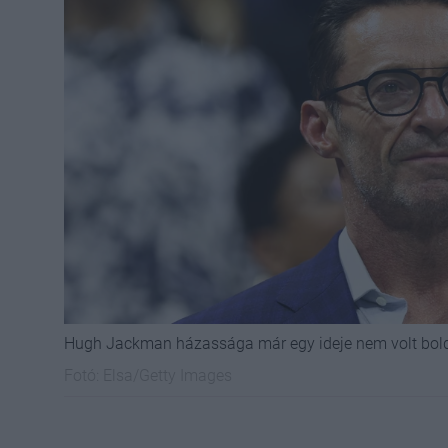
Hugh Jackman házassága már egy ideje nem volt bol
Fotó:
Elsa/Getty Images