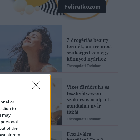
Feliratkozom
7 drogériás beauty
termék, amire most
szükséged van egy
könnyed nyárhoz
Támogatott Tartalom
Vizes fürdőruha és
fesztiválszezon:
szakorvos árulja el a
sonal or
gondtalan nyár
ection to
titkát
ou may
Támogatott Tartalom
 personal
out of the
Fesztiválra
 downstream