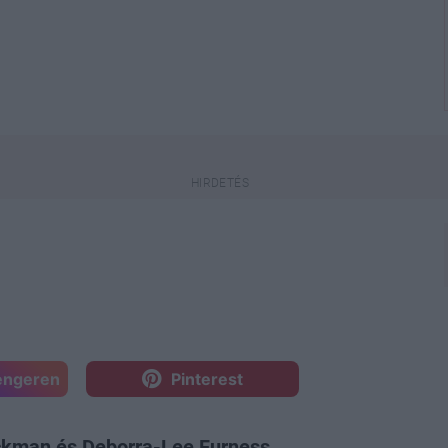
engeren
Pinterest
ckman és Deborra-Lee Furness