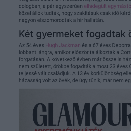
dologban, a pár egyszerűen
elhidegült egymástó
közel állók tudták, hogy szakításuk csak idő ké
nagyon elszomorodtak a hír hallatán.
Két gyermeket fogadtak 
Az 54 éves
Hugh Jackman
és a 67 éves Deborr
lobbant lángra, amikor először találkoztak a Corr
forgatásán. A következő évben már össze is há
nem született, örökbe fogadták a most 23 éves O
teljessé vált családjuk. A 13 év korkülönbség ell
házasság volt az övék, de úgy tűnik, már nem egy