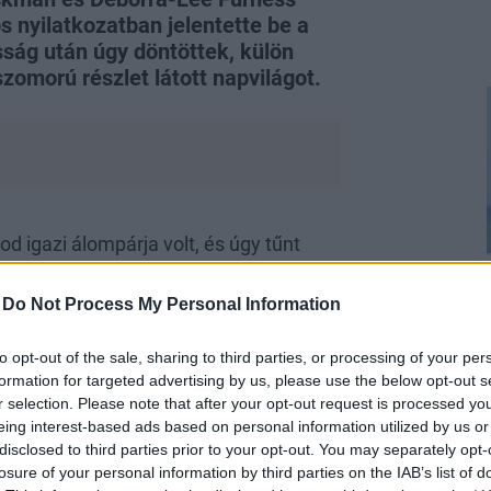
s nyilatkozatban jelentette be a
sság után úgy döntöttek, külön
zomorú részlet látott napvilágot.
 igazi álompárja volt, és úgy tűnt
tént, de a PEOPLE magazinnak
isztelettel mondott búcsút egymásnak.
-
Do Not Process My Personal Information
yébként nem most kezdődtek, ezért
ackman és Deborra-Lee Furness erre a
to opt-out of the sale, sharing to third parties, or processing of your per
formation for targeted advertising by us, please use the below opt-out s
r selection. Please note that after your opt-out request is processed y
eing interest-based ads based on personal information utilized by us or
disclosed to third parties prior to your opt-out. You may separately opt-
losure of your personal information by third parties on the IAB’s list of